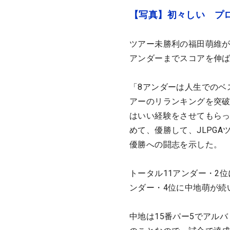
【写真】初々しい プ
ツアー未勝利の福田萌維が
アンダーまでスコアを伸
「8アンダーは人生でのベ
アーのリランキングを突
はいい経験をさせてもら
めて、優勝して、JLPG
優勝への闘志を示した。
トータル11アンダー・2
ンダー・4位に中地萌が続
中地は15番パー5でアル