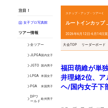
注目！
ステップ・アップ・ツアー
ルートインカップ
女子プロ写真館
ツアー情報
2026年6月12日-6月14日
賞
大会TOP
リーダーボード
全ツアー
JLPGA
国内女子
JGTO
国内男子
福田萌維が単独
井理緒2位、ア
LPGA
米国女子
ヘ/国内女子下
PGA
米国男子
DPワ
欧州男子
ールド