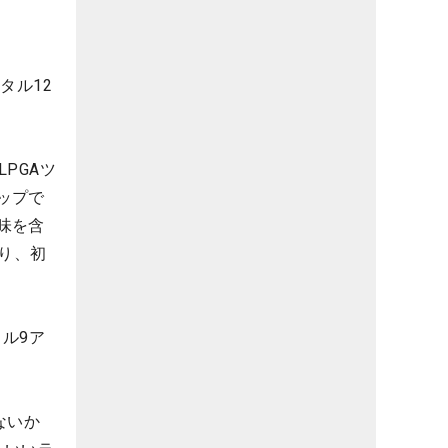
タル12
PGAツ
ップで
味を含
り、初
ル9ア
ないか