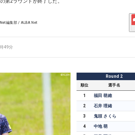
の第2ラウンドが終了した。
 Net編集部
/
ALBA Net
6時49分
Round
2
順位
選手名
1
福田 萌維
2
石井 理緒
3
鬼頭 さくら
4
中地 萌