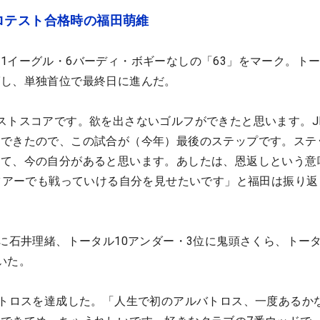
ロテスト合格時の福田萌維
1イーグル・6バーディ・ボギーなしの「63」をマーク。トー
ばし、単独首位で最終日に進んだ。
ストスコアです。欲を出さないゴルフができたと思います。JL
破できたので、この試合が（今年）最後のステップです。ステ
って、今の自分があると思います。あしたは、恩返しという意
Aツアーでも戦っていける自分を見せたいです」と福田は振り返
位に石井理緒、トータル10アンダー・3位に鬼頭さくら、トータ
いた。
バトロスを達成した。「人生で初のアルバトロス、一度あるか