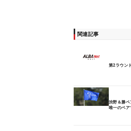
関連記事
第2ラウン
渋野＆勝ペ
唯一のペア