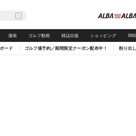
漫画
ゴルフ動画
雑誌出版
ショッピング
SN
ボード
ゴルフ場予約／期間限定クーポン配布中！
削り出