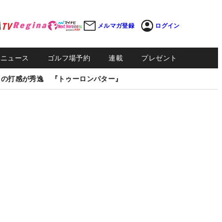
メルマガ登録
ログイン
Sニュース
ゴルフ場予約
連載
プレゼント
しの打感が秀逸 『トゥーロンパター』