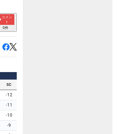
コメン
ト
0
件
SC
-12
-11
-10
-9