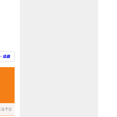
・成績
放送予定