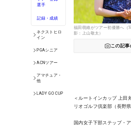
選手
記録・成績
福田萌維がツアー初優勝へ（
ネクストヒロ
影：上山敬太）
イン
この記事
PGAシニア
ACNツアー
アマチュア・
他
LADY GO CUP
＜ルートインカップ 上田
リオゴルフ倶楽部（長野県）
国内女子下部ステップ・ア