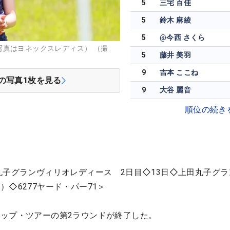
5
三宅 百佳
5
鈴木 麻綾
5
@今西 さくら
写真はヨネックスレディス） （撮
5
藤井 美羽
9
吉本 ここね
の写真
1
枚を見る
9
大谷 麗音
順位の続き
丸子グランヴィリオレディース 2日目◇13日◇上田丸子グラ
◇6277ヤード・パー71＞
ップ・ツアーの第2ラウンドが終了した。