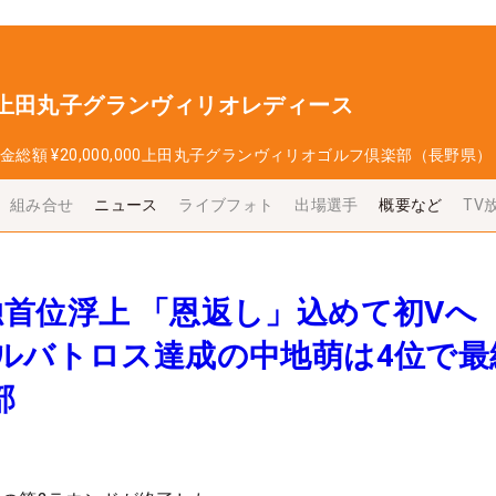
 上田丸子グランヴィリオレディース
金総額
¥20,000,000
上田丸子グランヴィリオゴルフ倶楽部（長野県）
組み合せ
ニュース
ライブフォト
出場選手
概要など
TV
首位浮上 「恩返し」込めて初Vへ
ルバトロス達成の中地萌は4位で最
部