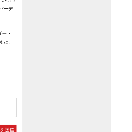
、いいラ
バーデ
ダー・
えた。