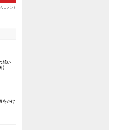
への想い
画】
符をかけ