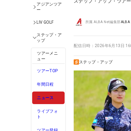
ステップ・アップ・ツアー
アジアンツア
ー
LIV GOLF
所属
ALBA Net編集部
ALBA
ステップ・ア
ップ
配信日時：
2026年6月13日 1
ツアーメニ
ュー
ステップ・アップ
ツアーTOP
年間日程
ニュース
ライブフォ
ト
ツアー登録