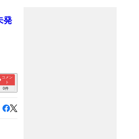
未発
コメン
ト
0
件