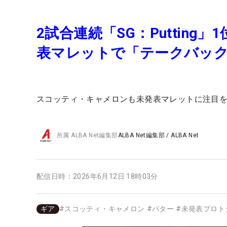
2試合連続「SG：Puttin
表マレットで「テークバッ
スコッティ・キャメロンも未発表マレットに注目を
所属
ALBA Net編集部
ALBA Net編集部
/
ALBA Net
配信日時：
2026年6月12日 18時03分
ギア
#
スコッティ・キャメロン
#
パター
#
未発表プロト