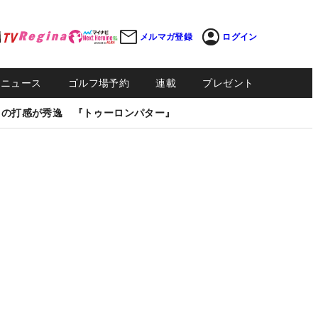
メルマガ登録
ログイン
Sニュース
ゴルフ場予約
連載
プレゼント
しの打感が秀逸 『トゥーロンパター』