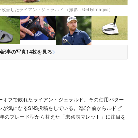
位を改善したライアン・ジェラルド （撮影：GettyImages）
の記事の写真
14
枚を見る
ーオフで敗れたライアン・ジェラルド。その使用パター
が気になるSNS投稿をしている。2試合前からルドビ
長年のブレード型から替えた「未発表マレット」に注目を