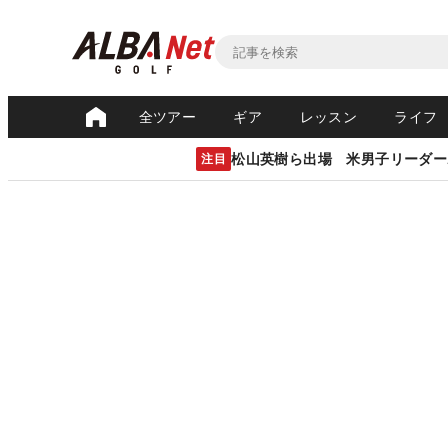
全ツアー
ギア
レッスン
ライフ
松山英樹ら出場 米男子リーダー
注目