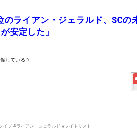
g」1位のライアン・ジェラルド、SCの
クが安定した」
促している!?
タイプ
#
ライアン・ジェラルド
#
タイトリスト