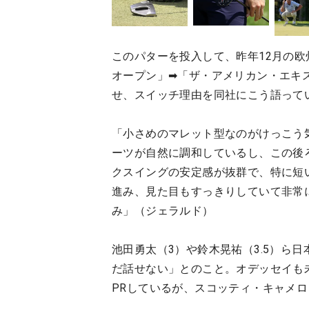
このパターを投入して、昨年12月の
オープン」➡「ザ・アメリカン・エキ
せ、スイッチ理由を同社にこう語って
「小さめのマレット型なのがけっこう
ーツが自然に調和しているし、この後
クスイングの安定感が抜群で、特に短
進み、見た目もすっきりしていて非常
み」（ジェラルド）
池田勇太（3）や鈴木晃祐（3.5）ら
だ話せない」とのこと。オデッセイも未
PRしているが、スコッティ・キャメ