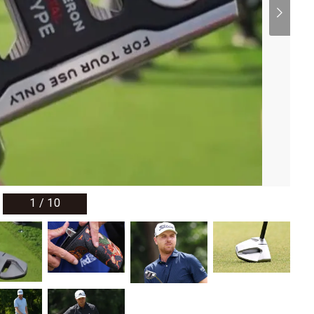
1
/
10