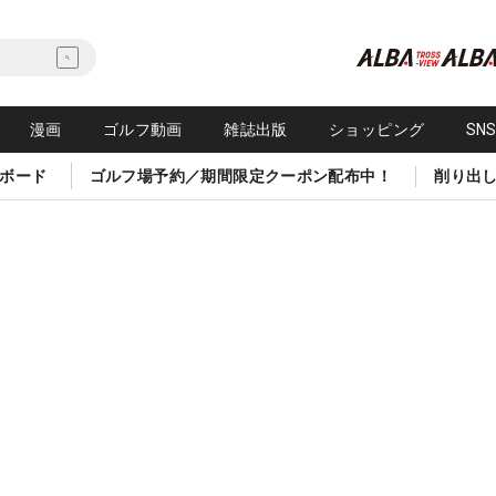
漫画
ゴルフ動画
雑誌出版
ショッピング
SN
ボード
ゴルフ場予約／期間限定クーポン配布中！
削り出