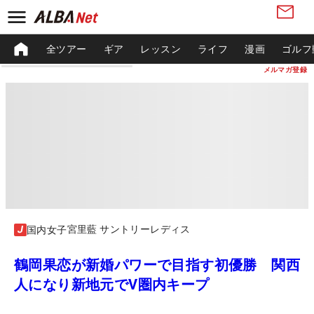
全ツアー
ギア
レッスン
ライフ
漫画
ゴルフ
メルマガ登録
宮里藍 サントリーレディス
国内女子
鶴岡果恋が新婚パワーで目指す初優勝 関西
人になり新地元でV圏内キープ