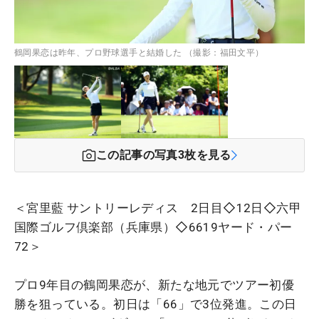
鶴岡果恋は昨年、プロ野球選手と結婚した （撮影：福田文平）
この記事の写真
3
枚を見る
＜宮里藍 サントリーレディス 2日目◇12日◇六甲
国際ゴルフ倶楽部（兵庫県）◇6619ヤード・パー
72＞
プロ9年目の鶴岡果恋が、新たな地元でツアー初優
勝を狙っている。初日は「66」で3位発進。この日