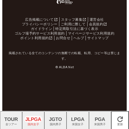
広告掲載について
スタッフ募集
運営会社
プライバシーポリシー
ご利用に際して
会員規約
ガイドライン
特定商取引法に基づく表示
ゴルフ場予約サービス利用規約
マイページサービス利用規約
ポイント利用規約
お問合せ
ヘルプ
サイトマップ
掲載されている全てのコンテンツの無断での転載、転用、コピー等は禁じま
す。
© ALBA Net
TOUR
JLPGA
JGTO
LPGA
PGA
閉じる
全ツアー
国内女子
国内男子
米国女子
米国男子
更新