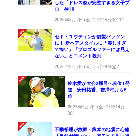
した「ドレス姿が完璧すぎる女子プ
ロ」神10
2026年8月7日 (金) 19時45分
111
セキ・ユウティンが前髪パッツン
に！ 新ヘアスタイルに「美しすぎ
て怖い」「プロゴルファーには見え
ない」とコメント殺到
2026年8月7日 (金) 15時29分
7
鈴木愛が大会2勝目へ首位T発
進 安田祐香、吉澤柚月ら5
位
2026年8月7日 (金) 16時14分
1
不動裕理が故郷・熊本の地震に心痛