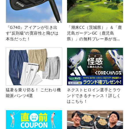
『G740』アイアンが引き出
「潮来CC（茨城県）」＆「鹿
す“反則級”の寛容性と飛びは
児島ガーデンGC（鹿児島
本当だった！
県）」の無料プレー券が当た
る！！
猛暑を乗り切る！ こだわり機
ネクストヒロイン選手とラウ
能派パンツ4選
ンドできるチャンス！詳しく
はこちら！