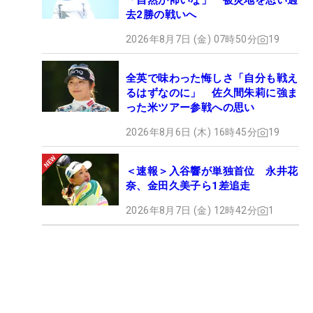
「自然が怖いな」 被災地を思い過
去2勝の戦いへ
2026年8月7日 (金) 07時50分
19
全英で味わった悔しさ「自分も戦え
るはずなのに」 佐久間朱莉に強ま
った米ツアー参戦への思い
2026年8月6日 (木) 16時45分
19
＜速報＞入谷響が単独首位 永井花
奈、金田久美子ら1差追走
2026年8月7日 (金) 12時42分
1