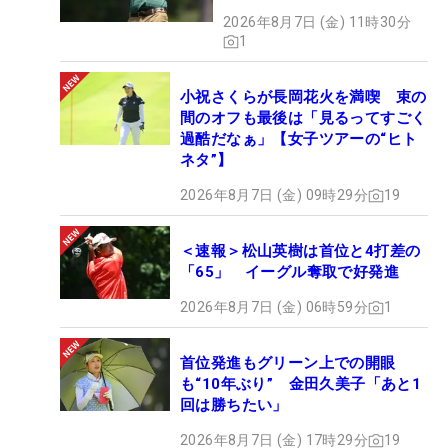
2026年8月7日 (金) 11時30分
1
小祝さくらが長岡花火を満喫 束の
間のオフも最後は「見るってすごく
過酷だなぁ」【女子ツアーの“ヒト
ネタ”】
2026年8月7日 (金) 09時29分
19
＜速報＞松山英樹は首位と4打差の
「65」 イーグル奪取で好発進
2026年8月7日 (金) 06時59分
1
首位発進もグリーン上での開眼
も“10年ぶり” 金田久美子「あと1
回は勝ちたい」
2026年8月7日 (金) 17時29分
19