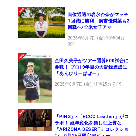
首位通過の岩永杏奈がマッチ
1回戦に勝利 廣吉優梨菜も2
回戦へ/全米女子アマ
2026年8月7日 (金) 10時04分
1
金田久美子がツアー通算500試合に
参戦！ プロ18年目の大記録達成に
「あんびりーばぼー」
2026年8月7日 (金) 11時25分
19
「PING」×「ECCO Leather」がコ
ラボ！ 経年変化を楽しむ上質な
『ARIZONA DESERT』コレクショ
ン、9月15日限定デビュー