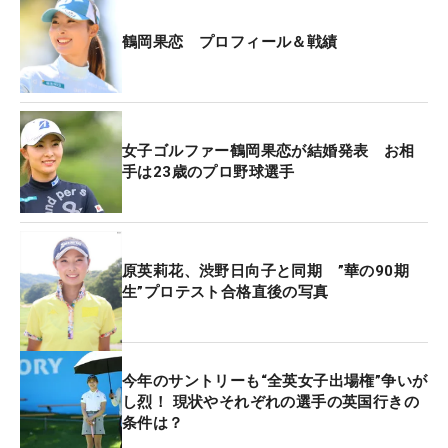
2戦目「台湾ホンハイレディス」の13位。メルセデ
鶴岡果恋 プロフィール＆戦績
ス・ランキングは59位に甘んじている。「今年はな
にもうまくいかない。でも、これまでを考えたら、
この2日間は全体的に良かった。気持ちよくラウン
ドできています」。
女子ゴルファー鶴岡果恋が結婚発表 お相
手は23歳のプロ野球選手
このオフは上半身強化をメーンに、トレーニングに
汗を流した。これまでは下半身が中心。「飛距離が
伸びた」というメリットはあったが、体の変化に頭
がついていかず、ショットが乱れたことが成績が出
原英莉花、渋野日向子と同期 ”華の90期
生”プロテスト合格直後の写真
ない原因のひとつだった。
昨年夏には、プロ野球オリックス・バファローズの
来田涼斗外野手と結婚した。共通の知人の紹介で知
今年のサントリーも“全英女子出場権”争いが
り合い、約2年の交際を実らせた。新居は兵庫県内
し烈！ 現状やそれぞれの選手の英国行きの
条件は？
に構え、横浜出身の26歳は今季開幕戦で「関西人に