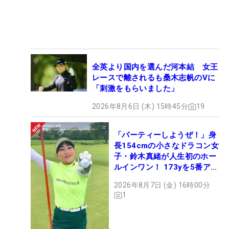
全英より国内を選んだ河本結 女王
レースで離されるも桑木志帆のVに
「刺激をもらいました」
2026年8月6日 (木) 15時45分
19
「パーティーしようぜ！」身
長154cmの小さなドラコン女
子・鈴木真緒が人生初のホー
ルインワン！ 173yを5番アイ
アンで会心のショット
2026年8月7日 (金) 16時00分
1