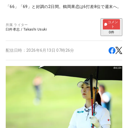
「66」「69」と好調の2日間。鶴岡果恋は6打差8位で週末へ。
コメン
所属
ライター
ト
臼杵孝志
/
Takashi Usuki
0
件
配信日時：
2026年6月13日 07時26分