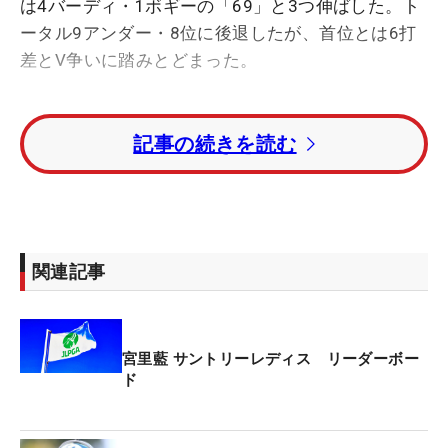
は4バーディ・1ボギーの「69」と3つ伸ばした。ト
ータル9アンダー・8位に後退したが、首位とは6打
差とV争いに踏みとどまった。
「もう1つは伸ばしたかった。昨日は強気に打てた
記事の続きを読む
パットが弱気になっていた。ラインばかりが気にな
って、タッチがうまくつかめなかった。ショートが
多くて…」
ホールアウト後、まずは反省の弁が口をついた。初
関連記事
日の21パットに対し、この日は29パット。特に後半
アウトは「惜しいのが何個かあったのに決めること
ができなかった」と、バーディは4番パー５の1個だ
宮里藍 サントリーレディス リーダーボー
け。「しっかり修正したい」と顔をしかめた。
ド
だが、そこまで落ち込むことはない。シード2年目
の今季は前週まで12試合に出場し、最高成績は開幕