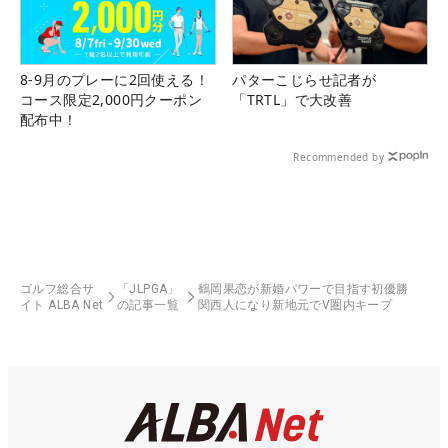
8-9月のプレーに2回使える！
パターこじらせ記者が
コース限定2,000円クーポン
「TRTL」で大改善
配布中！
Recommended by
ゴルフ総合サ
「JLPGA」
鶴岡果恋が新婚パワーで目指す初優勝
イト ALBA Net
の記事一覧
関西人になり新地元でV圏内キープ