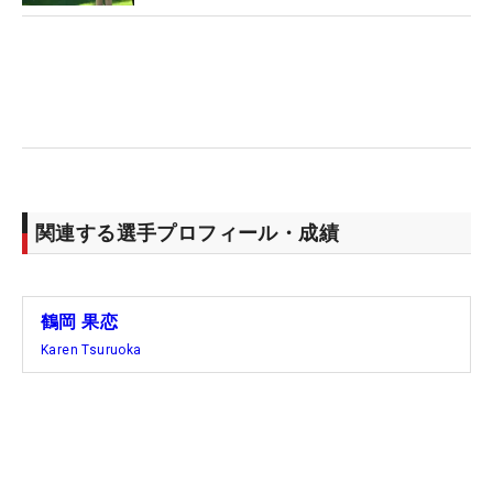
なりました」と笑顔で報告した。
今週は自宅通勤。夫は京セラドーム大阪で阪神との
交流戦が始まり、「ひさしぶりに一緒にいるけどす
れ違いで…」と水入らずの時間は多くはないが、ナ
イターを終えて帰宅する夫のために食事を用意。3
歳上の姉さん女房は「料理するのは好きなんで」と
照れ笑いした。
関連する選手プロフィール・成績
アスリート同士のカップル。「結婚してダメになっ
たと思われたくない」がお互いの胸に秘めた思い。
鶴岡 果恋
新しい地元大会。「優勝はもちろんしたい。決勝ラ
Karen Tsuruoka
ウンドはセカンドショットをなるべく上りのライン
に寄せて、それを沈めていきたい」。ひさしぶりの
優勝争い。勝てば、喜びも2倍になる。（文・臼杵
孝志）