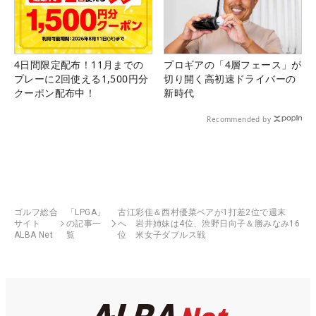
4日間限定配布！11月までの
プロギアの「4層フェース」が
プレーに2回使える1,500円分
切り開く高初速ドライバーの
クーポン配布中！
新時代
Recommended by
ゴルフ総合
「LPGA」
古江彩佳＆西村優菜ペアが1打差2位で週末
サイト
の記事一
へ 岩井姉妹は4位、渋野日向子＆勝みなみ16
ALBA Net
覧
位 米女子ダブルス戦