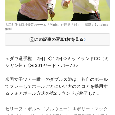
古江彩佳＆西村優菜のチーム『Minis』が圧巻「61」 （撮影：GettyIma
ges）
この記事の写真
1
枚を見る
＜ダウ選手権 2日目◇12日◇ミッドランドCC（ミ
シガン州）◇6301ヤード・パー70＞
米国女子ツアー唯一のダブルス戦は、各自のボール
でプレーしてホールごとにいい方のスコアを採用す
るフォアボール方式の第2ラウンドが終了した。
セリーヌ・ボルヘ（ノルウェー）＆ポリー・マック