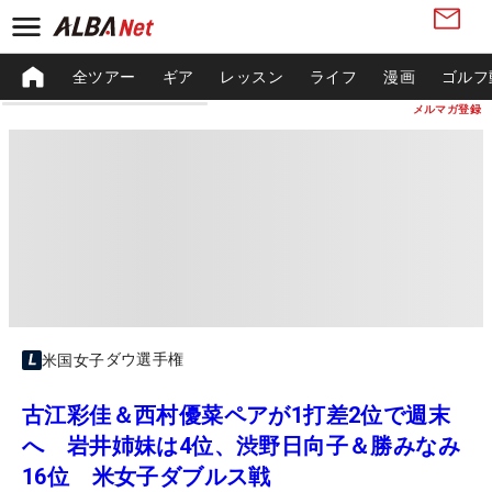
全ツアー
ギア
レッスン
ライフ
漫画
ゴルフ
メルマガ登録
ダウ選手権
米国女子
古江彩佳＆西村優菜ペアが1打差2位で週末
へ 岩井姉妹は4位、渋野日向子＆勝みなみ
16位 米女子ダブルス戦