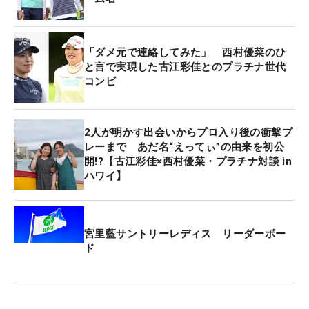
畑岡奈紗＆コ・ジンヨン（韓国）ペアはトータル6
アンダー・10位タイにつけている。
「ダメ元で連絡してみた」 西村優菜のひ
吉田優利＆馬場咲希ペアはトータル1アンダー、原
と言で実現した古江彩佳とのプラチナ世代
コンビ
英莉花＆櫻井心那ペアはトータル3オーバーで予選
落ち。ミランダ・ワン（中国）とペアを組んだ西郷
真央もトータル5オーバーで週末行きを逃した。
2人が明かす出会いからプロ入り後の衝撃プ
レーまで あだ名“えってぃ”の由来を初公
3日目は初日同様、1つのボールを交互に打つフォア
開!?【古江彩佳×西村優菜・プラチナ対談 in
ハワイ】
サム形式で行われる。
宮里藍サントリーレディス リーダーボー
ド