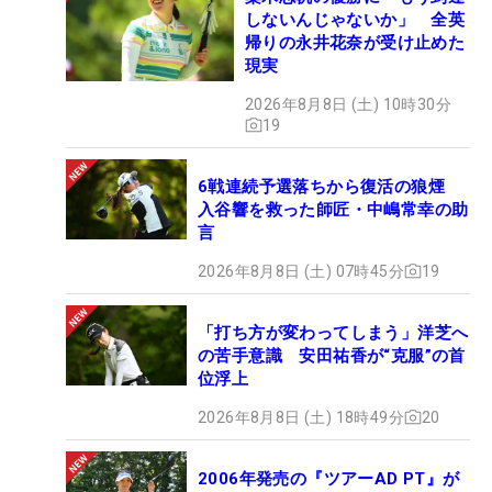
しないんじゃないか」 全英
帰りの永井花奈が受け止めた
現実
2026年8月8日 (土) 10時30分
19
6戦連続予選落ちから復活の狼煙
入谷響を救った師匠・中嶋常幸の助
言
2026年8月8日 (土) 07時45分
19
「打ち方が変わってしまう」洋芝へ
の苦手意識 安田祐香が“克服”の首
位浮上
2026年8月8日 (土) 18時49分
20
2006年発売の『ツアーAD PT』が