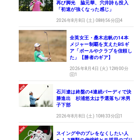
再び脚光 脇元華、穴井詩も投入
「初速が強くなった感じ」
2026年8月8日 (土) 08時56分
4
全英女王・桑木志帆の14本
メジャー制覇を支えたBSギ
ア「ボールやクラブを信頼し
た」【勝者のギア】
2026年8月4日 (火) 12時00分
1
石川遼は終盤の4連続バーディで決
勝進出 杉浦悠太は予選落ち/米男
子下部
2026年8月8日 (土) 10時33分
1
スイング中のブレをなくしたい人
へ！ 3種類の伸縮性ヒモ採用のブリ