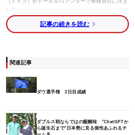
（ドイツ）がトータル12アンダーで単独首位に浮上
した。
記事の続きを読む
日本勢は12人が出場。古江彩佳＆西村優菜のペア
『Minis』が9バーディ・ボギーなしの「61」をマー
ク。トータル11アンダーで1打差の2位につけてい
る。
関連記事
岩井明愛＆千怜の双子ペア『Aki＆Chizzy』は
「63」でプレー。トータル9アンダー・4位タイで週
末へ向かう。
ダウ選手権 2日目成績
渋野日向子＆勝みなみの『HinaMina』は4バーデ
ィ・1ボギーの「67」で回り、トータル5アンダー・
16位タイ。3年連続3度目のタッグで、2年ぶりに予
ダブルス戦ならではの醍醐味 “ChatGPTか
選を通過した。
ら誕生石まで”日本勢に見る個性あふれるチ
ーム名