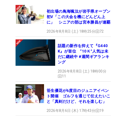
初出場の鳥海颯汰が岩手県オープン
初V「この大会を機にどんどん上
に」 シニアの部は宮本勝昌が連覇
2026年8月8日 (土) 18時25分
72
話題の新作を抑えて『G440
K』が首位 “10Ｋ”人気は未
だに継続中 #週間ギアランキ
ング
2026年8月8日 (土) 18時00分
11
笹生優花が6度目のジュニアイベン
ト開催 ゴルフを通じて伝えたいこ
と「真剣だけど、それを楽しむ」
2026年8月6日 (木) 17時43分
19