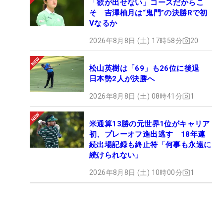
「欲が出せない」コースだからこ
そ 吉澤柚月は“鬼門”の決勝Rで初
Vなるか
2026年8月8日 (土) 17時58分
20
松山英樹は「69」も26位に後退
日本勢2人が決勝へ
2026年8月8日 (土) 08時41分
1
米通算13勝の元世界1位がキャリア
初、プレーオフ進出逃す 18年連
続出場記録も終止符「何事も永遠に
続けられない」
2026年8月8日 (土) 10時00分
1