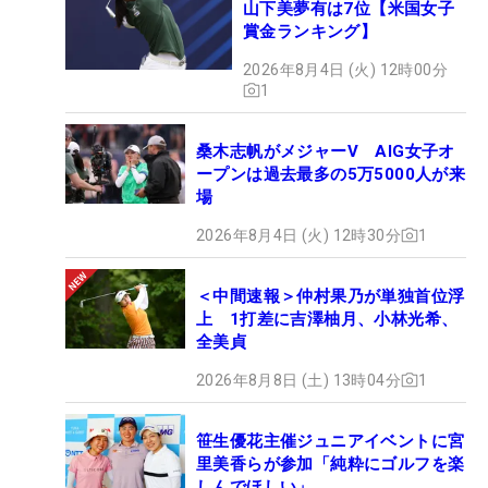
山下美夢有は7位【米国女子
賞金ランキング】
2026年8月4日 (火) 12時00分
1
桑木志帆がメジャーV AIG女子オ
ープンは過去最多の5万5000人が来
場
2026年8月4日 (火) 12時30分
1
＜中間速報＞仲村果乃が単独首位浮
上 1打差に吉澤柚月、小林光希、
全美貞
2026年8月8日 (土) 13時04分
1
笹生優花主催ジュニアイベントに宮
里美香らが参加「純粋にゴルフを楽
しんでほしい」