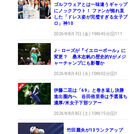
ゴルフウェアとは一味違うギャップ
にノックアウト！ ファンが惚れ直
した「ドレス姿が完璧すぎる女子プ
ロ」神10
2026年8月7日 (金) 19時45分
111
J・ローズが『イエローボール』に
変更？ 桑木志帆の歴史的Vがメジ
ャーチャンプにも影響か
2026年8月4日 (火) 10時02分
1
伊藤二花は「69」と巻き返し決勝
進出圏内へ 谷田侑里香は予選落ち
濃厚/米女子下部ツアー
2026年8月8日 (土) 10時15分
1
竹田麗央が13ランクアップ