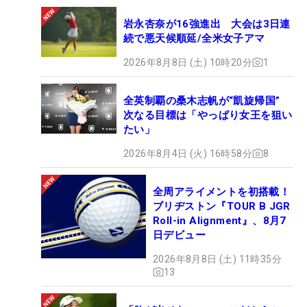
岩永杏奈が16強進出 大会は3日連
続で悪天候順延/全米女子アマ
2026年8月8日 (土) 10時20分
1
全英制覇の桑木志帆が“凱旋帰国”
次なる目標は「やっぱり女王を狙い
たい」
2026年8月4日 (火) 16時58分
8
全周アライメントを初搭載！
ブリヂストン『TOUR B JGR
Roll-in Alignment』、8月7
日デビュー
2026年8月8日 (土) 11時35分
13