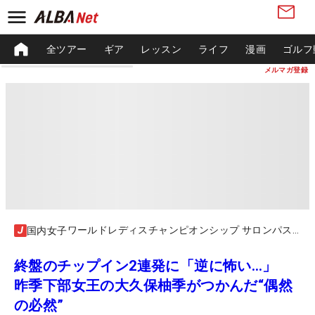
全ツアー
ギア
レッスン
ライフ
漫画
ゴルフ
メルマガ登録
ワールドレディスチャンピオンシップ サロンパスカップ
国内女子
終盤のチップイン2連発に「逆に怖い…」
昨季下部女王の大久保柚季がつかんだ“偶然
の必然”