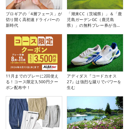
プロギアの「4層フェース」が
「潮来CC（茨城県）」＆「鹿
切り開く高初速ドライバーの
児島ガーデンGC（鹿児島
新時代
県）」の無料プレー券が当た
る！！
11月までのプレーに2回使え
アディダス『コードカオス
る！コース限定3,500円クー
27』は強烈な蹴りでパワーを
ポン配布中！
生む