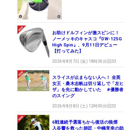
でも、このまま最後までひた走る可能性を十分に秘
めている。（文・間宮輝憲）
お助けドルフィンが激スピンに！
ノーメッキのキャスコ『DW-125G
High Spin』、9月11日デビュー
【打ってみた】
2026年8月7日 (金) 18時36分
33
スライスが止まらない人へ！ 全英
女王・桑木志帆は切り返しで「左ヒ
ザ」を先に動かしていた #優勝者
のスイング
2026年8月8日 (土) 12時00分
32
6戦連続予選落ちから復活の狼煙
入谷響を救った師匠・中嶋常幸の助