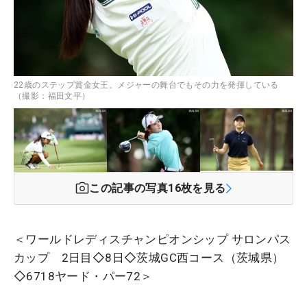
22歳のステップ賞金女王。メジャーの舞台でもその力を発揮している
（撮影：福田文平）
この記事の写真
16
枚を見る
＜ワールドレディスチャンピオンシップ サロンパス
カップ 2日目◇8日◇茨城GC西コース（茨城県）
◇6718ヤード・パー72＞