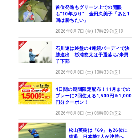
首位発進もグリーン上での開眼
も“10年ぶり” 金田久美子「あと1
回は勝ちたい」
2026年8月7日 (金) 17時29分
19
石川遼は終盤の4連続バーディで決
勝進出 杉浦悠太は予選落ち/米男
子下部
2026年8月8日 (土) 10時33分
1
4日間の期間限定配布！11月までの
プレーに2回使える1,500円＆1,000
円分クーポン！
2026年8月8日 (土) 06時00分
2
松山英樹は「69」も26位に
後退 日本勢2人が決勝へ