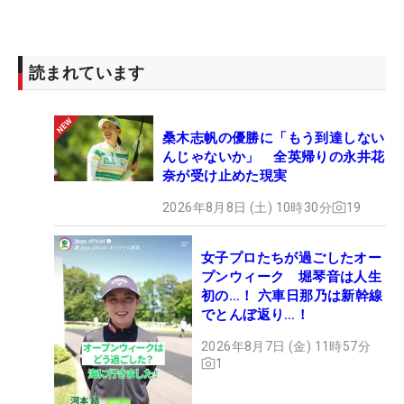
京セラドーム大阪が自宅から近いこともあり、小学
生の頃、学校で配られたチケットをもらい観戦に行
ったのが、そのきっかけだ。
読まれています
「（結果速報を追うのは）いい息抜きになってま
桑木志帆の優勝に「もう到達しない
す。部屋ではゴルフ以外のことをやることが多い。
んじゃないか」 全英帰りの永井花
帰ったらゴルフのことは考えないようにしていま
奈が受け止めた現実
す」。このメリハリを本人は大事にする。オリック
2026年8月8日 (土) 10時30分
19
スは現在パ・リーグの首位を快走中。“オリ姫”にと
っては、なによりの力になる。
女子プロたちが過ごしたオー
プンウィーク 堀琴音は人生
2位と2打差のトータル5アンダー・単独首位で決勝
初の…！ 六車日那乃は新幹線
ラウンドに進んだ。「スタートダッシュに成功した
でとんぼ返り…！
ので、2日目は楽な気持ちで回れました」と肝も据
2026年8月7日 (金) 11時57分
わっている。昨年は下部ツアーながら3勝を挙げ
1
た。アンダーパーがわずかに8人という厳しい戦い