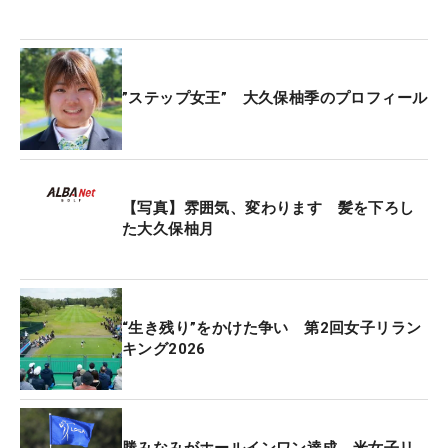
いうのも伝わってくる。
ただ、1番でボギーを叩くと、そこから怒とうの反
”ステップ女王” 大久保柚季のプロフィール
撃を開始。2番、4番、5番でバーディを積み上げる
と、終盤にはギャラリーを沸かせるプレーを連発し
た。ショートサイドに外したパー3の8番で8ヤード
のアプローチを決めると、続く9番でも手前11ヤー
【写真】雰囲気、変わります 髪を下ろし
ドからのアプローチを直接沈めるチップインバーデ
た大久保柚月
ィ2連発。これには本人も「逆に怖い。2つ続くのは
怖さがある」と目を丸くする。
とはいえ、これは偶然の必然かもしれない。その理
“生き残り”をかけた争い 第2回女子リラン
キング2026
由は攻め方にある。「私は飛ばないので、難しいコ
ースの時はウッドやユーティリティで花道を使っ
て、寄せることを一番の目標にしている。きょうも
ほとんどピンまでではなく花道の距離までしか打っ
勝みなみがホールインワン達成 米女子リ