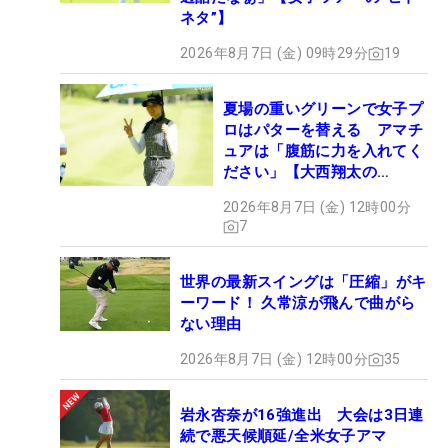
ネタ”】
2026年8月7日 (金) 09時29分
19
夏場の重いグリーンで女子プ
ロはパターを替える アマチ
ュアは「腹筋に力を入れてく
ださい」【大西翔太の
HOTSHOT】
2026年8月7日 (金) 12時00分
7
世界の最新スイングは「圧縮」がキ
ーワード！ 久常涼が飛んで曲がら
ない理由
2026年8月7日 (金) 12時00分
35
岩永杏奈が16強進出 大会は3日連
続で悪天候順延/全米女子アマ