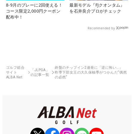
8-9月のプレーに2回使える！
最新モデル『FJクオンタム』
コース限定2,000円クーポン
を石井良介プロがチェック
配布中！
Recommended by
ゴルフ総合
終盤のチップイン2連発に「逆に怖い…」
「JLPGA」
サイト
昨季下部女王の大久保柚季がつかんだ“偶然
の記事一覧
ALBA Net
の必然”