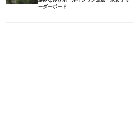
ていない」。無理に狙って奥に外すよりも、上りの
ーダーボード
アプローチを残した方が、その後のプレーが楽にな
る確率が高い。「最終ホールも入っているし、ああ
いうラッキーも来るかもと思って回ってます」。実
際にそれが実った。
メジャーのプレッシャーも「初めて出るし気負わな
いように」と、今はしっかりと封じ込められてい
る。得意のパターで手が震えた時には、何も考えな
いように頭のなかで『チャーハン』と唱えるのがリ
ズムを整える秘訣。「もともと“チャーシューメ
ン”だったんですけど、パットだと“シュー”が余計
で。それで“チャーハン”です」。思考を巡らせなが
ら、初めてのレギュラーツアーを戦っている。
大の野球好き。なかでも推しているのは地元・大阪
などを本拠地にするオリックス・バファローズだ。