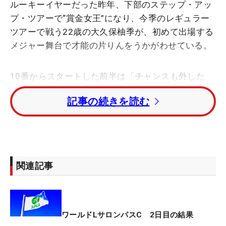
ルーキーイヤーだった昨年、下部のステップ・アッ
プ・ツアーで“賞金女王”になり、今季のレギュラー
ツアーで戦う22歳の大久保柚季が、初めて出場する
メジャー舞台で才能の片りんをうかがわせている。
10番からスタートした前半は「チャンスも外した
し、2つのボギー（14、15番）がもったいなかっ
記事の続きを読む
た」と悔しさを押し殺す9ホールだった。「ボギー2
つは（パットで）パンチが入ってしまって」。
元々、得意なパッティングは「届かなければ入らな
い」と強気が信条だ。
関連記事
しかし、その“副作用”として、ときどきパンチが入
ってしまうことがあるのは課題にもしている。「そ
れが粗さです」ともいうが、昨年、下部でのパーオ
ンホールの平均パット数は1位（1.7852）、今季も
ワールドLサロンパスC 2日目の結果
11位（1.8093）という数字を見ても、大きな魅力と