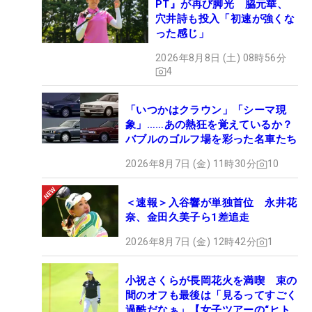
PT』が再び脚光 脇元華、
穴井詩も投入「初速が強くな
った感じ」
2026年8月8日 (土) 08時56分
4
「いつかはクラウン」「シーマ現
象」……あの熱狂を覚えているか？
バブルのゴルフ場を彩った名車たち
2026年8月7日 (金) 11時30分
10
＜速報＞入谷響が単独首位 永井花
奈、金田久美子ら1差追走
2026年8月7日 (金) 12時42分
1
小祝さくらが長岡花火を満喫 束の
間のオフも最後は「見るってすごく
過酷だなぁ」【女子ツアーの“ヒト