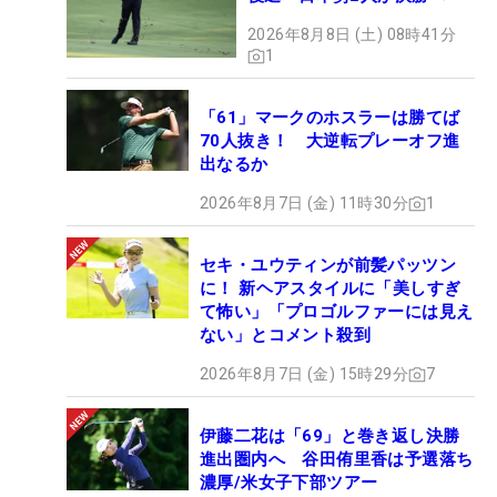
2026年8月8日 (土) 08時41分
1
「61」マークのホスラーは勝てば
70人抜き！ 大逆転プレーオフ進
出なるか
2026年8月7日 (金) 11時30分
1
セキ・ユウティンが前髪パッツン
に！ 新ヘアスタイルに「美しすぎ
て怖い」「プロゴルファーには見え
ない」とコメント殺到
2026年8月7日 (金) 15時29分
7
伊藤二花は「69」と巻き返し決勝
進出圏内へ 谷田侑里香は予選落ち
濃厚/米女子下部ツアー