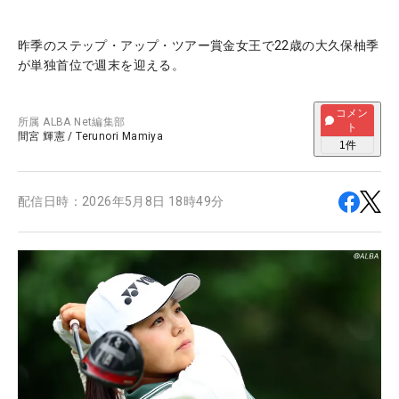
昨季のステップ・アップ・ツアー賞金女王で22歳の大久保柚季
が単独首位で週末を迎える。
コメン
所属
ALBA Net編集部
ト
間宮 輝憲
/
Terunori Mamiya
1
件
配信日時：
2026年5月8日 18時49分