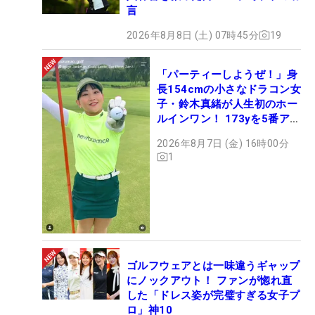
言
2026年8月8日 (土) 07時45分
19
「パーティーしようぜ！」身
長154cmの小さなドラコン女
子・鈴木真緒が人生初のホー
ルインワン！ 173yを5番アイ
アンで会心のショット
2026年8月7日 (金) 16時00分
1
ゴルフウェアとは一味違うギャップ
にノックアウト！ ファンが惚れ直
した「ドレス姿が完璧すぎる女子プ
ロ」神10