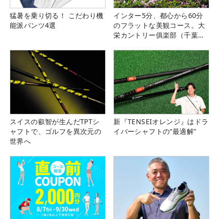
猛暑を乗り切る！ こだわり機
インター5分、都心から60分
能派パンツ4選
のフラットな美観コース。大
栄カントリー俱楽部（千葉
県）
スイスの叡智が生んだTPTシ
新『TENSEIオレンジ』はドラ
ャフトで、ゴルフを異次元の
イバーシャフトの“最適解”
世界へ