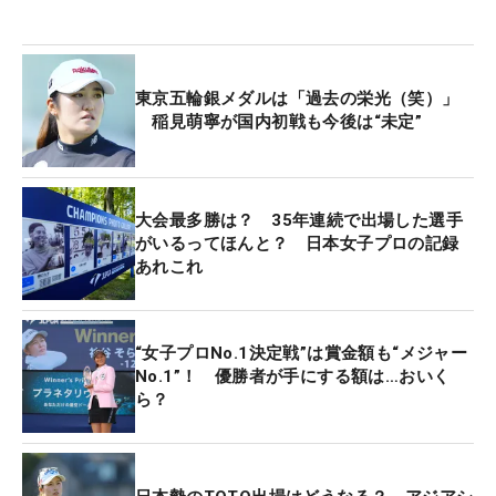
試行錯誤してきたスイング面では、今、ひとつの答
えを見出している。「作り直しとまではいかないけ
ど、自分のよかった部分を取り戻そうと。（従来の
東京五輪銀メダルは「過去の栄光（笑）」
自分のスイングと）逆の動きをするなかで、スピー
稲見萌寧が国内初戦も今後は“未定”
ドなども消えていた。そこを取り戻すのが大変」。
目指すのは、東京五輪で銀メダルを獲得し、賞金女
王にも輝いた2021年頃のイメージ。「私のよさはこ
大会最多勝は？ 35年連続で出場した選手
こ。だから強かったんだよね。それを取り戻せるよ
がいるってほんと？ 日本女子プロの記録
あれこれ
うに」。原点回帰。それがキーワードになる。
今季から主戦場にする米ツアーにも、日本の試合に
“女子プロNo.1決定戦”は賞金額も“メジャー
も出られないなかでは葛藤も抱えていた。「一回
No.1”！ 優勝者が手にする額は…おいく
（米ツアー）撤退も考えました」。そんな考えが頭
ら？
をよぎったことを明かす。「前半でポイントを稼げ
た部分が大きかった。最後のギリギリを頑張ってい
けるように」。空白期間はあったが、1月の「LPGA