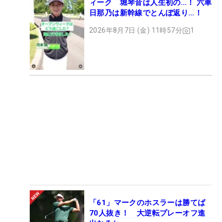
ィーク 堀琴音は人生初の…！ 六車
日那乃は新幹線でとんぼ返り…！
2026年8月7日 (金) 11時57分
1
「61」マークのホスラーは勝てば
70人抜き！ 大逆転プレーオフ進