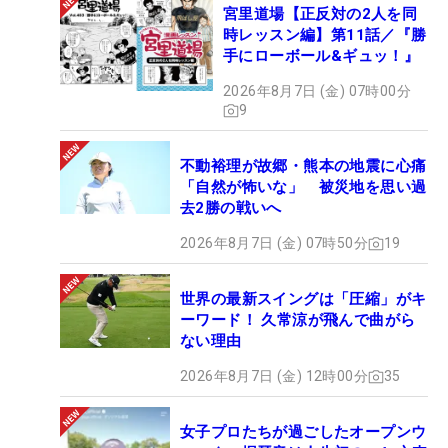
宮里道場【正反対の2人を同
時レッスン編】第11話／『勝
手にローボール&ギュッ！』
2026年8月7日 (金) 07時00分
9
不動裕理が故郷・熊本の地震に心痛
「自然が怖いな」 被災地を思い過
去2勝の戦いへ
2026年8月7日 (金) 07時50分
19
世界の最新スイングは「圧縮」がキ
ーワード！ 久常涼が飛んで曲がら
ない理由
2026年8月7日 (金) 12時00分
35
女子プロたちが過ごしたオープンウ