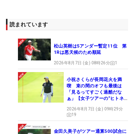
たり「ソワソワ。恐怖心、大丈夫かなという心配が
ある」というのも本音だ。今週、来週は米ツアーが
オープンウィークということもあり、日本で連戦。
読まれています
その後に再渡米し、19日からの「クローガー・クイ
ーンシティ選手権」から“復帰”する予定も立ててい
松山英樹は5アンダー暫定11位 第
る。「メジャーで1勝することがもともとの目標だ
1Rは悪天候のため順延
った。特別な1勝でした」。21年大会では圧勝劇を
演じた。そんな思い入れの深い大会からリスタート
2026年8月7日 (金) 08時26分
1
を切る。（文・間宮輝憲）
小祝さくらが長岡花火を満
喫 束の間のオフも最後は
「見るってすごく過酷だな
ぁ」【女子ツアーの“ヒトネ
タ”】
2026年8月7日 (金) 09時29分
19
金田久美子がツアー通算500試合に