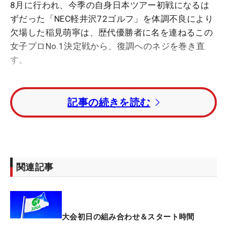
8月に行われ、今季の自身日本ツアー初戦になるは
ずだった「NEC軽井沢72ゴルフ」を体調不良により
欠場した稲見萌寧は、歴代優勝者に名を連ねるこの
女子プロNo.1決定戦から、復調へのネジを巻き直
す。
最後の試合出場は、途中棄権した6月の「KPMG全米
記事の続きを読む
女子プロゴルフ選手権」。そこから2カ月以上、試
合に出ることなく調整を続けてきた。「海外の試合
の兼ね合いもあって、日本の試合にも出られず、途
方に暮れていました。“試合離れ”したという感覚も
ある」。今季から米ツアーメンバーになったが、そ
関連記事
れにより米国で試合がある時の日本での試合出場は
規定によって制限がかかることに。そのため日本に
滞在している間は、トレーニングやラウンドを積む
しかない、という時もあった。
大会初日の組み合わせ＆スタート時間