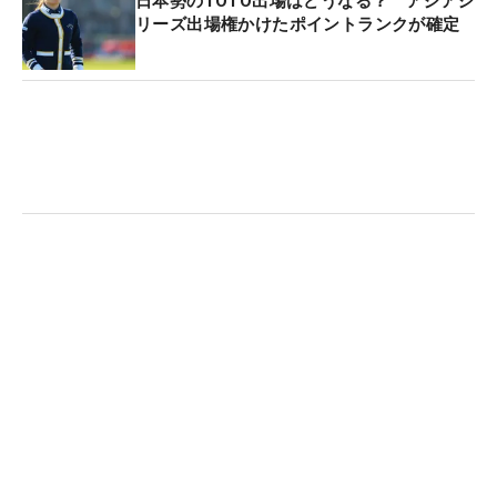
日本勢のTOTO出場はどうなる？ アジアシ
ドライブオン選手権」で8位に入るなど、上位で戦
リーズ出場権かけたポイントランクが確定
った試合の貯金が生きており、現在のポイントラン
クは91位で踏みとどまっている。それも支えになっ
ている。
米ツアーの今季残り試合は、出場人数が制限される
アジアシリーズや最終戦も含めれば9試合。まだそ
れらの出場資格は得られていないが、シード権はポ
イントランク80位までに与えられるため、突破は決
して不可能な話ではない。
「今までやったことのない動きではなく、いい動き
に戻せるように。まだ最近のクセが残ってやりきれ
ないところもある。そこを修正して直していけるよ
うに。そのなかで成績を残せれば」
その決意を繰り返す。ひさびさの試合を迎えるにあ