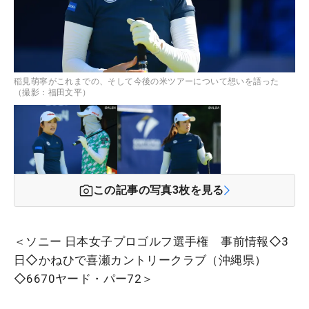
稲見萌寧がこれまでの、そして今後の米ツアーについて想いを語った
（撮影：福田文平）
この記事の写真
3
枚を見る
＜ソニー 日本女子プロゴルフ選手権 事前情報◇3
日◇かねひで喜瀬カントリークラブ（沖縄県）
◇6670ヤード・パー72＞