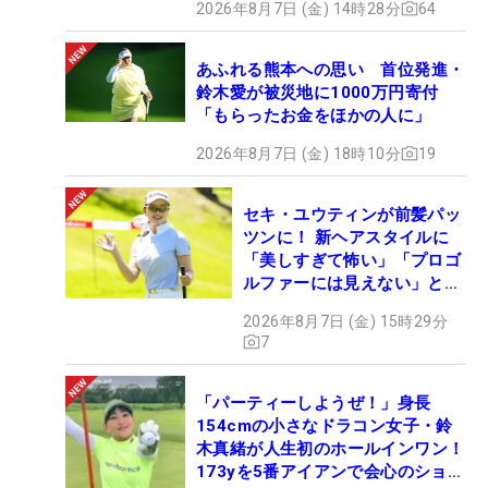
2026年8月7日 (金) 14時28分
64
あふれる熊本への思い 首位発進・
鈴木愛が被災地に1000万円寄付
「もらったお金をほかの人に」
2026年8月7日 (金) 18時10分
19
セキ・ユウティンが前髪パッ
ツンに！ 新ヘアスタイルに
「美しすぎて怖い」「プロゴ
ルファーには見えない」とコ
メント殺到
2026年8月7日 (金) 15時29分
7
「パーティーしようぜ！」身長
154cmの小さなドラコン女子・鈴
木真緒が人生初のホールインワン！
173yを5番アイアンで会心のショッ