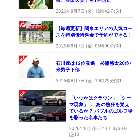
奈、金田久美子ら1差追走
2026年8月7日 (金) 12時42分
1
【毎週更新】関東エリアの人気コー
スを特別優待料金で予約ができる！
2026年8月7日 (金) 06時00分
1
石川遼は12位発進 杉浦悠太20位/
米男子下部
2026年8月7日 (金) 10時29分
1
「いつかはクラウン」「シー
マ現象」……あの熱狂を覚え
ているか？ バブルのゴルフ場
を彩った名車たち
2026年8月7日 (金) 11時30分
10