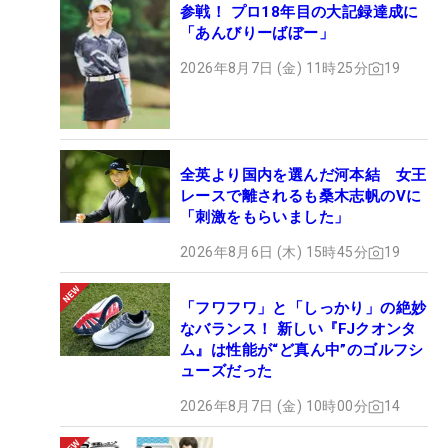
参戦！ プロ18年目の大記録達成に
「あんびりーばぼー」
2026年8月7日 (金) 11時25分
19
全英より国内を選んだ河本結 女王
レースで離されるも桑木志帆のVに
「刺激をもらいました」
2026年8月6日 (木) 15時45分
19
「フワフワ」と「しっかり」の絶妙
なバランス！ 新しい『FJクオンタ
ム』は性能が“ど真ん中”のゴルフシ
ューズだった
2026年8月7日 (金) 10時00分
14