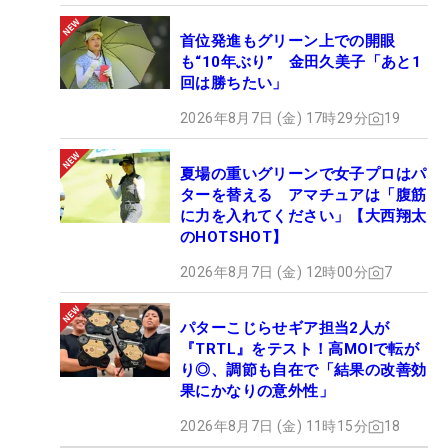
首位発進もグリーン上での開眼
も“10年ぶり” 金田久美子「あと1
回は勝ちたい」
2026年8月7日 (金) 17時29分
19
夏場の重いグリーンで女子プロはパ
ターを替える アマチュアは「腹筋
に力を入れてください」【大西翔太
のHOTSHOT】
2026年8月7日 (金) 12時00分
7
パターこじらせギア担当2人が
『TRTL』をテスト！高MOIで転が
り◎、調節も自在で「結果の改善効
果にかなりの意外性」
2026年8月7日 (金) 11時15分
18