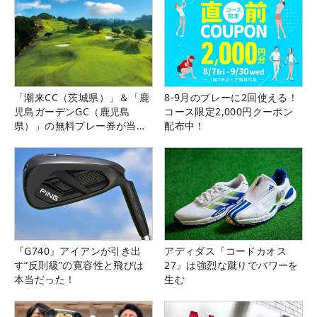
「潮来CC（茨城県）」＆「鹿
8-9月のプレーに2回使える！
児島ガーデンGC（鹿児島
コース限定2,000円クーポン
県）」の無料プレー券が当た
配布中！
る！！
『G740』アイアンが引き出
アディダス『コードカオス
す“反則級”の寛容性と飛びは
27』は強烈な蹴りでパワーを
本当だった！
生む