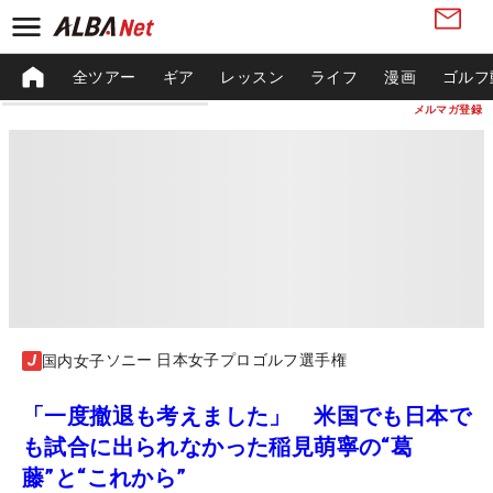
全ツアー
ギア
レッスン
ライフ
漫画
ゴルフ
メルマガ登録
ソニー 日本女子プロゴルフ選手権
国内女子
「一度撤退も考えました」 米国でも日本で
も試合に出られなかった稲見萌寧の“葛
藤”と“これから”