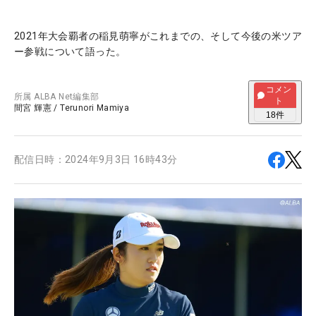
2021年大会覇者の稲見萌寧がこれまでの、そして今後の米ツア
ー参戦について語った。
コメン
所属
ALBA Net編集部
ト
間宮 輝憲
/
Terunori Mamiya
18
件
配信日時：
2024年9月3日 16時43分