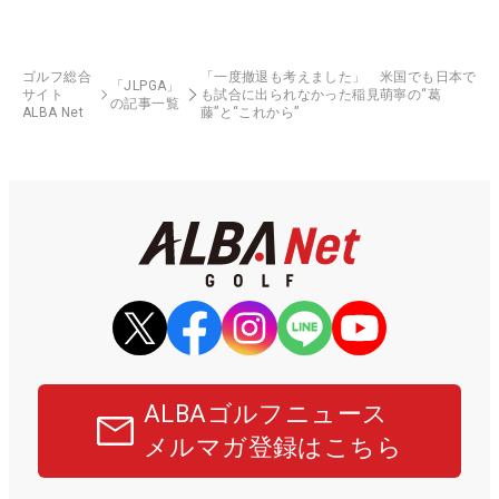
ゴルフ総合
「一度撤退も考えました」 米国でも日本で
「JLPGA」
サイト
も試合に出られなかった稲見萌寧の“葛
の記事一覧
ALBA Net
藤”と“これから”
ALBAゴルフニュース
メルマガ登録はこちら