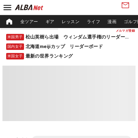
全ツアー
ギア
レッスン
ライフ
漫画
ゴルフ
メルマガ登録
松山英樹ら出場 ウィンダム選手権のリーダーボード
米国男子
北海道meijiカップ リーダーボード
国内女子
最新の世界ランキング
米国女子