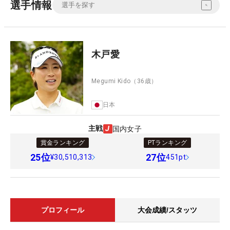
選手情報
木戸愛
Megumi Kido
（36歳）
日本
主戦
国内女子
賞金ランキング
PTランキング
25
位
27
位
¥30,510,313
451pt
プロフィール
大会成績/スタッツ