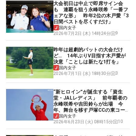
大会初日は中止で即席サイン会
も 連覇を狙う永峰咲希「一番フ
ェアな形」 昨年2位の木戸愛「3
日間ベストを尽くすだけ」
国内女子
9
2026年7月2日 (木) 14時24分
昨年は超劇的パットの大会だけ
ど… 14年ぶりV目指す木戸愛が
決意「ことしは新たな1打を」
国内女子
3
2026年7月1日 (水) 18時30分
“新ヒロイン”が誕生する「資生
堂・JALレディス」 前年覇者の
永峰咲希や吉田鈴らが出場 今
年、舞台を移す戸塚CCの東コー
スはどんなコース？
国内女子
10
2026年6月23日 (火) 08時15分