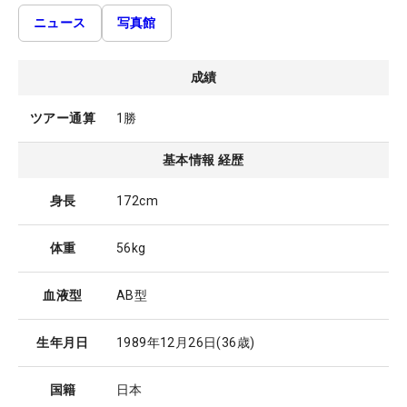
ニュース
写真館
成績
ツアー通算
1勝
基本情報 経歴
身長
172cm
体重
56kg
血液型
AB型
生年月日
1989年12月26日
(36歳)
国籍
日本