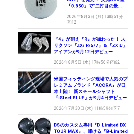
「0.850」で“二打目の景
色”が劇的に変わる!?
2026年8月3日 (月) 13時51分
12
『4』が消え『R』が加わった！ ス
リクソン『ZXi R/5/7』＆『ZXiU』
アイアンが9月12日デビュー
2026年8月5日 (水) 17時56分
62
米国フィッティング現場で人気のプ
レミアムブランド『ACCRA』が日
本上陸！ 新スチールシャフト
『iSteel BLUE』が9月4日デビュー
2026年7月30日 (木) 11時59分
7
BSのカスタム専用『B-Limited BX
TOUR MAX』、叩ける『B-Limited