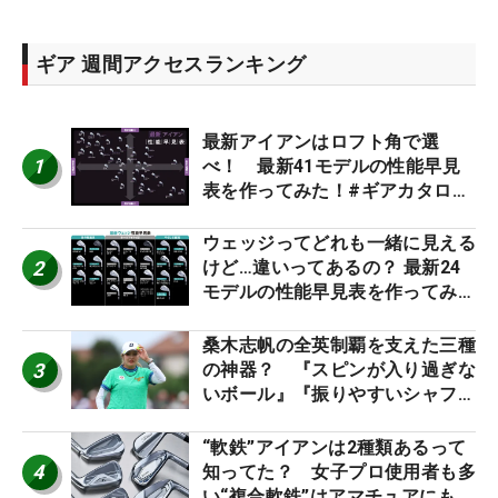
ギア 週間アクセスランキング
最新アイアンはロフト角で選
1
べ！ 最新41モデルの性能早見
表を作ってみた！#ギアカタログ
2026
ウェッジってどれも一緒に見える
2
けど…違いってあるの？ 最新24
モデルの性能早見表を作ってみ
た #ギアカタログ2026
桑木志帆の全英制覇を支えた三種
3
の神器？ 『スピンが入り過ぎな
いボール』『振りやすいシャフ
ト』『真っすぐ飛ぶドライバ
ー』 #女子プロセッティング
“軟鉄”アイアンは2種類あるって
4
知ってた？ 女子プロ使用者も多
い“複合軟鉄”はアマチュアにもオ