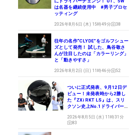
にドライバーチェンジ！ UT、5W
は名器を継続使用中 #男子プロセ
ッティング
2026年8月6日 (木) 15時49分
38
往年の名作“CLYDE”をゴルフシュー
ズとして発売！ 試した、鳥谷敬さ
んが注目したのは「カラーリング」
と「動きやすさ」
2026年8月2日 (日) 11時46分
52
ついに正式発表、9月12日デ
ビュー！未発表時から2勝し
た『ZXi RKT LS』は、スリ
クソン史上No.1ドライバー!?
【打ってみた】
2026年8月5日 (水) 11時31分
83