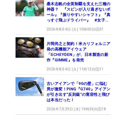
桑木志帆の全英制覇を支えた三種の
神器？ 『スピンが入り過ぎないボ
ール』『振りやすいシャフト』『真
っすぐ飛ぶドライバー』 #女子プ
ロセッティング
2026年8月4日 (火) 15時00分
31
片岡尚之と契約！米カリフォルニア
発の高機能アイウェア
「SCHEYDEN」が、日本製造の新
作『GIMME』を発売
2026年8月4日 (火) 11時12分
11
古いアイアンで「90の壁」に悩む
男が激変！PING『G740』アイアン
が引き出す“反則級”の寛容性と飛び
は本当だった！
2026年7月29日 (水) 19時36分
18