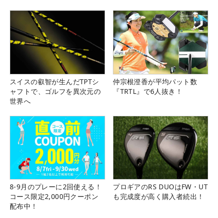
る！！
スイスの叡智が生んだTPTシ
仲宗根澄香が平均パット数
ャフトで、ゴルフを異次元の
『TRTL』で6人抜き！
世界へ
8-9月のプレーに2回使える！
プロギアのRS DUOはFW・UT
コース限定2,000円クーポン
も完成度が高く購入者続出！
配布中！