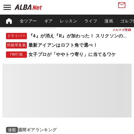
全ツアー
ギア
レッスン
ライフ
漫画
ゴルフ
メルマガ登録
『4』が消え『R』が加わった！ スリクソンの新作
ドライバー
最新アイアンはロフト角で選べ！
性能早見表
女子プロが「ややトウ寄り」に当てるワケ
FW打痕
週間ギアランキング
連載