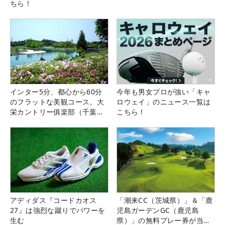
ちら！
インター5分、都心から60分
今年も男女プロが強い「キャ
のフラットな美観コース。大
ロウェイ」のニュース一覧は
栄カントリー俱楽部（千葉
こちら！
県）
アディダス『コードカオス
「潮来CC（茨城県）」＆「鹿
27』は強烈な蹴りでパワーを
児島ガーデンGC（鹿児島
生む
県）」の無料プレー券が当た