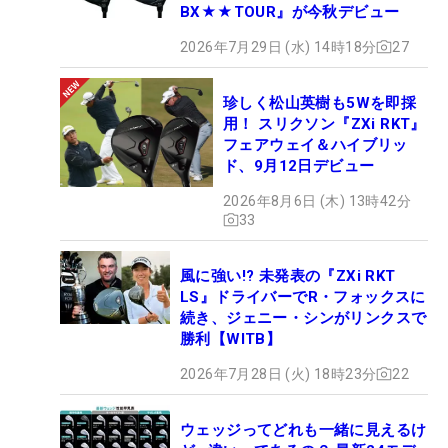
BX★★TOUR』が今秋デビュー
2026年7月29日 (水) 14時18分
27
珍しく松山英樹も5Wを即採
用！ スリクソン『ZXi RKT』
フェアウェイ＆ハイブリッ
ド、9月12日デビュー
2026年8月6日 (木) 13時42分
33
風に強い!? 未発表の『ZXi RKT
LS』ドライバーでR・フォックスに
続き、ジェニー・シンがリンクスで
勝利【WITB】
2026年7月28日 (火) 18時23分
22
ウェッジってどれも一緒に見えるけ