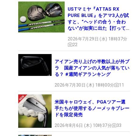
USTマミヤ『ATTAS RX
PURE BLUE』をアマ3人が試
すと、“ヘッドの合う・合わ
ない”が如実に出た【打って
みた】
2026年7月29日 (水) 18時37分
22
アイアン売り上げの半数以上が外ブ
ラ 国産アイアンの人気が落ちてい
る？ #週間ギアランキング
2026年7月30日 (木) 18時00分
11
米国キャロウェイ、PGAツアー選
手たちが使用するノーメッキブレー
ドを限定発売
2026年8月6日 (木) 10時37分
33