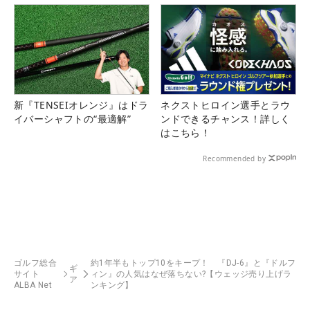
新『TENSEIオレンジ』はドラ
ネクストヒロイン選手とラウ
イバーシャフトの“最適解”
ンドできるチャンス！詳しく
はこちら！
Recommended by
ゴルフ総合
約1年半もトップ10をキープ！ 『DJ-6』と『ドルフ
ギ
サイト
ィン』の人気はなぜ落ちない?【ウェッジ売り上げラ
ア
ALBA Net
ンキング】