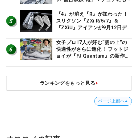
ススメ！
『4』が消え『R』が加わった！
5
スリクソン『ZXi R/5/7』＆
『ZXiU』アイアンが9月12日デ
ビュー
女子プロ17人が好む“雲の上”の
6
快適性がさらに進化！ フットジ
ョイが『FJ Quantum』の新作を
発表、8月7日デビュー
ランキングをもっと見る
ページ上部へ