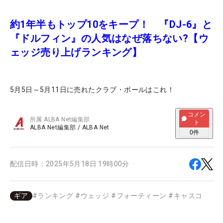
約1年半もトップ10をキープ！ 『DJ-6』と
『ドルフィン』の人気はなぜ落ちない?【ウ
ェッジ売り上げランキング】
5月5日～5月11日に売れたクラブ・ボールはこれ！
コメン
所属
ALBA Net編集部
ト
ALBA Net編集部
/
ALBA Net
0
件
配信日時：
2025年5月18日 19時00分
ギア
#
ランキング
#
ウェッジ
#
フォーティーン
#
キャスコ