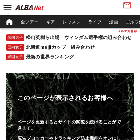
全ツアー
ギア
レッスン
ライフ
漫画
ゴルフ
メルマガ登録
松山英樹ら出場 ウィンダム選手権の組み合わせ
米国男子
北海道meijiカップ 組み合わせ
国内女子
最新の世界ランキング
米国女子
このページが表示されるお客様へ
ページを更新するとサイトの閲覧を続けることがで
きます。
広告ブロッカーやトラッキング防止機能をオンにし