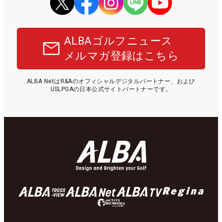
ALBAゴルフニュース
メルマガ登録はこちら
ALBA NetはR&Aのオフィシャルデジタルパートナー、および
USLPGAの日本公式サイトパートナーです。