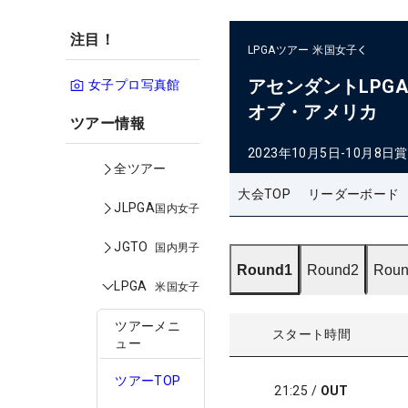
注目！
LPGAツアー
米国女子
アセンダントLPG
女子プロ写真館
オブ・アメリカ
ツアー情報
2023年10月5日-10月8日
賞
全ツアー
大会TOP
リーダーボード
JLPGA
国内女子
JGTO
国内男子
Round1
Round2
Roun
LPGA
米国女子
ツアーメニ
スタート時間
ュー
ツアーTOP
21:25
/
OUT