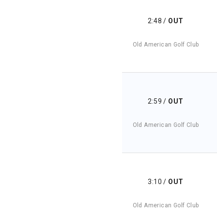
2:48
/
OUT
Old American Golf Club
2:59
/
OUT
Old American Golf Club
3:10
/
OUT
Old American Golf Club