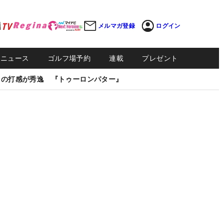
メルマガ登録
ログイン
Sニュース
ゴルフ場予約
連載
プレゼント
しの打感が秀逸 『トゥーロンパター』