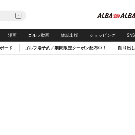
漫画
ゴルフ動画
雑誌出版
ショッピング
SN
ボード
ゴルフ場予約／期間限定クーポン配布中！
削り出