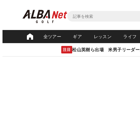
全ツアー
ギア
レッスン
ライフ
松山英樹ら出場 米男子リーダー
注目