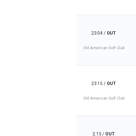
23:04
/
OUT
Old American Golf Club
23:15
/
OUT
Old American Golf Club
2:15
/
OUT