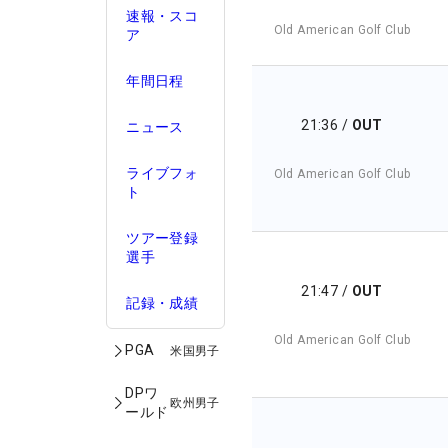
速報・スコ
Old American Golf Club
ア
年間日程
21:36
/
OUT
ニュース
ライブフォ
Old American Golf Club
ト
ツアー登録
選手
21:47
/
OUT
記録・成績
Old American Golf Club
PGA
米国男子
DPワ
欧州男子
ールド