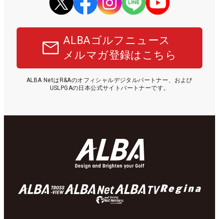
ALBAゴルフニュース
メルマガ登録はこちら
ALBA NetはR&Aのオフィシャルデジタルパートナー、および
USLPGAの日本公式サイトパートナーです。