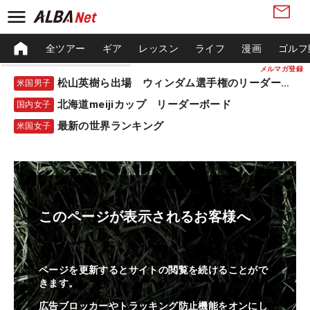
全ツアー
ギア
レッスン
ライフ
漫画
ゴルフ
メルマガ登録
松山英樹ら出場 ウィンダム選手権のリーダーボード
米国男子
北海道meijiカップ リーダーボード
国内女子
最新の世界ランキング
米国女子
このページが表示されるお客様へ
ページを更新するとサイトの閲覧を続けることがで
きます。
広告ブロッカーやトラッキング防止機能をオンにし