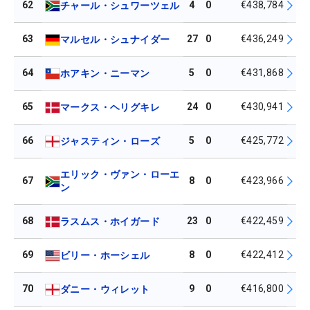
62
4
0
€438,784
チャール・シュワーツェル
63
27
0
€436,249
マルセル・シュナイダー
64
5
0
€431,868
ホアキン・ニーマン
65
24
0
€430,941
マークス・ヘリグキレ
66
5
0
€425,772
ジャスティン・ローズ
エリック・ヴァン・ローエ
67
8
0
€423,966
ン
68
23
0
€422,459
ラスムス・ホイガード
69
8
0
€422,412
ビリー・ホーシェル
70
9
0
€416,800
ダニー・ウィレット