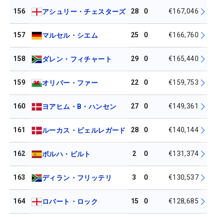
156
28
0
€167,046
アシュリー・チェスターズ
157
25
0
€166,760
マルセル・シエム
158
29
0
€165,440
ダレン・フィチャート
159
22
0
€159,753
オリバー・ファー
160
27
0
€149,361
ヨアヒム・B・ハンセン
161
28
0
€140,144
ルーカス・ビェルレガード
162
2
0
€131,374
ボルハ・ビルト
163
3
0
€130,537
ディラン・フリッテリ
164
15
0
€128,685
ロバート・ロック