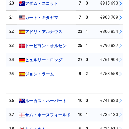
20
7
0
€915,693
アダム・スコット
21
7
0
€903,769
カート・キタヤマ
22
23
1
€806,854
アドリ・アルナウス
23
25
1
€790,827
トービヨン・オルセン
24
27
0
€761,904
ヒュルリー・ロング
25
8
2
€753,558
ジョン・ラーム
26
10
0
€741,833
ルーカス・ハーバート
27
10
1
€735,130
サム・ホースフィールド
28
5
0
€724,517
トム・キム