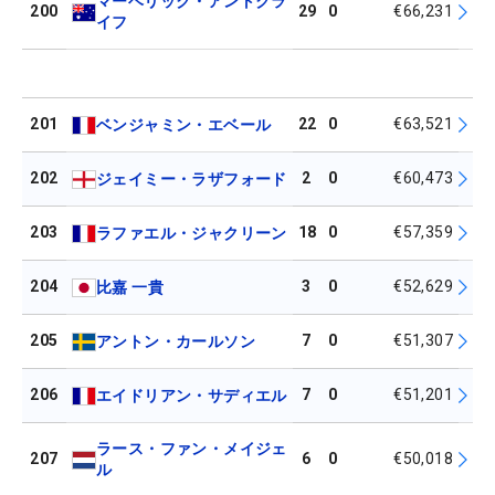
マーベリック・アントクラ
200
29
0
€66,231
イフ
201
22
0
€63,521
ベンジャミン・エベール
202
2
0
€60,473
ジェイミー・ラザフォード
203
18
0
€57,359
ラファエル・ジャクリーン
204
3
0
€52,629
比嘉 一貴
205
7
0
€51,307
アントン・カールソン
206
7
0
€51,201
エイドリアン・サディエル
ラース・ファン・メイジェ
207
6
0
€50,018
ル