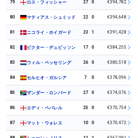
79
27
0
€394,782
ロス・フィッシャー
80
22
0
€394,648
マティアス・シュミッド
81
23
1
€391,428
ニコライ・ホイガード
82
17
0
€384,255
ビクター・デュビッソン
83
26
0
€380,518
ウィル・ベッセリング
84
7
0
€378,096
セルヒオ・ガルシア
85
27
0
€374,076
ザンダー・ロンバード
86
25
0
€370,754
エディ・ペパレル
87
10
0
€370,472
マット・ウォレス
88
11
1
€367,091
ショーン・ノリス