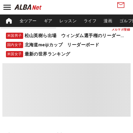
全ツアー
ギア
レッスン
ライフ
漫画
ゴルフ
メルマガ登録
松山英樹ら出場 ウィンダム選手権のリーダーボード
米国男子
北海道meijiカップ リーダーボード
国内女子
最新の世界ランキング
米国女子