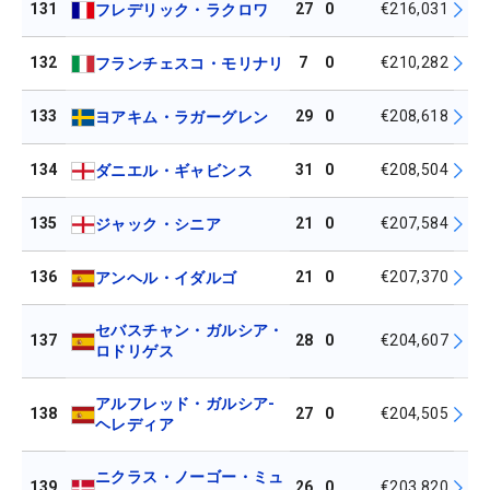
131
27
0
€216,031
フレデリック・ラクロワ
132
7
0
€210,282
フランチェスコ・モリナリ
133
29
0
€208,618
ヨアキム・ラガーグレン
134
31
0
€208,504
ダニエル・ギャビンス
135
21
0
€207,584
ジャック・シニア
136
21
0
€207,370
アンヘル・イダルゴ
セバスチャン・ガルシア・
137
28
0
€204,607
ロドリゲス
アルフレッド・ガルシア-
138
27
0
€204,505
ヘレディア
ニクラス・ノーゴー・ミュ
139
26
0
€203,820