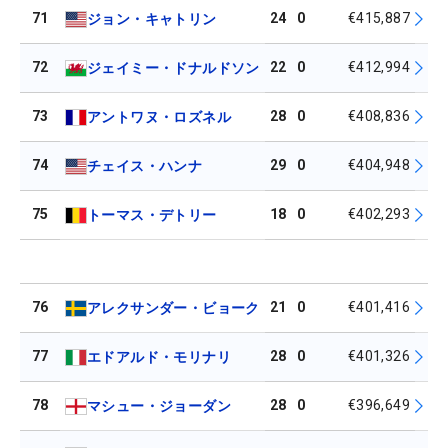
71
24
0
€415,887
ジョン・キャトリン
72
22
0
€412,994
ジェイミー・ドナルドソン
73
28
0
€408,836
アントワヌ・ロズネル
74
29
0
€404,948
チェイス・ハンナ
75
18
0
€402,293
トーマス・デトリー
76
21
0
€401,416
アレクサンダー・ビョーク
77
28
0
€401,326
エドアルド・モリナリ
78
28
0
€396,649
マシュー・ジョーダン