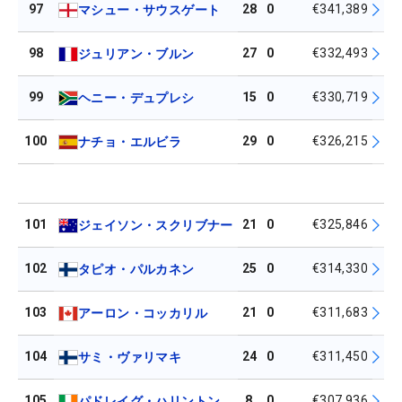
97
28
0
€341,389
マシュー・サウスゲート
98
27
0
€332,493
ジュリアン・ブルン
99
15
0
€330,719
ヘニー・デュプレシ
100
29
0
€326,215
ナチョ・エルビラ
101
21
0
€325,846
ジェイソン・スクリブナー
102
25
0
€314,330
タピオ・パルカネン
103
21
0
€311,683
アーロン・コッカリル
104
24
0
€311,450
サミ・ヴァリマキ
105
8
0
€307,936
パドレイグ・ハリントン