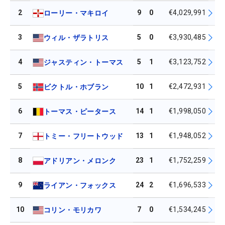
2
9
0
€4,029,991
ローリー・マキロイ
3
5
0
€3,930,485
ウィル・ザラトリス
4
5
1
€3,123,752
ジャスティン・トーマス
5
10
1
€2,472,931
ビクトル・ホブラン
6
14
1
€1,998,050
トーマス・ピータース
7
13
1
€1,948,052
トミー・フリートウッド
8
23
1
€1,752,259
アドリアン・メロンク
9
24
2
€1,696,533
ライアン・フォックス
10
7
0
€1,534,245
コリン・モリカワ