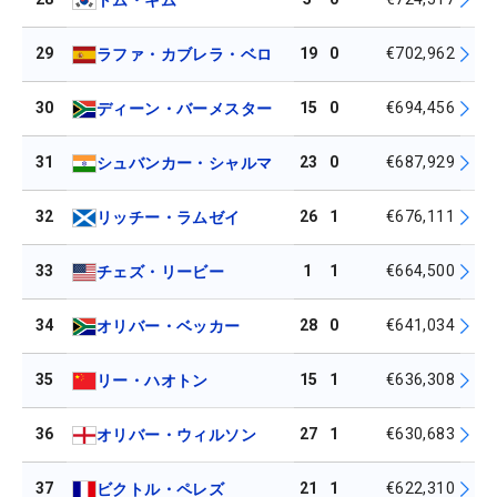
29
19
0
€702,962
ラファ・カブレラ・ベロ
30
15
0
€694,456
ディーン・バーメスター
31
23
0
€687,929
シュバンカー・シャルマ
32
26
1
€676,111
リッチー・ラムゼイ
33
1
1
€664,500
チェズ・リービー
34
28
0
€641,034
オリバー・ベッカー
35
15
1
€636,308
リー・ハオトン
36
27
1
€630,683
オリバー・ウィルソン
37
21
1
€622,310
ビクトル・ペレズ