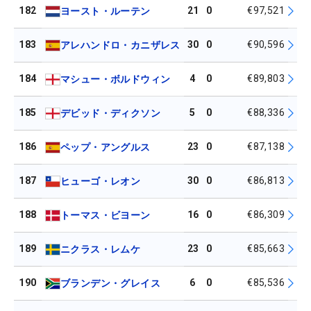
182
21
0
€97,521
ヨースト・ルーテン
183
30
0
€90,596
アレハンドロ・カニザレス
184
4
0
€89,803
マシュー・ボルドウィン
185
5
0
€88,336
デビッド・ディクソン
186
23
0
€87,138
ペップ・アングルス
187
30
0
€86,813
ヒューゴ・レオン
188
16
0
€86,309
トーマス・ビヨーン
189
23
0
€85,663
ニクラス・レムケ
190
6
0
€85,536
ブランデン・グレイス