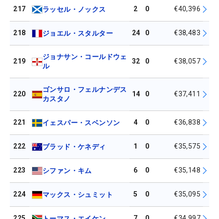
217
2
0
€40,396
ラッセル・ノックス
218
24
0
€38,483
ジョエル・スタルター
ジョナサン・コールドウェ
219
32
0
€38,057
ル
ゴンサロ・フェルナンデス
220
14
0
€37,411
カスタノ
221
4
0
€36,838
イェスパー・スベンソン
222
1
0
€35,575
ブラッド・ケネディ
223
6
0
€35,148
シファン・キム
224
5
0
€35,095
マックス・シュミット
225
7
0
€34,997
トーマス・エイケン