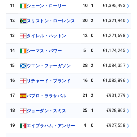
11
10
1
€1,395,493
シェーン・ローリー
12
30
2
€1,321,940
スリストン・ローレンス
13
12
0
€1,271,698
タイレル・ハットン
14
5
0
€1,174,245
シーマス・パワー
15
28
2
€1,084,357
ウエン・ファーガソン
16
16
0
€1,083,896
リチャード・ブランド
17
21
2
€931,279
パブロ・ララサバル
18
25
1
€928,863
ジョーダン・スミス
19
4
0
€927,558
エイブラハム・アンサー