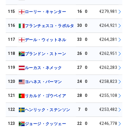
115
16
0
€279,981
ローリー・キャンター
116
30
0
€264,921
フランチェスコ・ラポルタ
117
33
0
€264,281
デール・ウィットネル
118
26
0
€262,951
ブランドン・ストーン
119
27
0
€262,283
ルーカス・ネメック
120
24
0
€258,823
ヨハネス・バーマン
121
28
0
€255,108
リカルド・ゴウベイア
122
7
0
€253,482
ヘンリック・ステンソン
123
22
0
€246,778
ジョージ・クッツェー