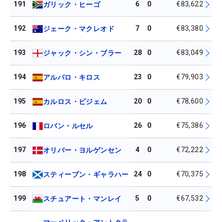
191
6
0
€83,622
ガリック・ヒーゴ
192
7
0
€83,380
ジェーク・マクレオド
193
28
0
€83,049
ジャック・シン・ブラー
194
23
0
€79,903
アルバロ・キロス
195
20
0
€78,600
カルロス・ピジェム
196
26
0
€75,386
ロバン・ルセル
197
4
0
€72,222
オリバー・ヨルゲンセン
198
24
0
€70,375
スティーブン・ギャラハー
199
5
0
€67,532
スチュアート・マンレイ