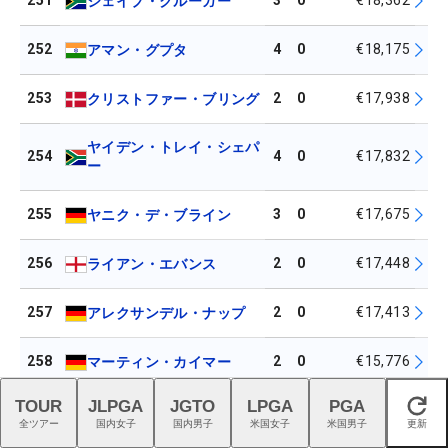
251
3
0
€18,362
ジェイブ・クルーガー
252
4
0
€18,175
アマン・グプタ
253
2
0
€17,938
クリストファー・ブリング
ヤイデン・トレイ・シェパ
254
4
0
€17,832
ー
255
3
0
€17,675
ヤニク・デ・ブライン
256
2
0
€17,448
ライアン・エバンス
257
2
0
€17,413
アレクサンデル・ナップ
258
2
0
€15,776
マーティン・カイマー
TOUR
JLPGA
JGTO
LPGA
PGA
閉じる
259
5
0
€15,409
ベルンド・リトハンマー
全ツアー
国内女子
国内男子
米国女子
米国男子
更新