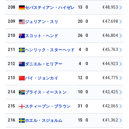
208
13
0
€48,953
セバスティアン・ハイゼレ
209
20
0
€47,698
ジュリアン・スリ
210
26
0
€46,804
スコット・ヘンド
211
4
0
€45,763
ヘンリック・スターヘッド
212
4
0
€44,923
ダニエル・ヒリアー
213
12
0
€44,775
バイ・ジョンカイ
214
10
0
€42,425
ブライス・イーストン
215
31
0
€42,065
スティーブン・ブラウン
216
15
0
€41,362
ホエル・スジョルム