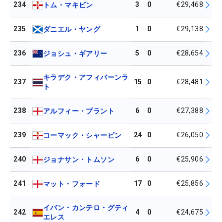
234
3
0
€29,468
トム・マキビン
235
1
0
€29,138
ダニエル・ヤング
236
5
0
€28,654
ジョシュ・ギアリー
キラデク・アフィバーンラ
237
15
0
€28,481
ト
238
6
0
€27,388
アルフィー・プラント
239
24
0
€26,050
コーマック・シャービン
240
6
0
€25,906
ジョナサン・トムソン
241
17
0
€25,856
マット・フォード
イバン・カンテロ・グティ
242
4
0
€24,675
エレス