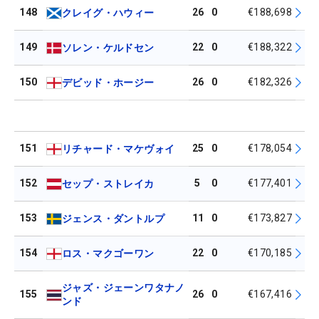
148
26
0
€188,698
クレイグ・ハウィー
149
22
0
€188,322
ソレン・ケルドセン
150
26
0
€182,326
デビッド・ホージー
151
25
0
€178,054
リチャード・マケヴォイ
152
5
0
€177,401
セップ・ストレイカ
153
11
0
€173,827
ジェンス・ダントルプ
154
22
0
€170,185
ロス・マクゴーワン
ジャズ・ジェーンワタナノ
155
26
0
€167,416
ンド