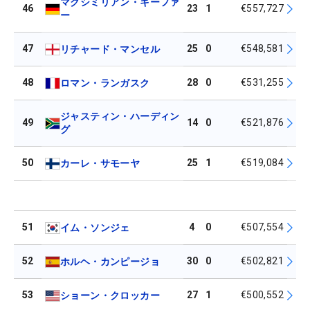
マクシミリアン・キーファ
46
23
1
€557,727
ー
47
25
0
€548,581
リチャード・マンセル
48
28
0
€531,255
ロマン・ランガスク
ジャスティン・ハーディン
49
14
0
€521,876
グ
50
25
1
€519,084
カーレ・サモーヤ
51
4
0
€507,554
イム・ソンジェ
52
30
0
€502,821
ホルヘ・カンピージョ
53
27
1
€500,552
ショーン・クロッカー