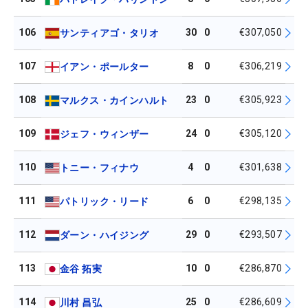
106
30
0
€307,050
サンティアゴ・タリオ
107
8
0
€306,219
イアン・ポールター
108
23
0
€305,923
マルクス・カインハルト
109
24
0
€305,120
ジェフ・ウィンザー
110
4
0
€301,638
トニー・フィナウ
111
6
0
€298,135
パトリック・リード
112
29
0
€293,507
ダーン・ハイジング
113
10
0
€286,870
金谷 拓実
114
25
0
€286,609
川村 昌弘