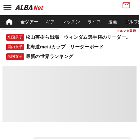
全ツアー
ギア
レッスン
ライフ
漫画
ゴルフ
メルマガ登録
松山英樹ら出場 ウィンダム選手権のリーダーボード
米国男子
北海道meijiカップ リーダーボード
国内女子
最新の世界ランキング
米国女子