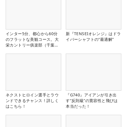
インター5分、都心から60分
新『TENSEIオレンジ』はドラ
のフラットな美観コース。大
イバーシャフトの“最適解”
栄カントリー俱楽部（千葉
県）
ネクストヒロイン選手とラウ
『G740』アイアンが引き出
ンドできるチャンス！詳しく
す“反則級”の寛容性と飛びは
はこちら！
本当だった！