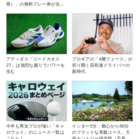
県）」の無料プレー券が当た
る！！
アディダス『コードカオス
プロギアの「4層フェース」が
27』は強烈な蹴りでパワーを
切り開く高初速ドライバーの
生む
新時代
今年も男女プロが強い「キャ
インター5分、都心から60分
ロウェイ」のニュース一覧は
のフラットな美観コース。大
こちら！
栄カントリー俱楽部（千葉