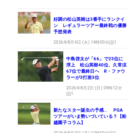
好調の松山英樹は3番手にランクイ
ン レギュラーツアー最終戦の優勝
予想発表
2026年8月4日 (火) 14時00分
1
中島啓太が「66」で23位に
浮上 松山英樹40位、久常涼
67位で最終日ヘ R・ファウ
ラーが3打差3位
2026年8月2日 (日) 09時12分
1
新たなスター誕生の予感… PGA
ツアーがいま勢いづいている？【舩
越園子コラム】