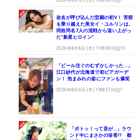
2026年8月3日 (月) 12時00分
1
改名が呼び込んだ悲願の初V！ 苦節
を乗り越えた美女イ・ユルリンは、
同姓同名7人の混戦から這い上がっ
た“新星ヒロイン”
2026年8月6日 (木) 11時30分
15
「ビール注ぐのむずかしかった…」
江口紗代が北海道で初ビアガーデ
ン！ 泡まみれの姿にファンも爆笑
2026年8月6日 (木) 13時27分
1
「ボトッ！って音が…」ラウ
ンド中にまさかの珍客!? 都