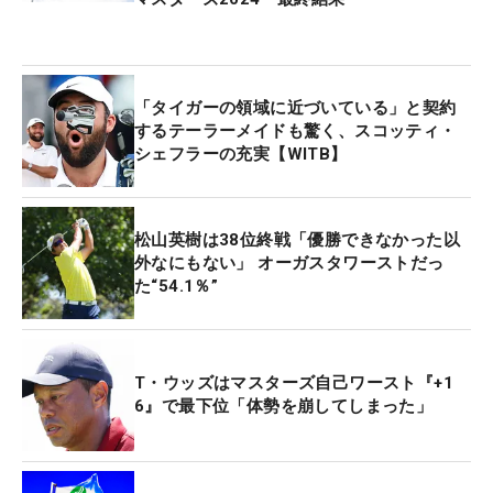
マスターズ前までにすでに2勝を挙げただけでな
く、8試合でトップ10を外したのはわずかに1試合と
いう驚異的な安定感。オーガスタでは「66」、
「タイガーの領域に近づいている」と契約
「72」、「71」、「68」というスコアを刻んだ
するテーラーメイドも驚く、スコッティ・
が、今年に入りオーバーパーがないというのも驚き
シェフラーの充実【WITB】
だ。「オーバーパーがどれだけ嫌なことか。今年は
まだそれを経験していないからうれしい」。グリー
ンジャケットを手にいれるにふさわしいゴルフを続
松山英樹は38位終戦「優勝できなかった以
けてきた。
外なにもない」 オーガスタワーストだっ
た“54.1％”
そして、この後、さらに大きな“宝物”が家にやって
くる。今月末に妻メレディスさんとの間に、第一子
が産まれる予定だ。開幕前には出産が早まれば、大
T・ウッズはマスターズ自己ワースト『+1
6』で最下位「体勢を崩してしまった」
会を欠場するという報道もされたほどで、会見では
『最終日のバックナインで電話が来ていたらどうし
ていた？』という質問も飛んだほど。それを聞くと