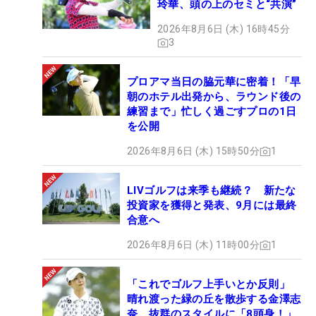
玲華、頭の上のセミと“共演”
2026年8月6日 (木) 16時45分
3
プロアマ当日の脇元華に密着！「早
朝のホテル出発から、ラウンド後の
練習まで」忙しく過ごすプロの1日
を公開
2026年8月6日 (木) 15時50分
1
LIVゴルフは来季も継続？ 新たな
投資家を獲得と発表、9月には最終
合意へ
2026年8月6日 (木) 11時00分
1
「これでゴルフ上手いとか反則」
晴れ渡った緑の丘を散歩する金澤志
奈、抜群のスタイルに「8頭身！」