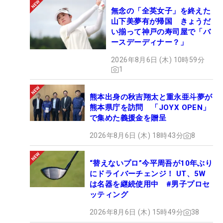
無念の「全英女子」を終えた
山下美夢有が帰国 きょうだ
い揃って神戸の寿司屋で「バ
ースデーディナー？」
2026年8月6日 (木) 10時59分
1
熊本出身の秋吉翔太と重永亜斗夢が
熊本県庁を訪問 「JOYX OPEN」
で集めた義援金を贈呈
2026年8月6日 (木) 18時43分
8
“替えないプロ”今平周吾が10年ぶり
にドライバーチェンジ！ UT、5W
は名器を継続使用中 #男子プロセ
ッティング
2026年8月6日 (木) 15時49分
38