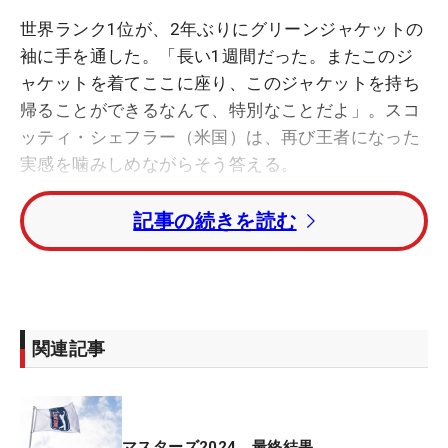
世界ランク1位が、2年ぶりにグリーンジャケットの
袖に手を通した。「長い1週間だった。またこのジ
ャケットを着てここに座り、このジャケットを持ち
帰ることができるなんて、特別なことだよ」。スコ
ッティ・シェフラー（米国）は、再び王者になった
実感を噛みしめながらそう答える。
記事の続きを読む
3日目を終え、2位のコリン・モリカワ（米国）とは
1打差。だが最後は4打のリードをつける圧勝劇だっ
た。勝負所は「8番のバーディパット。2.5メートル
くらいあった」。4番、7番と立て続けにボギーを叩
きながら、この日のスコアをイーブンに戻したホー
関連記事
ルだ。さらに次の9番のバーディにもつながる一打
だった。
ここまでも世界1位に恥じない戦いを続けてきた。
マスターズ2024 最終結果