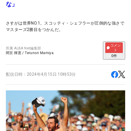
な」
さすがは世界NO.1。スコッティ・シェフラーが圧倒的な強さで
マスターズ2勝目をつかんだ。
コメン
所属
ALBA Net編集部
ト
間宮 輝憲
/
Terunori Mamiya
0
件
配信日時：
2024年4月15日 10時53分