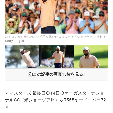
パトロンから惜しみない拍手を浴びたスコッティ・シェフラー （撮影：
GettyImages）
この記事の写真
13
枚を見る
＜マスターズ 最終日◇14日◇オーガスタ・ナショ
ナルGC（米ジョージア州）◇7555ヤード・パー72
＞