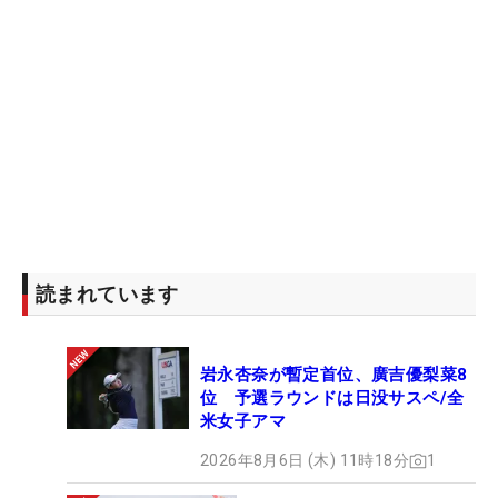
す。ウイニングパットを流し込むとキャディと抱き
合い、パトロンからの歓声に両手を挙げて応えた。
「正しい形でトーナメントを終えたかった」。22年
は初優勝を手にした年で、その後さらに2勝を積み
重ねてマスターズを制した“新進気鋭”の世界1位によ
る戴冠だったが、今年は貫禄の勝利になった。
「これからの2、3週間が楽しみ。うまくいけば少し
は眠れるだろうけど、2、3カ月はたぶん眠れない日
が続くだろう。結婚は私の人生にとってとてつもな
読まれています
く大きなものだった。親になることがどんなことか
はまだ想像すらできないけどね」。2着目のグリー
岩永杏奈が暫定首位、廣吉優梨菜8
ンジャケットと初めての子供を手に入れた王者は、
位 予選ラウンドは日没サスペ/全
多少の寝不足でも、これまで以上の強さを発揮する
米女子アマ
のだろう。（文・間宮輝憲）
2026年8月6日 (木) 11時18分
1