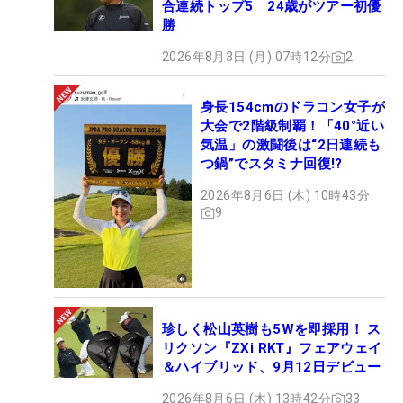
合連続トップ5 24歳がツアー初優
勝
2026年8月3日 (月) 07時12分
2
身長154cmのドラコン女子が
大会で2階級制覇！「40°近い
気温」の激闘後は“2日連続も
つ鍋”でスタミナ回復!?
2026年8月6日 (木) 10時43分
9
珍しく松山英樹も5Wを即採用！ ス
リクソン『ZXi RKT』フェアウェイ
＆ハイブリッド、9月12日デビュー
2026年8月6日 (木) 13時42分
33