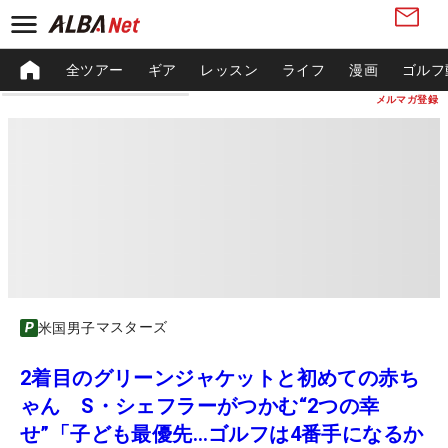
全ツアー
ギア
レッスン
ライフ
漫画
ゴルフ
メルマガ登録
マスターズ
米国男子
2着目のグリーンジャケットと初めての赤ち
ゃん S・シェフラーがつかむ“2つの幸
せ”「子ども最優先…ゴルフは4番手になるか