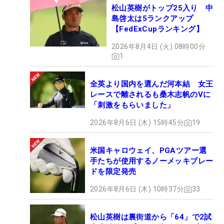
松山英樹がトップ25入り 中
島啓太は5ランクアップ
【FedExCupランキング】
2026年8月4日 (火) 08時00分
1
全英より国内を選んだ河本結 女王
レースで離されるも桑木志帆のVに
「刺激をもらいました」
2026年8月6日 (木) 15時45分
19
米国キャロウェイ、PGAツアー選
手たちが使用するノーメッキブレー
ドを限定発売
2026年8月6日 (木) 10時37分
33
松山英樹は裏街道から「64」で2試