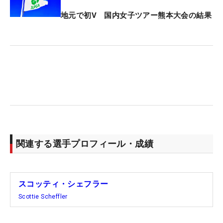
「もちろん帰らなかったよ。落ち着いて、ショット
を打つことに全力を尽くしていたよ」と言って笑っ
地元で初V 国内女子ツアー熊本大会の結果
た。
マスターズ王者のパパとして、子どもを迎えいれる
ことができる。「今夜は家に帰ってこの勝利に浸る
けど、すぐに第一子の誕生を楽しむつもりだよ。ゴ
ルフは大好きだけど、優先順位はすぐに変わるだろ
う。これからは妻とともに息子か娘が最優先とな
り、ゴルフはおそらく4番手になるかな。だからと
いって、すぐにボールから目を離すつもりはない
関連する選手プロフィール・成績
よ」。幸せなできごとが、一挙に押し寄せる。
2年前は最終18番で4パットのダブルボギーで勝利を
スコッティ・シェフラー
つかんだが、今回は1パットで締めくくった。これ
Scottie Scheffler
には「18番の平均ストロークと平均パッﾄを下げる
ことができてよかった」というジョークも飛び出