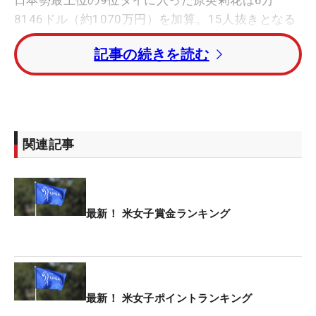
日本勢最上位の9位タイに入った原英莉花は6万
8146ドル（約1070万円）を加算。15人抜きとなる
34位にジャンプアップした。
記事の続きを読む
山下美夢有は日本勢トップの12位。日本勢2番手以
下は勝みなみ（16位）、岩井明愛（18位）、岩井千
怜（23位）、竹田麗央（29位）と続いている。
関連記事
世界ランク1位のネリー・コルダ（米国）はランキ
ング1位をキープ。今季獲得額は284万3718ドル
（約4億4600万円）で、2位のハナ・グリーン（オ
ーストラリア）に約2倍の差をつけている。
最新！ 米女子賞金ランキング
最新！ 米女子ポイントランキング