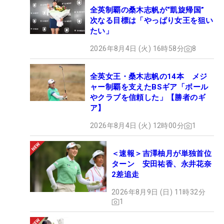
全英制覇の桑木志帆が“凱旋帰国”
次なる目標は「やっぱり女王を狙い
たい」
2026年8月4日 (火) 16時58分
8
全英女王・桑木志帆の14本 メジ
ャー制覇を支えたBSギア「ボール
やクラブを信頼した」【勝者のギ
ア】
2026年8月4日 (火) 12時00分
1
＜速報＞吉澤柚月が単独首位
ターン 安田祐香、永井花奈
2差追走
2026年8月9日 (日) 11時32分
1