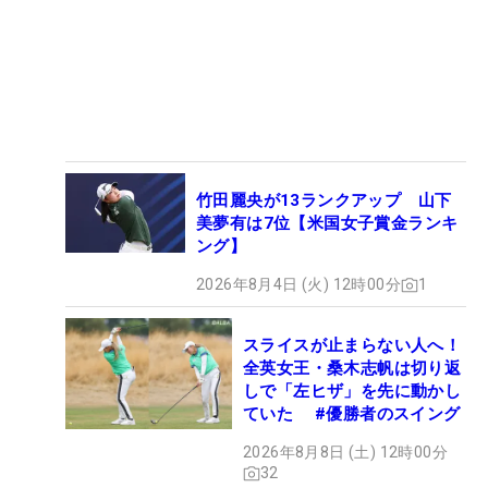
竹田麗央が13ランクアップ 山下
美夢有は7位【米国女子賞金ランキ
ング】
2026年8月4日 (火) 12時00分
1
スライスが止まらない人へ！
全英女王・桑木志帆は切り返
しで「左ヒザ」を先に動かし
ていた #優勝者のスイング
2026年8月8日 (土) 12時00分
32