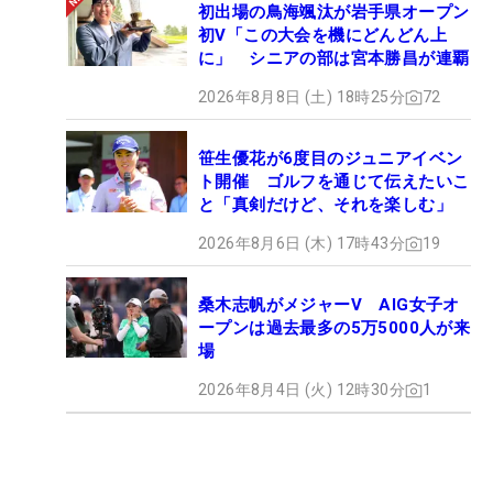
初出場の鳥海颯汰が岩手県オープン
初V「この大会を機にどんどん上
に」 シニアの部は宮本勝昌が連覇
2026年8月8日 (土) 18時25分
72
笹生優花が6度目のジュニアイベン
ト開催 ゴルフを通じて伝えたいこ
と「真剣だけど、それを楽しむ」
2026年8月6日 (木) 17時43分
19
桑木志帆がメジャーV AIG女子オ
ープンは過去最多の5万5000人が来
場
2026年8月4日 (火) 12時30分
1