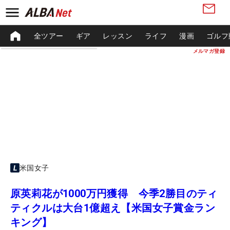
全ツアー
ギア
レッスン
ライフ
漫画
ゴルフ
メルマガ登録
米国女子
原英莉花が1000万円獲得 今季2勝目のティ
ティクルは大台1億超え【米国女子賞金ラン
キング】