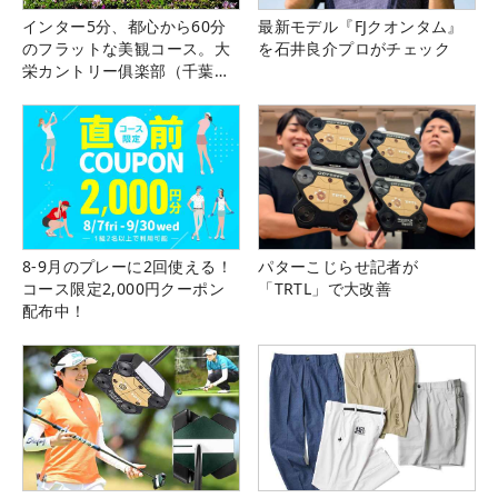
インター5分、都心から60分
最新モデル『FJクオンタム』
のフラットな美観コース。大
を石井良介プロがチェック
栄カントリー俱楽部（千葉
県）
8-9月のプレーに2回使える！
パターこじらせ記者が
コース限定2,000円クーポン
「TRTL」で大改善
配布中！