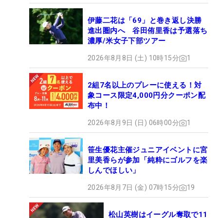
伊藤二花は「69」と巻き返し決勝
進出圏内へ 谷田侑里香は予選落ち
濃厚/米女子下部ツアー
2026年8月8日 (土) 10時15分
1
2組7名以上のプレーに使える！対
象コース限定4,000円分クーポン配
布中！
2026年8月9日 (日) 06時00分
1
笹生優花主催ジュニアイベントに宮
里美香らが参加「純粋にゴルフを楽
しんでほしい」
2026年8月7日 (金) 07時15分
19
松山英樹はイーグル奪取で11