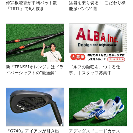
仲宗根澄香が平均パット数
猛暑を乗り切る！ こだわり機
『TRTL』で6人抜き！
能派パンツ4選
新『TENSEIオレンジ』はドラ
ゴルフの熱狂を、つくる仕
イバーシャフトの“最適解”
事。｜スタッフ募集中
『G740』アイアンが引き出
アディダス『コードカオス