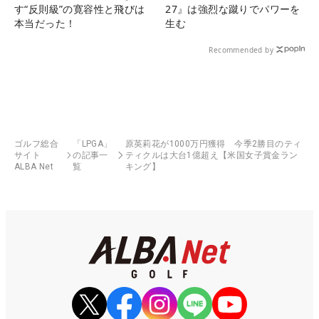
す“反則級”の寛容性と飛びは
27』は強烈な蹴りでパワーを
本当だった！
生む
Recommended by
ゴルフ総合
「LPGA」
原英莉花が1000万円獲得 今季2勝目のティ
サイト
の記事一
ティクルは大台1億超え【米国女子賞金ラン
ALBA Net
覧
キング】