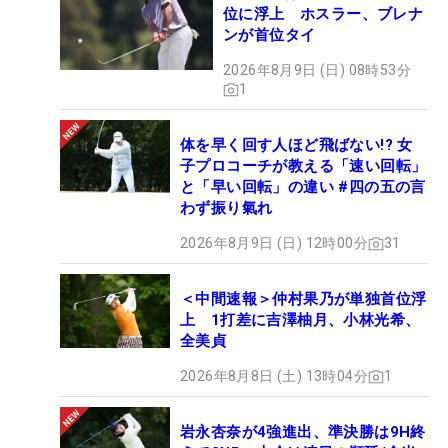
位に浮上 ホスラー、ブレナ
ンが首位タイ
2026年8月9日 (日) 08時53分
1
体を早く回す人ほど飛ばない!? 女
子プロコーチが教える「速い回転」
と「早い回転」の違い #四の五の言
わず振り氣れ
2026年8月9日 (日) 12時00分
31
＜中間速報＞仲村果乃が単独首位浮
上 1打差に吉澤柚月、小林光希、
全美貞
2026年8月8日 (土) 13時04分
1
岩永杏奈が4強進出、準決勝は9H終