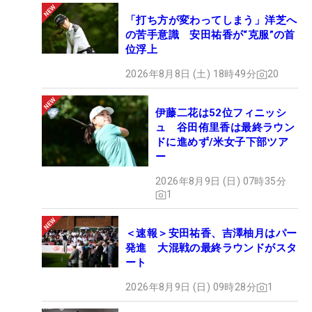
「打ち方が変わってしまう」洋芝へ
の苦手意識 安田祐香が“克服”の首
位浮上
2026年8月8日 (土) 18時49分
20
伊藤二花は52位フィニッシ
ュ 谷田侑里香は最終ラウン
ドに進めず/米女子下部ツア
ー
2026年8月9日 (日) 07時35分
1
＜速報＞安田祐香、吉澤柚月はパー
発進 大混戦の最終ラウンドがスタ
ート
2026年8月9日 (日) 09時28分
1