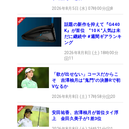
2026年8月5日 (水) 07時00分
8
話題の新作を抑えて『G440
K』が首位 “10Ｋ”人気は未
だに継続中 #週間ギアランキ
ング
2026年8月8日 (土) 18時00分
11
「欲が出せない」コースだからこ
そ 吉澤柚月は“鬼門”の決勝Rで初
Vなるか
2026年8月8日 (土) 17時58分
20
安田祐香、吉澤柚月が首位タイ浮
上 金田久美子が1差3位
2026年8月8日 (土) 16時21分
1