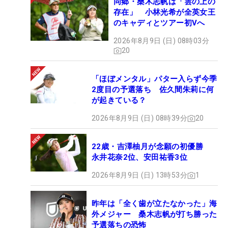
同郷・桑木志帆は「雲の上の
存在」 小林光希が全英女王
のキャディとツアー初Vへ
2026年8月9日 (日) 08時03分
20
「ほぼメンタル」パター入らず今季
2度目の予選落ち 佐久間朱莉に何
が起きている？
2026年8月9日 (日) 08時39分
20
22歳・吉澤柚月が念願の初優勝
永井花奈2位、安田祐香3位
2026年8月9日 (日) 13時53分
1
昨年は「全く歯が立たなかった」海
外メジャー 桑木志帆が打ち勝った
予選落ちの恐怖