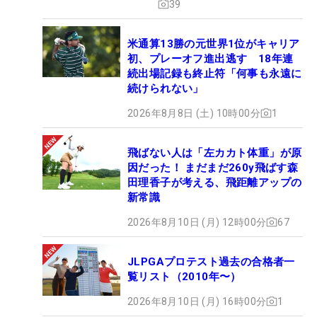
39
米通算13勝の元世界1位がキャリア
初、プレーオフ進出逃す 18年連
続出場記録も終止符「何事も永遠に
続けられない」
2026年8月8日 (土) 10時00分
1
飛ばない人は「左カカト体重」が原
因だった！ まだまだ260y飛ばす森
田理香子が考える、飛距離アップの
新常識
2026年8月10日 (月) 12時00分
67
JLPGAプロテスト過去の合格者一
覧リスト（2010年〜）
2026年8月10日 (月) 16時00分
1