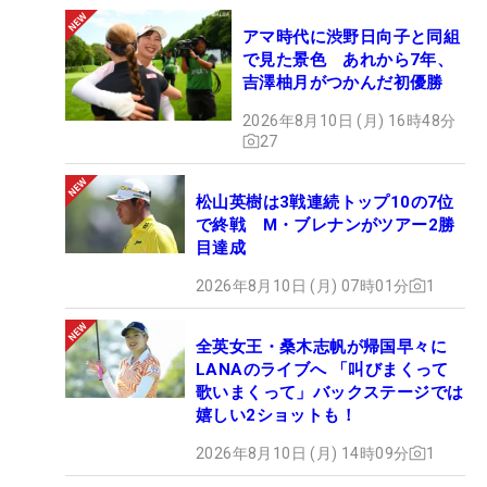
アマ時代に渋野日向子と同組
で見た景色 あれから7年、
吉澤柚月がつかんだ初優勝
2026年8月10日 (月) 16時48分
27
松山英樹は3戦連続トップ10の7位
で終戦 M・ブレナンがツアー2勝
目達成
2026年8月10日 (月) 07時01分
1
全英女王・桑木志帆が帰国早々に
LANAのライブへ 「叫びまくって
歌いまくって」バックステージでは
嬉しい2ショットも！
2026年8月10日 (月) 14時09分
1