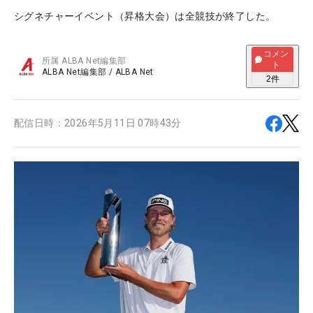
シグネチャーイベント（昇格大会）は全競技が終了した。
コメン
所属
ALBA Net編集部
ト
ALBA Net編集部
/
ALBA Net
2
件
配信日時：
2026年5月11日 07時43分