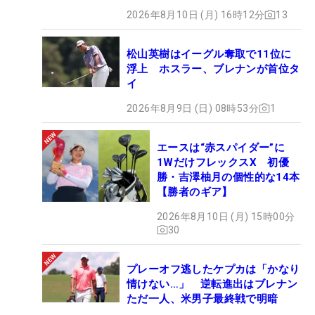
2026年8月10日 (月) 16時12分
13
松山英樹はイーグル奪取で11位に
浮上 ホスラー、ブレナンが首位タ
イ
2026年8月9日 (日) 08時53分
1
エースは“赤スパイダー”に
1WだけフレックスX 初優
勝・吉澤柚月の個性的な14本
【勝者のギア】
2026年8月10日 (月) 15時00分
30
プレーオフ逃したケプカは「かなり
情けない…」 逆転進出はブレナン
ただ一人、米男子最終戦で明暗