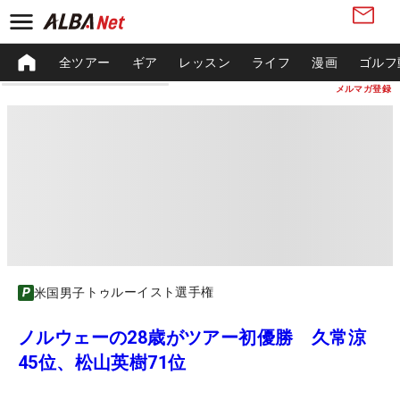
全ツアー
ギア
レッスン
ライフ
漫画
ゴルフ
メルマガ登録
トゥルーイスト選手権
米国男子
ノルウェーの28歳がツアー初優勝 久常涼
45位、松山英樹71位