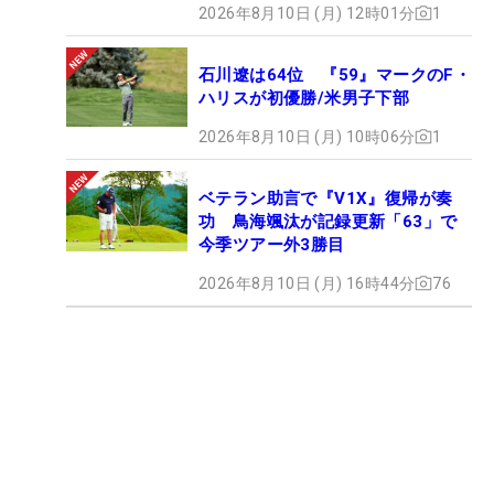
2026年8月10日 (月) 12時01分
1
石川遼は64位 『59』マークのF・
ハリスが初優勝/米男子下部
2026年8月10日 (月) 10時06分
1
ベテラン助言で『V1X』復帰が奏
功 鳥海颯汰が記録更新「63」で
今季ツアー外3勝目
2026年8月10日 (月) 16時44分
76