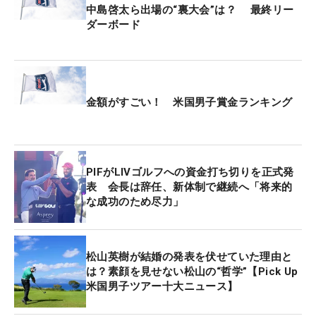
とし、トータル11オーバー・71位。“ブービー”で終
中島啓太ら出場の“裏大会”は？ 最終リー
えた。
ダーボード
賞金総額は2000万ドル（31億円）。優勝したレイ
タンには賞金360万ドル（約5億6700万円）に加
え、フェデックスカップポイント700ポイントが付
金額がすごい！ 米国男子賞金ランキング
与される。
PIFがLIVゴルフへの資金打ち切りを正式発
表 会長は辞任、新体制で継続へ「将来的
な成功のため尽力」
松山英樹が結婚の発表を伏せていた理由と
は？素顔を見せない松山の“哲学”【Pick Up
米国男子ツアー十大ニュース】