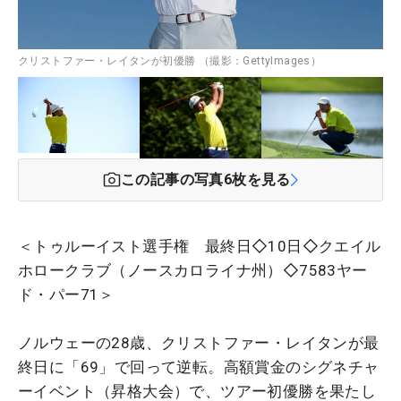
クリストファー・レイタンが初優勝 （撮影：GettyImages）
この記事の写真
6
枚を見る
＜トゥルーイスト選手権 最終日◇10日◇クエイル
ホロークラブ（ノースカロライナ州）◇7583ヤー
ド・パー71＞
ノルウェーの28歳、クリストファー・レイタンが最
終日に「69」で回って逆転。高額賞金のシグネチャ
ーイベント（昇格大会）で、ツアー初優勝を果たし