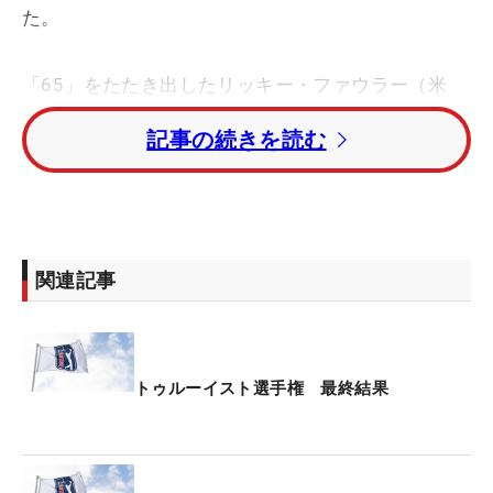
た。
「65」をたたき出したリッキー・ファウラー（米
国）とニコライ・ホイガード（デンマーク）がトー
記事の続きを読む
タル13アンダーで2位。首位から出たアレックス・
フィッツパトリック（イングランド）は2つ落と
し、トータル12アンダー・4位で終えた。
ローリー・マキロイ（北アイルランド）はトータル
関連記事
5アンダー・19位タイだった。
日本勢では久常涼が2バーディ・3ボギーの「72」で
回り、トータル1アンダー・45位タイに後退してフ
トゥルーイスト選手権 最終結果
ィニッシュ。
松山英樹は上がり連続ダブルボギーなど「76」と落