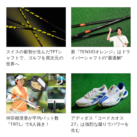
県）
スイスの叡智が生んだTPTシ
新『TENSEIオレンジ』はドラ
ャフトで、ゴルフを異次元の
イバーシャフトの“最適解”
世界へ
仲宗根澄香が平均パット数
アディダス『コードカオス
『TRTL』で6人抜き！
27』は強烈な蹴りでパワーを
生む