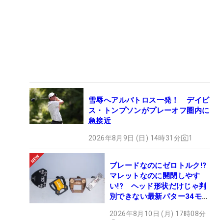
雪辱へアルバトロス一発！ デイビ
ス・トンプソンがプレーオフ圏内に
急接近
2026年8月9日 (日) 14時31分
1
ブレードなのにゼロトルク!?
マレットなのに開閉しやす
い!? ヘッド形状だけじゃ判
別できない最新パター34モデ
ルの性能早見表を作ってみた
2026年8月10日 (月) 17時08分
#ギアカタログ2026