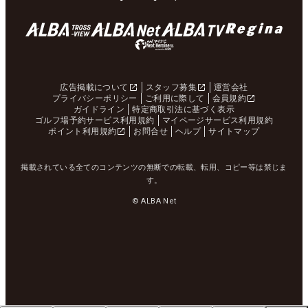
広告掲載について
スタッフ募集
運営会社
プライバシーポリシー
ご利用に際して
会員規約
ガイドライン
特定商取引法に基づく表示
ゴルフ場予約サービス利用規約
マイページサービス利用規約
ポイント利用規約
お問合せ
ヘルプ
サイトマップ
掲載されている全てのコンテンツの無断での転載、転用、コピー等は禁じま
す。
© ALBA Net