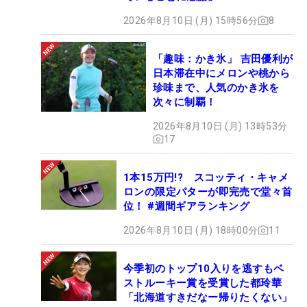
2026年8月10日 (月) 15時56分
8
「趣味：かき氷」 吉田優利が
日本滞在中にメロンや桃から
珍味まで、人気のかき氷を
次々に制覇！
2026年8月10日 (月) 13時53分
17
1本15万円!? スコッティ・キャメ
ロンの限定パターが即完売で堂々首
位！ #週間ギアランキング
2026年8月10日 (月) 18時00分
11
今季初のトップ10入りを逃すもベ
ストルーキー賞を受賞した都玲華
「北海道すきだなー帰りたくない」