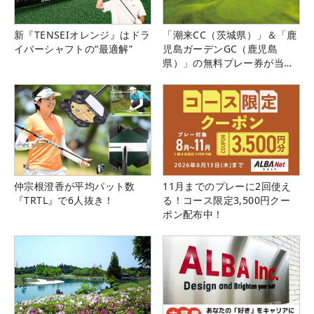
新『TENSEIオレンジ』はドラ
「潮来CC（茨城県）」＆「鹿
イバーシャフトの“最適解”
児島ガーデンGC（鹿児島
県）」の無料プレー券が当た
る！！
仲宗根澄香が平均パット数
11月までのプレーに2回使え
『TRTL』で6人抜き！
る！コース限定3,500円クー
ポン配布中！