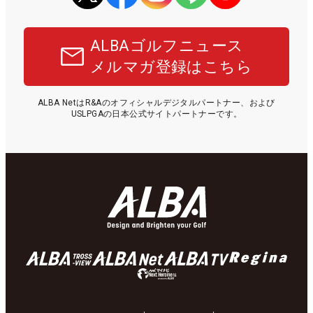
ALBAゴルフニュース
メルマガ登録はこちら
ALBA NetはR&Aのオフィシャルデジタルパートナー、および
USLPGAの日本公式サイトパートナーです。