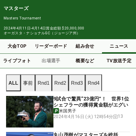
マスターズ
Masters Tournament
2024年4月11日-4月14日
賞金総額
$20,000,000
オーガスタ・ナショナルGC（ジョージア州）
大会TOP
リーダーボード
組み合せ
ニュース
ライブフォト
出場選手
概要など
TV放送予定
ALL
事前
Rnd1
Rnd2
Rnd3
Rnd4
9試合で驚異“23億円”！ 世界1位
シェフラーの獲得賞金額がエグい
米国男子
13
2024年4月16日 (火) 12時54分
丸山茂樹がマスターズを総括