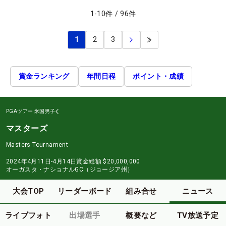
1
-
10
件
/
96
件
1
2
3
賞金ランキング
年間日程
ポイント・成績
PGAツアー
米国男子
マスターズ
Masters Tournament
2024年4月11日-4月14日
賞金総額
$20,000,000
オーガスタ・ナショナルGC（ジョージア州）
大会TOP
リーダーボード
組み合せ
ニュース
ライブフォト
出場選手
概要など
TV放送予定