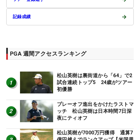
→
記録成績
PGA 週間アクセスランキング
松山英樹は裏街道から「64」で2
1
試合連続トップ5 24歳がツアー
初優勝
プレーオフ進出をかけたラストマ
2
ッチ 松山英樹は日本時間7日深
夜にティオフ
松山英樹が7000万円獲得 通算7
3
億円越えでランクアップ【米国男