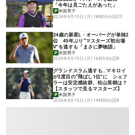
「今年は見ごたえがあった」
米国男子
23
2024年4月15日 (月) 18時55分
24歳の新星L・オーバーグが単独2
位 45年ぶり“マスターズ初出場
V”を逃すも「まさに夢物語」
米国男子
8
2024年4月15日 (月) 16時53分
グランドスラム逃すも…マキロイ
が2度目の“飛ばし1位”に シェフ
ラーは安定感抜群、松山英樹は？
【スタッツで見るマスターズ】
米国男子
4
2024年4月15日 (月) 14時00分