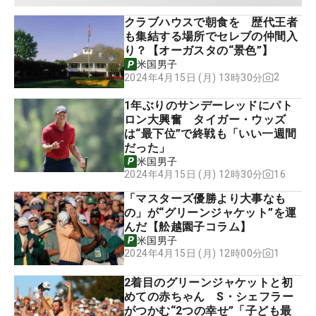
クラブハウスで朝食を 歴代王者
も集結する場所でセレブの仲間入
り？【オーガスタの“景色”】
米国男子
2
2024年4月15日 (月) 13時30分
1年ぶりのサンデーレッドにパト
ロン大興奮 タイガー・ウッズ
は“最下位”で終戦も「いい一週間
だった」
米国男子
16
2024年4月15日 (月) 12時30分
「マスターズ優勝より大事なも
の」が“グリーンジャケット”を運
んだ【舩越園子コラム】
米国男子
1
2024年4月15日 (月) 12時00分
2着目のグリーンジャケットと初
めての赤ちゃん S・シェフラー
がつかむ“2つの幸せ”「子ども最