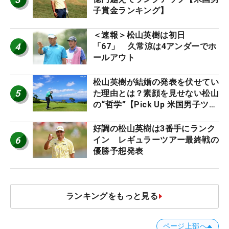
子賞金ランキング】
＜速報＞松山英樹は初日
4
「67」 久常涼は4アンダーでホ
ールアウト
松山英樹が結婚の発表を伏せてい
5
た理由とは？素顔を見せない松山
の“哲学”【Pick Up 米国男子ツア
ー十大ニュース】
好調の松山英樹は3番手にランク
6
イン レギュラーツアー最終戦の
優勝予想発表
ランキングをもっと見る
ページ上部へ