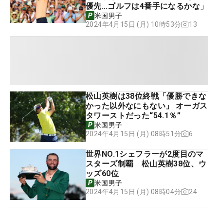
優先…ゴルフは4番手になるかな」
米国男子
13
2024年4月15日 (月) 10時53分
松山英樹は38位終戦「優勝できな
かった以外なにもない」 オーガス
タワーストだった“54.1％”
米国男子
6
2024年4月15日 (月) 08時51分
世界NO.1シェフラーが2度目のマ
スターズ制覇 松山英樹38位、ウ
ッズ60位
米国男子
24
2024年4月15日 (月) 08時04分