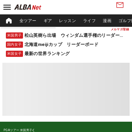
全ツアー
ギア
レッスン
ライフ
漫画
ゴルフ
メルマガ登録
松山英樹ら出場 ウィンダム選手権のリーダーボード
米国男子
北海道meijiカップ リーダーボード
国内女子
最新の世界ランキング
米国女子
PGAツアー
米国男子