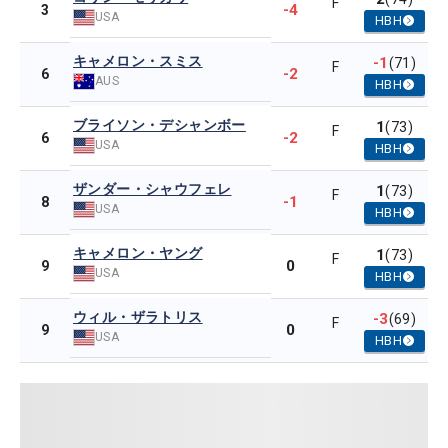
F
-4
3
USA
HBH
キャメロン・スミス
-1
(71)
F
-2
6
AUS
HBH
ブライソン・デシャンボー
1
(73)
F
-2
6
USA
HBH
ザンダー・シャウフェレ
1
(73)
F
-1
8
USA
HBH
キャメロン・ヤング
1
(73)
F
0
9
USA
HBH
ウィル・ザラトリス
-3
(69)
F
0
9
USA
HBH