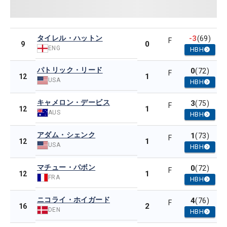
タイレル・ハットン
-3
(69)
F
0
9
ENG
HBH
パトリック・リード
0
(72)
F
1
12
USA
HBH
キャメロン・デービス
3
(75)
F
1
12
AUS
HBH
アダム・シェンク
1
(73)
F
1
12
USA
HBH
マチュー・パボン
0
(72)
F
1
12
FRA
HBH
ニコライ・ホイガード
4
(76)
F
2
16
DEN
HBH