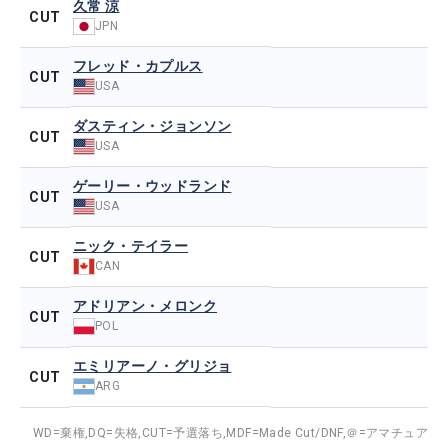
久常 涼
CUT
JPN
フレッド・カプルス
CUT
USA
ダスティン・ジョンソン
CUT
USA
ゲーリー・ウッドランド
CUT
USA
ニック・テイラー
CUT
CAN
アドリアン・メロンク
CUT
POL
エミリアーノ・グリジョ
CUT
ARG
WD=棄権,
DQ=失格,
CUT=予選落ち,
MDF=Made Cut/DNF,
＠=アマチュア