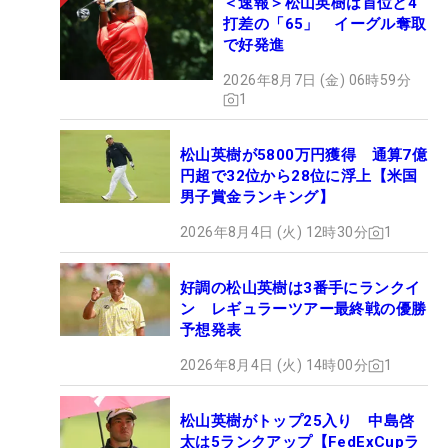
＜速報＞松山英樹は首位と4
打差の「65」 イーグル奪取
で好発進
2026年8月7日 (金) 06時59分
1
松山英樹が5800万円獲得 通算7億
円超で32位から28位に浮上【米国
男子賞金ランキング】
2026年8月4日 (火) 12時30分
1
好調の松山英樹は3番手にランクイ
ン レギュラーツアー最終戦の優勝
予想発表
2026年8月4日 (火) 14時00分
1
松山英樹がトップ25入り 中島啓
太は5ランクアップ【FedExCupラ