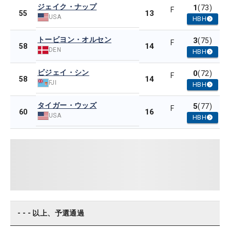
ジェイク・ナップ
1
(73)
F
13
55
USA
HBH
トービヨン・オルセン
3
(75)
F
14
58
DEN
HBH
ビジェイ・シン
0
(72)
F
14
58
FJI
HBH
タイガー・ウッズ
5
(77)
F
16
60
USA
HBH
- - - 以上、予選通過