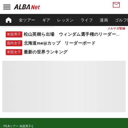
全ツアー
ギア
レッスン
ライフ
漫画
ゴルフ
メルマガ登録
松山英樹ら出場 ウィンダム選手権のリーダーボード
米国男子
北海道meijiカップ リーダーボード
国内女子
最新の世界ランキング
米国女子
PGAツアー
米国男子