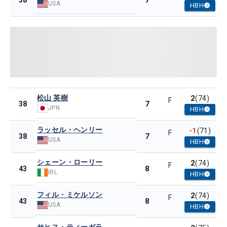
7
38
USA
HBH
松山 英樹
2
(74)
F
7
38
JPN
HBH
ラッセル・ヘンリー
-1
(71)
F
7
38
USA
HBH
シェーン・ローリー
2
(74)
F
8
43
IRL
HBH
フィル・ミケルソン
2
(74)
F
8
43
USA
HBH