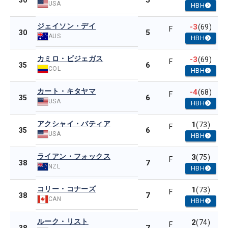
5
30
USA
HBH
ジェイソン・デイ
-3
(69)
F
5
30
AUS
HBH
カミロ・ビジェガス
-3
(69)
F
6
35
COL
HBH
カート・キタヤマ
-4
(68)
F
6
35
USA
HBH
アクシャイ・バティア
1
(73)
F
6
35
USA
HBH
ライアン・フォックス
3
(75)
F
7
38
NZL
HBH
コリー・コナーズ
1
(73)
F
7
38
CAN
HBH
ルーク・リスト
2
(74)
F