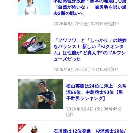
不動裕理が故郷・熊本の地震に心痛
「自然が怖いな」 被災地を思い過
去2勝の戦いへ
2026年8月7日 (金) 07時50分
19
「フワフワ」と「しっかり」の絶妙
なバランス！ 新しい『FJクオンタ
ム』は性能が“ど真ん中”のゴルフシ
ューズだった
2026年8月7日 (金) 10時00分
14
松山英樹は24位に浮上 久常
涼66位、中島啓太93位【男
子世界ランキング】
2026年8月4日 (火) 06時45分
1
石川遼は12位発進 杉浦悠太20位/