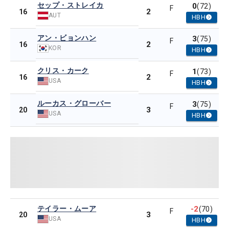
セップ・ストレイカ
0
(72)
F
2
16
AUT
HBH
アン・ビョンハン
3
(75)
F
2
16
KOR
HBH
クリス・カーク
1
(73)
F
2
16
USA
HBH
ルーカス・グローバー
3
(75)
F
3
20
USA
HBH
テイラー・ムーア
-2
(70)
F
3
20
USA
HBH