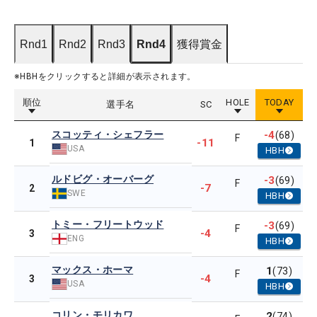
Rnd1
Rnd2
Rnd3
Rnd4
獲得賞金
※HBHをクリックすると詳細が表示されます。
順位
HOLE
TODAY
選手名
SC
スコッティ・シェフラー
-4
(68)
F
-11
1
USA
HBH
ルドビグ・オーバーグ
-3
(69)
F
-7
2
SWE
HBH
トミー・フリートウッド
-3
(69)
F
-4
3
ENG
HBH
マックス・ホーマ
1
(73)
F
-4
3
USA
HBH
コリン・モリカワ
2
(74)