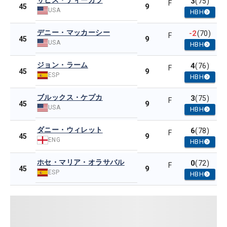
サヒス・ティーガラ
3
(75)
F
9
45
USA
HBH
デニー・マッカーシー
-2
(70)
F
9
45
USA
HBH
ジョン・ラーム
4
(76)
F
9
45
ESP
HBH
ブルックス・ケプカ
3
(75)
F
9
45
USA
HBH
ダニー・ウィレット
6
(78)
F
9
45
ENG
HBH
ホセ・マリア・オラサバル
0
(72)
F
9
45
ESP
HBH