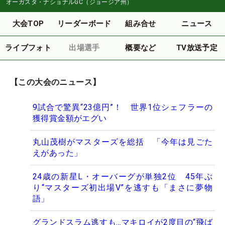
オーガスタ・ナショナルGC（ジョージア州）
大会TOP
リーダーボード
組み合せ
ニュース
ライブフォト
出場選手
概要など
TV放送予定
【この大会のニュース】
9試合で驚異“23億円”！ 世界1位シェフラーの
獲得賞金額がエグい
丸山茂樹がマスターズを総括 「今年は見ごた
えがあった」
24歳の新星L・オーバーグが単独2位 45年ぶ
り“マスターズ初出場V”を逃すも「まさに夢物
語」
グランドスラム逃すも…マキロイが2度目の“飛ば