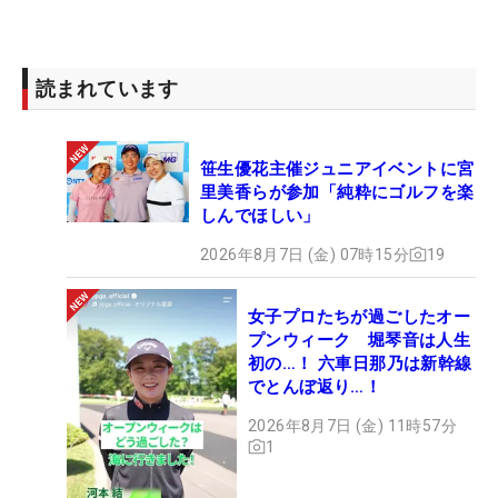
読まれています
笹生優花主催ジュニアイベントに宮
里美香らが参加「純粋にゴルフを楽
しんでほしい」
2026年8月7日 (金) 07時15分
19
女子プロたちが過ごしたオー
プンウィーク 堀琴音は人生
初の…！ 六車日那乃は新幹線
でとんぼ返り…！
2026年8月7日 (金) 11時57分
1