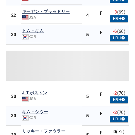
キーガン・ブラッドリー
-3
(69)
F
4
22
USA
HBH
トム・キム
-6
(66)
F
5
30
KOR
HBH
J.T.ポストン
-2
(70)
F
5
30
USA
HBH
キム・シウー
-2
(70)
F
5
30
KOR
HBH
リッキー・ファウラー
0
(72)
F