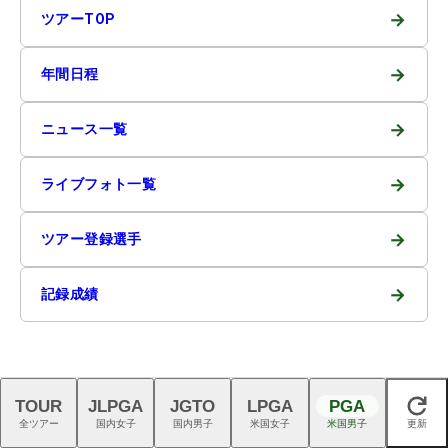
→
ツアーTOP
→
年間日程
→
ニュース一覧
→
ライブフォト一覧
→
ツアー登録選手
→
記録成績
TOUR
JLPGA
JGTO
LPGA
PGA
閉じる
PGA 週間アクセスランキング
全ツアー
国内女子
国内男子
米国女子
米国男子
更新