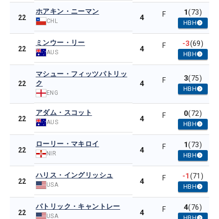
ホアキン・ニーマン
1
(73)
F
4
22
CHL
HBH
ミンウー・リー
-3
(69)
F
4
22
AUS
HBH
マシュー・フィッツパトリッ
3
(75)
F
ク
4
22
HBH
ENG
アダム・スコット
0
(72)
F
4
22
AUS
HBH
ローリー・マキロイ
1
(73)
F
4
22
NIR
HBH
ハリス・イングリッシュ
-1
(71)
F
4
22
USA
HBH
パトリック・キャントレー
4
(76)
F
4
22
USA
HBH