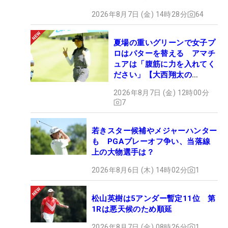
2026年8月7日 (金) 14時28分
64
夏場の重いグリーンで女子プ
ロはパターを替える アマチ
ュアは「腹筋に力を入れてく
ださい」【大西翔太の
HOTSHOT】
2026年8月7日 (金) 12時00分
7
若きスター候補やメジャーハンター
も PGAプレーオフ争い、当落線
上の大物選手は？
2026年8月6日 (木) 14時02分
1
松山英樹は5アンダー暫定11位 第
1Rは悪天候のため順延
2026年8月7日 (金) 08時26分
1