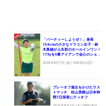
「パーティーしようぜ！」身長
154cmの小さなドラコン女子・鈴
木真緒が人生初のホールインワン！
173yを5番アイアンで会心のショッ
ト
2026年8月7日 (金) 16時00分
1
プレーオフ進出をかけたラス
トマッチ 松山英樹は日本時
間7日深夜にティオフ
2026年8月5日 (水) 08時18分