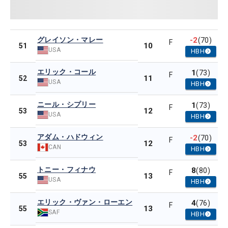
グレイソン・マレー
-2
(70)
F
10
51
USA
HBH
エリック・コール
1
(73)
F
11
52
USA
HBH
ニール・シプリー
1
(73)
F
12
53
USA
HBH
アダム・ハドウィン
-2
(70)
F
12
53
CAN
HBH
トニー・フィナウ
8
(80)
F
13
55
USA
HBH
エリック・ヴァン・ローエン
4
(76)
F
13
55
SAF
HBH