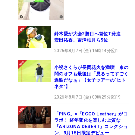
鈴木愛が大会2勝目へ首位T発進
安田祐香、吉澤柚月ら5位
2026年8月7日 (金) 16時14分
1
小祝さくらが長岡花火を満喫 束の
間のオフも最後は「見るってすごく
過酷だなぁ」【女子ツアーの“ヒト
ネタ”】
2026年8月7日 (金) 09時29分
19
「PING」×「ECCO Leather」がコ
ラボ！ 経年変化を楽しむ上質な
『ARIZONA DESERT』コレクショ
ン、9月15日限定デビュー