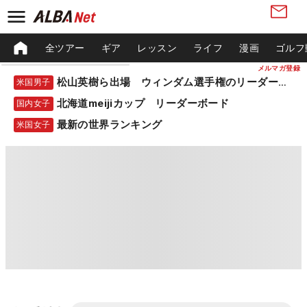
全ツアー
ギア
レッスン
ライフ
漫画
ゴルフ
メルマガ登録
松山英樹ら出場 ウィンダム選手権のリーダーボード
米国男子
北海道meijiカップ リーダーボード
国内女子
最新の世界ランキング
米国女子