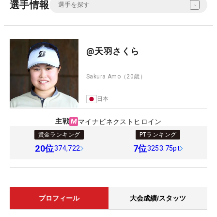
選手情報
@天羽さくら
Sakura Amo
（20歳）
日本
主戦
マイナビネクストヒロイン
賞金ランキング
PTランキング
20
位
7
位
374,722
3253.75pt
プロフィール
大会成績/スタッツ