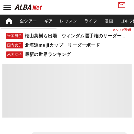
全ツアー
ギア
レッスン
ライフ
漫画
ゴルフ
メルマガ登録
松山英樹ら出場 ウィンダム選手権のリーダーボード
米国男子
北海道meijiカップ リーダーボード
国内女子
最新の世界ランキング
米国女子