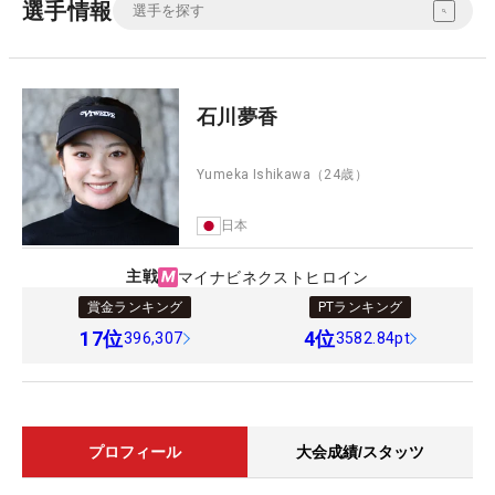
選手情報
石川夢香
Yumeka Ishikawa
（24歳）
日本
主戦
マイナビネクストヒロイン
賞金ランキング
PTランキング
17
位
4
位
396,307
3582.84pt
プロフィール
大会成績/スタッツ