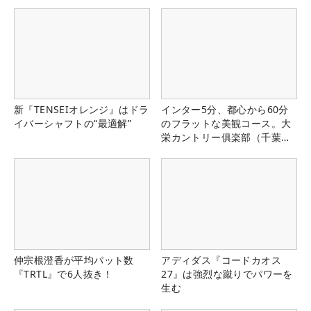
新『TENSEIオレンジ』はドラ
インター5分、都心から60分
イバーシャフトの“最適解”
のフラットな美観コース。大
栄カントリー俱楽部（千葉
県）
仲宗根澄香が平均パット数
アディダス『コードカオス
『TRTL』で6人抜き！
27』は強烈な蹴りでパワーを
生む