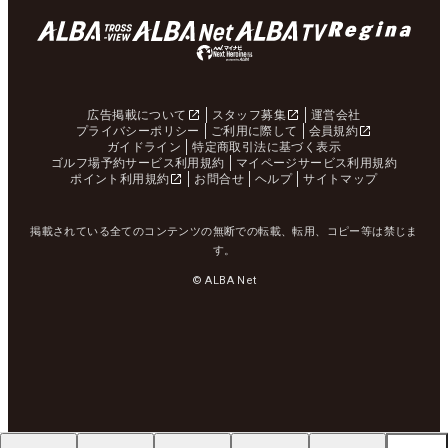
広告掲載について
スタッフ募集
運営会社
プライバシーポリシー
ご利用に際して
会員規約
ガイドライン
特定商取引法に基づく表示
ゴルフ場予約サービス利用規約
マイページサービス利用規約
ポイント利用規約
お問合せ
ヘルプ
サイトマップ
掲載されている全てのコンテンツの無断での転載、転用、コピー等は禁じま
す。
© ALBA Net