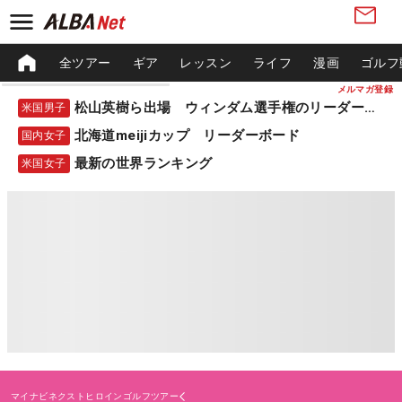
全ツアー
ギア
レッスン
ライフ
漫画
ゴルフ
メルマガ登録
松山英樹ら出場 ウィンダム選手権のリーダーボード
米国男子
北海道meijiカップ リーダーボード
国内女子
最新の世界ランキング
米国女子
マイナビネクストヒロインゴルフツアー