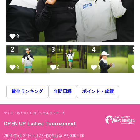
8
2
3
4
5
8
6
3
賞金ランキング
年間日程
ポイント・成績
マイナビネクストヒロインゴルフツアー
OPEN UP Ladies Tournament
2026年5月22日-5月22日
賞金総額
¥2,000,000