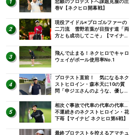
1
悲願のプロテストへ課題克服の圧
巻V【ネクヒロ開幕戦】
現役アイドル×プロゴルファーの
2
二刀流 雪野若葉が目指す道「両
方とも成功してこそ」【マイナビ
ネクストヒロインツアー】
飛んで止まる！ネクヒロでキャロ
3
ウェイがボール使用率No.1
プロテスト直前！ 気になるネク
4
ストヒロイン・森本天に10の質
問「申ジエさんのような、優しく
て、人柄がよくて、そういうプロ
になりたいです」
相次ぐ事故で代車の代車の代車…
5
不運続きのネクストヒロイン・花
下苺【マイナビ ネクヒロ第6戦】
最終プロテストを控えるアマチュ