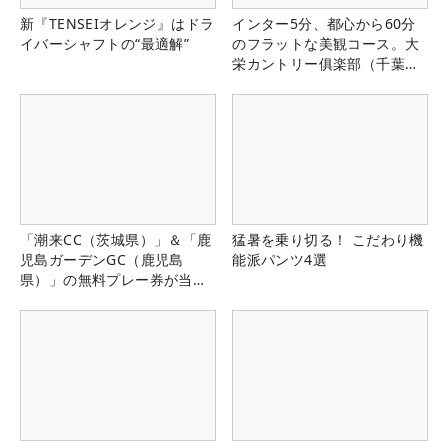
新『TENSEIオレンジ』はドラ
インター5分、都心から60分
イバーシャフトの“最適解”
のフラットな美観コース。大
栄カントリー俱楽部（千葉
県）
「潮来CC（茨城県）」＆「鹿
猛暑を乗り切る！ こだわり機
児島ガーデンGC（鹿児島
能派パンツ4選
県）」の無料プレー券が当た
る！！