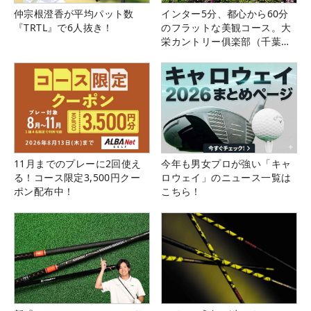
仲宗根澄香が平均パット数
インター5分、都心から60分
『TRTL』で6人抜き！
のフラットな美観コース。大
栄カントリー俱楽部（千葉
県）
11月までのプレーに2回使え
今年も男女プロが強い「キャ
る！コース限定3,500円クー
ロウェイ」のニュース一覧は
ポン配布中！
こちら！