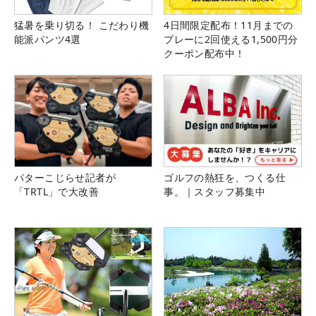
猛暑を乗り切る！ こだわり機
4日間限定配布！11月までの
能派パンツ4選
プレーに2回使える1,500円分
クーポン配布中！
パターこじらせ記者が
ゴルフの熱狂を、つくる仕
「TRTL」で大改善
事。｜スタッフ募集中