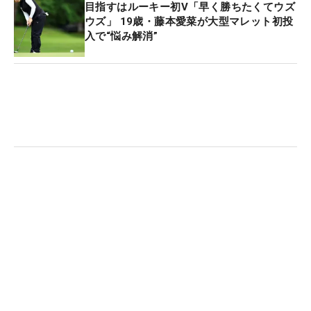
目指すはルーキー初V「早く勝ちたくてウズ
これだけ悪いことが続けば、そろそろいいことが起
ウズ」 19歳・藤本愛菜が大型マレット初投
入で“悩み解消”
こってもいいころ。「ホールインワンとか、セカン
ドが入っちゃうとか、何かあるんじゃないかと本気
で思ってます（笑）」。最初の事故の影響で、雨が
降ったこの日は首筋に痛みがあるとしながらも、笑
顔でこう話した。
本戦の明日も午前中は雨予報という点はやや不安だ
が「アンダーでは回りたいですね。コースはグリー
ンが大きくて（地元の）岡山っぽいなと思いまし
た。グリーンは難しいけど、その日入った人が勝つ
イメージ。５アンダー目指して頑張ります」。不運
続きはもうたくさん、今回は厄払いのVを狙ってい
く。
※マイナビ ネクストヒロインゴルフツアー（共催：