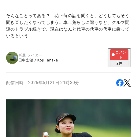
そんなことってある？ 花下苺の話を聞くと、どうしてもそう
聞き直したくなってしまう。車上荒らしに遭うなど、クルマ関
連のトラブル続きで、現在はなんと代車の代車の代車に乗って
いるという
コメン
所属
ライター
ト
田中宏治
/
Koji Tanaka
2
件
配信日時：
2026年5月21日 21時30分