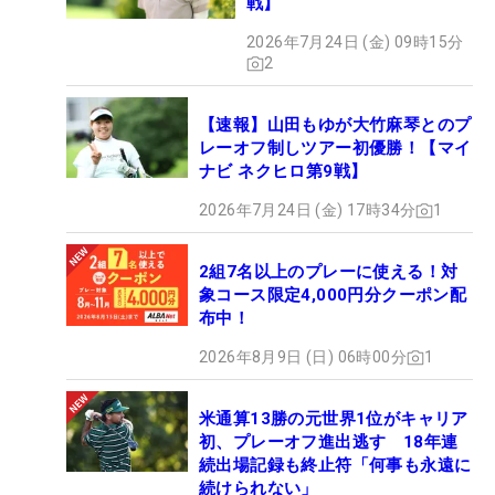
戦】
2026年7月24日 (金) 09時15分
2
【速報】山田もゆが大竹麻琴とのプ
レーオフ制しツアー初優勝！【マイ
ナビ ネクヒロ第9戦】
2026年7月24日 (金) 17時34分
1
2組7名以上のプレーに使える！対
象コース限定4,000円分クーポン配
布中！
2026年8月9日 (日) 06時00分
1
米通算13勝の元世界1位がキャリア
初、プレーオフ進出逃す 18年連
続出場記録も終止符「何事も永遠に
続けられない」