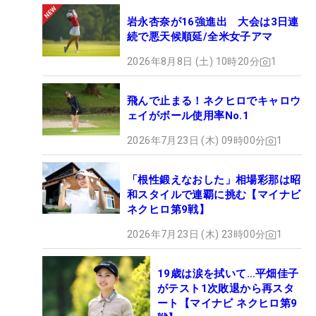
岩永杏奈が16強進出 大会は3日連
続で悪天候順延/全米女子アマ
2026年8月8日 (土) 10時20分
1
飛んで止まる！ネクヒロでキャロウ
ェイがボール使用率No.1
2026年7月23日 (木) 09時00分
1
「根性鍛えなおした」相場彩那は昭
和スタイルで連覇に挑む【マイナビ
ネクヒロ第9戦】
2026年7月23日 (木) 23時00分
1
19歳は涙を拭いて…平畑佳子
がテスト1次敗退から再スタ
ート【マイナビ ネクヒロ第9