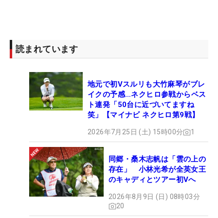
株式会社マイナビ、株式会社ALBA、株式会社ALBA
TV）は「将来有望な若手女子ゴルファーに真剣勝負
の機会を提供して大きく羽ばたいてもらいたい」と
いう思いから2019年に開始。26年は過去最多の18
読まれています
試合を予定。出場選手はポイントランキング、前回
大会成績上位者、主催者推薦、QTランク、ファン投
地元で初Vスルリも大竹麻琴がブレ
票などにより決められる。
イクの予感…ネクヒロ参戦からベス
ト連発「50台に近づいてますね
笑」【マイナビ ネクヒロ第9戦】
2026年7月25日 (土) 15時00分
1
同郷・桑木志帆は「雲の上の
存在」 小林光希が全英女王
のキャディとツアー初Vへ
2026年8月9日 (日) 08時03分
20