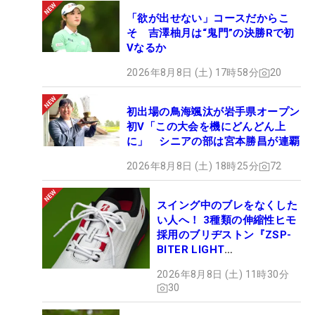
「欲が出せない」コースだからこ
そ 吉澤柚月は“鬼門”の決勝Rで初
Vなるか
2026年8月8日 (土) 17時58分
20
初出場の鳥海颯汰が岩手県オープン
初V「この大会を機にどんどん上
に」 シニアの部は宮本勝昌が連覇
2026年8月8日 (土) 18時25分
72
スイング中のブレをなくした
い人へ！ 3種類の伸縮性ヒモ
採用のブリヂストン『ZSP-
BITER LIGHT
MAGICLACE』、8月8日デビ
2026年8月8日 (土) 11時30分
ュー
30