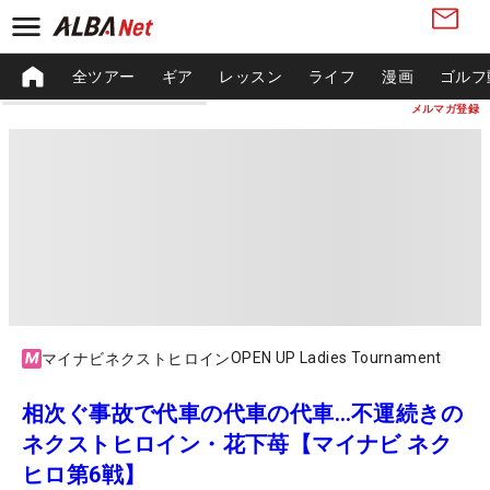
全ツアー
ギア
レッスン
ライフ
漫画
ゴルフ
メルマガ登録
OPEN UP Ladies Tournament
マイナビネクストヒロイン
相次ぐ事故で代車の代車の代車…不運続きの
ネクストヒロイン・花下苺【マイナビ ネク
ヒロ第6戦】