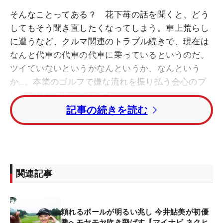
そんなことってある？ 花下苺の話を聞くと、どう
してもそう聞き直したくなってしまう。車上荒らし
に遭うなど、クルマ関連のトラブル続きで、現在は
なんと代車の代車の代車に乗っているというのだ。
ツイていないというかなんというか、なんという
か…。本業のゴルフで嫌な流れを振り払う会心のプ
レーを見せてほしいものだ。
記事の続きを読む
最初は3月上旬の事故だった。「後ろから突っ込ま
れて、後ろの窓ガラスが全部なくなりました。私も
首を固定されて救急車で病院です」。事故の原因は
側溝にハマった軽自動車。運転手自身が車を持ち上
関連記事
げて脱出したものの、ギアがニュートラルに入って
いため、無人のまま、坂道を下り、前方の車両に激
突。その車両がさらに前方にいた花下の車に激突し
頼れるボールが明るい兆し 今井鮎美が初優
たのだという。
勝へモヤモヤ吹き飛ばす【マイナビ ネクヒ