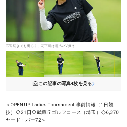
不運続きでも明るく。花下苺は厄払いV狙う
この記事の写真
4
枚を見る
＜OPEN UP Ladies Tournament 事前情報（1日競
技）◇21日◇武蔵丘ゴルフコース（埼玉）◇6,370
ヤード・パー72＞