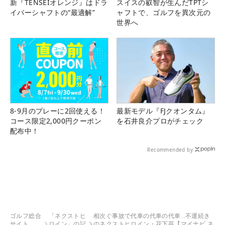
新『TENSEIオレンジ』はドラ
スイスの叡智が生んだTPTシ
イバーシャフトの“最適解”
ャフトで、ゴルフを異次元の
世界へ
8-9月のプレーに2回使える！
最新モデル『FJクオンタム』
コース限定2,000円クーポン
を石井良介プロがチェック
配布中！
Recommended by
ゴルフ総合
「ネクストヒ
相次ぐ事故で代車の代車の代車…不運続き
サイト
ロイン」の記
のネクストヒロイン・花下苺【マイナビ ネ