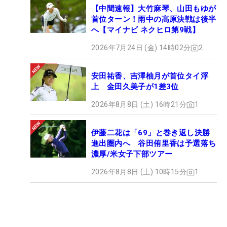
【中間速報】大竹麻琴、山田もゆが
首位ターン！雨中の高原決戦は後半
へ【マイナビ ネクヒロ第9戦】
2026年7月24日 (金) 14時02分
2
安田祐香、吉澤柚月が首位タイ浮
上 金田久美子が1差3位
2026年8月8日 (土) 16時21分
1
伊藤二花は「69」と巻き返し決勝
進出圏内へ 谷田侑里香は予選落ち
濃厚/米女子下部ツアー
2026年8月8日 (土) 10時15分
1