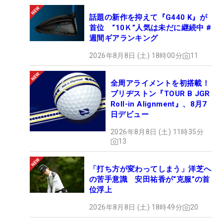
話題の新作を抑えて『G440 K』が
首位 “10Ｋ”人気は未だに継続中 #
週間ギアランキング
2026年8月8日 (土) 18時00分
11
全周アライメントを初搭載！
ブリヂストン『TOUR B JGR
Roll-in Alignment』、8月7
日デビュー
2026年8月8日 (土) 11時35分
13
「打ち方が変わってしまう」洋芝へ
の苦手意識 安田祐香が“克服”の首
位浮上
2026年8月8日 (土) 18時49分
20