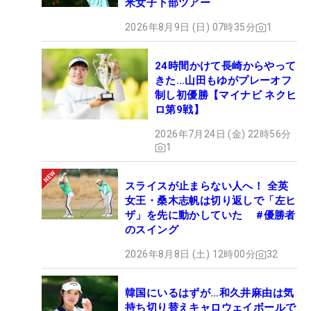
米女子下部ツアー
2026年8月9日 (日) 07時35分
1
24時間かけて長崎からやって
きた…山田もゆがプレーオフ
制し初優勝【マイナビ ネクヒ
ロ第9戦】
2026年7月24日 (金) 22時56分
1
スライスが止まらない人へ！ 全英
女王・桑木志帆は切り返しで「左ヒ
ザ」を先に動かしていた #優勝者
のスイング
2026年8月8日 (土) 12時00分
32
韓国にいるはずが…和久井麻由は気
持ち切り替えキャロウェイボールで