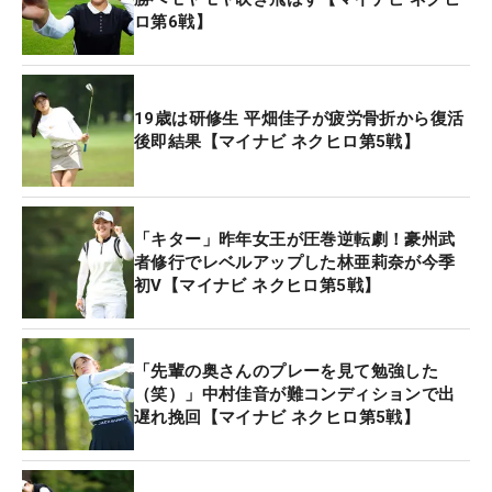
ロ第6戦】
続いては5月上旬、試合に出場するため、会場から
アクセスのいい友人宅に泊まっていた時のこと。
「朝出掛けようと思ったら、助手席側の窓ガラスが
19歳は研修生 平畑佳子が疲労骨折から復活
なくなっていました」。夜のうちに車上荒らしに遭
後即結果【マイナビ ネクヒロ第5戦】
っていたのだ。盗難の被害は特になかったものの、
代車もこれで使えなくなり、その後は代車の代車に
乗ることになった。
「キター」昨年女王が圧巻逆転劇！豪州武
者修行でレベルアップした林亜莉奈が今季
初V【マイナビ ネクヒロ第5戦】
ここまでは完全な被害者だったが、先週は自身の不
注意から軽微な事故を起こしてしまった。「今は３
件の事故の保険の手続きが同時進行しています。運
「先輩の奥さんのプレーを見て勉強した
転には気を付けないと…」。３件目があるので、不
（笑）」中村佳音が難コンディションで出
運とばかりは言っていられないが、あまりにもあん
遅れ挽回【マイナビ ネクヒロ第5戦】
まりな状況。自身のクルマが返ってくるのは来月以
降の予定となっている。