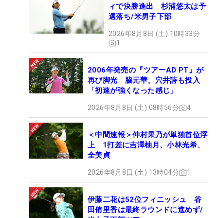
ィで決勝進出 杉浦悠太は予
選落ち/米男子下部
2026年8月8日 (土) 10時33分
1
2006年発売の『ツアーAD PT』が
再び脚光 脇元華、穴井詩も投入
「初速が強くなった感じ」
2026年8月8日 (土) 08時56分
4
＜中間速報＞仲村果乃が単独首位浮
上 1打差に吉澤柚月、小林光希、
全美貞
2026年8月8日 (土) 13時04分
1
伊藤二花は52位フィニッシュ 谷
田侑里香は最終ラウンドに進めず/