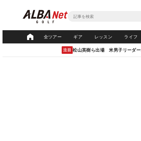
全ツアー
ギア
レッスン
ライフ
松山英樹ら出場 米男子リーダー
注目