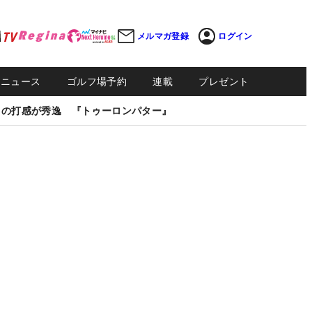
メルマガ登録
ログイン
Sニュース
ゴルフ場予約
連載
プレゼント
しの打感が秀逸 『トゥーロンパター』