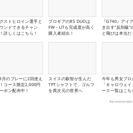
クストヒロイン選手と
プロギアのRS DUOは
『G740』アイ
ウンドできるチャン
FW・UTも完成度が高く
き出す“反則級”
！詳しくはこちら！
購入者続出！
と飛びは本当だ
-9月のプレーに2回使え
スイスの叡智が生んだ
今年も男女プロ
！コース限定2,000円
TPTシャフトで、ゴルフ
「キャロウェイ
ーポン配布中！
を異次元の世界へ
ース一覧はこち
Recommended 