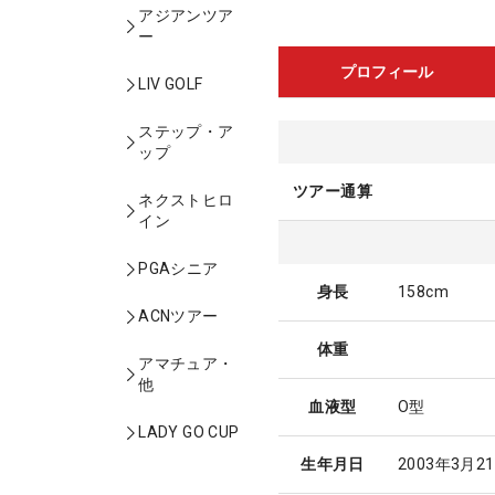
アジアンツア
ー
プロフィール
LIV GOLF
ステップ・ア
ップ
ツアー通算
ネクストヒロ
イン
PGAシニア
身長
158cm
ACNツアー
体重
アマチュア・
他
血液型
O型
LADY GO CUP
生年月日
2003年3月2