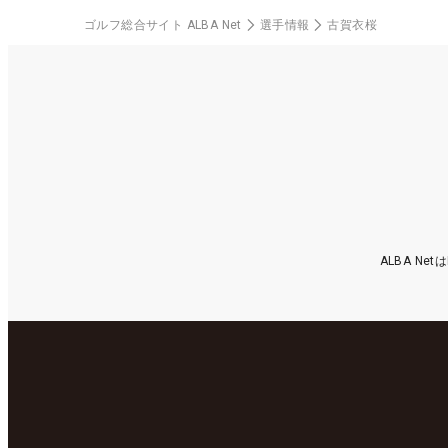
ゴルフ総合サイト ALBA Net
選手情報
古賀衣桜
ALBA N