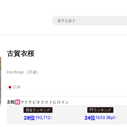
古賀衣桜
Iisa Koga
（23歳）
日本
主戦
マイナビネクストヒロイン
賞金ランキング
PTランキング
28
位
24
位
192,712
1653.38pt