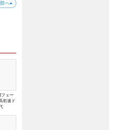
上部へ
層フェー
高初速ド
代