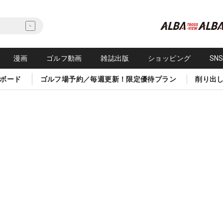
漫画
ゴルフ動画
雑誌出版
ショッピング
SN
ボード
ゴルフ場予約／毎週更新！限定優待プラン
削り出