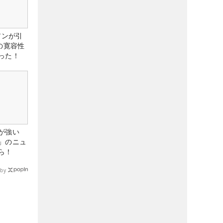
アンが引
の寛容性
った！
が強い
」のニュ
ら！
by