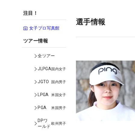
注目！
選手情報
女子プロ写真館
ツアー情報
全ツアー
JLPGA
国内女子
JGTO
国内男子
LPGA
米国女子
PGA
米国男子
DPワ
欧州男子
ールド