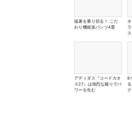
猛暑を乗り切る！ こだ
ネ
わり機能派パンツ4選
ラ
ス
アディダス『コードカオ
8
ス27』は強烈な蹴りでパ
る
ワーを生む
ク