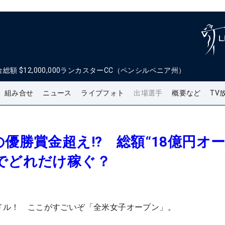
金総額
$12,000,000
ランカスターCC（ペンシルベニア州）
組み合せ
ニュース
ライブフォト
出場選手
概要など
TV
の優勝賞金超え!? 総額“18億円オ
でどれだけ稼ぐ？
万ドル！ ここがすごいぞ「全米女子オープン」。