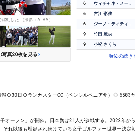
6
ウィチャネ・メーチャイ
6
古江 彩佳
躍動した （撮影：ALBA）
6
ジーノ・ティティクル
9
竹田 麗央
9
小祝 さくら
の写真
20
枚を見る
順位の続き
報◇30日◇ランカスターCC（ペンシルベニア州）◇ 6583
子オープン」が開催。日本勢は21人が参戦する。2022年か
、それ以後も増額され続けている女子ゴルファー世界一決定