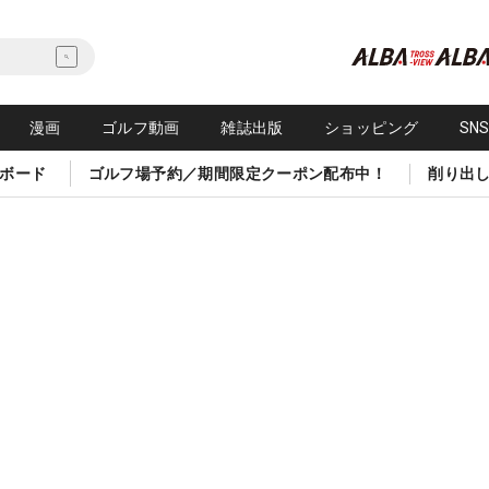
漫画
ゴルフ動画
雑誌出版
ショッピング
SN
ボード
ゴルフ場予約／期間限定クーポン配布中！
削り出