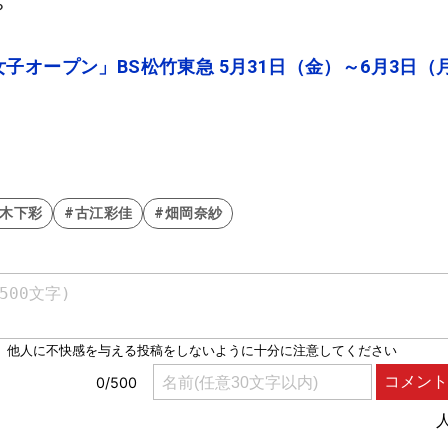
？
子オープン」BS松竹東急 5月31日（金）～6月3日（
#木下彩
#古江彩佳
#畑岡奈紗