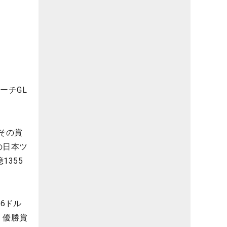
ーチGL
その賞
の日本ツ
355
6ドル
、優勝賞