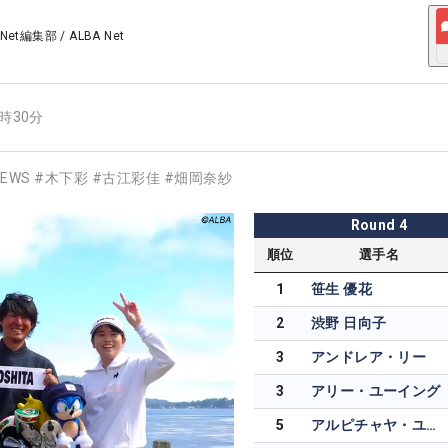
 Net編集部
/
ALBA Net
5時30分
EWS
#
木下彩
#
古江彩佳
#
畑岡奈紗
Round
4
順位
選手名
1
笹生 優花
2
渋野 日向子
3
アンドレア・リー
3
アリー・ユーイング
5
アルピチャヤ・ユボル