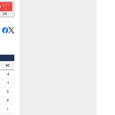
コメン
ト
1
件
SC
-4
-1
0
0
1