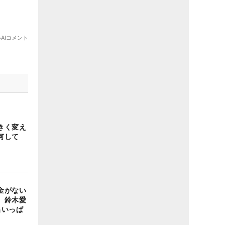
きく変え
何して
金がない
 鈴木愛
出いっぱ