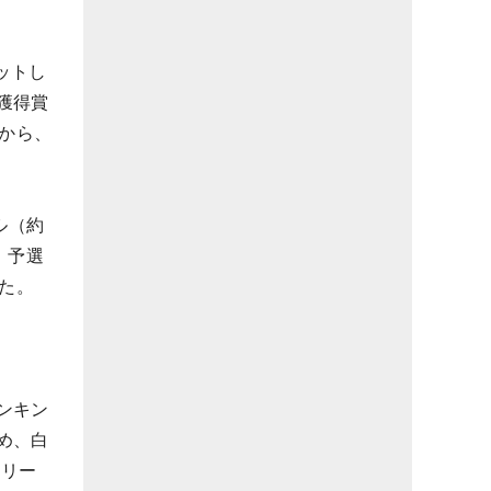
ットし
獲得賞
だから、
ル（約
、予選
った。
ンキン
め、白
ドリー