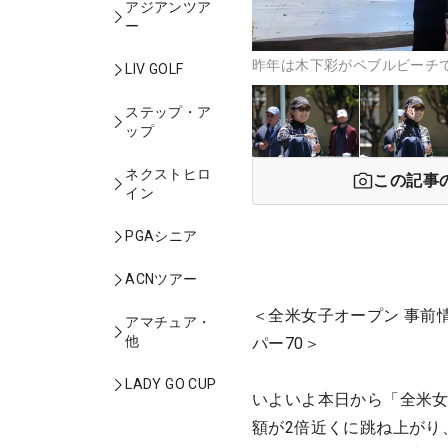
アジアンツア
ー
昨年は木下彩がペブルビーチで
LIV GOLF
ステップ・ア
ップ
ネクストヒロ
この記事
イン
PGAシニア
ACNツアー
＜全米女子オープン 事前情
アマチュア・
他
パー70＞
LADY GO CUP
いよいよ本日から「全米女
額が2倍近くに跳ね上がり