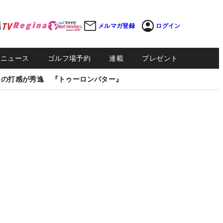
メルマガ登録
ログイン
Sニュース
ゴルフ場予約
連載
プレゼント
しの打感が秀逸 『トゥーロンパター』