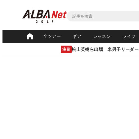
全ツアー
ギア
レッスン
ライフ
松山英樹ら出場 米男子リーダー
注目