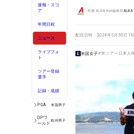
速報・スコ
ア
所属
ALBA Net編集部
ALBA
年間日程
配信日時：
2024年5月30日 1
ニュース
ライブフォ
#
米ツアー日本人N
米国女子
ト
ツアー登録
選手
記録・成績
PGA
米国男子
DPワ
欧州男子
ールド