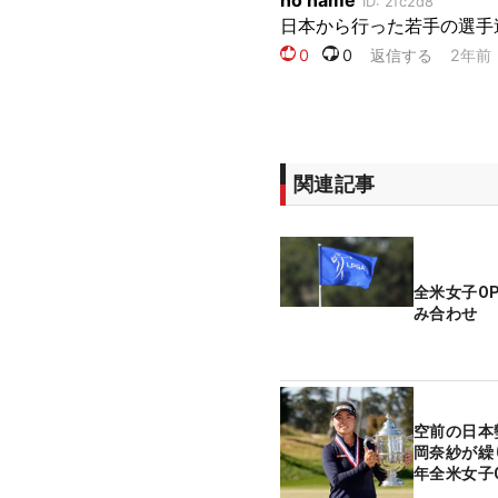
関連記事
全米女子O
み合わせ
空前の日本
岡奈紗が繰
年全米女子