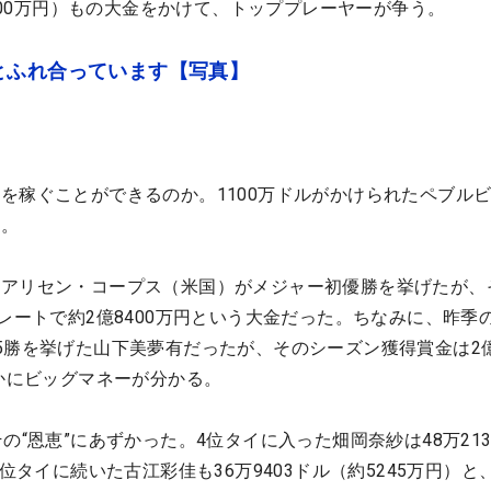
8500万円）もの大金をかけて、トッププレーヤーが争う。
とふれ合っています【写真】
を稼ぐことができるのか。1100万ドルがかけられたペブルビ
う。
はアリセン・コープス（米国）がメジャー初優勝を挙げたが、
のレートで約2億8400万円という大金だった。ちなみに、昨季
5勝を挙げた山下美夢有だったが、そのシーズン獲得賞金は2億1
いかにビッグマネーが分かる。
の“恩恵”にあずかった。4位タイに入った畑岡奈紗は48万213
6位タイに続いた古江彩佳も36万9403ドル（約5245万円）と