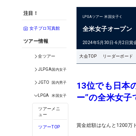
注目！
LPGAツアー
米国女子
全米女子オープン
女子プロ写真館
ツアー情報
2024年5月30日-6月2日
賞
大会TOP
リーダーボード
全ツアー
JLPGA
国内女子
JGTO
国内男子
13位でも日本
ー”の全米女子
LPGA
米国女子
ツアーメニ
ュー
賞金総額はなんと1200
ツアーTOP