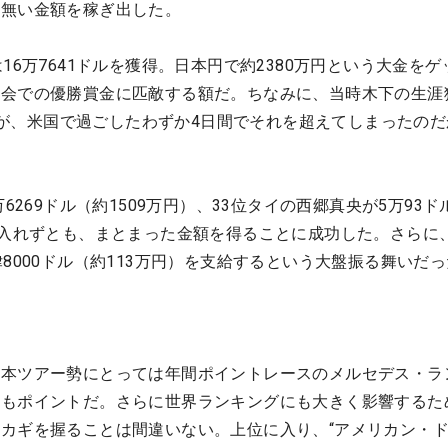
は無い金額を稼ぎ出した。
16万7641ドルを獲得。日本円で約2380万円という大金をゲ
大会での優勝賞金に匹敵する額だ。ちなみに、当時木下の生涯
ったが、米国で過ごしたわずか4日間でそれを超えてしまったの
6269ドル（約1509万円）、33位タイの西郷真央が5万93ド
に入れずとも、まとまった金額を得ることに成功した。さらに
8000ドル（約113万円）を支給するという大盤振る舞いだ
日本ツアー勢にとっては年間ポイントレースのメルセデス・ラ
のもポイントだ。さらに世界ランキングにも大きく影響するた
カギを握ることは間違いない。上位に入り、“アメリカン・