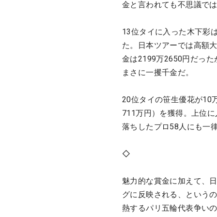
金と言われても不思議で
13位タイに入った木下彩は
た。日本ツアーでは高額
金は2199万2650円だ
まさに一攫千金だ。
20位タイの笹生優花が10万
711万円）を獲得。上位
落ちしたプロ58人にも一律
◇
魅力的な賞金に加えて、
グに反映される、という
熱するパリ五輪代表争いの