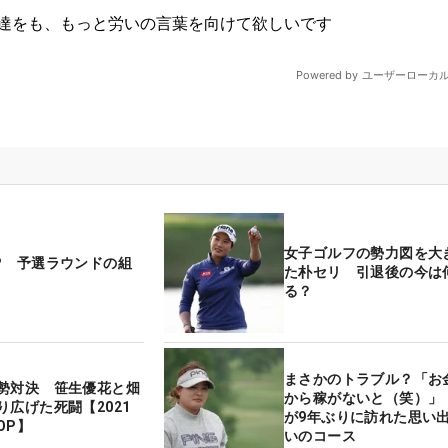
女子ゴルフの勢力図を大
P 予選ラウンドの組
た朴セリ 引退後の今は
る？
まさかのトラブル？「お
勢対決 笹生優花と畑
から稼がないと（笑）」
り広げた死闘【2021
が9年ぶりに訪れた思い
OP】
いのコース