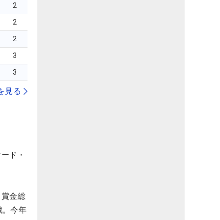
2
2
2
3
3
を見る
ヤード・
ら賞金総
戦。今年