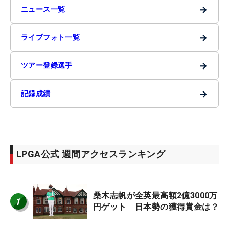
→
ニュース一覧
→
ライブフォト一覧
→
ツアー登録選手
→
記録成績
LPGA公式 週間アクセスランキング
桑木志帆が全英最高額2億3000万
1
円ゲット 日本勢の獲得賞金は？