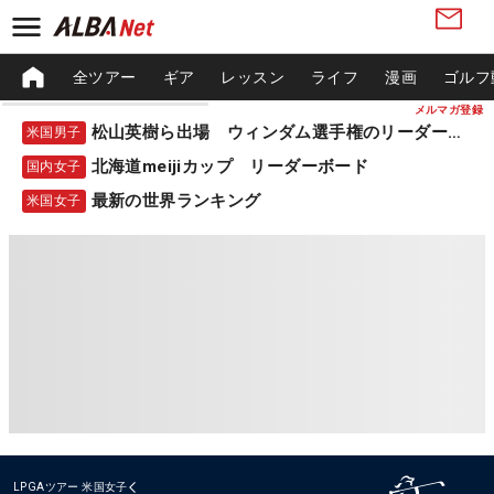
全ツアー
ギア
レッスン
ライフ
漫画
ゴルフ
メルマガ登録
松山英樹ら出場 ウィンダム選手権のリーダーボード
米国男子
北海道meijiカップ リーダーボード
国内女子
最新の世界ランキング
米国女子
LPGAツアー
米国女子