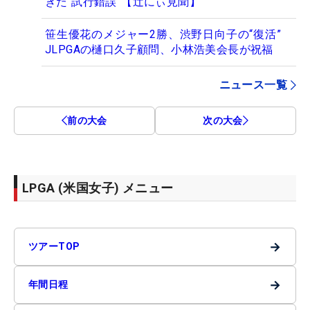
きた“試行錯誤”【辻にぃ見聞】
笹生優花のメジャー2勝、渋野日向子の“復活”
JLPGAの樋口久子顧問、小林浩美会長が祝福
ニュース一覧
前の大会
次の大会
LPGA (米国女子) メニュー
→
ツアーTOP
→
年間日程