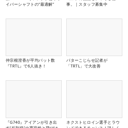
イバーシャフトの“最適解”
事。｜スタッフ募集中
仲宗根澄香が平均パット数
パターこじらせ記者が
『TRTL』で6人抜き！
「TRTL」で大改善
『G740』アイアンが引き出
ネクストヒロイン選手とラウ
す“反則級”の寛容性と飛びは
ンドできるチャンス！詳しく