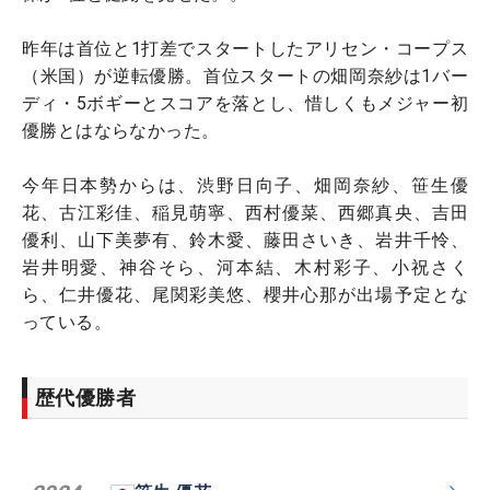
昨年は首位と1打差でスタートしたアリセン・コープス
（米国）が逆転優勝。首位スタートの畑岡奈紗は1バー
ディ・5ボギーとスコアを落とし、惜しくもメジャー初
優勝とはならなかった。
今年日本勢からは、渋野日向子、畑岡奈紗、笹生優
花、古江彩佳、稲見萌寧、西村優菜、西郷真央、吉田
優利、山下美夢有、鈴木愛、藤田さいき、岩井千怜、
岩井明愛、神谷そら、河本結、木村彩子、小祝さく
ら、仁井優花、尾関彩美悠、櫻井心那が出場予定とな
っている。
歴代優勝者