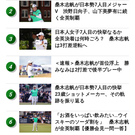
桑木志帆が日本勢7人目メジャー
2
V 渋野日向子、山下美夢有に続
く全英制覇
日本人女子7人目の快挙なるか
3
全英決着は何時ごろ？ 桑木志帆
は3打差逆転へ
＜速報＞桑木志帆が首位浮上 勝
4
みなみは2打差で後半プレー中
桑木志帆が日本勢7人目の快挙
5
23歳ショットメーカー、その軌
跡を振り返る
「お酒をいっぱい飲みたい…ウイ
6
スキーのソーダ割を」 桑木志帆
が全英制覇【優勝会見一問一答】