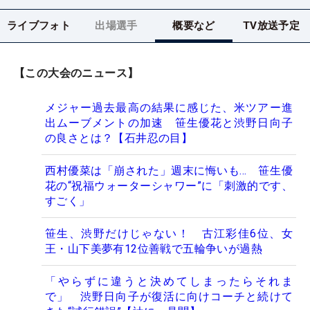
ライブフォト
出場選手
概要など
TV放送予定
【この大会のニュース】
メジャー過去最高の結果に感じた、米ツアー進
出ムーブメントの加速 笹生優花と渋野日向子
の良さとは？【石井忍の目】
西村優菜は「崩された」週末に悔いも… 笹生優
花の“祝福ウォーターシャワー”に「刺激的です、
すごく」
笹生、渋野だけじゃない！ 古江彩佳6位、女
王・山下美夢有12位善戦で五輪争いが過熱
「やらずに違うと決めてしまったらそれま
で」 渋野日向子が復活に向けコーチと続けて