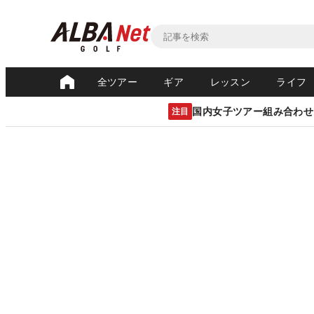
全ツアー
ギア
レッスン
ライフ
国内女子ツアー組み合わせ
注目