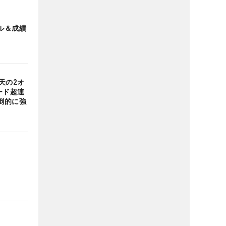
ル＆成績
天の2オ
ード超連
倒的に強