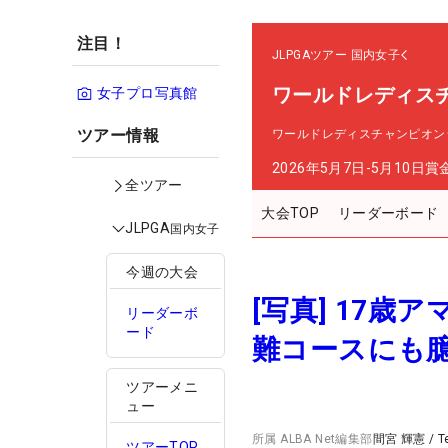
注目！
JLPGAツアー
国内女子
ワールドレディス
女子プロ写真館
ツアー情報
ワールドレディスチャンピオン
2026年5月7日-5月10日
賞
全ツアー
大会TOP
リーダーボード
JLPGA
国内女子
今週の大会
[写真] 17歳
リーダーボ
ード
難コースにも
ツアーメニ
ュー
所属
ALBA Net編集部
間宮 輝憲
/
T
ツアーTOP