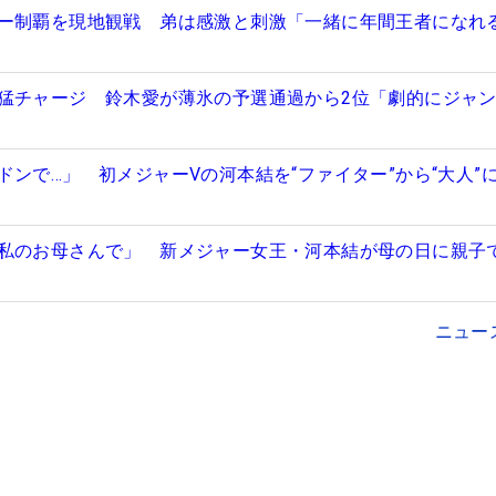
ー制覇を現地観戦 弟は感激と刺激「一緒に年間王者になれ
猛チャージ 鈴木愛が薄氷の予選通過から2位「劇的にジャ
ドンで…」 初メジャーVの河本結を“ファイター”から“大人”
私のお母さんで」 新メジャー女王・河本結が母の日に親子
ニュー