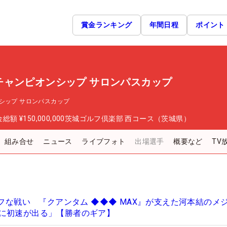
賞金ランキング
年間日程
ポイント
チャンピオンシップ サロンパスカップ
シップ サロンパスカップ
金総額
¥150,000,000
茨城ゴルフ倶楽部 西コース（茨城県）
組み合せ
ニュース
ライブフォト
出場選手
概要など
TV
タフな戦い 『クアンタム ◆◆◆ MAX』が支えた河本結のメ
に初速が出る」【勝者のギア】