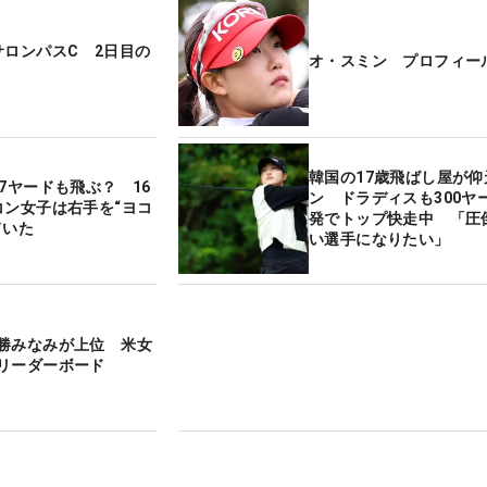
サロンパスC 2日目の
オ・スミン プロフィー
韓国の17歳飛ばし屋が仰
7ヤードも飛ぶ？ 16
ン ドラディスも300ヤ
コン女子は右手を“ヨコ
発でトップ快走中 「圧
ていた
い選手になりたい」
勝みなみが上位 米女
リーダーボード