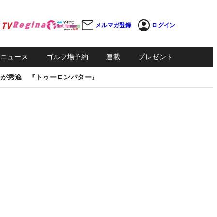
メルマガ登録
ログイン
Sニュース
ゴルフ場予約
連載
プレゼント
感が秀逸 『トゥーロンパター』