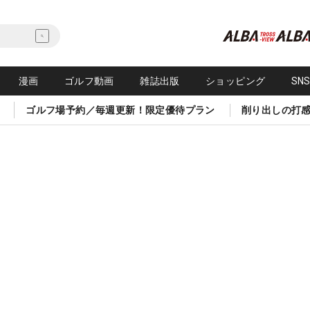
漫画
ゴルフ動画
雑誌出版
ショッピング
SN
ゴルフ場予約／毎週更新！限定優待プラン
削り出しの打