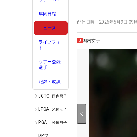
年間日程
配信日時：
2026年5月9日 09
ニュース
国内女子
ライブフォ
ト
ツアー登録
選手
記録・成績
JGTO
国内男子
LPGA
米国女子
PGA
米国男子
DPワ