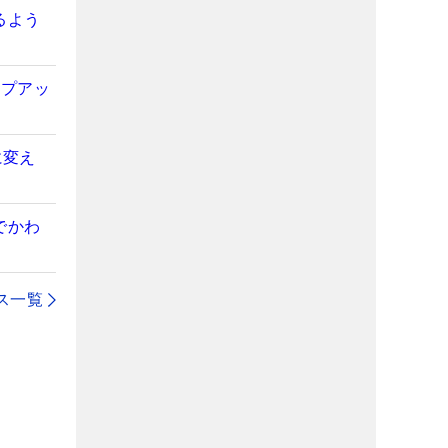
るよう
ンプアッ
に変え
でかわ
ス一覧