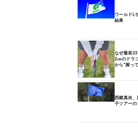
ワールドL
結果
なぜ最長33
2㎝のドラ
から”握っ
西郷真央、
子ツアーの