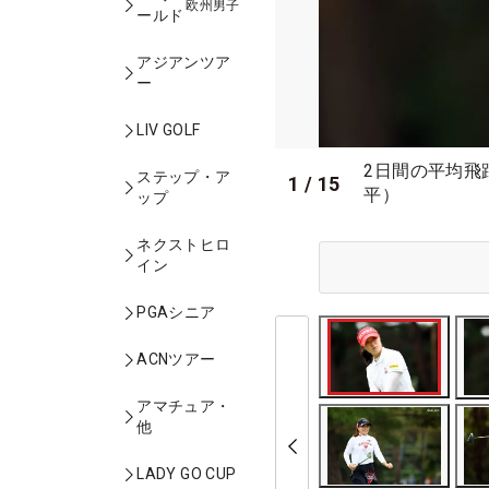
欧州男子
ールド
アジアンツア
ー
LIV GOLF
2日間の平均飛
ステップ・ア
1
/
15
平）
ップ
ネクストヒロ
イン
PGAシニア
ACNツアー
アマチュア・
他
LADY GO CUP