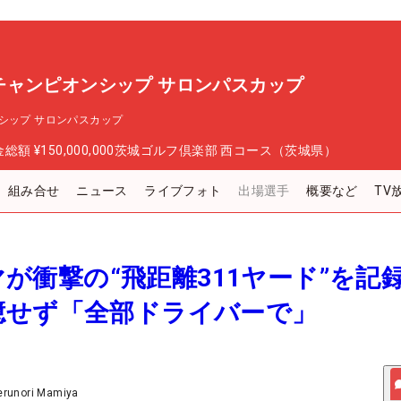
チャンピオンシップ サロンパスカップ
シップ サロンパスカップ
金総額
¥150,000,000
茨城ゴルフ倶楽部 西コース（茨城県）
組み合せ
ニュース
ライブフォト
出場選手
概要など
TV
アマが衝撃の“飛距離311ヤード”を
臆せず「全部ドライバーで」
erunori Mamiya