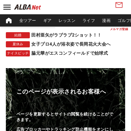
全ツアー
ギア
レッスン
ライフ
漫画
ゴルフ
メルマガ登録
田村亜矢がラブラブ2ショット！！
結婚
女子プロ4人が浴衣姿で長岡花火大会へ
夏休み
脇元華がエスコンフィールドで始球式
ナイスピッチ
このページが表示されるお客様へ
ページを更新するとサイトの閲覧を続けることがで
きます。
広告ブロッカーやトラッキング防止機能をオンにし