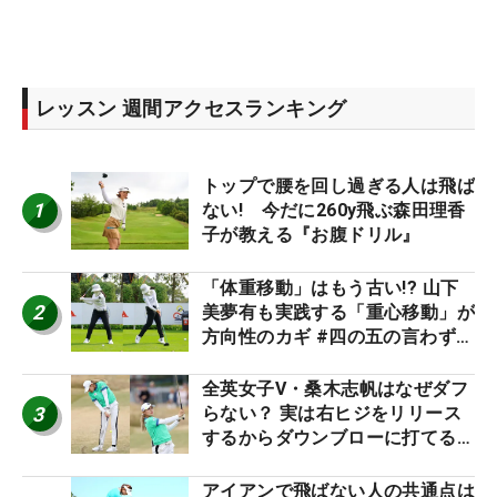
レッスン 週間アクセスランキング
トップで腰を回し過ぎる人は飛ば
1
ない! 今だに260y飛ぶ森田理香
子が教える『お腹ドリル』
「体重移動」はもう古い!? 山下
2
美夢有も実践する「重心移動」が
方向性のカギ #四の五の言わず振
り氣れ
全英女子V・桑木志帆はなぜダフ
3
らない？ 実は右ヒジをリリース
するからダウンブローに打てる #
優勝者のスイング
アイアンで飛ばない人の共通点は