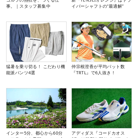
事。｜スタッフ募集中
イバーシャフトの“最適解”
猛暑を乗り切る！ こだわり機
仲宗根澄香が平均パット数
能派パンツ4選
『TRTL』で6人抜き！
インター5分、都心から60分
アディダス『コードカオス