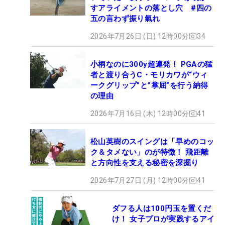
すアライメントの落とし穴 #四の
五の言わず振り氣れ
2026年7月26日 (日) 12時00分
34
小柄なのに300y超連発！ PGAの猛
者と渡り合うC・モリカワが“ウィ
ークグリップ”と”掌屈”を行う納得
の理由
2026年7月16日 (木) 12時00分
41
松山英樹のスイングは「早めのコッ
ク＆タメない」のが特徴！ 飛距離
と方向性を支える秘密を深掘り
2026年7月27日 (月) 12時00分
41
ダフる人は100円玉を置くだ
け！ 女子プロが実践するアイ