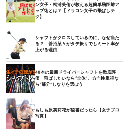
ン女子・松浦美侑が教える超簡単飛距離ア
ップ術とは？【ドラコン女子の飛ばしテ
ク】
シャフトがクロスしているのに、なぜ当た
る？ 菅沼菜々がタテ振りでもミート率が
上がる理由
40本の最新ドライバーシャフトを徹底評
価 飛ばしたいなら“全体”、方向性重視な
ら“部分”しなりを選ぼう
もしも原英莉花が秘書だったら【女子プロ
写真】