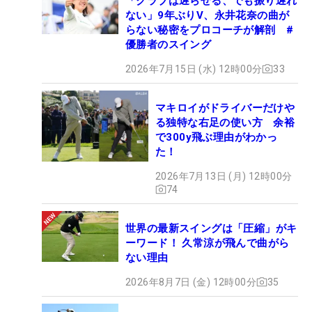
「クラブは遅らせる、でも振り遅れ
ない」9年ぶりV、永井花奈の曲が
らない秘密をプロコーチが解剖 #
優勝者のスイング
2026年7月15日 (水) 12時00分
33
マキロイがドライバーだけや
る独特な右足の使い方 余裕
で300y飛ぶ理由がわかっ
た！
2026年7月13日 (月) 12時00分
74
世界の最新スイングは「圧縮」がキ
ーワード！ 久常涼が飛んで曲がら
ない理由
2026年8月7日 (金) 12時00分
35