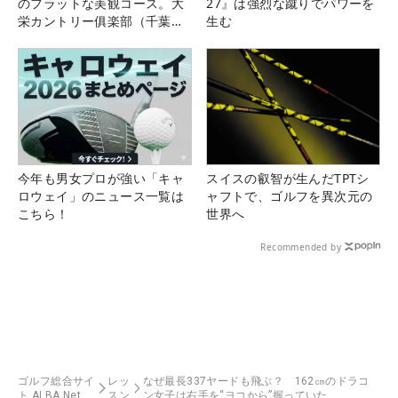
のフラットな美観コース。大
27』は強烈な蹴りでパワーを
栄カントリー俱楽部（千葉
生む
県）
今年も男女プロが強い「キャ
スイスの叡智が生んだTPTシ
ロウェイ」のニュース一覧は
ャフトで、ゴルフを異次元の
こちら！
世界へ
Recommended by
ゴルフ総合サイ
レッ
なぜ最長337ヤードも飛ぶ？ 162㎝のドラコ
ト ALBA Net
スン
ン女子は右手を“ヨコから”握っていた