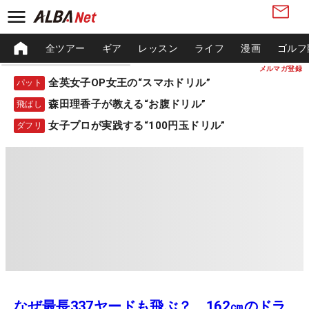
全ツアー
ギア
レッスン
ライフ
漫画
ゴルフ
メルマガ登録
全英女子OP女王の“スマホドリル”
パット
森田理香子が教える“お腹ドリル”
飛ばし
女子プロが実践する“100円玉ドリル”
ダフリ
なぜ最長337ヤードも飛ぶ？ 162㎝のドラ