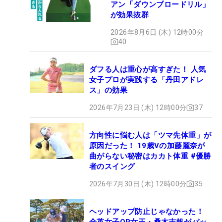
アン「ダウンブロードリル」
が効果抜群
2026年8月6日 (木) 12時00分
40
ダフる人は重心が高すぎた！ 人気
女子プロが実践する「丹田アドレ
ス」の効果
2026年7月23日 (木) 12時00分
37
方向性に悩む人は「ツマ先体重」が
原因だった！ 19歳Vの加藤麗奈が
曲がらない秘密はカカト体重 #優勝
者のスイング
2026年7月30日 (木) 12時00分
35
ヘッドアップ防止じゃなかった！
全英女子OP女王・桑木志帆がパッ