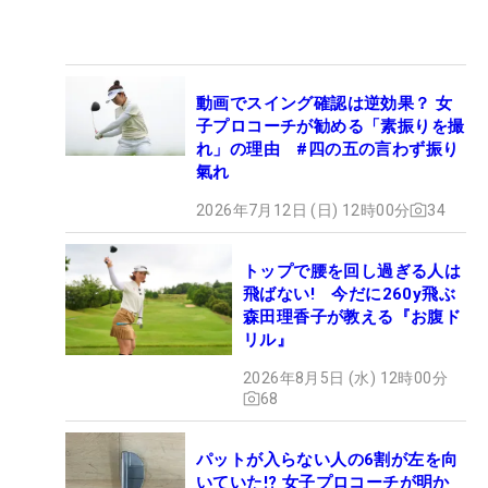
動画でスイング確認は逆効果？ 女
子プロコーチが勧める「素振りを撮
れ」の理由 #四の五の言わず振り
氣れ
2026年7月12日 (日) 12時00分
34
トップで腰を回し過ぎる人は
飛ばない! 今だに260y飛ぶ
森田理香子が教える『お腹ド
リル』
2026年8月5日 (水) 12時00分
68
パットが入らない人の6割が左を向
いていた!? 女子プロコーチが明か