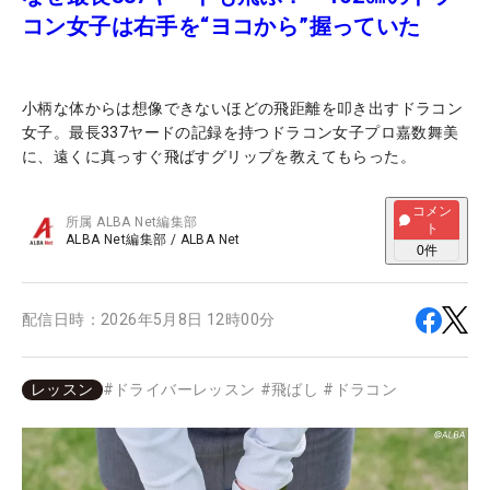
コン女子は右手を“ヨコから”握っていた
小柄な体からは想像できないほどの飛距離を叩き出すドラコン
女子。最長337ヤードの記録を持つドラコン女子プロ嘉数舞美
に、遠くに真っすぐ飛ばすグリップを教えてもらった。
コメン
所属
ALBA Net編集部
ト
ALBA Net編集部
/
ALBA Net
0
件
配信日時：
2026年5月8日 12時00分
レッスン
#
ドライバーレッスン
#
飛ばし
#
ドラコン