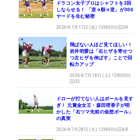
ドラコン女子プロはシャフトを3回
しならせる！ 「逆→順→逆」が300
ヤードを生む秘密
2026年7月17日 (金) 12時00分
38
飛ばない人ほど見てほしい！
岩井明愛は「右ヒザを寄せつ
つ左ヒザを伸ばす」ことで回
転力アップ
2026年7月18日 (土) 12時00分
32
ドローが打てない人はボールを見す
ぎ！ 元賞金女王・森田理香子が明
かした「右ツマ先前の仮想ボール」
の真実
2026年7月28日 (火) 12時00分
68