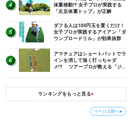
4
体重移動!? 女子プロが実践する
「左足体重トップ」が正解
ダフる人は100円玉を置くだけ！
5
女子プロが実践するアイアン「ダ
ウンブロードリル」が効果抜群
アマチュアはショートパットでラ
6
インを消して強く打っちゃダ
メ!? ツアープロが教える「ジ
ャストタッチ」なら3パットが激
減するワケ
ランキングをもっと見る
ページ上部へ