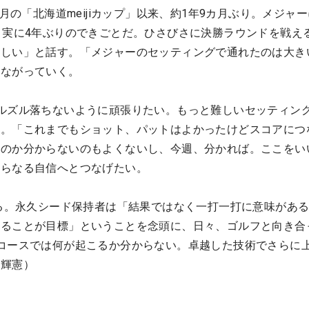
8月の「北海道meijiカップ」以来、約1年9カ月ぶり。メジャ
、実に4年ぶりのできごとだ。ひさびさに決勝ラウンドを戦え
れしい」と話す。「メジャーのセッティングで通れたのは大き
つながっていく。
ルズル落ちないように頑張りたい。もっと難しいセッティン
る。「これまでもショット、パットはよかったけどスコアにつ
なのか分からないのもよくないし、今週、分かれば。ここをい
さらなる自信へとつなげたい。
える。永久シード保持者は「結果ではなく一打一打に意味があ
することが目標」ということを念頭に、日々、ゴルフと向き合
コースでは何が起こるか分からない。卓越した技術でさらに
宮輝憲）