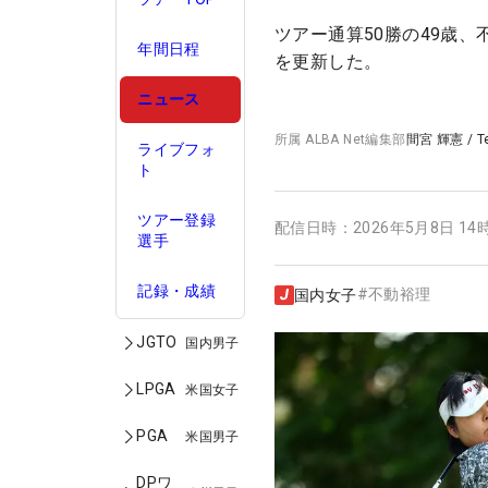
ツアー通算50勝の49歳
年間日程
を更新した。
ニュース
所属
ALBA Net編集部
間宮 輝憲
/
T
ライブフォ
ト
ツアー登録
配信日時：
2026年5月8日 14
選手
記録・成績
#
不動裕理
国内女子
JGTO
国内男子
LPGA
米国女子
PGA
米国男子
DPワ