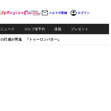
メルマガ登録
ログイン
Sニュース
ゴルフ場予約
連載
プレゼント
しの打感が秀逸 『トゥーロンパター』