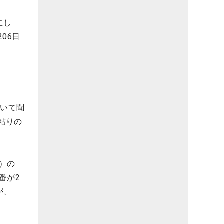
にし
06日
ついて聞
粘りの
）の
番が2
が、