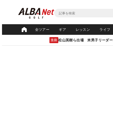
全ツアー
ギア
レッスン
ライフ
松山英樹ら出場 米男子リーダー
注目