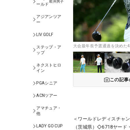
欧州男子
ールド
アジアンツア
ー
LIV GOLF
大会最年長予選通過を決めた4
ステップ・ア
ップ
ネクストヒロ
イン
この記事
PGAシニア
ACNツアー
アマチュア・
他
＜ワールドレディスチャン
LADY GO CUP
（茨城県）◇6718ヤード