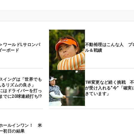
＞ワールドLサロンパ
不動裕理はこんな人 プ
ダーボード
ル＆戦績
スイングは「世界でも
1W変更など続く挑戦 
入るリズムの良さ」
が受け入れる“今”「確実
にはドライバーを打っ
きています」
までに20球連続打ち!?
ホールインワン！ 米
ー初日の結果