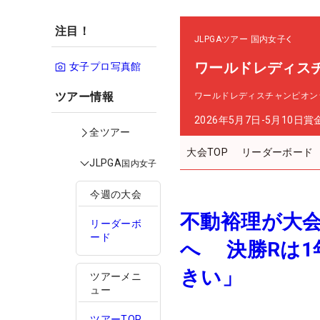
注目！
JLPGAツアー
国内女子
ワールドレディス
女子プロ写真館
ツアー情報
ワールドレディスチャンピオン
2026年5月7日-5月10日
賞
全ツアー
大会TOP
リーダーボード
JLPGA
国内女子
今週の大会
不動裕理が大会
リーダーボ
ード
へ 決勝Rは1
きい」
ツアーメニ
ュー
ツアーTOP