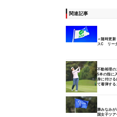
関連記事
＜随時更新
スC リー
不動裕理の
5本の指に
身に付ける
て着弾する
勝みなみが
国女子ツア