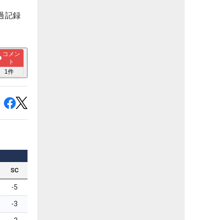
過記録
コメン
ト
1
件
SC
-5
-3