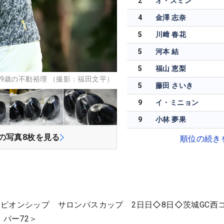
2
オ・スミン
4
金澤 志奈
5
川﨑 春花
5
河本 結
5
福山 恵梨
9歳の不動裕理 （撮影：福田文平）
5
藤田 さいき
9
イ・ミニョン
9
小林 夢果
の写真
8
枚を見る
順位の続き
ピオンシップ サロンパスカップ 2日日◇8日◇茨城GC西
・パー72＞