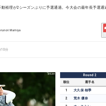
、不動裕理が2シーズンぶりに予選通過。今大会の最年長予選通
erunori Mamiya
時10分
Round
2
順位
選手名
1
大久保 柚季
2
荒木 優奈