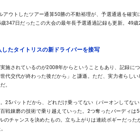
ルアウトしたツアー通算50勝の不動裕理が、予選通過を確実
歳347日だったこの大会の最年長予選通過記録も更新。49歳2
入したタイトリスの新ドライバーを接写
実施されているのが2008年からということもあり、記録に
、世代交代が終わった後だから」と謙遜。ただ、実力者らしい
果だ。
。25パットだから、どれだけ乗ってない（パーオンしてない
百戦錬磨の技術で乗り越えていった。2つ奪ったバーディは5
トルのチャンスを決めたもの。立ち上がりは連続ボギーだった
た。