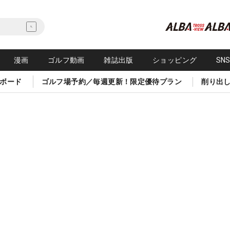
漫画
ゴルフ動画
雑誌出版
ショッピング
SN
ボード
ゴルフ場予約／毎週更新！限定優待プラン
削り出