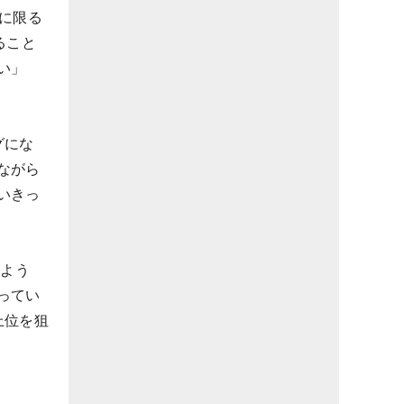
ーに限る
ること
い」
グにな
ながら
いきっ
るよう
ってい
上位を狙