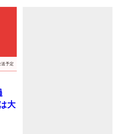
放送予定
過
は大