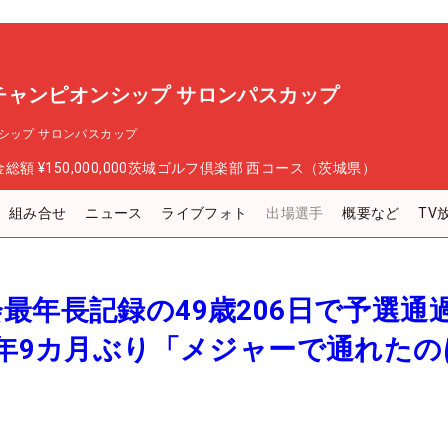
チャンピオンシップ サロンパスカップ
シップ サロンパスカップ
金総額
¥150,000,000
茨城ゴルフ倶楽部 西コース（茨城県）
組み合せ
ニュース
ライブフォト
出場選手
概要など
TV
最年長記録の49歳206日で予選通
年9カ月ぶり「メジャーで通れたの