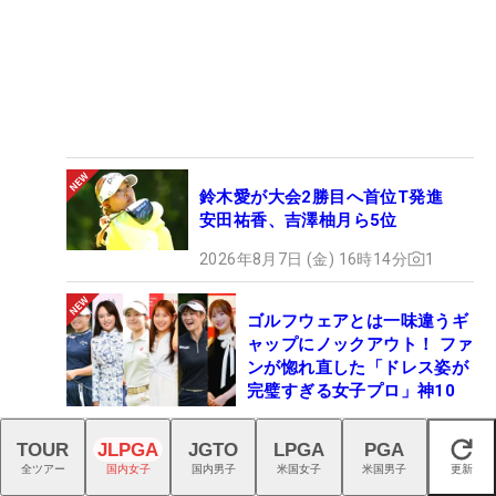
鈴木愛が大会2勝目へ首位T発進
安田祐香、吉澤柚月ら5位
2026年8月7日 (金) 16時14分
1
ゴルフウェアとは一味違うギ
ャップにノックアウト！ ファ
ンが惚れ直した「ドレス姿が
完璧すぎる女子プロ」神10
2026年8月7日 (金) 19時45分
TOUR
JLPGA
JGTO
LPGA
PGA
111
閉じる
全ツアー
国内女子
国内男子
米国女子
米国男子
更新