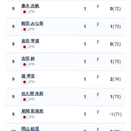
桑木 志帆
F
1
0
9
(72)
JPN
蛭田 みな美
F
1
1
9
(73)
JPN
泉田 琴菜
F
1
0
9
(72)
JPN
吉田 鈴
F
1
1
9
(73)
JPN
堀 琴音
F
1
2
9
(74)
JPN
佐久間 朱莉
F
1
1
9
(73)
JPN
尾関 彩美悠
F
1
-1
9
(71)
JPN
岡山 絵里
F