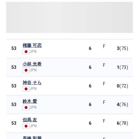
権藤 可恋
F
6
3
53
(75)
JPN
小林 光希
F
6
1
53
(73)
JPN
神谷 そら
F
6
0
53
(72)
JPN
鈴木 愛
F
6
4
53
(76)
JPN
但馬 友
F
6
6
53
(78)
JPN
髙橋 彩華