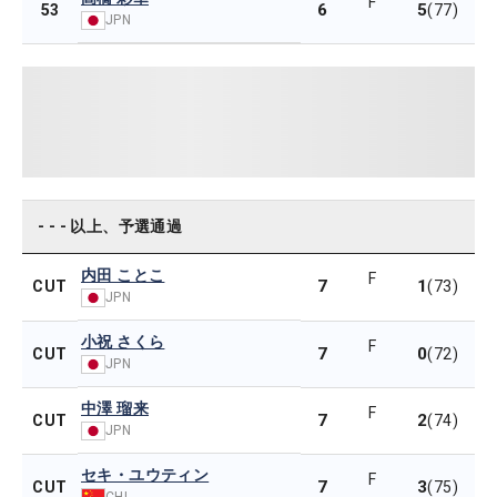
F
6
5
53
(77)
JPN
- - - 以上、予選通過
内田 ことこ
F
7
1
CUT
(73)
JPN
小祝 さくら
F
7
0
CUT
(72)
JPN
中澤 瑠来
F
7
2
CUT
(74)
JPN
セキ・ユウティン
F
7
3
CUT
(75)
CHI