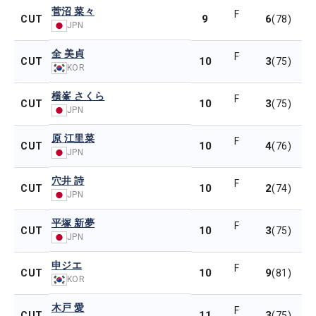
菅沼 菜々
F
9
6
CUT
(78)
JPN
全 美貞
F
10
3
CUT
(75)
KOR
横峯 さくら
F
10
3
CUT
(75)
JPN
原 江里菜
F
10
4
CUT
(76)
JPN
穴井 詩
F
10
2
CUT
(74)
JPN
平塚 新夢
F
10
3
CUT
(75)
JPN
申ジエ
F
10
9
CUT
(81)
KOR
木戸 愛
F
11
3
CUT
(75)