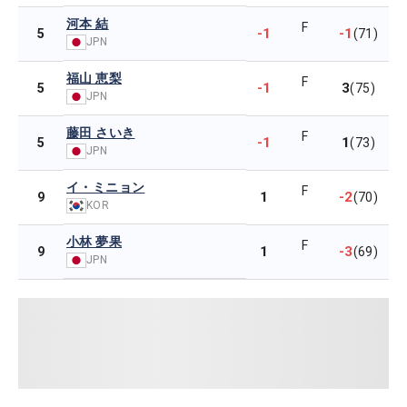
河本 結
F
-1
-1
5
(71)
JPN
福山 恵梨
F
-1
3
5
(75)
JPN
藤田 さいき
F
-1
1
5
(73)
JPN
イ・ミニョン
F
1
-2
9
(70)
KOR
小林 夢果
F
1
-3
9
(69)
JPN