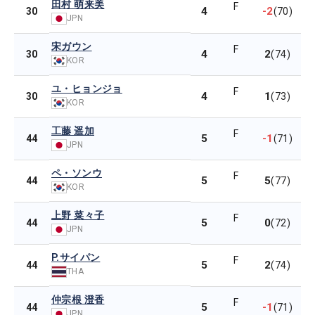
田村 萌来美
F
4
-2
30
(70)
JPN
宋ガウン
F
4
2
30
(74)
KOR
ユ・ヒョンジョ
F
4
1
30
(73)
KOR
工藤 遥加
F
5
-1
44
(71)
JPN
ペ・ソンウ
F
5
5
44
(77)
KOR
上野 菜々子
F
5
0
44
(72)
JPN
P.サイパン
F
5
2
44
(74)
THA
仲宗根 澄香
F
5
-1
44
(71)
JPN