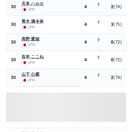
天本 ハルカ
F
4
2
30
(74)
JPN
青木 瀬令奈
F
4
3
30
(75)
JPN
髙野 愛姫
F
4
0
30
(72)
JPN
吉本 ここね
F
4
0
30
(72)
JPN
山下 心暖
F
4
2
30
(74)
JPN