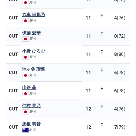
JPN
六車 日那乃
F
11
4
CUT
(76)
JPN
伊藤 愛華
F
11
0
CUT
(72)
JPN
小野 ひろむ
F
11
8
CUT
(80)
JPN
池ヶ谷 瑠菜
F
11
6
CUT
(78)
JPN
山路 晶
F
11
6
CUT
(78)
JPN
仲村 果乃
F
12
4
CUT
(76)
JPN
肥後 莉音
F
12
7
CUT
(79)
AUS