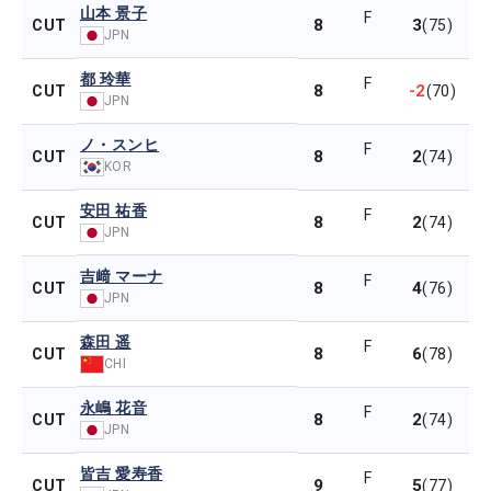
山本 景子
F
8
3
CUT
(75)
JPN
都 玲華
F
8
-2
CUT
(70)
JPN
ノ・スンヒ
F
8
2
CUT
(74)
KOR
安田 祐香
F
8
2
CUT
(74)
JPN
吉﨑 マーナ
F
8
4
CUT
(76)
JPN
森田 遥
F
8
6
CUT
(78)
CHI
永嶋 花音
F
8
2
CUT
(74)
JPN
皆吉 愛寿香
F
9
5
CUT
(77)