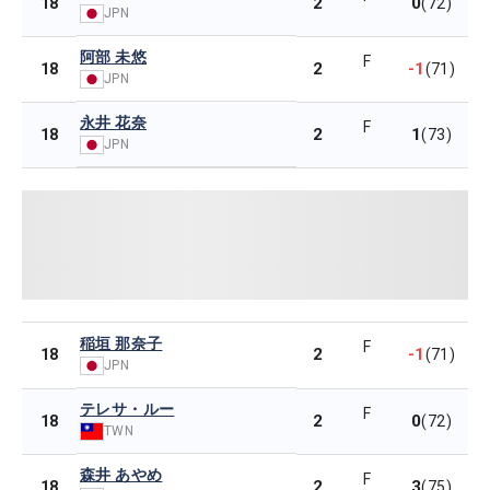
2
0
18
(72)
JPN
阿部 未悠
F
2
-1
18
(71)
JPN
永井 花奈
F
2
1
18
(73)
JPN
稲垣 那奈子
F
2
-1
18
(71)
JPN
テレサ・ルー
F
2
0
18
(72)
TWN
森井 あやめ
F
2
3
18
(75)