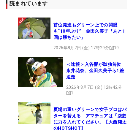
読まれています
首位発進もグリーン上での開眼
も“10年ぶり” 金田久美子「あと1
回は勝ちたい」
2026年8月7日 (金) 17時29分
19
＜速報＞入谷響が単独首位
永井花奈、金田久美子ら1差
追走
2026年8月7日 (金) 12時42分
1
夏場の重いグリーンで女子プロはパ
ターを替える アマチュアは「腹筋
に力を入れてください」【大西翔太
のHOTSHOT】