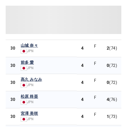
山城 奈々
F
4
2
30
(74)
JPN
前多 愛
F
4
0
30
(72)
JPN
髙久 みなみ
F
4
0
30
(72)
JPN
松原 柊亜
F
4
4
30
(76)
JPN
宮澤 美咲
F
4
1
30
(73)
JPN