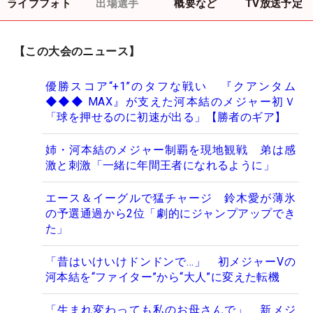
ライブフォト
出場選手
概要など
TV放送予定
【この大会のニュース】
優勝スコア“+1”のタフな戦い 『クアンタム
◆◆◆ MAX』が支えた河本結のメジャー初Ｖ
「球を押せるのに初速が出る」【勝者のギア】
姉・河本結のメジャー制覇を現地観戦 弟は感
激と刺激「一緒に年間王者になれるように」
エース＆イーグルで猛チャージ 鈴木愛が薄氷
の予選通過から2位「劇的にジャンプアップでき
た」
「昔はいけいけドンドンで…」 初メジャーVの
河本結を“ファイター”から“大人”に変えた転機
「生まれ変わっても私のお母さんで」 新メジ