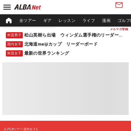
全ツアー
ギア
レッスン
ライフ
漫画
ゴルフ
メルマガ登録
松山英樹ら出場 ウィンダム選手権のリーダーボード
米国男子
北海道meijiカップ リーダーボード
国内女子
最新の世界ランキング
米国女子
JLPGAツアー
国内女子