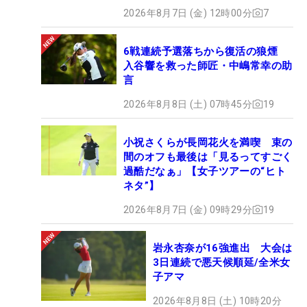
2026年8月7日 (金) 12時00分
7
6戦連続予選落ちから復活の狼煙
入谷響を救った師匠・中嶋常幸の助
言
2026年8月8日 (土) 07時45分
19
小祝さくらが長岡花火を満喫 束の
間のオフも最後は「見るってすごく
過酷だなぁ」【女子ツアーの“ヒト
ネタ”】
2026年8月7日 (金) 09時29分
19
岩永杏奈が16強進出 大会は
3日連続で悪天候順延/全米女
子アマ
2026年8月8日 (土) 10時20分