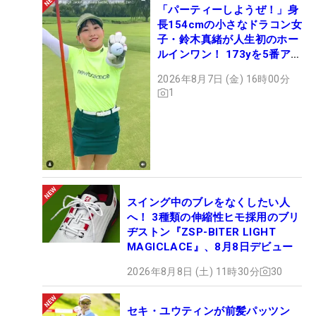
「パーティーしようぜ！」身
長154cmの小さなドラコン女
子・鈴木真緒が人生初のホー
ルインワン！ 173yを5番アイ
アンで会心のショット
2026年8月7日 (金) 16時00分
1
スイング中のブレをなくしたい人
へ！ 3種類の伸縮性ヒモ採用のブリ
ヂストン『ZSP-BITER LIGHT
MAGICLACE』、8月8日デビュー
2026年8月8日 (土) 11時30分
30
セキ・ユウティンが前髪パッツン