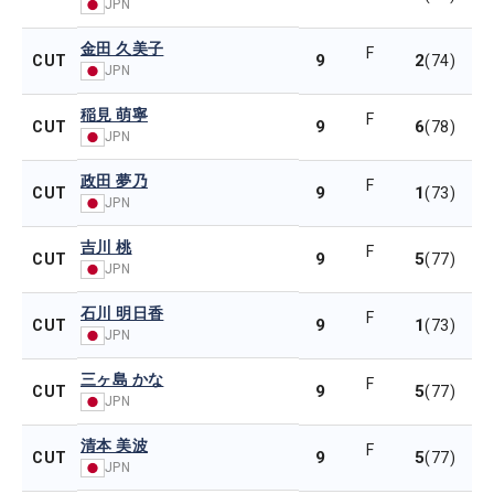
JPN
金田 久美子
F
9
2
CUT
(74)
JPN
稲見 萌寧
F
9
6
CUT
(78)
JPN
政田 夢乃
F
9
1
CUT
(73)
JPN
吉川 桃
F
9
5
CUT
(77)
JPN
石川 明日香
F
9
1
CUT
(73)
JPN
三ヶ島 かな
F
9
5
CUT
(77)
JPN
清本 美波
F
9
5
CUT
(77)
JPN