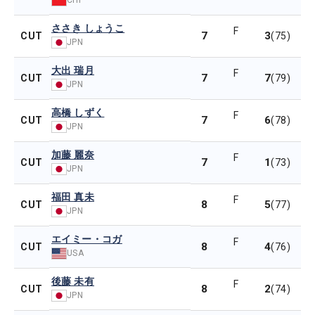
ささき しょうこ
F
7
3
CUT
(75)
JPN
大出 瑞月
F
7
7
CUT
(79)
JPN
高橋 しずく
F
7
6
CUT
(78)
JPN
加藤 麗奈
F
7
1
CUT
(73)
JPN
福田 真未
F
8
5
CUT
(77)
JPN
エイミー・コガ
F
8
4
CUT
(76)
USA
後藤 未有
F
8
2
CUT
(74)
JPN