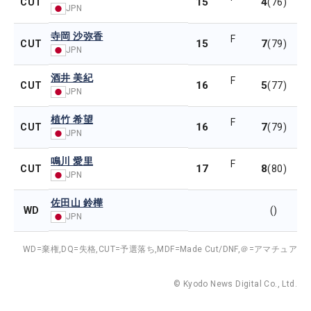
15
4
CUT
(76)
JPN
寺岡 沙弥香
F
15
7
CUT
(79)
JPN
酒井 美紀
F
16
5
CUT
(77)
JPN
植竹 希望
F
16
7
CUT
(79)
JPN
鳴川 愛里
F
17
8
CUT
(80)
JPN
佐田山 鈴樺
WD
()
JPN
WD=棄権,
DQ=失格,
CUT=予選落ち,
MDF=Made Cut/DNF,
＠=アマチュア
© Kyodo News Digital Co., Ltd.