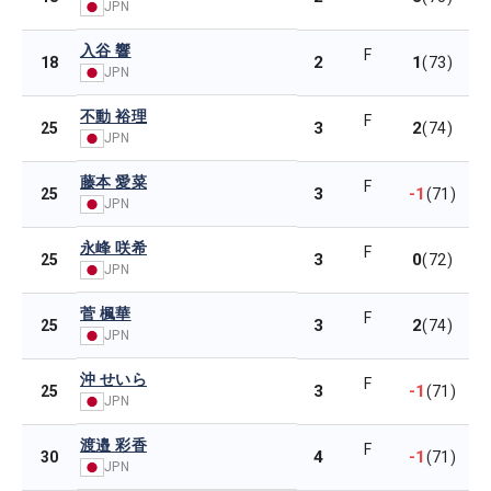
JPN
入谷 響
F
2
1
18
(73)
JPN
不動 裕理
F
3
2
25
(74)
JPN
藤本 愛菜
F
3
-1
25
(71)
JPN
永峰 咲希
F
3
0
25
(72)
JPN
菅 楓華
F
3
2
25
(74)
JPN
沖 せいら
F
3
-1
25
(71)
JPN
渡邉 彩香
F
4
-1
30
(71)
JPN