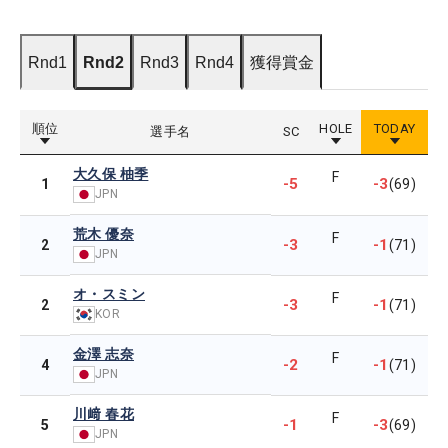
Rnd1
Rnd2
Rnd3
Rnd4
獲得賞金
順位
HOLE
TODAY
選手名
SC
大久保 柚季
F
-5
-3
1
(69)
JPN
荒木 優奈
F
-3
-1
2
(71)
JPN
オ・スミン
F
-3
-1
2
(71)
KOR
金澤 志奈
F
-2
-1
4
(71)
JPN
川﨑 春花
F
-1
-3
5
(69)
JPN