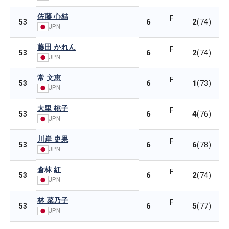
佐藤 心結
F
6
2
53
(74)
JPN
藤田 かれん
F
6
2
53
(74)
JPN
常 文恵
F
6
1
53
(73)
JPN
大里 桃子
F
6
4
53
(76)
JPN
川岸 史果
F
6
6
53
(78)
JPN
倉林 紅
F
6
2
53
(74)
JPN
林 菜乃子
F
6
5
53
(77)
JPN