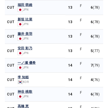
福田 萌維
F
13
6
CUT
(78)
JPN
新垣 比菜
F
13
6
CUT
(78)
JPN
藤井 美羽
F
13
6
CUT
(78)
JPN
安田 彩乃
F
13
5
CUT
(77)
JPN
一ノ瀬 優希
F
14
7
CUT
(79)
JPN
李 知姫
F
14
4
CUT
(76)
KOR
神谷 桃歌
F
14
6
CUT
(78)
JPN
高橋 恵
F