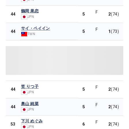
鶴岡 果恋
F
5
2
44
(74)
JPN
サイ・ペイイン
F
5
1
44
(73)
TWN
笠 りつ子
F
5
2
44
(74)
JPN
奥山 純菜
F
5
2
44
(74)
JPN
下川 めぐみ
F
6
2
53
(74)
JPN