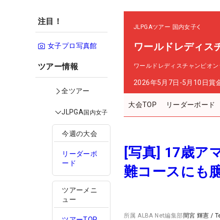
注目！
JLPGAツアー
国内女子
ワールドレディス
女子プロ写真館
ツアー情報
ワールドレディスチャンピオン
2026年5月7日-5月10日
賞
全ツアー
大会TOP
リーダーボード
JLPGA
国内女子
今週の大会
[写真] 17歳
リーダーボ
ード
難コースにも
ツアーメニ
ュー
所属
ALBA Net編集部
間宮 輝憲
/
T
ツアーTOP