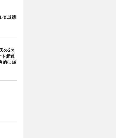
ル＆成績
天の2オ
ード超連
倒的に強