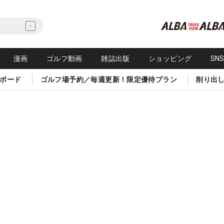
漫画
ゴルフ動画
雑誌出版
ショッピング
SN
ボード
ゴルフ場予約／毎週更新！限定優待プラン
削り出