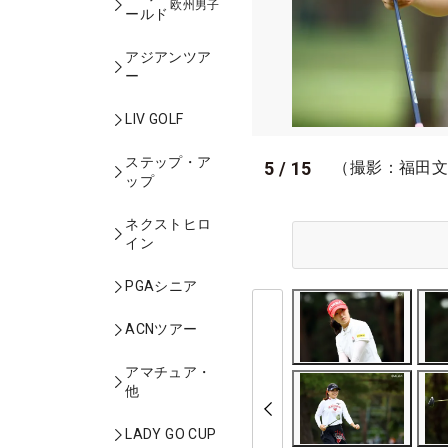
欧州男子
ールド
アジアンツア
ー
LIV GOLF
ステップ・ア
5
/
15
（撮影：福田
ップ
ネクストヒロ
イン
PGAシニア
ACNツアー
アマチュア・
他
LADY GO CUP