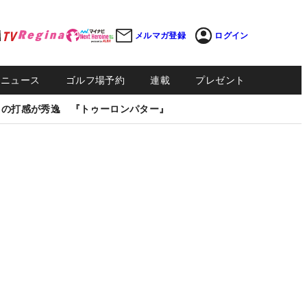
メルマガ登録
ログイン
Sニュース
ゴルフ場予約
連載
プレゼント
しの打感が秀逸 『トゥーロンパター』