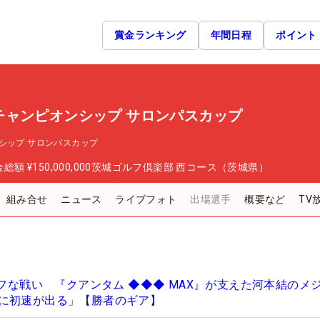
賞金ランキング
年間日程
ポイント
チャンピオンシップ サロンパスカップ
シップ サロンパスカップ
金総額
¥150,000,000
茨城ゴルフ倶楽部 西コース（茨城県）
組み合せ
ニュース
ライブフォト
出場選手
概要など
TV
タフな戦い 『クアンタム ◆◆◆ MAX』が支えた河本結のメ
に初速が出る」【勝者のギア】