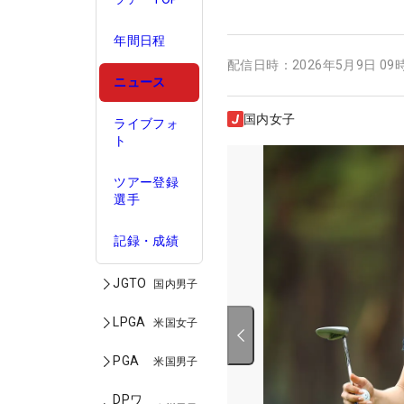
年間日程
配信日時：
2026年5月9日 09
ニュース
国内女子
ライブフォ
ト
ツアー登録
選手
記録・成績
JGTO
国内男子
LPGA
米国女子
PGA
米国男子
DPワ