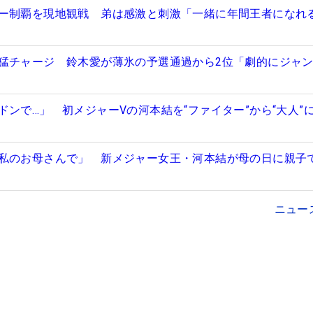
ー制覇を現地観戦 弟は感激と刺激「一緒に年間王者になれ
猛チャージ 鈴木愛が薄氷の予選通過から2位「劇的にジャ
ドンで…」 初メジャーVの河本結を“ファイター”から“大人”
私のお母さんで」 新メジャー女王・河本結が母の日に親子
ニュー