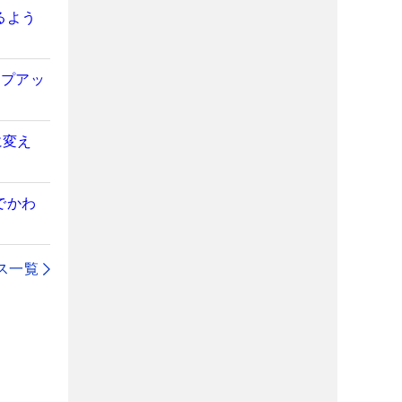
るよう
ンプアッ
に変え
でかわ
ス一覧