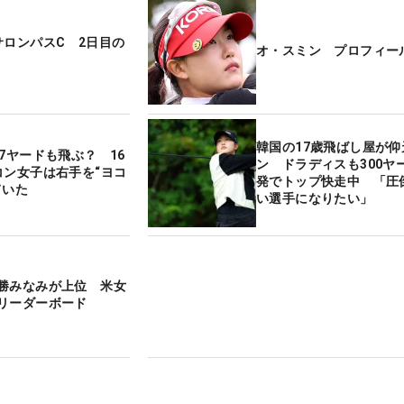
サロンパスC 2日目の
オ・スミン プロフィー
韓国の17歳飛ばし屋が仰
7ヤードも飛ぶ？ 16
ン ドラディスも300ヤ
コン女子は右手を“ヨコ
発でトップ快走中 「圧
ていた
い選手になりたい」
勝みなみが上位 米女
リーダーボード