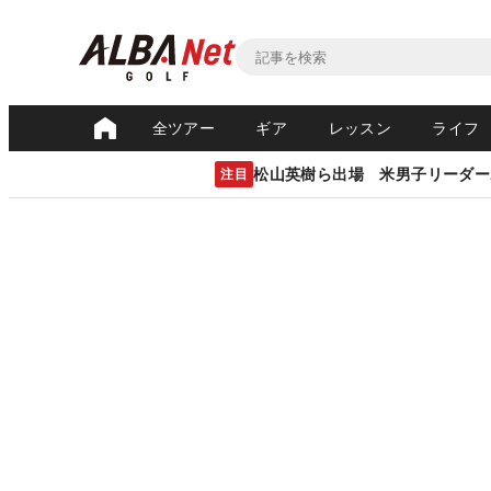
全ツアー
ギア
レッスン
ライフ
松山英樹ら出場 米男子リーダー
注目