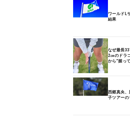
ワールドL
結果
なぜ最長33
2㎝のドラ
から”握っ
西郷真央、
子ツアーの