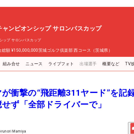
チャンピオンシップ サロンパスカップ
シップ サロンパスカップ
金総額
¥150,000,000
茨城ゴルフ倶楽部 西コース（茨城県）
組み合せ
ニュース
ライブフォト
出場選手
概要など
TV
アマが衝撃の“飛距離311ヤード”を
臆せず「全部ドライバーで」
erunori Mamiya