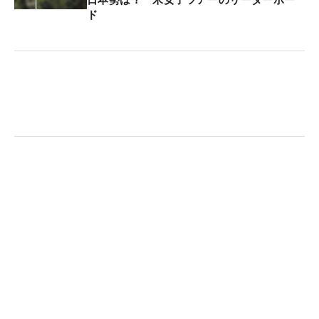
り、日本で本戦チケットも手に入れている。
ド
今年9月16日には18歳になる。「米国ツアーの予選
会（Qシリーズ）を受けたいと思っています。海外
でプロになりたい。タイミングが合えば、日本のプ
ロテストも受けてみたい」。すでに視線は世界に向
けられている。
昨年もこの大会に出場して予選通過を果たすなど、
試合で何度も訪れている日本では「ラーメン、とん
かつ」を食べることも楽しみにしている。“規格
外”のアマチュアが、並みいるプロの脅威になるかも
しれない。（文・間宮輝憲）