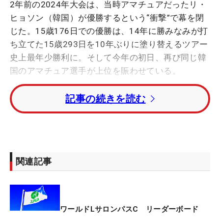
2年前の2024年大会は、当時アマチュアだったリ・
ヒョソン（韓国）が優勝するという“衝撃”で幕を閉
じた。15歳176日での優勝は、14年に勝みなみが打
ち立てた15歳293日を10年ぶりに塗り替えるツアー
史上最年少勝利に。そして今年の初日、再び同じ韓
国のアマチュア選手が上位を賑わせている。
記事の続きを読む
現在、韓国の高校に通う17歳のオ・スミンが、首位
と2打差の2アンダー・2位タイで滑り出した。前年
度の「韓国女子アマチュアゴルフ選手権」優勝の資
格で出場。母国のアマチュアランク1位に立ち、ナ
ショナルチームでも活躍している。「そこまで緊張
関連記事
もしていませんでした。最初（前半11番）でボギー
が来ましたが、欲を出さずにプレーしているうち
に、少しずつ良くなりました」。受け答えも堂々と
している。
ワールドLサロンパスC リーダーボード