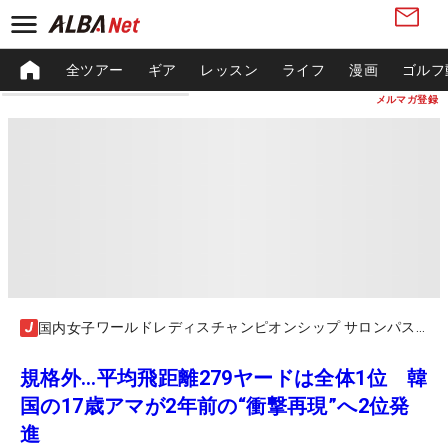
全ツアー
ギア
レッスン
ライフ
漫画
ゴルフ
メルマガ登録
ワールドレディスチャンピオンシップ サロンパスカップ
国内女子
規格外…平均飛距離279ヤードは全体1位 韓
国の17歳アマが2年前の“衝撃再現”へ2位発
進