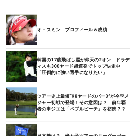
2008年生まれのスミンとヒョソンは同学年の関係で
もある。「ナショナルチームでも一緒にプレーした
し、すごく仲良しです」。それだけに2年前の出来
オ・スミン プロフィール＆成績
事は、鮮明に頭に残っている。「ヒョソンは、この
大会で優勝したんだ、すごいなって思っています。
自分でプレーして、そう思いました」。そんな仲間
の後を追うチャンスが到来している。
韓国の17歳飛ばし屋が仰天の2オン ドラデ
ィスも300ヤード超連発でトップ快走中
「圧倒的に強い選手になりたい」
スラリと伸びた高身長から繰り出されるドライバー
ショットは、平均273ヤードを誇る。今大会初日の
計測ホール（11、17番）でも平均279ヤードを記
ツアー史上最短“98ヤードのパー3”が今季メ
録。2位の鶴岡果恋（268ヤード）を11ヤードも上
ジャー初戦で登場！その意図は？ 前年覇
回り、全体1位になった。4月20日には千葉県で行わ
者の申ジエは「ペブルビーチ」を彷彿？？
れた「全米女子オープン最終予選」にも参加。「日
本でプレーした経験もありますし、韓国での予選会
がなくなったので」という理由で受けて4位にな
日本勢は？ 米女子ツアーのリーダーボー