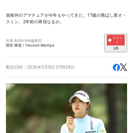
規格外のアマチュアが今年もやってきた。17歳の飛ばし屋オ・
スミン、2年前の再現なるか。
コメン
所属
ALBA Net編集部
ト
間宮 輝憲
/
Terunori Mamiya
1
件
配信日時：
2026年5月8日 07時28分