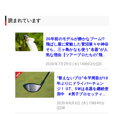
読まれています
20年前のモデルが静かなブーム!?
飛ばし屋に変貌した菅沼菜々や神谷
そら、三ヶ島かなも使う“名器”が人
気な理由【ツアープロたちの“飛ば
しギア”】
2026年7月29日 (水) 14時02分
5
“替えないプロ”今平周吾が10
年ぶりにドライバーチェン
ジ！ UT、5Wは名器を継続使
用中 #男子プロセッティン
グ
2026年8月6日 (木) 15時49分
38