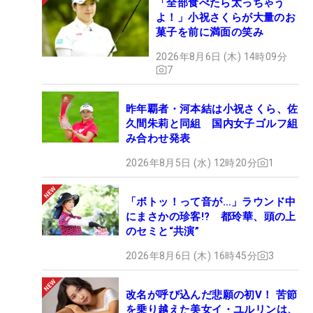
「全部食べたら太っちゃう
よ！」小祝さくらが大量のお
菓子を前に満面の笑み
2026年8月6日 (木) 14時09分
7
昨年覇者・河本結は小祝さくら、佐
久間朱莉と同組 国内女子ゴルフ組
み合わせ発表
2026年8月5日 (水) 12時20分
1
「ボトッ！って音が…」ラウンド中
にまさかの珍客!? 都玲華、頭の上
のセミと“共演”
2026年8月6日 (木) 16時45分
3
改名が呼び込んだ悲願の初V！ 苦節
を乗り越えた美女イ・ユルリンは、