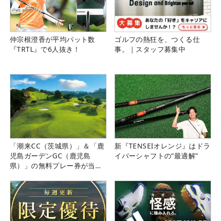
仲宗根澄香が平均パット数
ゴルフの熱狂を、つくる仕
『TRTL』で6人抜き！
事。｜スタッフ募集中
「潮来CC（茨城県）」＆「鹿
新『TENSEIオレンジ』はドラ
児島ガーデンGC（鹿児島
イバーシャフトの“最適解”
県）」の無料プレー券が当た
る！！