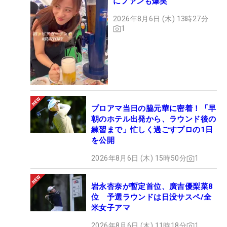
にファンも爆笑
2026年8月6日 (木) 13時27分
1
プロアマ当日の脇元華に密着！「早
朝のホテル出発から、ラウンド後の
練習まで」忙しく過ごすプロの1日
を公開
2026年8月6日 (木) 15時50分
1
岩永杏奈が暫定首位、廣吉優梨菜8
位 予選ラウンドは日没サスペ/全
米女子アマ
2026年8月6日 (木) 11時18分
1