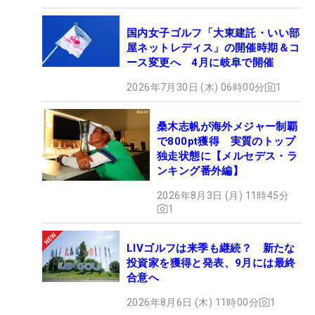
国内女子ゴルフ「大東建託・いい部
屋ネットレディス」の開催時期＆コ
ース変更へ 4月に岐阜で開催
2026年7月30日 (木) 06時00分
1
桑木志帆が海外メジャー制覇
で800pt獲得 実質のトップ
独走状態に【メルセデス・ラ
ンキング番外編】
2026年8月3日 (月) 11時45分
1
LIVゴルフは来季も継続？ 新たな
投資家を獲得と発表、9月には最終
合意へ
2026年8月6日 (木) 11時00分
1