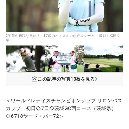
2年前の再現なるか？ 17歳のオ・スミンが好スタート （撮影：福田文
平）
この記事の写真
10
枚を見る
＜ワールドレディスチャンピオンシップ サロンパス
カップ 初日◇7日◇茨城GC西コース（茨城県）
◇6718ヤード・パー72＞