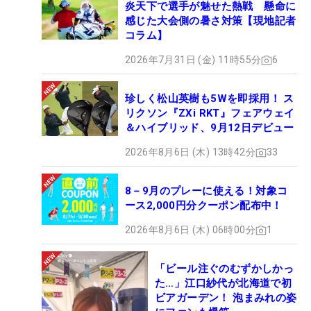
炎天下で選手が魅せた熱戦 懸命に
感じた大会側の暑さ対策【現地記者
コラム】
2026年7月31日 (金) 11時55分
6
珍しく松山英樹も5Wを即採用！ ス
リクソン『ZXi RKT』フェアウェイ
＆ハイブリッド、9月12日デビュー
2026年8月6日 (木) 13時42分
33
8－9月のプレーに使える！対象コ
ース2,000円分クーポン配布中！
2026年8月6日 (木) 06時00分
1
「ビール注ぐのむずかしかっ
た…」江口紗代が北海道で初
ビアガーデン！ 泡まみれの姿