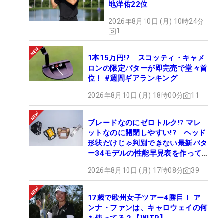
地洋佑22位
2026年8月10日 (月) 10時24分
1
1本15万円!? スコッティ・キャメ
ロンの限定パターが即完売で堂々首
位！ #週間ギアランキング
2026年8月10日 (月) 18時00分
11
ブレードなのにゼロトルク!? マレ
ットなのに開閉しやすい!? ヘッド
形状だけじゃ判別できない最新パタ
ー34モデルの性能早見表を作って
みた #ギアカタログ2026
2026年8月10日 (月) 17時08分
39
17歳で欧州女子ツアー4勝目！ ア
ンナ・ファンは、キャロウェイの何