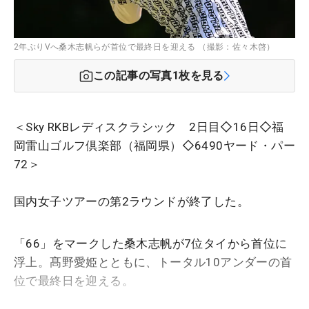
2年ぶりVへ桑木志帆らが首位で最終日を迎える （撮影：佐々木啓）
この記事の写真
1
枚を見る
＜Sky RKBレディスクラシック 2日目◇16日◇福
岡雷山ゴルフ倶楽部（福岡県）◇6490ヤード・パー
72＞
国内女子ツアーの第2ラウンドが終了した。
「66」をマークした桑木志帆が7位タイから首位に
浮上。髙野愛姫とともに、トータル10アンダーの首
位で最終日を迎える。