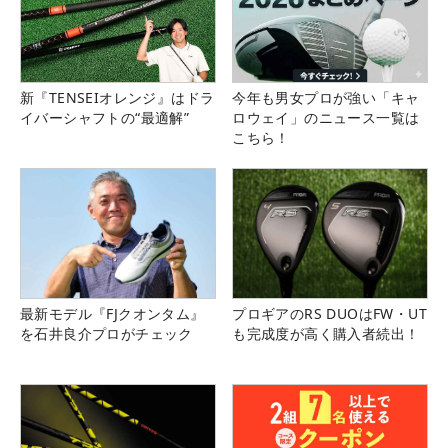
新『TENSEIオレンジ』はドラ
今年も男女プロが強い「キャ
イバーシャフトの“最適解”
ロウェイ」のニュース一覧は
こちら！
最新モデル『FJクオンタム』
プロギアのRS DUOはFW・UT
を石井良介プロがチェック
も完成度が高く購入者続出！