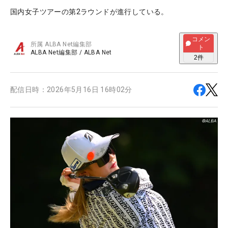
国内女子ツアーの第2ラウンドが進行している。
コメン
所属
ALBA Net編集部
ト
ALBA Net編集部
/
ALBA Net
2
件
配信日時：
2026年5月16日 16時02分