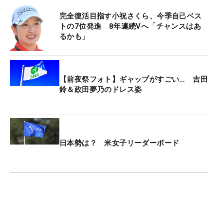
タル3アンダーの29位タイには、昨年覇者の神谷そ
完全復活目指す小祝さくら、今季自己ベス
ら、小祝さくら、都玲華らが並んだ。
トの7位発進 8年連続Vへ「チャンスはあ
るかも」
メルセデス・ランキング1位の佐久間朱莉と同2位の
髙橋彩華は、ともにトータル2アンダーの44位タイ
で3日目を終えた。
【前夜祭フォト】ギャップがすごい… 吉田
鈴＆政田夢乃のドレス姿
今大会の賞金総額は1億2000万円。優勝者には2160
万円が贈られる。
日本勢は？ 米女子リーダーボード