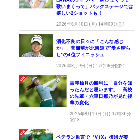
LANAのライブへ 「叫びまくって
歌いまくって」バックステージでは
嬉しい2ショットも！
2026年8月10日 (月) 14時09分
1
消化不良の日々に「こんな感じ
か」 菅楓華が北海道で“憂さ晴ら
し”の4位フィニッシュ
2026年8月9日 (日) 17時06分
21
吉澤柚月の勝利に「自分を知
ったんだと思います」 高校
の先輩・六車日那乃が見た後
輩の変化
2026年8月10日 (月) 07時30分
18
ベテラン助言で『V1X』復帰が奏