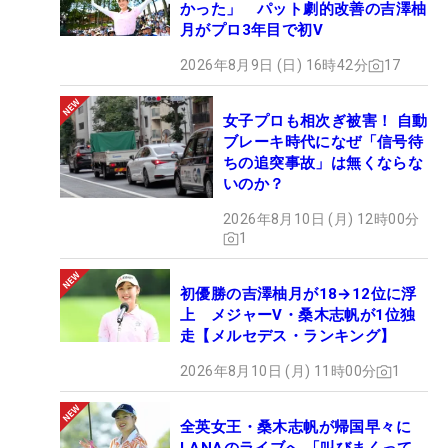
かった」 パット劇的改善の吉澤柚
月がプロ3年目で初V
2026年8月9日 (日) 16時42分
17
女子プロも相次ぎ被害！ 自動
ブレーキ時代になぜ「信号待
ちの追突事故」は無くならな
いのか？
2026年8月10日 (月) 12時00分
1
初優勝の吉澤柚月が18→12位に浮
上 メジャーV・桑木志帆が1位独
走【メルセデス・ランキング】
2026年8月10日 (月) 11時00分
1
全英女王・桑木志帆が帰国早々に