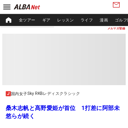
全ツアー
ギア
レッスン
ライフ
漫画
ゴルフ
メルマガ登録
Sky RKBレディスクラシック
国内女子
桑木志帆と髙野愛姫が首位 1打差に阿部未
悠らが続く