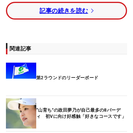
桑木は2024年「JLPGAツアー選手権リコーカッ
記事の続きを読む
プ」以来となる、2年ぶりのツアー通算4勝目がかか
る。髙野は昨年6月「ヨネックスレディス」以来の
通算2勝目を狙う。
1打差のトータル9アンダーには、今季1勝のウー・
関連記事
チャイェン（台湾）、阿部未悠、昨年のプロテスト
をトップ通過したジ・ユアイ（中国）が続いた。チ
ャイェンは通算3勝目、阿部は通算2勝目がかかる。
第2ラウンドのリーダーボード
トータル8アンダーの6位には政田夢乃。トータル7
アンダーの7位タイには、42歳の下川めぐみと38歳
のテレサ・ルー（台湾）が並んだ。
“山育ち”の政田夢乃が自己最多の8バーデ
トータル6アンダーの9位タイには、川﨑春花、先週
ィ 初Vに向け好感触「好きなコースです」
メジャー初制覇を果たした河本結、吉田鈴らがつけ
た。菅楓華はトータル4アンダーの22位タイ。トー