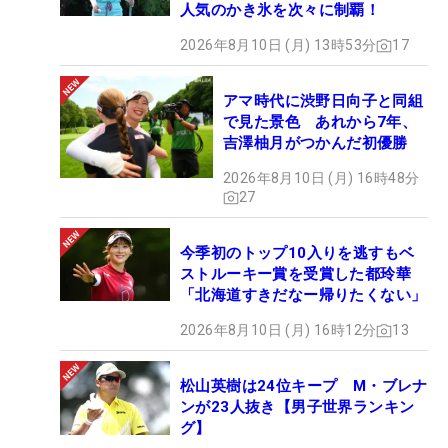
人気のかき氷を次々に制覇！
2026年8月10日 (月) 13時53分
17
アマ時代に渋野日向子と同組
で見た景色 あれから7年、
吉澤柚月がつかんだ初優勝
2026年8月10日 (月) 16時48分
27
今季初のトップ10入りを逃すもベ
ストルーキー賞を受賞した都玲華
「北海道すきだなー帰りたくない」
2026年8月10日 (月) 16時12分
13
松山英樹は24位キープ M・ブレナ
ンが23人抜き【男子世界ランキン
グ】