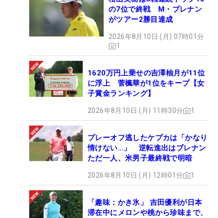
の7位で終戦 M・ブレナン
がツアー2勝目達成
2026年8月10日 (月) 07時01分
1
1620万円上乗せの吉澤柚月が11位
に浮上 菅楓華が1位をキープ【女
子賞金ランキング】
2026年8月10日 (月) 11時30分
1
プレーオフ逃したケプカは「かなり
情けない…」 逆転進出はブレナン
ただ一人、米男子最終戦で明暗
2026年8月10日 (月) 12時01分
1
「趣味：かき氷」 吉田優利が日本
滞在中にメロンや桃から珍味まで、