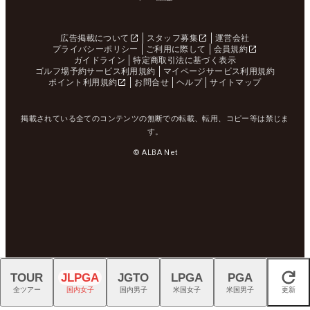
広告掲載について
スタッフ募集
運営会社
プライバシーポリシー
ご利用に際して
会員規約
ガイドライン
特定商取引法に基づく表示
ゴルフ場予約サービス利用規約
マイページサービス利用規約
ポイント利用規約
お問合せ
ヘルプ
サイトマップ
掲載されている全てのコンテンツの無断での転載、転用、コピー等は禁じま
す。
© ALBA Net
TOUR
JLPGA
JGTO
LPGA
PGA
閉じる
全ツアー
国内女子
国内男子
米国女子
米国男子
更新