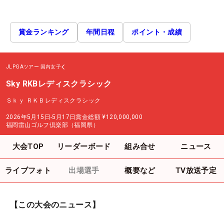
賞金ランキング
年間日程
ポイント・成績
JLPGAツアー
国内女子
Sky RKBレディスクラシック
Ｓｋｙ ＲＫＢレディスクラシック
2026年5月15日-5月17日
賞金総額
¥120,000,000
福岡雷山ゴルフ倶楽部（福岡県）
大会TOP
リーダーボード
組み合せ
ニュース
ライブフォト
出場選手
概要など
TV放送予定
【この大会のニュース】