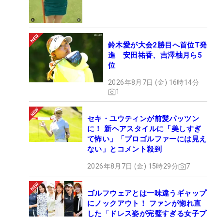
鈴木愛が大会2勝目へ首位T発
進 安田祐香、吉澤柚月ら5
位
2026年8月7日 (金) 16時14分
1
セキ・ユウティンが前髪パッツン
に！ 新ヘアスタイルに「美しすぎ
て怖い」「プロゴルファーには見え
ない」とコメント殺到
2026年8月7日 (金) 15時29分
7
ゴルフウェアとは一味違うギャップ
にノックアウト！ ファンが惚れ直
した「ドレス姿が完璧すぎる女子プ