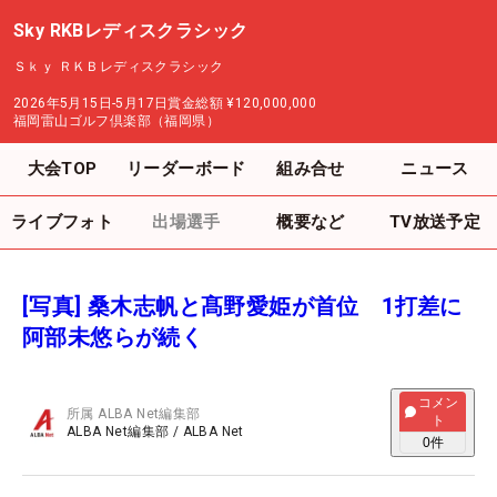
Sky RKBレディスクラシック
Ｓｋｙ ＲＫＢレディスクラシック
2026年5月15日-5月17日
賞金総額
¥120,000,000
福岡雷山ゴルフ倶楽部（福岡県）
大会TOP
リーダーボード
組み合せ
ニュース
ライブフォト
出場選手
概要など
TV放送予定
[写真] 桑木志帆と髙野愛姫が首位 1打差に
阿部未悠らが続く
コメン
所属
ALBA Net編集部
ト
ALBA Net編集部
/
ALBA Net
0
件