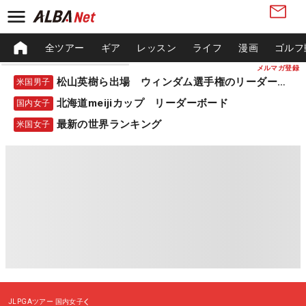
全ツアー
ギア
レッスン
ライフ
漫画
ゴルフ
メルマガ登録
松山英樹ら出場 ウィンダム選手権のリーダーボード
米国男子
北海道meijiカップ リーダーボード
国内女子
最新の世界ランキング
米国女子
JLPGAツアー
国内女子