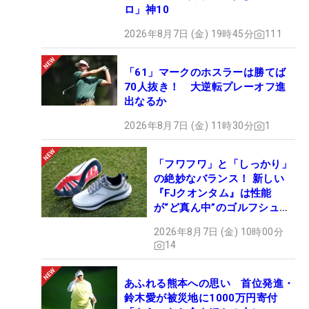
ロ」神10
2026年8月7日 (金) 19時45分
111
「61」マークのホスラーは勝てば
70人抜き！ 大逆転プレーオフ進
出なるか
2026年8月7日 (金) 11時30分
1
「フワフワ」と「しっかり」
の絶妙なバランス！ 新しい
『FJクオンタム』は性能
が“ど真ん中”のゴルフシュー
ズだった
2026年8月7日 (金) 10時00分
14
あふれる熊本への思い 首位発進・
鈴木愛が被災地に1000万円寄付