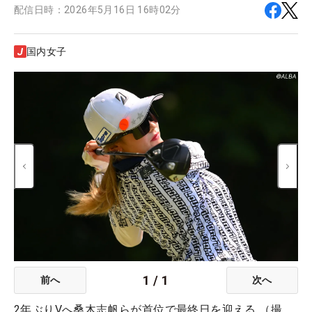
配信日時：
2026年5月16日 16時02分
国内女子
1
/
1
前へ
次へ
2年ぶりVへ桑木志帆らが首位で最終日を迎える （撮