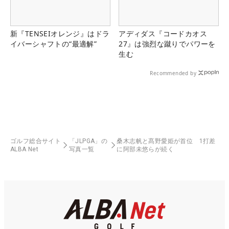
新『TENSEIオレンジ』はドラ
アディダス『コードカオス
イバーシャフトの“最適解”
27』は強烈な蹴りでパワーを
生む
Recommended by
ゴルフ総合サイト
「JLPGA」の
桑木志帆と髙野愛姫が首位 1打差
ALBA Net
写真一覧
に阿部未悠らが続く