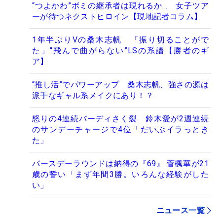
“つよかわ”ボミの継承者は現れるか… 女子ツア
ーが待つネクストヒロイン【現地記者コラム】
1年半ぶりVの桑木志帆 「振り切ることがで
た」“飛んで曲がらない”LSの系譜【勝者のギ
ア】
“推し活”でパワーアップ 桑木志帆、強さの源は
派手なギャル系メイクにあり！？
怒りの4連続バーディさく裂 鈴木愛が2週連続
のサンデーチャージで4位「だいぶイラっとき
た」
バースデーラウンドは納得の『69』 菅楓華が21
歳の誓い「まず年間3勝。いろんな経験がした
い」
ニュース一覧