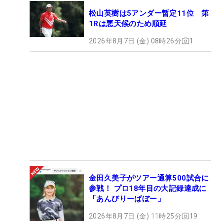
松山英樹は5アンダー暫定11位 第
1Rは悪天候のため順延
2026年8月7日 (金) 08時26分
1
金田久美子がツアー通算500試合に
参戦！ プロ18年目の大記録達成に
「あんびりーばぼー」
2026年8月7日 (金) 11時25分
19