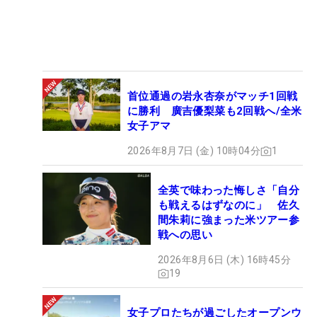
首位通過の岩永杏奈がマッチ1回戦
に勝利 廣吉優梨菜も2回戦へ/全米
女子アマ
2026年8月7日 (金) 10時04分
1
全英で味わった悔しさ「自分
も戦えるはずなのに」 佐久
間朱莉に強まった米ツアー参
戦への思い
2026年8月6日 (木) 16時45分
19
女子プロたちが過ごしたオープンウ