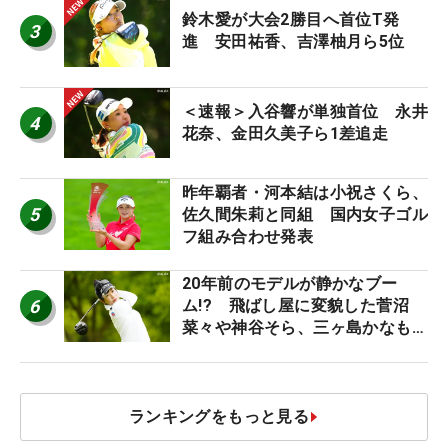
鈴木愛が大会2勝目へ首位T発
3
進 安田祐香、吉澤柚月ら5位
＜速報＞入谷響が単独首位 永井
4
花奈、金田久美子ら1差追走
昨年覇者・河本結は小祝さくら、
5
佐久間朱莉と同組 国内女子ゴル
フ組み合わせ発表
20年前のモデルが静かなブー
6
ム!? 飛ばし屋に変貌した菅沼
菜々や神谷そら、三ヶ島かなも使
う“名器”が人気な理由【ツアープ
ロたちの“飛ばしギア”】
ランキングをもっと見る