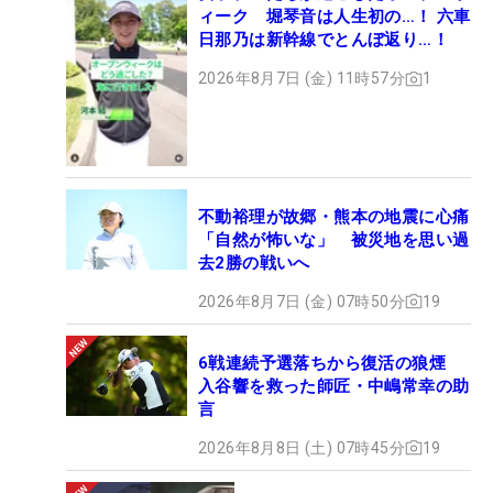
ィーク 堀琴音は人生初の…！ 六車
日那乃は新幹線でとんぼ返り…！
2026年8月7日 (金) 11時57分
1
不動裕理が故郷・熊本の地震に心痛
「自然が怖いな」 被災地を思い過
去2勝の戦いへ
2026年8月7日 (金) 07時50分
19
6戦連続予選落ちから復活の狼煙
入谷響を救った師匠・中嶋常幸の助
言
2026年8月8日 (土) 07時45分
19