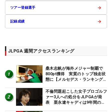
→
ツアー登録選手
→
記録成績
JLPGA 週間アクセスランキング
桑木志帆が海外メジャー制覇で
1
800pt獲得 実質のトップ独走状
態に【メルセデス・ランキング番
外編】
不倫問題起こした女子プロゴルフ
2
ァー3人への処分をJLPGAが発
表 栗永遼キャディは9年間の立
ち入り禁止