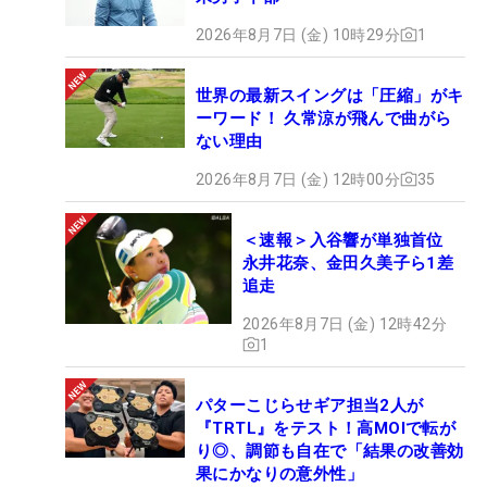
2026年8月7日 (金) 10時29分
1
世界の最新スイングは「圧縮」がキ
ーワード！ 久常涼が飛んで曲がら
ない理由
2026年8月7日 (金) 12時00分
35
＜速報＞入谷響が単独首位
永井花奈、金田久美子ら1差
追走
2026年8月7日 (金) 12時42分
1
パターこじらせギア担当2人が
『TRTL』をテスト！高MOIで転が
り◎、調節も自在で「結果の改善効
果にかなりの意外性」