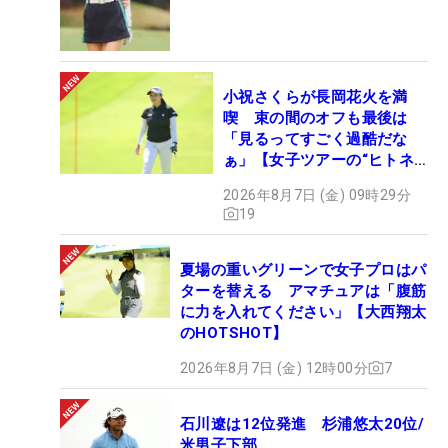
小祝さくらが長岡花火を満
喫 束の間のオフも最後は
「見るってすごく過酷だな
ぁ」【女子ツアーの“ヒトネ
タ”】
2026年8月7日 (金) 09時29分
19
夏場の重いグリーンで女子プロはパ
ターを替える アマチュアは「腹筋
に力を入れてください」【大西翔太
のHOTSHOT】
2026年8月7日 (金) 12時00分
7
石川遼は12位発進 杉浦悠太20位/
米男子下部