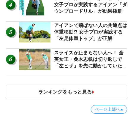
4
女子プロが実践するアイアン「ダ
ウンブロードリル」が効果抜群
アイアンで飛ばない人の共通点は
5
体重移動!? 女子プロが実践する
「左足体重トップ」が正解
スライスが止まらない人へ！ 全
6
英女王・桑木志帆は切り返しで
「左ヒザ」を先に動かしていた
#優勝者のスイング
ランキングをもっと見る
ページ上部へ