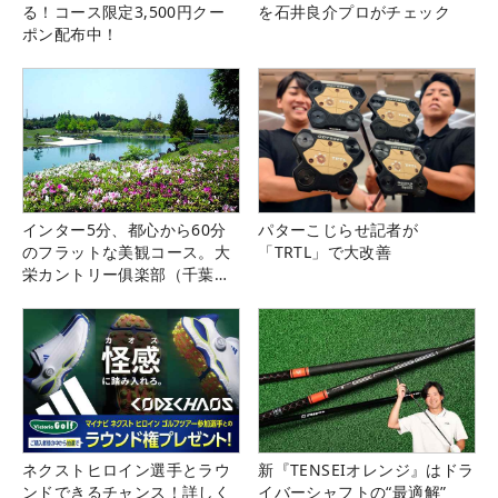
る！コース限定3,500円クー
を石井良介プロがチェック
ポン配布中！
インター5分、都心から60分
パターこじらせ記者が
のフラットな美観コース。大
「TRTL」で大改善
栄カントリー俱楽部（千葉
県）
ネクストヒロイン選手とラウ
新『TENSEIオレンジ』はドラ
ンドできるチャンス！詳しく
イバーシャフトの“最適解”