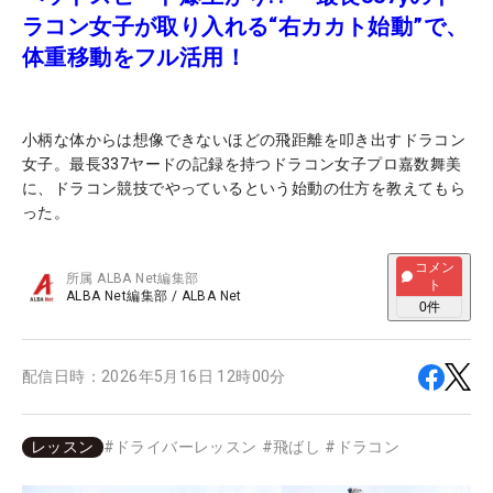
ラコン女子が取り入れる“右カカト始動”で、
体重移動をフル活用！
小柄な体からは想像できないほどの飛距離を叩き出すドラコン
女子。最長337ヤードの記録を持つドラコン女子プロ嘉数舞美
に、ドラコン競技でやっているという始動の仕方を教えてもら
った。
コメン
所属
ALBA Net編集部
ト
ALBA Net編集部
/
ALBA Net
0
件
配信日時：
2026年5月16日 12時00分
レッスン
#
ドライバーレッスン
#
飛ばし
#
ドラコン