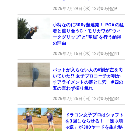
2026年7月29日 (水) 12時00分
9
小柄なのに300y超連発！ PGAの猛
者と渡り合うC・モリカワが“ウィ
ークグリップ”と”掌屈”を行う納得
の理由
2026年7月16日 (木) 12時00分
41
パットが入らない人の6割が左を向
いていた!? 女子プロコーチが明か
すアライメントの落とし穴 #四の
五の言わず振り氣れ
2026年7月26日 (日) 12時00分
34
ドラコン女子プロはシャフト
を3回しならせる！ 「逆→順
→逆」が300ヤードを生む秘