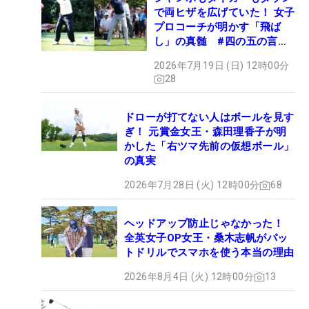
で両ヒザを広げていた！ 女子
プロコーチが明かす「飛ば
し」の真髄 #四の五の言わ
ず振り氣れ
2026年7月19日 (日) 12時00分
28
ドローが打てない人はボールを見す
ぎ！ 元賞金女王・森田理香子が明
かした「右ツマ先前の仮想ボール」
の真実
2026年7月28日 (火) 12時00分
68
ヘッドアップ防止じゃなかった！
全英女子OP女王・桑木志帆がパッ
トドリルでスマホを使う本当の理由
2026年8月4日 (火) 12時00分
13