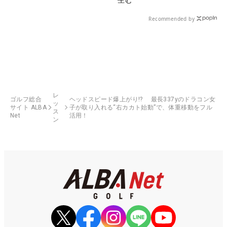
Recommended by
レ
ゴルフ総合
ヘッドスピード爆上がり!? 最長337yのドラコン女
ッ
サイト ALBA
子が取り入れる“右カカト始動”で、体重移動をフル
ス
Net
活用！
ン