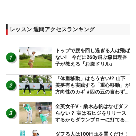
レッスン 週間アクセスランキング
トップで腰を回し過ぎる人は飛ば
1
ない! 今だに260y飛ぶ森田理香
子が教える『お腹ドリル』
「体重移動」はもう古い!? 山下
2
美夢有も実践する「重心移動」が
方向性のカギ #四の五の言わず振
り氣れ
全英女子V・桑木志帆はなぜダフ
3
らない？ 実は右ヒジをリリース
するからダウンブローに打てる #
優勝者のスイング
ダフる人は100円玉を置くだけ！