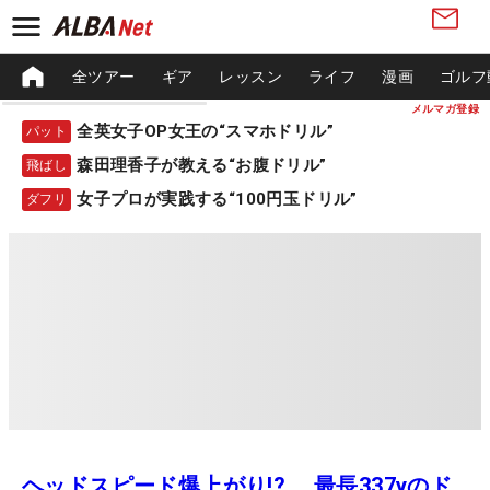
全ツアー
ギア
レッスン
ライフ
漫画
ゴルフ
メルマガ登録
全英女子OP女王の“スマホドリル”
パット
森田理香子が教える“お腹ドリル”
飛ばし
女子プロが実践する“100円玉ドリル”
ダフリ
ヘッドスピード爆上がり!? 最長337yのド