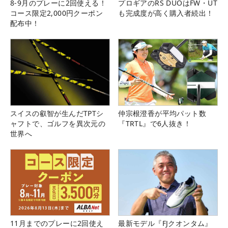
8-9月のプレーに2回使える！
プロギアのRS DUOはFW・UT
コース限定2,000円クーポン
も完成度が高く購入者続出！
配布中！
スイスの叡智が生んだTPTシ
仲宗根澄香が平均パット数
ャフトで、ゴルフを異次元の
『TRTL』で6人抜き！
世界へ
11月までのプレーに2回使え
最新モデル『FJクオンタム』