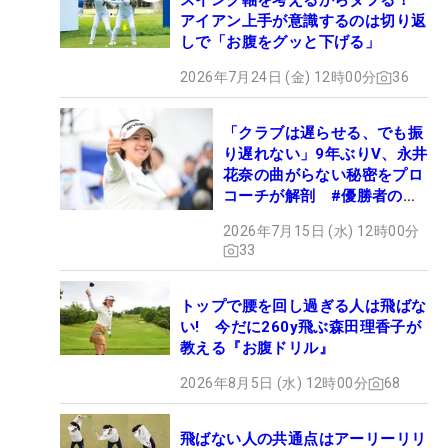
スイング軸を考えるからダフる！
アイアン上手が意識するのは切り返
しで「お腹をグッと下げる」
2026年7月24日 (金) 12時00分
36
「クラブは遅らせる、でも振
り遅れない」9年ぶりV、永井
花奈の曲がらない秘密をプロ
コーチが解剖 #優勝者のス
イング
2026年7月15日 (水) 12時00分
33
トップで腰を回し過ぎる人は飛ばな
い! 今だに260y飛ぶ森田理香子が
教える『お腹ドリル』
2026年8月5日 (水) 12時00分
68
飛ばない人の共通点はアーリーリリ