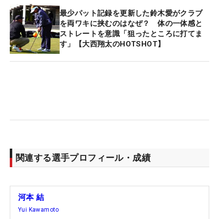
イスになってしまいますが、インパクト時の胸の開
最少パット記録を更新した鈴木愛がクラブ
きを抑えることでつかまったフェードが打てます。
を両ワキに挟むのはなぜ？ 体の一体感と
それを体現した練習方法です」
ストレートを意識「狙ったところに打てま
す」【大西翔太のHOTSHOT】
メジャー初制覇を遂げた際に河本は、スイングにつ
いて「体にすごく意識を向けています。自分の軸、
体の中心をとらえることを意識してやっています」
と話した。ボールを挟むこともその一環だ。
「アマチュアの方もボールを挟んでアプローチぐら
いの小さい振り幅で試すと下半身の粘り、軸の感覚
がつかめると思う」と大西コーチ。軸がブレる人、
関連する選手プロフィール・成績
スライスに悩む人は試してみるのも良さそうだ。
■解説・大西翔太（おおにし・しょうた）/1992年6
河本 結
月20日生まれ。名門・水城高校ゴルフ部出身。
Yui Kawamoto
2015年より青木瀬令奈のキャディ兼コーチを務め、