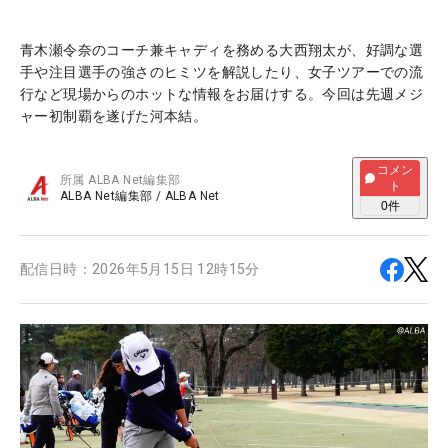
青木瀬令奈のコーチ兼キャディを務める大西翔太が、好調な選
手や注目選手の強さのヒミツを解説したり、女子ツアーでの流
行など現場からのホットな情報をお届けする。今回は先週メジ
ャー初制覇を遂げた河本結。
コメン
所属
ALBA Net編集部
ト
ALBA Net編集部
/
ALBA Net
0
件
配信日時：
2026年5月15日 12時15分