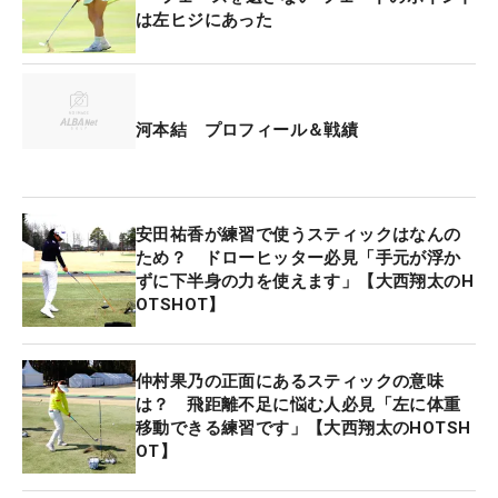
振る際などには、足にボールを挟んでスイングをし
は左ヒジにあった
ている。「1キロぐらいの柔らかいボールです」
（河本）と、足に挟むのにちょうどいいサイズであ
る。
河本結 プロフィール＆戦績
ボールを挟んで打つ効果について大西コーチが解説
する。「スイング中に両ヒザの高さが変わりにく
く、体の中心、軸を感じられます。下半身に張りを
安田祐香が練習で使うスティックはなんの
ため？ ドローヒッター必見「手元が浮か
感じて力が入った状態になり、上体の力が抜けてし
ずに下半身の力を使えます」【大西翔太のH
なやかに使え、下半身はグッと踏ん張りを効かせる
OTSHOT】
ことができます」。下半身主導、軸を意識するのに
最高の練習だという。
仲村果乃の正面にあるスティックの意味
は？ 飛距離不足に悩む人必見「左に体重
河本が持ち球のパワーフェードを打つためにも効果
移動できる練習です」【大西翔太のHOTSH
が大きいという。「下半身の粘りがあることで、余
OT】
計な体の開きを抑えられます。体が早く開くとスラ