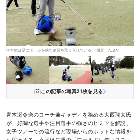
河本結は足にボールを挟む練習を取り入れている （撮影：ALBA）
この記事の写真
21
枚を見る
青木瀬令奈のコーチ兼キャディを務める大西翔太氏
が、好調な選手や注目選手の強さのヒミツを解説、
女子ツアーでの流行など現場からのホットな情報を