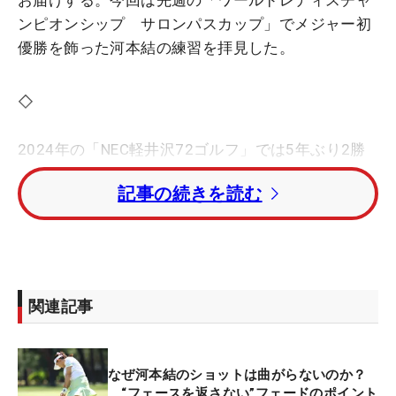
お届けする。今回は先週の「ワールドレディスチャ
ンピオンシップ サロンパスカップ」でメジャー初
優勝を飾った河本結の練習を拝見した。
◇
2024年の「NEC軽井沢72ゴルフ」では5年ぶり2勝
目となる復活Vを遂げた河本。昨季は年間2勝、そし
記事の続きを読む
て今季は国内メジャー初制覇と年々強さが増してい
る。大西コーチは「23年ぐらいまでは、上半身が強
く腕に頼るスイングの印象でしたが、24年以降は下
半身主体のスイングに変わってきています。重心の
位置が上から下になったことで、調子が上がってき
関連記事
たと思います」とスイングの変化が大きいと見てい
る。
なぜ河本結のショットは曲がらないのか？
河本の練習を見ると、開始前の素振りやウェッジを
“フェースを返さない”フェードのポイント