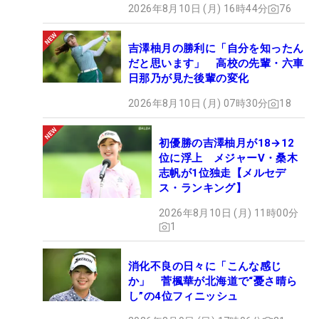
2026年8月10日 (月) 16時44分
76
吉澤柚月の勝利に「自分を知ったん
だと思います」 高校の先輩・六車
日那乃が見た後輩の変化
2026年8月10日 (月) 07時30分
18
初優勝の吉澤柚月が18→12
位に浮上 メジャーV・桑木
志帆が1位独走【メルセデ
ス・ランキング】
2026年8月10日 (月) 11時00分
1
消化不良の日々に「こんな感じ
か」 菅楓華が北海道で“憂さ晴ら
し”の4位フィニッシュ