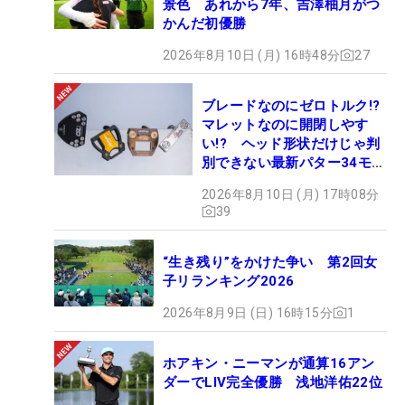
景色 あれから7年、吉澤柚月がつ
かんだ初優勝
2026年8月10日 (月) 16時48分
27
ブレードなのにゼロトルク!?
マレットなのに開閉しやす
い!? ヘッド形状だけじゃ判
別できない最新パター34モデ
ルの性能早見表を作ってみた
2026年8月10日 (月) 17時08分
#ギアカタログ2026
39
“生き残り”をかけた争い 第2回女
子リランキング2026
2026年8月9日 (日) 16時15分
1
ホアキン・ニーマンが通算16アン
ダーでLIV完全優勝 浅地洋佑22位