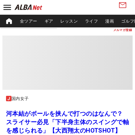
全ツアー
ギア
レッスン
ライフ
漫画
ゴルフ
メルマガ登録
国内女子
河本結がボールを挟んで打つのはなんで？
スライサー必見「下半身主体のスイングで軸
を感じられる」【大西翔太のHOTSHOT】