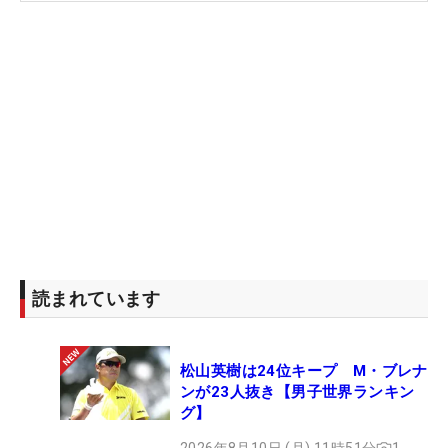
24年からは安田祐香のコーチングも行っている。16
年にはキャディを務める傍らPGAティーチングプロ
会員の資格を取得した。ゴルフをメジャースポーツ
にと日夜情熱を燃やしている。プロゴルファーの大
西葵は実の妹。YouTube『大西翔太GOLF TV』も好
評で、著書『軽く振ってきれいに飛ばす！！ 飛距離
アップの正解』が発売中。大西翔太プロデュースの
練習器具「Sho＿izm（ショーイズム）」シリーズ
（朝日ゴルフより全国のゴルフショップにて販売
中。豊富な知識を生かして、今年はテレビ解説も行
うなど活躍の場を広げている。
読まれています
松山英樹は24位キープ M・ブレナ
ンが23人抜き【男子世界ランキン
グ】