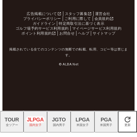
広告掲載について
スタッフ募集
運営会社
プライバシーポリシー
ご利用に際して
会員規約
ガイドライン
特定商取引法に基づく表示
ゴルフ場予約サービス利用規約
マイページサービス利用規約
ポイント利用規約
お問合せ
ヘルプ
サイトマップ
掲載されている全てのコンテンツの無断での転載、転用、コピー等は禁じま
す。
© ALBA Net
TOUR
JLPGA
JGTO
LPGA
PGA
閉じる
全ツアー
国内女子
国内男子
米国女子
米国男子
更新