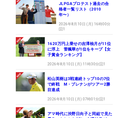
JLPGAプロテスト過去の合
格者一覧リスト（2010
年〜）
2026年8月10日 (月) 16時00分
1
1620万円上乗せの吉澤柚月が11位
に浮上 菅楓華が1位をキープ【女
子賞金ランキング】
2026年8月10日 (月) 11時30分
1
松山英樹は3戦連続トップ10の7位
で終戦 M・ブレナンがツアー2勝
目達成
2026年8月10日 (月) 07時01分
1
アマ時代に渋野日向子と同組で見た