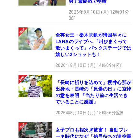
男子最終戦で明暗
2026年8月10日 (月) 12時01分
1
全英女王・桑木志帆が帰国早々に
LANAのライブへ 「叫びまくって
歌いまくって」バックステージでは
嬉しい2ショットも！
2026年8月10日 (月) 14時09分
1
「長崎に祈りを込めて」櫻井心那が
出身地・長崎の「原爆の日」に哀悼
の意を表明 「当たり前に生活でき
ていることに感謝」
2026年8月10日 (月) 15時56分
8
女子プロも相次ぎ被害！ 自動ブレ
ーキ時代になぜ「信号待ちの追突事