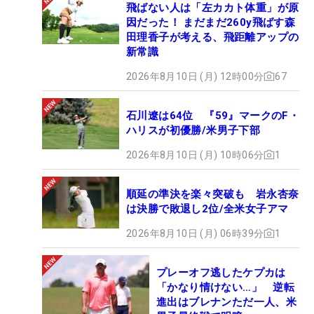
飛ばない人は「左カカト体重」が原
因だった！ まだまだ260y飛ばす森
田理香子が考える、飛距離アップの
新常識
2026年8月10日 (月) 12時00分
67
石川遼は64位 『59』マークのF・
ハリスが初優勝/米男子下部
2026年8月10日 (月) 10時06分
1
順延の準決を楽々突破も 岩永杏奈
は決勝で敗退し2位/全米女子アマ
2026年8月10日 (月) 06時39分
1
プレーオフ逃したケプカは
「かなり情けない…」 逆転
進出はブレナンただ一人、米