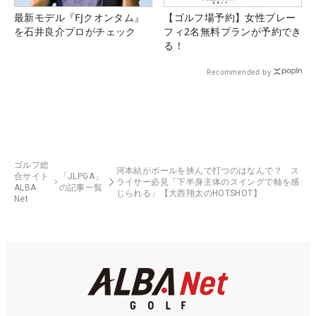
最新モデル『FJクオンタム』
【ゴルフ場予約】女性プレー
を石井良介プロがチェック
フィ2名無料プランが予約でき
る！
Recommended by
ゴルフ総
河本結がボールを挟んで打つのはなんで？ ス
合サイト
「JLPGA」
ライサー必見「下半身主体のスイングで軸を感
ALBA
の記事一覧
じられる」【大西翔太のHOTSHOT】
Net