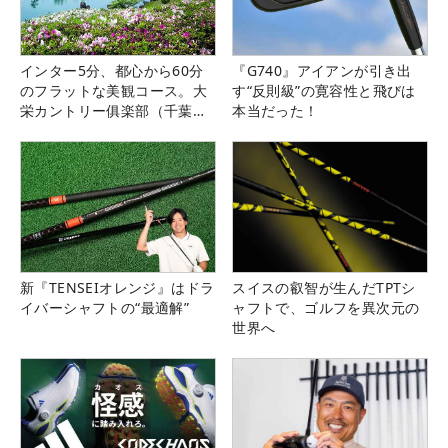
インター5分、都心から60分
『G740』アイアンが引き出
のフラットな美観コース。大
す“反則級”の寛容性と飛びは
栄カントリー俱楽部（千葉
本当だった！
県）
新『TENSEIオレンジ』はドラ
スイスの叡智が生んだTPTシ
イバーシャフトの“最適解”
ャフトで、ゴルフを異次元の
世界へ