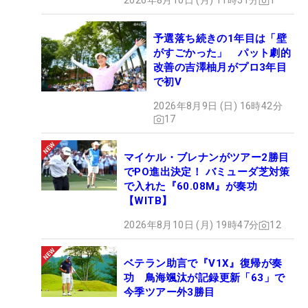
2026年8月10日 (月) 11時51分
1
予選落ち続きの1年目は「壁
がすごかった」 パット劇的
改善の吉澤柚月がプロ3年目
で初V
2026年8月9日 (日) 16時42分
17
マイケル・ブレナンがツアー2勝目
でPO進出決定！ バミューダ芝対策
で入れた『60.08M』が奏功
【WITB】
2026年8月10日 (月) 19時47分
12
ベテラン助言で『V1X』復帰が奏
功 鳥海颯汰が記録更新「63」で
今季ツアー外3勝目