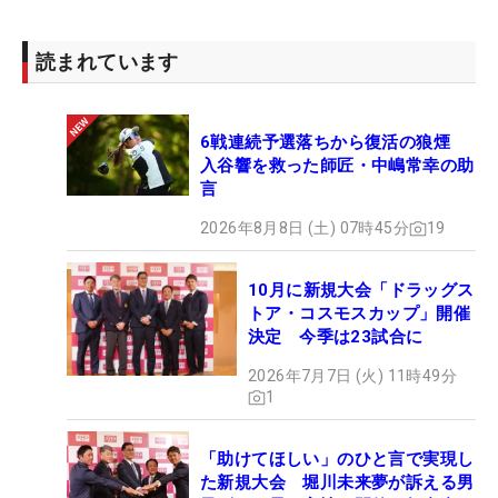
読まれています
6戦連続予選落ちから復活の狼煙
入谷響を救った師匠・中嶋常幸の助
言
2026年8月8日 (土) 07時45分
19
10月に新規大会「ドラッグス
トア・コスモスカップ」開催
決定 今季は23試合に
1
/
11
2026年7月7日 (火) 11時49分
パターコーチ・橋本真和氏の監修のもと開発された （撮影：ALBA）
1
「助けてほしい」のひと言で実現し
た新規大会 堀川未来夢が訴える男