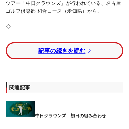
ツアー「中日クラウンズ」が行われている、名古屋
ゴルフ倶楽部 和合コース（愛知県）から。
◇
1960年に始まり、今年で66回目を迎える歴史ある
記事の続きを読む
一戦を控えた練習日の火曜日、会場では多くの選手
が最終調整を行っていた。大会前の月曜日から水曜
日にかけては、パッティンググリーン周辺に最新の
パターや練習器具が並び、ツアーならではの光景が
広がる。
関連記事
その中で目を引いたのが、パター練習器具を展開す
る『GMASTER KAIZEN』の新製品『ディスタンス ポ
ール』だ。パターコーチ・橋本真和氏の監修のもと
中日クラウンズ 初日の組み合わせ
開発され、アドレス時の前傾角度やストローク中の