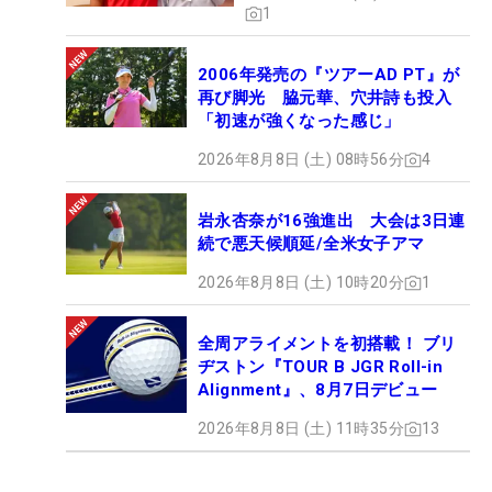
1
2006年発売の『ツアーAD PT』が
再び脚光 脇元華、穴井詩も投入
「初速が強くなった感じ」
2026年8月8日 (土) 08時56分
4
岩永杏奈が16強進出 大会は3日連
続で悪天候順延/全米女子アマ
2026年8月8日 (土) 10時20分
1
全周アライメントを初搭載！ ブリ
ヂストン『TOUR B JGR Roll-in
Alignment』、8月7日デビュー
2026年8月8日 (土) 11時35分
13