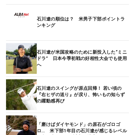
姿勢、さらに距離感の“再現性”を高めることを目的
とした器具。すでに石川遼ら一部の男子プロが使用
する姿も見られた。
石川遼の順位は？ 米男子下部ポイントラ
ンキング
このポールは、トレッキングスティックメーカー
『SINANO』とのコラボによる堅牢な作りが特徴。
白いシャフトには1センチ刻みで目盛りが入り、5セ
石川遼が米国攻略のために新投入した“ミニ
ンチごとに数値も表示されている。これにより、自
ドラ” 日本今季初戦の好相性大会でも使用
へ
分に合った長さに調整できるだけでなく、ストロー
クの振り幅を数値として管理することも可能だ。
石川遼のスイングが原点回帰！ 若い頃の
基本的な使用方法は、ポールの先端（ゴム部分）を
『右ヒザの送り』が戻り、怖いもの知らず
パターヘッド上部に当て、反対側のグリップエンド
の躍動感再び
を胸付近に固定するというもの。これにより体とヘ
ッドの位置関係が一定に保たれ、振り子運動のスト
ローク半径が安定。結果として、振り幅の再現性が
「磨けばダイヤモンド」の原石がゴロゴ
高まり、直線的で安定したストロークの習得につな
ロ… 米下部1年目の石川遼が感じるレベル