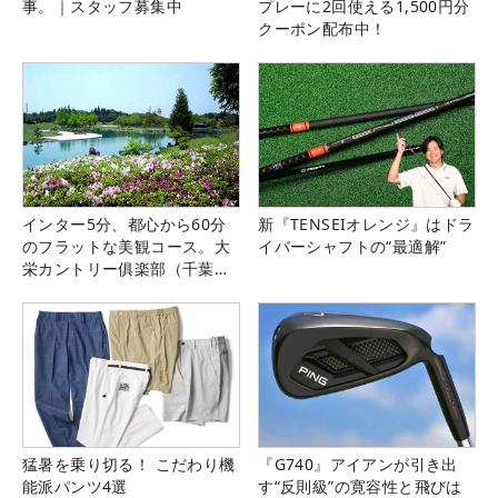
事。｜スタッフ募集中
プレーに2回使える1,500円分
クーポン配布中！
インター5分、都心から60分
新『TENSEIオレンジ』はドラ
のフラットな美観コース。大
イバーシャフトの“最適解”
栄カントリー俱楽部（千葉
県）
猛暑を乗り切る！ こだわり機
『G740』アイアンが引き出
能派パンツ4選
す“反則級”の寛容性と飛びは