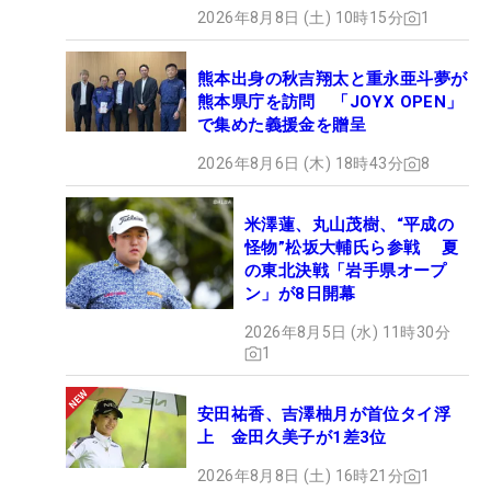
2026年8月8日 (土) 10時15分
1
熊本出身の秋吉翔太と重永亜斗夢が
熊本県庁を訪問 「JOYX OPEN」
で集めた義援金を贈呈
2026年8月6日 (木) 18時43分
8
米澤蓮、丸山茂樹、“平成の
怪物”松坂大輔氏ら参戦 夏
の東北決戦「岩手県オープ
ン」が8日開幕
2026年8月5日 (水) 11時30分
1
安田祐香、吉澤柚月が首位タイ浮
上 金田久美子が1差3位
2026年8月8日 (土) 16時21分
1