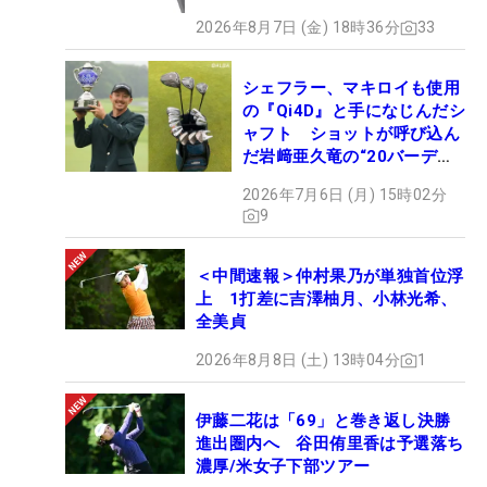
2026年8月7日 (金) 18時36分
33
シェフラー、マキロイも使用
の『Qi4D』と手になじんだシ
ャフト ショットが呼び込ん
だ岩﨑亜久竜の“20バーデ
ィ”【勝者のギア】
2026年7月6日 (月) 15時02分
9
＜中間速報＞仲村果乃が単独首位浮
上 1打差に吉澤柚月、小林光希、
全美貞
2026年8月8日 (土) 13時04分
1
伊藤二花は「69」と巻き返し決勝
進出圏内へ 谷田侑里香は予選落ち
濃厚/米女子下部ツアー