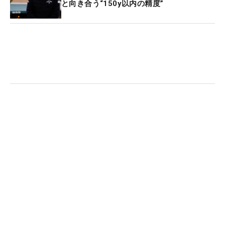
と向き合う“150y以内の精度”
がる。
橋本氏によれば、ストローク中に手首の動きが強く
なり、ハンドファーストやハンドレイトが過度にな
ると、ポールが体から外れるため「変化がわかりや
すい」という。従来はアライメントスティックで代
用するケースもあったが、「毎回、同じアドレスに
セットできなかったり、スティックが長すぎたり」
といった課題もあった。
しかし、このスティックは「長さ調整ができる。こ
の長さが変わってしまうとアドレスの前傾角度が変
わってしまう。毎回、同じにしたいから、それを覚
えられるように」と橋本氏は説明する。安定したス
トロークを身体に染み込ませるための一本。新た
な“武器”が、ツアーでの勝負を左右する存在になっ
ていくかもしれない。（文・高木彩音）