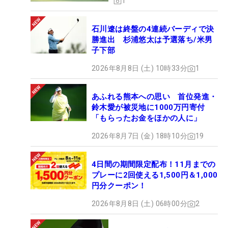
1
石川遼は終盤の4連続バーディで決
勝進出 杉浦悠太は予選落ち/米男
子下部
2026年8月8日 (土) 10時33分
1
あふれる熊本への思い 首位発進・
鈴木愛が被災地に1000万円寄付
「もらったお金をほかの人に」
2026年8月7日 (金) 18時10分
19
4日間の期間限定配布！11月までの
プレーに2回使える1,500円＆1,000
円分クーポン！
2026年8月8日 (土) 06時00分
2