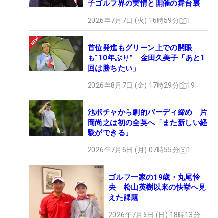
子ゴルフ界の実情と開催の舞台裏
2026年7月7日 (火) 16時59分
1
首位発進もグリーン上での開眼
も“10年ぶり” 金田久美子「あと1
回は勝ちたい」
2026年8月7日 (金) 17時29分
19
池ポチャから劇的バーディ締め 片
岡尚之は初の全英へ「また新しい経
験ができる」
2026年7月6日 (月) 07時55分
1
ゴルフ一家の19歳・丸尾怜
央 松山英樹以来の快挙へ見
えた課題
2026年7月5日 (日) 18時13分