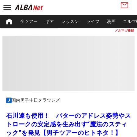
全ツアー
ギア
レッスン
ライフ
漫画
ゴルフ
メルマガ登録
中日クラウンズ
国内男子
石川遼も使用！ パターのアドレス姿勢やス
トロークの安定感を生み出す“魔法のスティ
ック”を発見【男子ツアーのヒトネタ！】