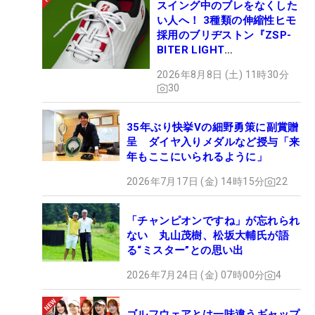
スイング中のブレをなくした
い人へ！ 3種類の伸縮性ヒモ
採用のブリヂストン『ZSP-
BITER LIGHT
MAGICLACE』、8月8日デビ
2026年8月8日 (土) 11時30分
ュー
30
35年ぶり快挙Vの細野勇策に副賞贈
呈 ダイヤ入りメダルなど授与「来
年もここにいられるように」
2026年7月17日 (金) 14時15分
22
「チャンピオンですね」が忘れられ
ない 丸山茂樹、松坂大輔氏が語
る“ミスター”との思い出
2026年7月24日 (金) 07時00分
4
ゴルフウェアとは一味違うギャップ