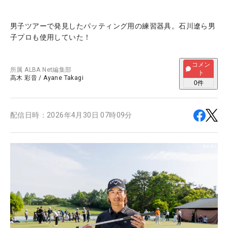
男子ツアーで発見したパッティング用の練習器具。石川遼ら男
子プロも使用していた！
コメン
所属
ALBA Net編集部
ト
高木 彩音
/
Ayane Takagi
0
件
配信日時：
2026年4月30日 07時09分