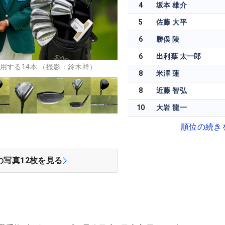
4
坂本 雄介
5
佐藤 大平
6
勝俣 陵
6
出利葉 太一郎
用する14本 （撮影：鈴木祥）
8
米澤 蓮
8
近藤 智弘
10
大岩 龍一
順位の続き
の写真
12
枚を見る