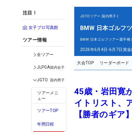
注目！
JGTOツアー
国内男子
BMW 日本ゴルフ
女子プロ写真館
ツアー情報
BMW 日本ゴルフツアー選手権
2026年6月4日-6月7日
賞金
全ツアー
大会TOP
リーダーボード
JLPGA
国内女子
JGTO
国内男子
45歳・岩田寛
ツアーメニ
ュー
イトリスト、ア
ツアーTOP
【勝者のギア
年間日程