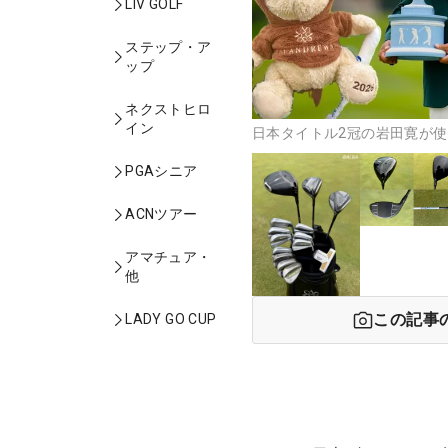
LIV GOLF
ステップ・ア
ップ
ネクストヒロ
イン
日本タイトル2冠の岩田寛が使
PGAシニア
ACNツアー
アマチュア・
他
この記事
LADY GO CUP