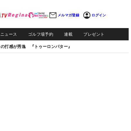
メルマガ登録
ログイン
Sニュース
ゴルフ場予約
連載
プレゼント
しの打感が秀逸 『トゥーロンパター』