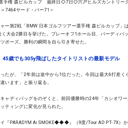
ー選手権 森ビルカップ 最終日◇7日◇宍戸ヒルズカントリー
7464ヤード・パー71＞
ャー第2戦「BMW 日本ゴルフツアー選手権 森ビルカップ」は
に続く大会2勝目を挙げた。プレーオフ1ホール目、バーディパ
ッツポーズ。勝利の瞬間を自ら引き寄せた。
 45歳でも305y飛ばしたタイトリストの最新モデル
ったが、「2年前は途中から1位だった。今回は最大6打差く
然違います」と振り返る。
キャディバッグをのぞくと、前回優勝時の24年「カシオワー
セッティングに変化が見られた。
ARADYM Ai SMOKE◆◆◆』（9度/Tour AD PT-7X）