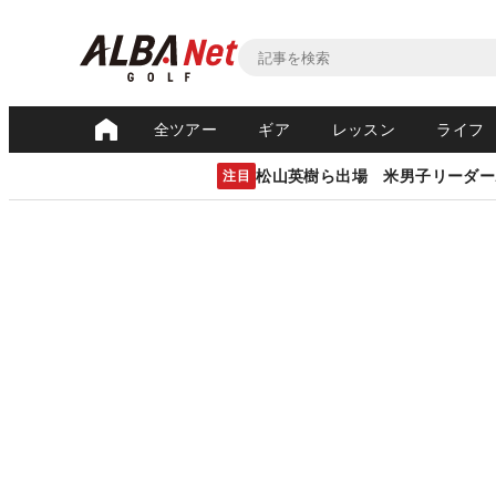
全ツアー
ギア
レッスン
ライフ
松山英樹ら出場 米男子リーダー
注目