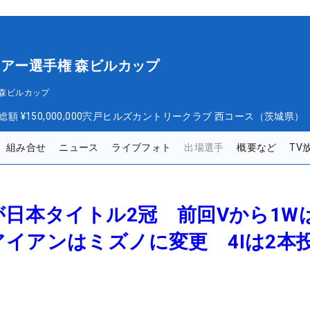
ツアー選手権 森ビルカップ
 森ビルカップ
総額
¥150,000,000
宍戸ヒルズカントリークラブ 西コース（茨城県）
組み合せ
ニュース
ライブフォト
出場選手
概要など
TV
が日本タイトル2冠 前回Vから1W
イアンはミズノに変更 4Iは2本
】