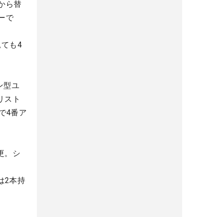
てから替
ーで
見ても4
ン型ユ
トリスト
ので4番ア
更。シ
は2本持