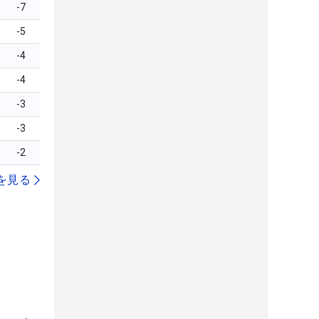
-7
-5
-4
-4
-3
-3
-2
を見る