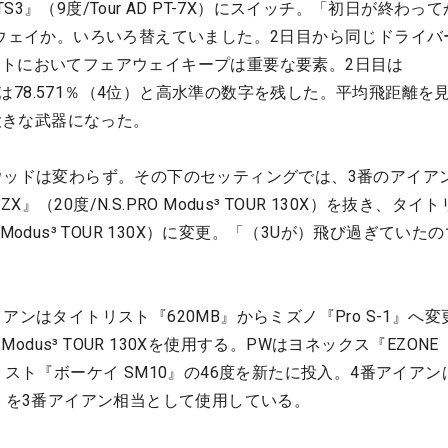
3』（9度/Tour AD PT-7X）にスイッチ。「初日が終わっ
ロウェイか。いろいろ替えていました。2日目から同じドライバ
トにおいてフェアウェイキープは重要な要素。2日目は
日目は78.571％（4位）と高水準の数字を残した。平均飛距離を
、大きな武器になった。
ウッドは変わらず。その下のセッティングでは、3番のアイア
（20度/N.S.PRO Modus³ TOUR 130X）を抜き、タイ
RO Modus³ TOUR 130X）に変更。「（3Uが）飛び過ぎていた
アンはタイトリスト『620MB』からミズノ『Pro S-1』へ変
Modus³ TOUR 130Xを使用する。PWはヨネックス『EZONE
リスト『ボーケイ SM10』の46度を新たに投入。4番アイアン
0』を3番アイアン相当として使用している。