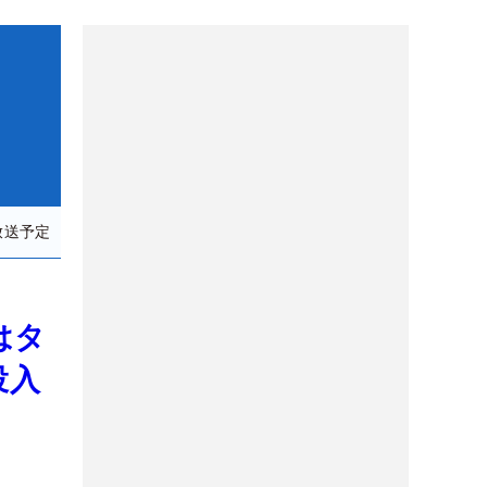
放送予定
はタ
投入