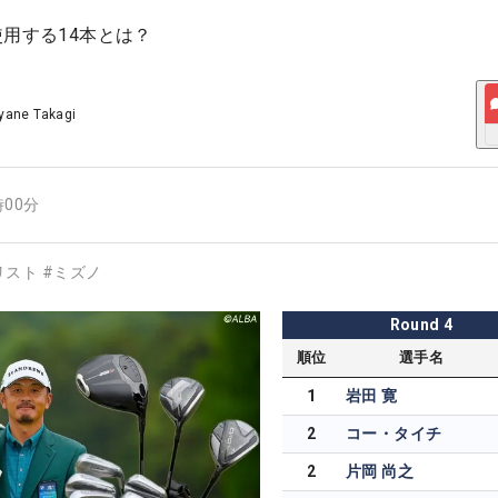
使用する14本とは？
yane Takagi
時00分
リスト
#
ミズノ
Round
4
順位
選手名
1
岩田 寛
2
コー・タイチ
2
片岡 尚之