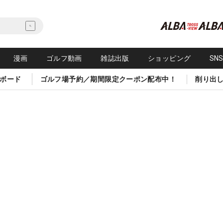
漫画
ゴルフ動画
雑誌出版
ショッピング
SN
ボード
ゴルフ場予約／期間限定クーポン配布中！
削り出