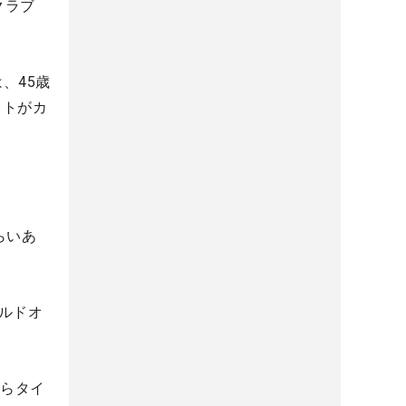
クラブ
、45歳
ットがカ
らいあ
ルドオ
からタイ