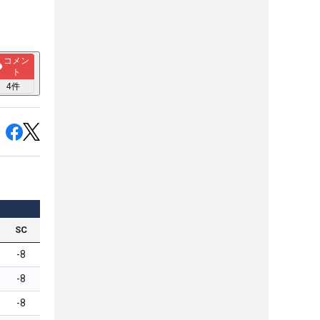
コメン
ト
4
件
SC
-8
-8
-8