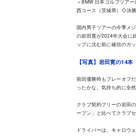
＜BMW 日本ゴルフツア
西コース（茨城県）◇決勝＝
国内男子ツアーの今季メジ
の岩田寛が2024年大会
ップに沈む前に確信のガ
【写真】岩田寛の14本
前回優勝時もプレーオフだ
ったかな。気持ち的に全
クラブ契約フリーの岩田の
ープン」と比べてクラブ
ドライバーは、キャロウェイ『P