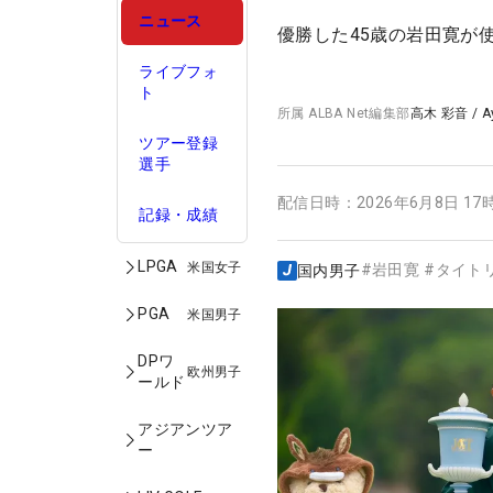
ニュース
優勝した45歳の岩田寛が
ライブフォ
ト
所属
ALBA Net編集部
高木 彩音
/
A
ツアー登録
選手
配信日時：
2026年6月8日 17
記録・成績
LPGA
米国女子
#
岩田寛
#
タイト
国内男子
PGA
米国男子
DPワ
欧州男子
ールド
アジアンツア
ー