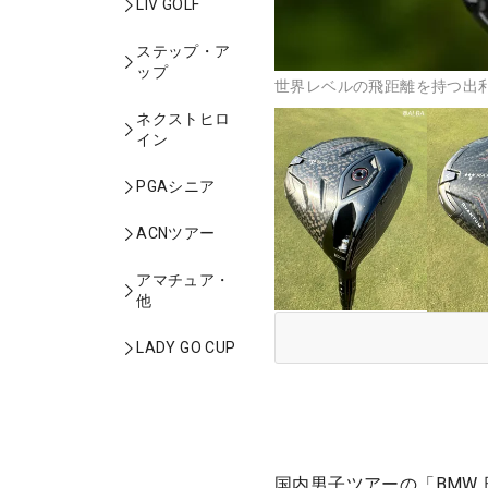
LIV GOLF
ステップ・ア
ップ
世界レベルの飛距離を持つ出利
ネクストヒロ
イン
PGAシニア
ACNツアー
アマチュア・
他
LADY GO CUP
国内男子ツアーの「BMW