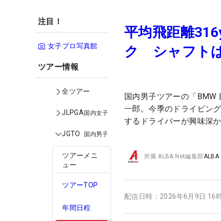
注目！
平均飛距離31
女子プロ写真館
ク シャフトは
ツアー情報
全ツアー
国内男子ツアーの「BMW
一郎。今季のドライビング
JLPGA
国内女子
するドライバーが興味深
JGTO
国内男子
ツアーメニ
所属
ALBA Net編集部
ALBA
ュー
ツアーTOP
配信日時：
2026年6月9日 16
年間日程