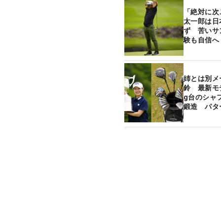
「絶対に次
太一郎は日
ず 苦いサ
験も自信へ
姉とは別メ
鈴 最新モ
g台のシャ
鍛造 パタ
リ【勝者の