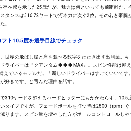
ら存在感を示した25歳だが、魅力は何といっても飛距離だ。
スタンスは316.72ヤードで河本力に次ぐ2位。その若き豪腕
った。
フト10.5度を選手目線でチェック
上で、世界の飛ばし屋と肩を並べる数字をたたき出す出利葉。キ
ドライバーは『クアンタム◆◆◆MAX』。スピン性能は抑
ね備えているモデルだ。「新しいドライバーはすごくいいです
顔が好きです」と選んだ理由を話す。
で310ヤードを超えるハードヒッターにもかかわらず、10.5
いタイプですが、フェードボールを打つ時は2800（rpm）ぐ
し減ります。スピン量を増やした方がボールコントロールしや
。