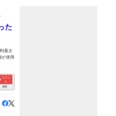
ッ
った
出利葉太
腕が使用
コメン
ト
0
件