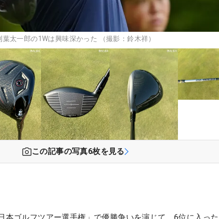
葉太一郎の1Wは興味深かった （撮影：鈴木祥）
この記事の写真
6
枚を見る
 日本ゴルフツアー選手権」で優勝争いを演じて、6位に入っ