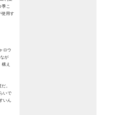
今季こ
が使用す
ャロウ
えなが
。構え
度だ。
らいで
すいん