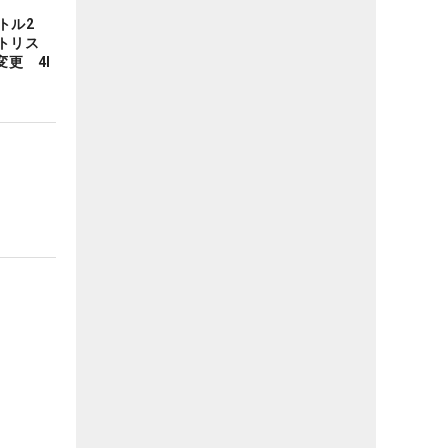
トル2
トリス
更 4I
】