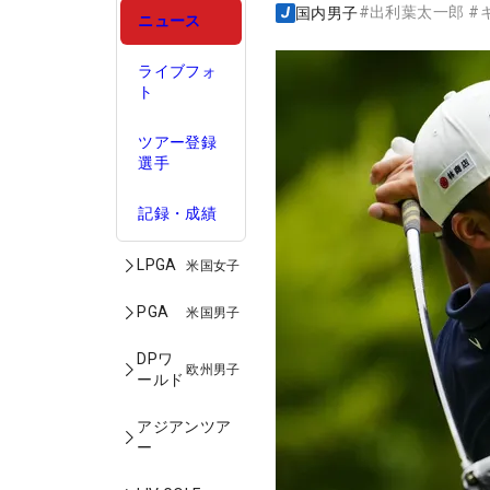
#
出利葉太一郎
#
国内男子
ニュース
ライブフォ
ト
ツアー登録
選手
記録・成績
LPGA
米国女子
PGA
米国男子
DPワ
欧州男子
ールド
アジアンツア
ー