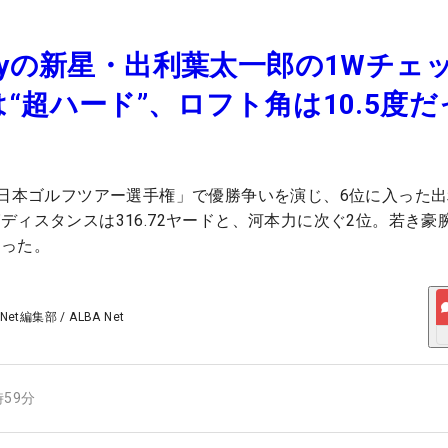
6yの新星・出利葉太一郎の1Wチェ
“超ハード”、ロフト角は10.5度だ
 日本ゴルフツアー選手権」で優勝争いを演じ、6位に入った
ディスタンスは316.72ヤードと、河本力に次ぐ2位。若き豪
かった。
 Net編集部
/
ALBA Net
時59分