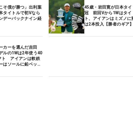
こそ僕が勝つ」出利葉
45歳・岩田寛が日本タイ
本タイトルで初Vなら
冠 前回Vから1Wはタイ
ンデーバックナイン経
ト、アイアンはミズノに変
は2本投入【勝者のギア
ーカーを選んだ吉田
デルの1Wは2年使う40
フト アイアンは軟鉄
ーはソールに鉛ベッタ
ギア】