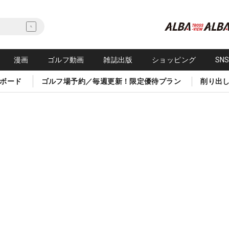
漫画
ゴルフ動画
雑誌出版
ショッピング
SN
ボード
ゴルフ場予約／毎週更新！限定優待プラン
削り出