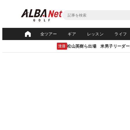
全ツアー
ギア
レッスン
ライフ
松山英樹ら出場 米男子リーダー
注目