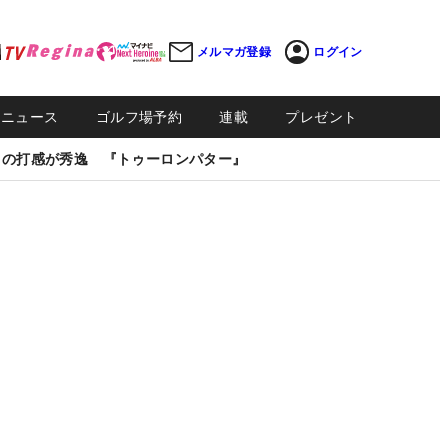
メルマガ登録
ログイン
Sニュース
ゴルフ場予約
連載
プレゼント
しの打感が秀逸 『トゥーロンパター』