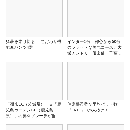
猛暑を乗り切る！ こだわり機
インター5分、都心から60分
能派パンツ4選
のフラットな美観コース。大
栄カントリー俱楽部（千葉
県）
「潮来CC（茨城県）」＆「鹿
仲宗根澄香が平均パット数
児島ガーデンGC（鹿児島
『TRTL』で6人抜き！
県）」の無料プレー券が当た
る！！