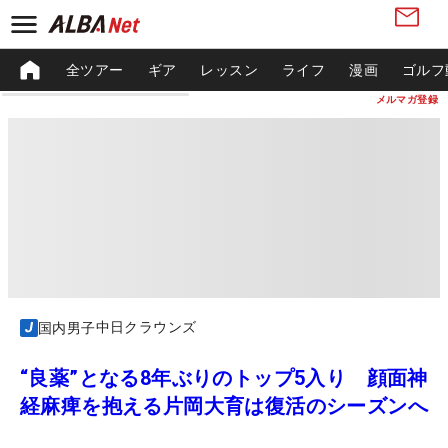
全ツアー
ギア
レッスン
ライフ
漫画
ゴルフ
メルマガ登録
中日クラウンズ
国内男子
“良薬”となる8年ぶりのトップ5入り 顔面神
経麻痺を抱える片岡大育は復活のシーズンへ