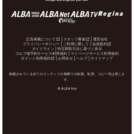
広告掲載について
スタッフ募集
運営会社
プライバシーポリシー
ご利用に際して
会員規約
ガイドライン
特定商取引法に基づく表示
ゴルフ場予約サービス利用規約
マイページサービス利用規約
ポイント利用規約
お問合せ
ヘルプ
サイトマップ
掲載されている全てのコンテンツの無断での転載、転用、コピー等は禁じま
す。
© ALBA Net