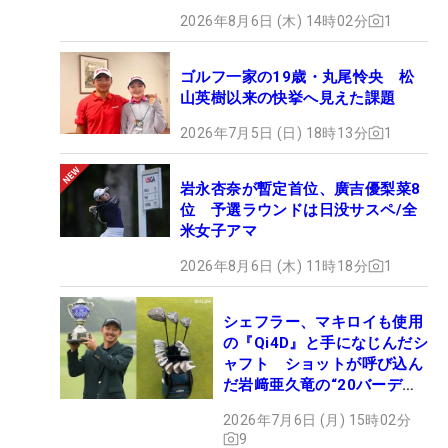
2026年8月6日 (木) 14時02分
1
ゴルフ一家の19歳・丸尾怜央 松
山英樹以来の快挙へ見えた課題
2026年7月5日 (日) 18時13分
1
岩永杏奈が暫定首位、廣吉優梨菜8
位 予選ラウンドは日没サスペ/全
米女子アマ
2026年8月6日 (木) 11時18分
1
シェフラー、マキロイも使用
の『Qi4D』と手になじんだシ
ャフト ショットが呼び込ん
だ岩﨑亜久竜の“20バーデ
ィ”【勝者のギア】
2026年7月6日 (月) 15時02分
9