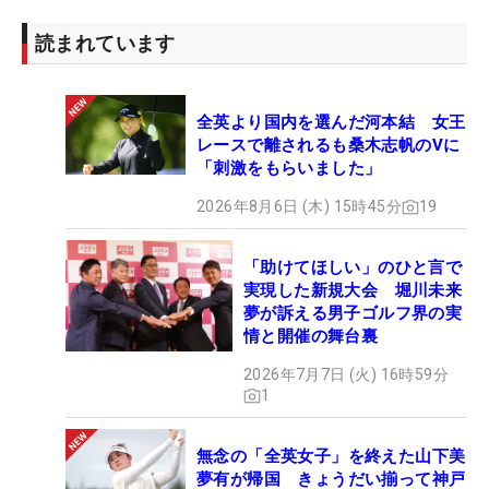
たかもしれないけど、今はパワーゲームなんでね、
それはすごく感じています」。安定感を取り戻した
読まれています
ショットとショートゲーム、さらには不振と病を乗
り越えた強いメンタル、若手のパワーに対抗し、復
全英より国内を選んだ河本結 女王
活優勝を挙げるための武器は揃っているはずだ。
レースで離されるも桑木志帆のVに
（文・田中宏治）
「刺激をもらいました」
2026年8月6日 (木) 15時45分
19
「助けてほしい」のひと言で
実現した新規大会 堀川未来
夢が訴える男子ゴルフ界の実
情と開催の舞台裏
2026年7月7日 (火) 16時59分
1
無念の「全英女子」を終えた山下美
夢有が帰国 きょうだい揃って神戸