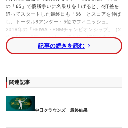
の「65」で優勝争いに名乗りを上げると、4打差を
追ってスタートした最終日も「66」とスコアを伸ば
し、トータル8アンダー・5位でフィニッシュ。
2018年の「HEIWA・PGMチャンピオンシップ」（2
位）以来、8年ぶりのトップ5入り。17年以来となる
ツアー4勝目も近そうだ。
記事の続きを読む
最終日の17番パー3、ティイングエリアに立った片
岡は「中継で10年前の話をしているんじゃないかな
と想像していた」という。2016年大会の最終日、
関連記事
17番のティショットを左に曲げた片岡は痛恨のダブ
ルボギーで2打のリードを失い、プレーオフの末に
優勝を逃した。
中日クラウンズ 最終結果
悔しい思い出はあるが、当時も今もこのホールに苦
手意識はない。「あの時と同じマネジメントでグリ