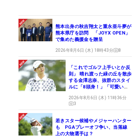
熊本出身の秋吉翔太と重永亜斗夢が
熊本県庁を訪問 「JOYX OPEN」
で集めた義援金を贈呈
2026年8月6日 (木) 18時43分
8
「これでゴルフ上手いとか反
則」 晴れ渡った緑の丘を散歩
する金澤志奈、抜群のスタイ
ルに「8頭身！」「可愛いに
も程がある」
2026年8月6日 (木) 11時36分
3
若きスター候補やメジャーハンター
も PGAプレーオフ争い、当落線
上の大物選手は？