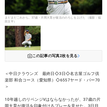
まだまだこれから。37歳・片岡大育が復活ののろしを上げた （撮影：福
田文平）
この記事の写真
2
枚を見る
＜中日クラウンズ 最終日◇3日◇名古屋ゴルフ倶
楽部 和合コース（愛知県）◇6557ヤード・パー70
＞
10年越しのリベンジVはならなかったが、37歳の片
岡大育が復活を印象付けるプレーを見せた。3日目