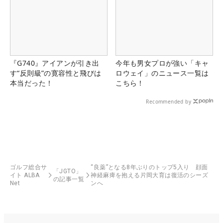
『G740』アイアンが引き出
今年も男女プロが強い「キャ
す“反則級”の寛容性と飛びは
ロウェイ」のニュース一覧は
本当だった！
こちら！
Recommended by
ゴルフ総合サ
“良薬”となる8年ぶりのトップ5入り 顔面
「JGTO」
イト ALBA
神経麻痺を抱える片岡大育は復活のシーズ
の記事一覧
Net
ンへ