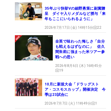
35年ぶり快挙Vの細野勇策に副賞贈
呈 ダイヤ入りメダルなど授与「来
年もここにいられるように」
2026年7月17日 (金) 14時15分
22
全英で味わった悔しさ「自分
も戦えるはずなのに」 佐久
間朱莉に強まった米ツアー参
戦への思い
2026年8月6日 (木) 16時45分
19
10月に新規大会「ドラッグスト
ア・コスモスカップ」開催決定 今
季は23試合に
2026年7月7日 (火) 11時49分
1