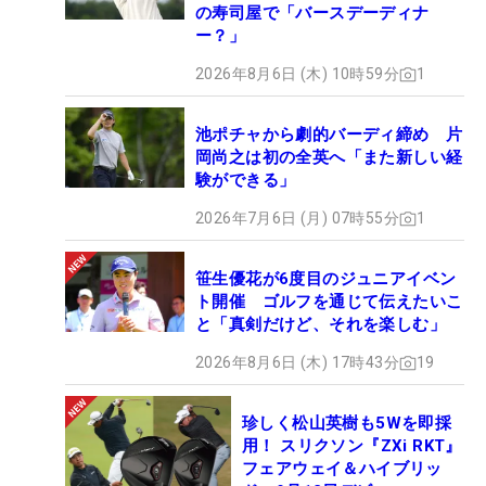
の寿司屋で「バースデーディナ
ー？」
2026年8月6日 (木) 10時59分
1
池ポチャから劇的バーディ締め 片
岡尚之は初の全英へ「また新しい経
験ができる」
2026年7月6日 (月) 07時55分
1
笹生優花が6度目のジュニアイベン
ト開催 ゴルフを通じて伝えたいこ
と「真剣だけど、それを楽しむ」
2026年8月6日 (木) 17時43分
19
珍しく松山英樹も5Wを即採
用！ スリクソン『ZXi RKT』
フェアウェイ＆ハイブリッ