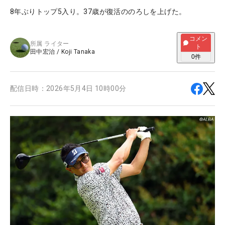
8年ぶりトップ5入り。37歳が復活ののろしを上げた。
コメン
所属
ライター
ト
田中宏治
/
Koji Tanaka
0
件
配信日時：
2026年5月4日 10時00分