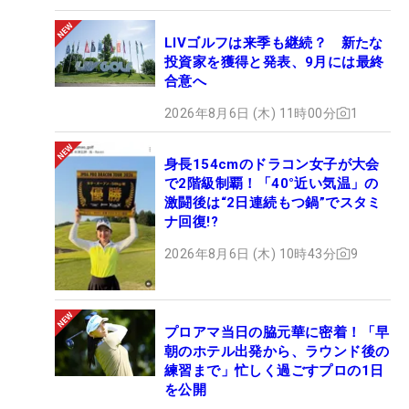
LIVゴルフは来季も継続？ 新たな
投資家を獲得と発表、9月には最終
合意へ
2026年8月6日 (木) 11時00分
1
身長154cmのドラコン女子が大会
で2階級制覇！「40°近い気温」の
激闘後は“2日連続もつ鍋”でスタミ
ナ回復!?
2026年8月6日 (木) 10時43分
9
プロアマ当日の脇元華に密着！「早
朝のホテル出発から、ラウンド後の
練習まで」忙しく過ごすプロの1日
を公開