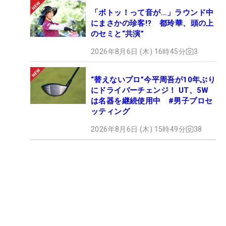
「ボトッ！って音が…」ラウンド中
にまさかの珍客!? 都玲華、頭の上
のセミと“共演”
2026年8月6日 (木) 16時45分
3
“替えないプロ”今平周吾が10年ぶり
にドライバーチェンジ！ UT、5W
は名器を継続使用中 #男子プロセ
ッティング
2026年8月6日 (木) 15時49分
38