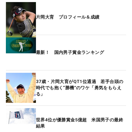
ーンセンターを狙って打ちました」。狙い通りの一
打でパーをセーブすると、18番パー4はカラーから
片岡大育 プロフィール＆成績
10メートルのバーディパットを沈めて、ギャラリー
を沸かせた。
ドライバーの不調に陥り19年にシードを喪失。翌年
には顔面神経麻痺という病にも襲われた。まばたき
最新！ 国内男子賞金ランキング
がスムーズにできないため、目に涙がたまり、物が
二重に見える。「目が開いているのでゴミが入るん
ですよ。それで年に２回ぐらい目の病気になって、
37歳・片岡大育がQT1位通過 若手台頭の
コンタクトからメガネに変えました」。まぶしさも
時代でも抱く“勝機”のワケ「勇気をもらえ
涙がたまる原因になるため、プレー中は度が入った
る」
サングラスを手放せない。
そんな苦境のなか、一昨年はシード復帰にあとわず
世界4位が優勝賞金5億超 米国男子の最終
かに迫ったが、昨年は賞金ランキング99位と再び低
結果
迷。今年は改めて完全復活を誓うシーズンでもあ