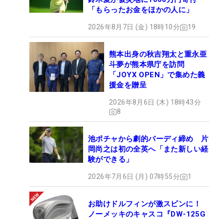
「もらったお金をほかの人に」
2026年8月7日 (金) 18時10分
19
熊本出身の秋吉翔太と重永亜
斗夢が熊本県庁を訪問
「JOYX OPEN」で集めた義
援金を贈呈
2026年8月6日 (木) 18時43分
8
池ポチャから劇的バーディ締め 片
岡尚之は初の全英へ「また新しい経
験ができる」
2026年7月6日 (月) 07時55分
1
お助けドルフィンが激スピンに！
ノーメッキのキャスコ『DW-125G