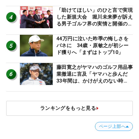
「助けてほしい」のひと言で実現
4
した新規大会 堀川未来夢が訴え
る男子ゴルフ界の実情と開催の舞
台裏
44万円に泣いた昨季の悔しさを
5
バネに 34歳・原敏之が初シー
ド獲りへ「まずはトップ10」
藤田寛之がヤマハのゴルフ用品事
6
業撤退に言及「ヤマハと歩んだ
33年間は、かけがえのない時
間」
ランキングをもっと見る
ページ上部へ