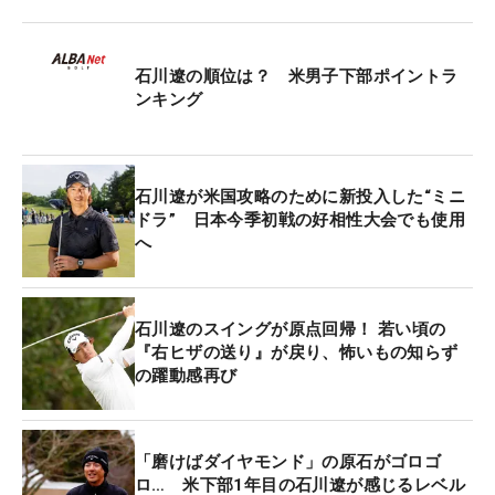
石川遼の順位は？ 米男子下部ポイントラ
ンキング
石川遼が米国攻略のために新投入した“ミニ
ドラ” 日本今季初戦の好相性大会でも使用
へ
石川遼のスイングが原点回帰！ 若い頃の
『右ヒザの送り』が戻り、怖いもの知らず
の躍動感再び
「磨けばダイヤモンド」の原石がゴロゴ
ロ… 米下部1年目の石川遼が感じるレベル