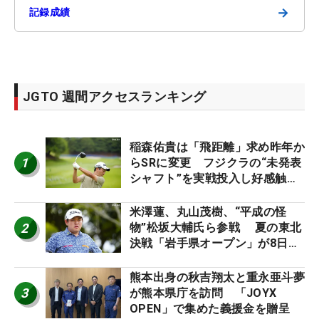
→
記録成績
JGTO 週間アクセスランキング
稲森佑貴は「飛距離」求め昨年か
1
らSRに変更 フジクラの“未発表
シャフト”を実戦投入し好感触
「つかまえにいける」【男子ツア
ーのヒトネタ！】
米澤蓮、丸山茂樹、“平成の怪
2
物”松坂大輔氏ら参戦 夏の東北
決戦「岩手県オープン」が8日開
幕
熊本出身の秋吉翔太と重永亜斗夢
3
が熊本県庁を訪問 「JOYX
OPEN」で集めた義援金を贈呈