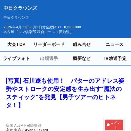
中日クラウンズ
中日クラウンズ
2026年4月30日-5月3日
賞金総額
¥110,000,000
名古屋ゴルフ倶楽部 和合コース（愛知県）
大会TOP
リーダーボード
組み合せ
ニュース
ライブフォト
出場選手
概要など
TV放送予定
[写真] 石川遼も使用！ パターのアドレス姿
勢やストロークの安定感を生み出す“魔法の
スティック”を発見【男子ツアーのヒトネ
タ！】
コメン
所属
ALBA Net編集部
ト
高木 彩音
/
Ayane Takagi