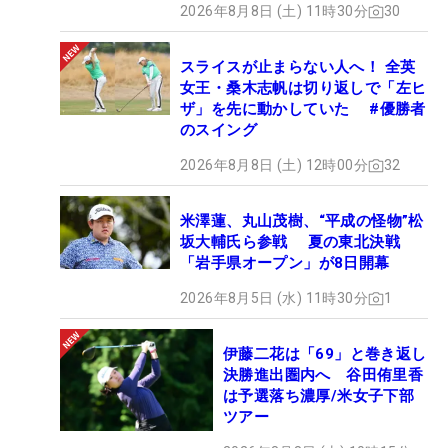
2026年8月8日 (土) 11時30分
30
スライスが止まらない人へ！ 全英
女王・桑木志帆は切り返しで「左ヒ
ザ」を先に動かしていた #優勝者
のスイング
2026年8月8日 (土) 12時00分
32
米澤蓮、丸山茂樹、“平成の怪物”松
坂大輔氏ら参戦 夏の東北決戦
「岩手県オープン」が8日開幕
2026年8月5日 (水) 11時30分
1
伊藤二花は「69」と巻き返し
決勝進出圏内へ 谷田侑里香
は予選落ち濃厚/米女子下部
ツアー