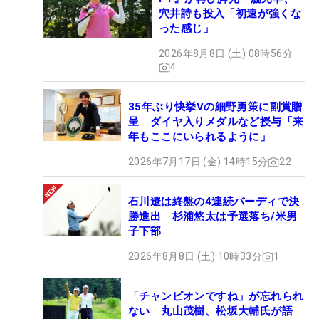
穴井詩も投入「初速が強くな
った感じ」
2026年8月8日 (土) 08時56分
4
35年ぶり快挙Vの細野勇策に副賞贈
呈 ダイヤ入りメダルなど授与「来
年もここにいられるように」
2026年7月17日 (金) 14時15分
22
石川遼は終盤の4連続バーディで決
勝進出 杉浦悠太は予選落ち/米男
子下部
2026年8月8日 (土) 10時33分
1
「チャンピオンですね」が忘れられ
ない 丸山茂樹、松坂大輔氏が語