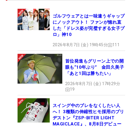
ゴルフウェアとは一味違うギャップ
にノックアウト！ ファンが惚れ直
した「ドレス姿が完璧すぎる女子プ
ロ」神10
2026年8月7日 (金) 19時45分
111
首位発進もグリーン上での開
眼も“10年ぶり” 金田久美子
「あと1回は勝ちたい」
2026年8月7日 (金) 17時29分
19
スイング中のブレをなくしたい人
へ！ 3種類の伸縮性ヒモ採用のブリ
ヂストン『ZSP-BITER LIGHT
MAGICLACE』、8月8日デビュー