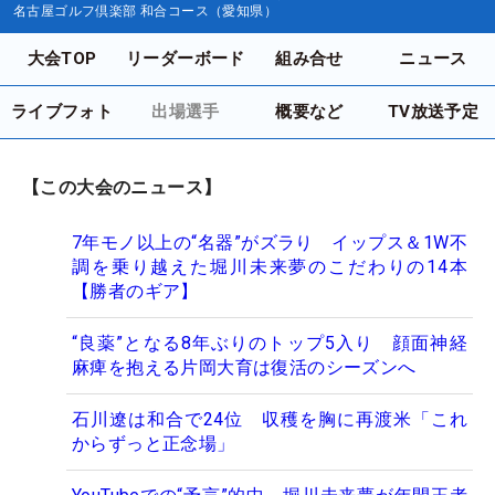
名古屋ゴルフ倶楽部 和合コース（愛知県）
大会TOP
リーダーボード
組み合せ
ニュース
ライブフォト
出場選手
概要など
TV放送予定
【この大会のニュース】
7年モノ以上の“名器”がズラり イップス＆1W不
調を乗り越えた堀川未来夢のこだわりの14本
【勝者のギア】
“良薬”となる8年ぶりのトップ5入り 顔面神経
麻痺を抱える片岡大育は復活のシーズンへ
石川遼は和合で24位 収穫を胸に再渡米「これ
からずっと正念場」