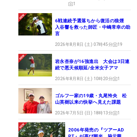
1
6戦連続予選落ちから復活の狼煙
入谷響を救った師匠・中嶋常幸の助
言
2026年8月8日 (土) 07時45分
19
岩永杏奈が16強進出 大会は3日連
続で悪天候順延/全米女子アマ
2026年8月8日 (土) 10時20分
1
ゴルフ一家の19歳・丸尾怜央 松
山英樹以来の快挙へ見えた課題
2026年7月5日 (日) 18時13分
1
2006年発売の『ツアーAD
PT』が再び脚光 脇元華、