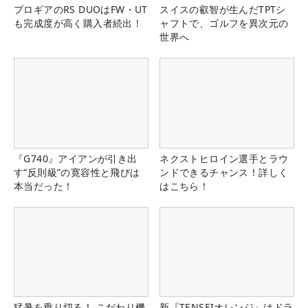
プロギアのRS DUOはFW・UT
スイスの叡智が生んだTPTシ
も完成度が高く購入者続出！
ャフトで、ゴルフを異次元の
世界へ
『G740』アイアンが引き出
ネクストヒロイン選手とラウ
す“反則級”の寛容性と飛びは
ンドできるチャンス！詳しく
本当だった！
はこちら！
猛暑を乗り切る！ こだわり機
新『TENSEIオレンジ』はドラ