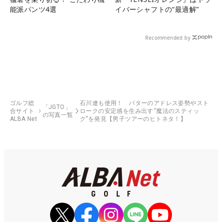
能派パンツ4選
イバーシャフトの“最適解”
Recommended by
ゴルフ総
石川遼も使用！ パターのアドレス姿勢やスト
「JGTO」
合サイト
ロークの安定感を生み出す“魔法のスティッ
の写真一覧
ALBA Net
ク”を発見【男子ツアーのヒトネタ！】