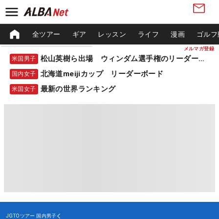
全ツアー
ギア
レッスン
ライフ
漫画
ゴルフ
メルマガ登録
松山英樹ら出場 ウィンダム選手権のリーダーボード
米国男子
北海道meijiカップ リーダーボード
国内女子
最新の世界ランキング
米国女子
JGTOツアー
国内男子