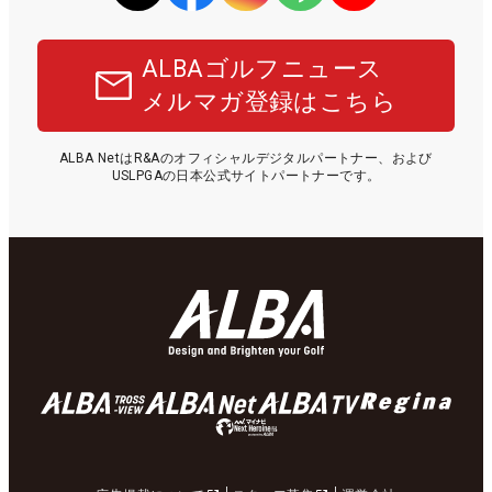
ALBAゴルフニュース
メルマガ登録はこちら
ALBA NetはR&Aのオフィシャルデジタルパートナー、および
USLPGAの日本公式サイトパートナーです。