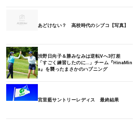
で終えた。
岩井明愛＆岩井千怜の姉妹チーム
『Aki＆Chizzy』も
あどけない？ 高校時代のシブコ【写真】
5打差7位タイからこの日をスタート。6バーディ・
ボギーなしの「64」で回り、トータル11アンダー・
7位タイでフィニッシュ。
畑岡奈紗はコ・ジンヨン
渋野日向子＆勝みなみは逆転Vへ3打差
（韓国）とのペアで、トータル8アンダー・17位タ
「すごく練習したのに…」チーム『HinaMin
イで大会を終えた。
a』を襲ったまさかのハプニング
賞金総額は330万ドル（約5億2400万円）。優勝ペ
アには40万2691ドル（約6400万円）がそれぞれに
贈られた。
宮里藍サントリーレディス 最終結果