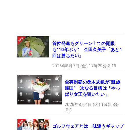
首位発進もグリーン上での開眼
も“10年ぶり” 金田久美子「あと1
回は勝ちたい」
2026年8月7日 (金) 17時29分
19
全英制覇の桑木志帆が“凱旋
帰国” 次なる目標は「やっ
ぱり女王を狙いたい」
2026年8月4日 (火) 16時58分
8
ゴルフウェアとは一味違うギャップ