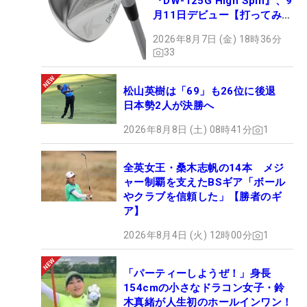
『DW-125G High Spin』、9
月11日デビュー【打ってみ
た】
2026年8月7日 (金) 18時36分
33
松山英樹は「69」も26位に後退
日本勢2人が決勝へ
2026年8月8日 (土) 08時41分
1
全英女王・桑木志帆の14本 メジ
ャー制覇を支えたBSギア「ボール
やクラブを信頼した」【勝者のギ
ア】
2026年8月4日 (火) 12時00分
1
「パーティーしようぜ！」身長
154cmの小さなドラコン女子・鈴
木真緒が人生初のホールインワン！