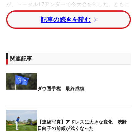
が、トータル17アンダーで今大会を制した。ともに
米ツアー初優勝。トータル15アンダー・2位にチ
記事の続きを読む
ェ・ヘジン＆キム・ヒョージュの韓国ペアが続い
た。
日本勢は、3年連続でタッグを組んだ渋野日向子＆
勝みなみのチーム『HinaMina』が、3打差4位タイで
関連記事
この日を迎え、6バーディ・1ボギーの「65」をマー
クした。最終18番では、渋野が長いバーディパット
を沈め両手でバンザイののち、笑顔でハイタッチを
交わしてホールアウト。トータル12アンダー・5位
ダウ選手権 最終成績
タイで4日間を終えた。
古江彩佳＆西村優菜のチーム
『Minis』は、5打差7
位タイで迎え、7バーディ・ボギーなしの「63」で
【連続写真】アドレスに大きな変化 渋野
プレー。最終18番では古江がバーディを奪い、ガッ
日向子の前傾が浅くなった
ツポーズを見せた。渋野＆勝ペアと同じ、5位タイ