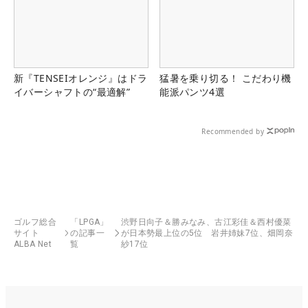
新『TENSEIオレンジ』はドラ
猛暑を乗り切る！ こだわり機
イバーシャフトの“最適解”
能派パンツ4選
Recommended by
ゴルフ総合
「LPGA」
渋野日向子＆勝みなみ、古江彩佳＆西村優菜
サイト
の記事一
が日本勢最上位の5位 岩井姉妹7位、畑岡奈
ALBA Net
覧
紗17位