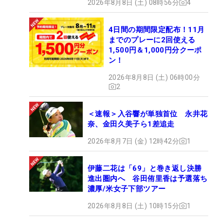
2026年8月8日 (土) 08時56分
4
4日間の期間限定配布！11月
までのプレーに2回使える
1,500円＆1,000円分クーポ
ン！
2026年8月8日 (土) 06時00分
2
＜速報＞入谷響が単独首位 永井花
奈、金田久美子ら1差追走
2026年8月7日 (金) 12時42分
1
伊藤二花は「69」と巻き返し決勝
進出圏内へ 谷田侑里香は予選落ち
濃厚/米女子下部ツアー
2026年8月8日 (土) 10時15分
1