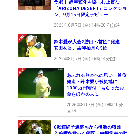
ラボ！ 経年変化を楽しむ上質な
『ARIZONA DESERT』コレクショ
ン、9月15日限定デビュー
2026年8月7日 (金) 14時28分
64
鈴木愛が大会2勝目へ首位T発進
安田祐香、吉澤柚月ら5位
2026年8月7日 (金) 16時14分
1
あふれる熊本への思い 首位
発進・鈴木愛が被災地に
1000万円寄付「もらったお
金をほかの人に」
2026年8月7日 (金) 18時10分
19
6戦連続予選落ちから復活の狼煙
入谷響を救った師匠・中嶋常幸の助