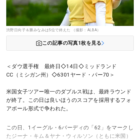
渋野日向子＆勝みなみは5位で終えた （撮影：ALBA）
この記事の写真
1
枚を見る
＜ダウ選手権 最終日◇14日◇ミッドランド
CC（ミシガン州）◇6301ヤード・パー70＞
米国女子ツアー唯一のダブルス戦は、最終ラウンド
が終了。この日は良いほうのスコアを採用するフォ
アボール形式で争われた。
この日、1イーグル・6バーディの「62」をマークし
たジーナ・キム＆ヤナ・ウィルソン（ともに米国）