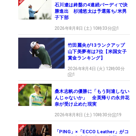
石川遼は終盤の4連続バーディで決
勝進出 杉浦悠太は予選落ち/米男
子下部
2026年8月8日 (土) 10時33分
1
竹田麗央が13ランクアップ
山下美夢有は7位【米国女子
賞金ランキング】
2026年8月4日 (火) 12時00分
1
桑木志帆の優勝に「もう到達しない
んじゃないか」 全英帰りの永井花
奈が受け止めた現実
2026年8月8日 (土) 10時30分
19
「PING」×「ECCO Leather」がコ