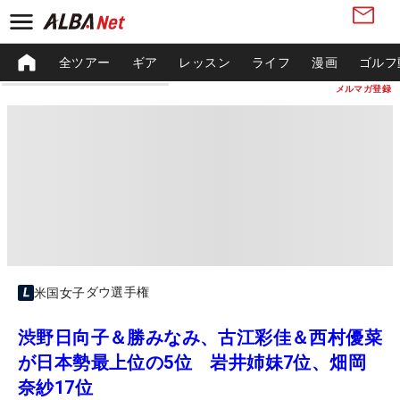
全ツアー
ギア
レッスン
ライフ
漫画
ゴルフ
メルマガ登録
ダウ選手権
米国女子
渋野日向子＆勝みなみ、古江彩佳＆西村優菜
が日本勢最上位の5位 岩井姉妹7位、畑岡
奈紗17位