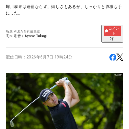
蟬川泰果は連覇ならず。悔しさもあるが、しっかりと収穫も手
にした。
コメン
所属
ALBA Net編集部
ト
高木 彩音
/
Ayane Takagi
2
件
配信日時：
2026年6月7日 19時24分