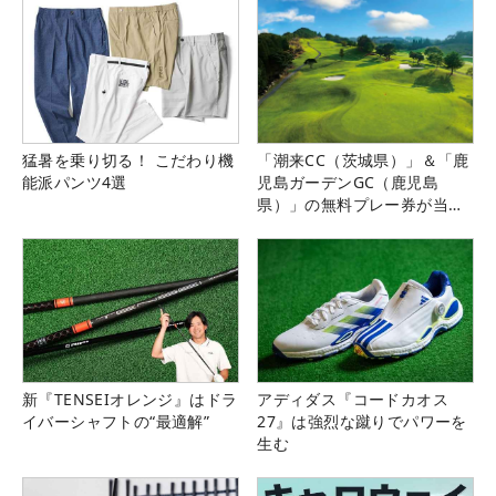
猛暑を乗り切る！ こだわり機
「潮来CC（茨城県）」＆「鹿
能派パンツ4選
児島ガーデンGC（鹿児島
県）」の無料プレー券が当た
る！！
新『TENSEIオレンジ』はドラ
アディダス『コードカオス
イバーシャフトの“最適解”
27』は強烈な蹴りでパワーを
生む