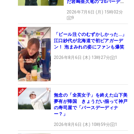
だ岩﨑亜久竜の“20バーデ
ィ”【勝者のギア】
2026年7月6日 (月) 15時02分
9
「ビール注ぐのむずかしかった…」
江口紗代が北海道で初ビアガーデ
ン！ 泡まみれの姿にファンも爆笑
2026年8月6日 (木) 13時27分
1
無念の「全英女子」を終えた山下美
夢有が帰国 きょうだい揃って神戸
の寿司屋で「バースデーディナ
ー？」
2026年8月6日 (木) 10時59分
1