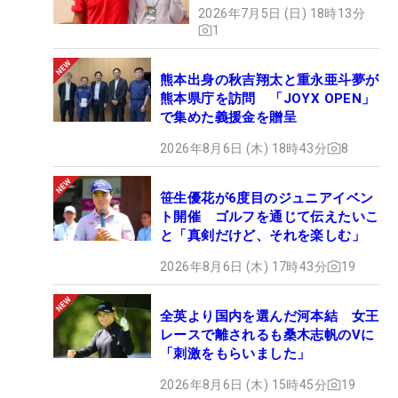
2026年7月5日 (日) 18時13分
1
熊本出身の秋吉翔太と重永亜斗夢が
熊本県庁を訪問 「JOYX OPEN」
で集めた義援金を贈呈
2026年8月6日 (木) 18時43分
8
笹生優花が6度目のジュニアイベン
ト開催 ゴルフを通じて伝えたいこ
と「真剣だけど、それを楽しむ」
2026年8月6日 (木) 17時43分
19
全英より国内を選んだ河本結 女王
レースで離されるも桑木志帆のVに
「刺激をもらいました」
2026年8月6日 (木) 15時45分
19