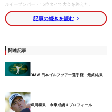
ルイーブンパー・16位タイで大会を終えた。
記事の続きを読む
逆転への秘策が、ドライバーシャフトにうかがえ
た。長さを44.75インチから45.5インチへ変更。
「クラブの遠心力を利用して楽に飛ばせるかな、と
いうのと、タテ距離の流れや、そのほうがアイアン
の感覚も練習場で打ってみるとよかった」。3日目
関連記事
終了後の練習で手ごたえをつかみ、急きょ調整し
た。
その効果は数字にも表れた。ドライビングディスタ
BMW 日本ゴルフツアー選手権 最終結果
ンスは初日が308.71ヤード（22位）、2日目が
295.89ヤード（51位タイ）、3日目は319.94ヤード
（5位タイ）だったが、最終日は324.28ヤードの4
位。4日間で最も飛ばし、長い宍戸のセッティング
蟬川泰果 今季成績＆プロフィール
に対応した。