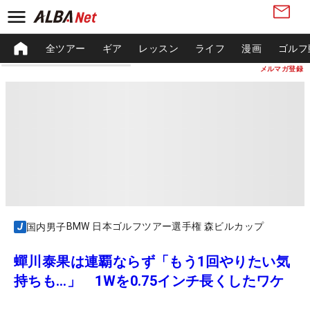
全ツアー
ギア
レッスン
ライフ
漫画
ゴルフ
メルマガ登録
BMW 日本ゴルフツアー選手権 森ビルカップ
国内男子
蟬川泰果は連覇ならず「もう1回やりたい気
持ちも…」 1Wを0.75インチ長くしたワケ