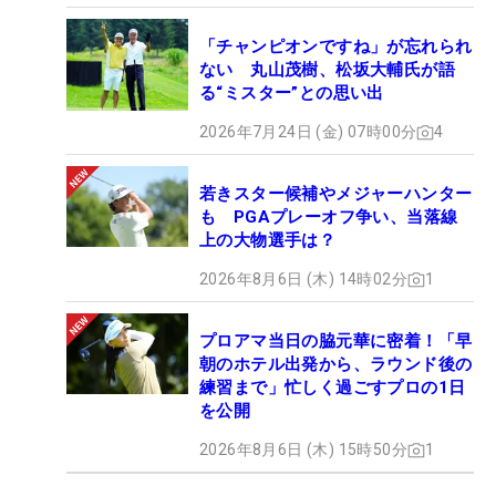
「チャンピオンですね」が忘れられ
ない 丸山茂樹、松坂大輔氏が語
る“ミスター”との思い出
2026年7月24日 (金) 07時00分
4
若きスター候補やメジャーハンター
も PGAプレーオフ争い、当落線
上の大物選手は？
2026年8月6日 (木) 14時02分
1
プロアマ当日の脇元華に密着！「早
朝のホテル出発から、ラウンド後の
練習まで」忙しく過ごすプロの1日
を公開
2026年8月6日 (木) 15時50分
1