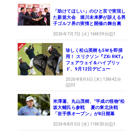
「助けてほしい」のひと言で実現し
た新規大会 堀川未来夢が訴える男
子ゴルフ界の実情と開催の舞台裏
2026年7月7日 (火) 16時59分
1
珍しく松山英樹も5Wを即採
用！ スリクソン『ZXi RKT』
フェアウェイ＆ハイブリッ
ド、9月12日デビュー
2026年8月6日 (木) 13時42分
33
米澤蓮、丸山茂樹、“平成の怪物”松
坂大輔氏ら参戦 夏の東北決戦
「岩手県オープン」が8日開幕
2026年8月5日 (水) 11時30分
1