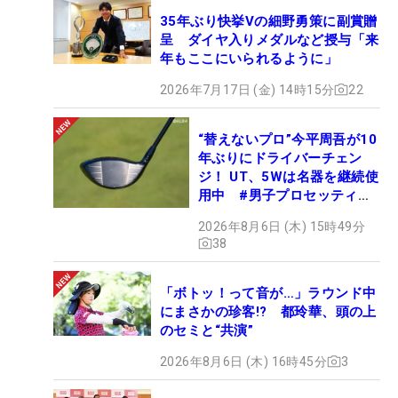
35年ぶり快挙Vの細野勇策に副賞贈
呈 ダイヤ入りメダルなど授与「来
年もここにいられるように」
2026年7月17日 (金) 14時15分
22
“替えないプロ”今平周吾が10
年ぶりにドライバーチェン
ジ！ UT、5Wは名器を継続使
用中 #男子プロセッティン
グ
2026年8月6日 (木) 15時49分
38
「ボトッ！って音が…」ラウンド中
にまさかの珍客!? 都玲華、頭の上
のセミと“共演”
2026年8月6日 (木) 16時45分
3