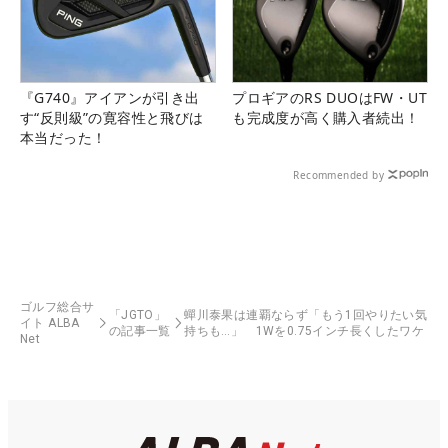
『G740』アイアンが引き出
プロギアのRS DUOはFW・UT
す“反則級”の寛容性と飛びは
も完成度が高く購入者続出！
本当だった！
Recommended by
ゴルフ総合サ
「JGTO」
蟬川泰果は連覇ならず「もう1回やりたい気
イト ALBA
の記事一覧
持ちも…」 1Wを0.75インチ長くしたワケ
Net