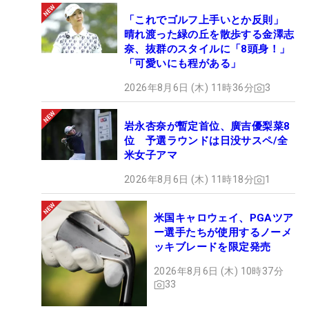
「これでゴルフ上手いとか反則」
晴れ渡った緑の丘を散歩する金澤志
奈、抜群のスタイルに「8頭身！」
「可愛いにも程がある」
2026年8月6日 (木) 11時36分
3
岩永杏奈が暫定首位、廣吉優梨菜8
位 予選ラウンドは日没サスペ/全
米女子アマ
2026年8月6日 (木) 11時18分
1
米国キャロウェイ、PGAツア
ー選手たちが使用するノーメ
ッキブレードを限定発売
2026年8月6日 (木) 10時37分
33