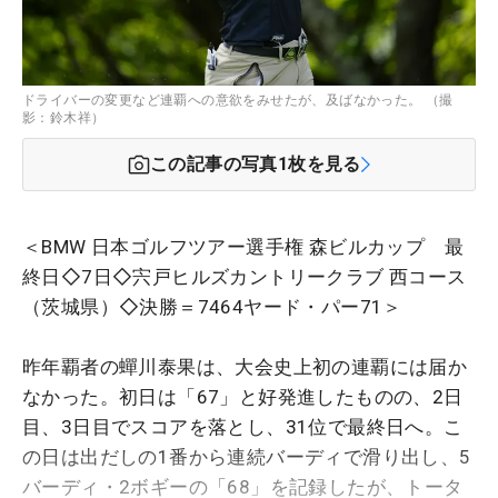
ドライバーの変更など連覇への意欲をみせたが、及ばなかった。 （撮
影：鈴木祥）
この記事の写真
1
枚を見る
＜BMW 日本ゴルフツアー選手権 森ビルカップ 最
終日◇7日◇宍戸ヒルズカントリークラブ 西コース
（茨城県）◇決勝＝7464ヤード・パー71＞
昨年覇者の蟬川泰果は、大会史上初の連覇には届か
なかった。初日は「67」と好発進したものの、2日
目、3日目でスコアを落とし、31位で最終日へ。こ
の日は出だしの1番から連続バーディで滑り出し、5
バーディ・2ボギーの「68」を記録したが、トータ