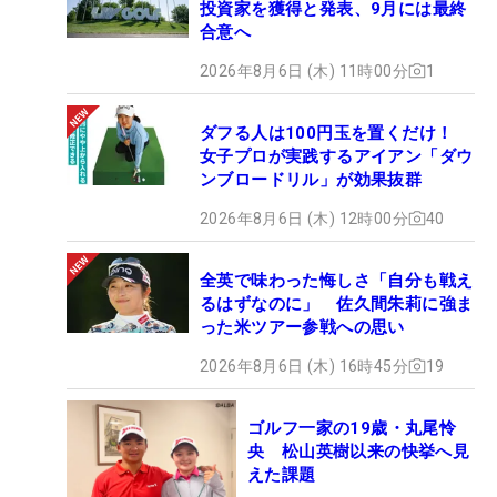
投資家を獲得と発表、9月には最終
合意へ
2026年8月6日 (木) 11時00分
1
ダフる人は100円玉を置くだけ！
女子プロが実践するアイアン「ダウ
ンブロードリル」が効果抜群
2026年8月6日 (木) 12時00分
40
全英で味わった悔しさ「自分も戦え
るはずなのに」 佐久間朱莉に強ま
った米ツアー参戦への思い
2026年8月6日 (木) 16時45分
19
ゴルフ一家の19歳・丸尾怜
央 松山英樹以来の快挙へ見
えた課題