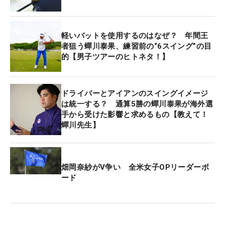
それでも「もう少し伸ばしたかった」というのが本
音。難易度の高い宍戸は、アウトの1番から6番がス
軽いバットを使用するのはなぜ？ 年間王
コアメークの鍵となる。この日はその6ホールをボ
者狙う蟬川泰果、練習前の“6スイング”の目
的【男子ツアーのヒトネタ！】
ギーなしの3バーディと攻略。しかし、8番は「しょ
うがないボギー」に。さらに15番パー5ではティシ
ョットを左隣の17番へ曲げ、そこから同ホールのフ
ドライバーとアイアンのスイングイメージ
ェアウェイにレイアップし、3番ウッドで戻したが4
は統一する？ 通算5勝の蟬川泰果が海外選
オン2パットのボギーを叩いてしまった。
手から受けた影響と求めるもの【教えて！
蟬川先生】
続く16番パー3では約7メートルを沈めてバウンスバ
ック。17番は2メートルにつけながらも決めきれず
パーとなり、最終18番で約4メートルのチャンスを
畑岡奈紗がV争い 全米女子OPリーダーボ
ード
逃すと悔しそうに天を仰いだ。「きょうはもったい
ないミスが少なかったのかなとは思うんですけど、
この難コースを攻略するのに1番必要なのは、ショ
ートゲームだと痛感した」と課題を挙げた。