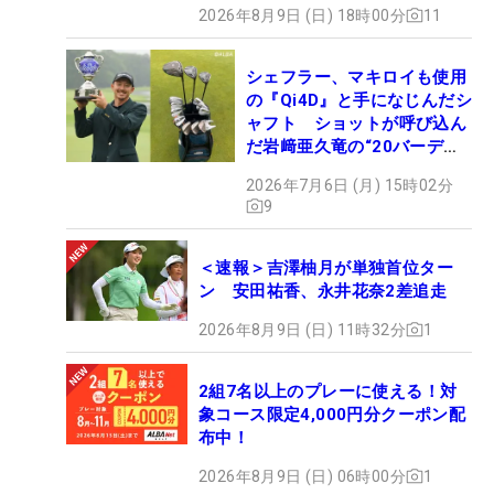
2026年8月9日 (日) 18時00分
11
シェフラー、マキロイも使用
の『Qi4D』と手になじんだシ
ャフト ショットが呼び込ん
だ岩﨑亜久竜の“20バーデ
ィ”【勝者のギア】
2026年7月6日 (月) 15時02分
9
＜速報＞吉澤柚月が単独首位ター
ン 安田祐香、永井花奈2差追走
2026年8月9日 (日) 11時32分
1
2組7名以上のプレーに使える！対
象コース限定4,000円分クーポン配
布中！
2026年8月9日 (日) 06時00分
1