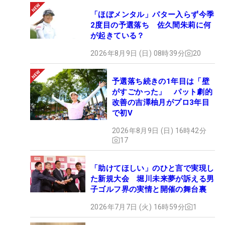
「ほぼメンタル」パター入らず今季
2度目の予選落ち 佐久間朱莉に何
が起きている？
2026年8月9日 (日) 08時39分
20
予選落ち続きの1年目は「壁
がすごかった」 パット劇的
改善の吉澤柚月がプロ3年目
で初V
2026年8月9日 (日) 16時42分
17
「助けてほしい」のひと言で実現し
た新規大会 堀川未来夢が訴える男
子ゴルフ界の実情と開催の舞台裏
2026年7月7日 (火) 16時59分
1