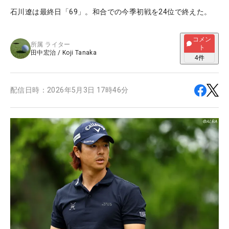
石川遼は最終日「69」。和合での今季初戦を24位で終えた。
コメン
所属
ライター
ト
田中宏治
/
Koji Tanaka
4
件
配信日時：
2026年5月3日 17時46分