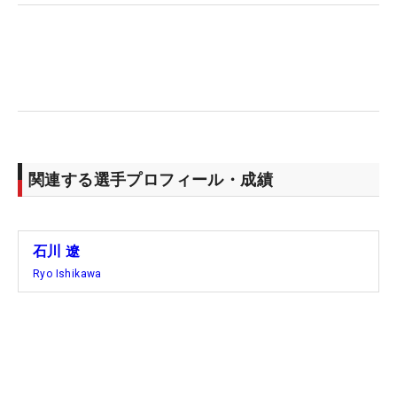
使える場面はあると思います」。クラブの表記では
18度のロフトを2度立てたもの。番手としては2UT
に相当する。
日本は開幕したばかりだが、コーン・フェリーツア
ーは3分の1以上を消化。「序盤でつまずいてしまっ
たけど、最近は良くなってきている。これからずっ
関連する選手プロフィール・成績
と正念場だと思いますけど、それが自分を成長させ
てくれると思って楽しみにしています」。
石川 遼
2週後のリシャッフルをクリアしても4試合後には2
Ryo Ishikawa
度目のリシャッフルと息つく暇もないスケジュー
ル。米ツアー復帰に向けて、途中で脱落するわけに
はいかない。（文・田中宏治）