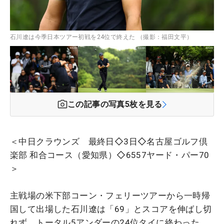
石川遼は今季日本ツアー初戦を24位で終えた （撮影：福田文平）
この記事の写真
5
枚を見る
＜中日クラウンズ 最終日◇3日◇名古屋ゴルフ倶
楽部 和合コース（愛知県）◇6557ヤード・パー70
＞
主戦場の米下部コーン・フェリーツアーから一時帰
国して出場した石川遼は「69」とスコアを伸ばし切
れず、トータル5アンダーの24位タイに終わった。