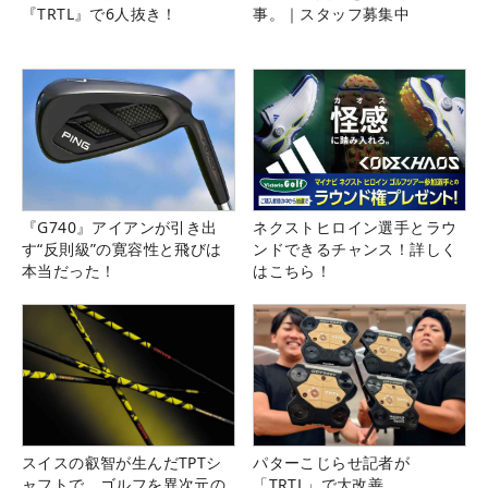
『TRTL』で6人抜き！
事。｜スタッフ募集中
『G740』アイアンが引き出
ネクストヒロイン選手とラウ
す“反則級”の寛容性と飛びは
ンドできるチャンス！詳しく
本当だった！
はこちら！
スイスの叡智が生んだTPTシ
パターこじらせ記者が
ャフトで、ゴルフを異次元の
「TRTL」で大改善