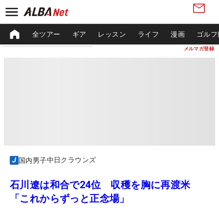
全ツアー
ギア
レッスン
ライフ
漫画
ゴルフ
メルマガ登録
中日クラウンズ
国内男子
石川遼は和合で24位 収穫を胸に再渡米
「これからずっと正念場」