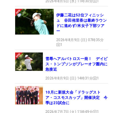
2026年8月5日 (水) 11時30分
1
伊藤二花は52位フィニッシ
ュ 谷田侑里香は最終ラウン
ドに進めず/米女子下部ツア
ー
2026年8月9日 (日) 07時35分
1
雪辱へアルバトロス一発！ デイビ
ス・トンプソンがプレーオフ圏内に
急接近
2026年8月9日 (日) 14時31分
1
10月に新規大会「ドラッグスト
ア・コスモスカップ」開催決定 今
季は23試合に
2026年7月7日 (火) 11時49分
1