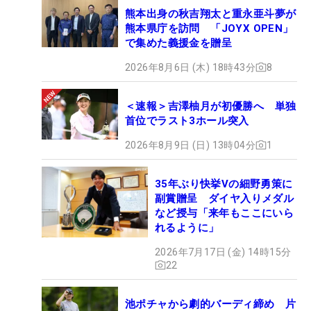
熊本出身の秋吉翔太と重永亜斗夢が
熊本県庁を訪問 「JOYX OPEN」
で集めた義援金を贈呈
2026年8月6日 (木) 18時43分
8
＜速報＞吉澤柚月が初優勝へ 単独
首位でラスト3ホール突入
2026年8月9日 (日) 13時04分
1
35年ぶり快挙Vの細野勇策に
副賞贈呈 ダイヤ入りメダル
など授与「来年もここにいら
れるように」
2026年7月17日 (金) 14時15分
22
池ポチャから劇的バーディ締め 片