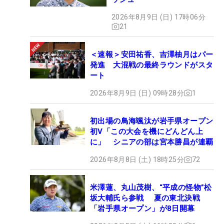
2026年8月9日 (日) 17時06分
21
＜速報＞安田祐香、吉澤柚月はパー
発進 大混戦の最終ラウンドがスタ
ート
2026年8月9日 (日) 09時28分
1
初出場の鳥海颯汰が岩手県オープン
初V「この大会を機にどんどん上
に」 シニアの部は宮本勝昌が連覇
2026年8月8日 (土) 18時25分
72
米澤蓮、丸山茂樹、“平成の怪物”松
坂大輔氏ら参戦 夏の東北決戦
「岩手県オープン」が8日開幕