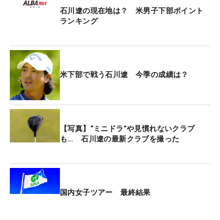
そのまま出せたのは良かったと思う」。攻め切れて
石川遼の現在地は？ 米男子下部ポイント
いなかったグリーン奥のピンに突っ込めるようにな
ランキング
ったのは収穫だ。
1年前に比べて、飛距離アップも実感している。
「昨年、成長してここに戻ってきたいと思ったのを
米下部で戦う石川遼 今季の成績は？
覚えています。1年間365日飛距離にこだわって、素
振りや練習をしてきて、ボール初速は4m/sぐらい上
がっている。続けることの大切さと大変さを改めて
感じますね」。練習の開始前に20回、米国にも竹ぼ
【写真】“ミニドラ”や見慣れないクラブ
も… 石川遼の最新クラブを撮った
うきを持ち込み、毎日素振りを続けている。
新兵器にも手ごたえを感じている。「日に日に信頼
度は増しています。最終日は3UTを抜いて16度のア
イアン型UTも入れていました。15番で林から出すと
国内女子ツアー 最終結果
きにしか使わなかったんで、あまり参考にはならな
かったんですけど、3UTより低い球が打てるので、