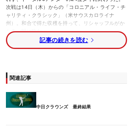
次戦は14日（木）からの「コロニアル・ライフ・チ
ャリティ・クラシック」（米サウスカロライナ
州）。和合で得た収穫を持って、リシャッフルがか
かる一戦に臨む。
記事の続きを読む
1番でバーディを奪って迎えた2番パー5。2打目をグ
リーン奥に運ぶと、パターで60センチに寄せる。誰
もが連続バーディの好スタートを確信したが、これ
がカップに嫌われてパー止まり。「プッシュアウト
関連記事
してしまいました」。猛チャージの流れを自ら手離
した。
それでも、ショートゲームを中心に収穫のある4日
中日クラウンズ 最終結果
間だった。「30～40ヤードのアプローチの距離感が
合っていないと感じていて、練習量を増やしてここ
に来ました。良くなっているなと感じていた部分が