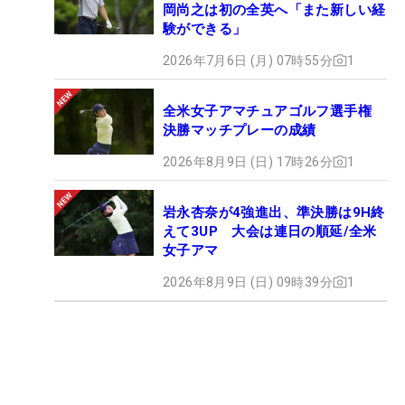
岡尚之は初の全英へ「また新しい経
験ができる」
2026年7月6日 (月) 07時55分
1
全米女子アマチュアゴルフ選手権
決勝マッチプレーの成績
2026年8月9日 (日) 17時26分
1
岩永杏奈が4強進出、準決勝は9H終
えて3UP 大会は連日の順延/全米
女子アマ
2026年8月9日 (日) 09時39分
1