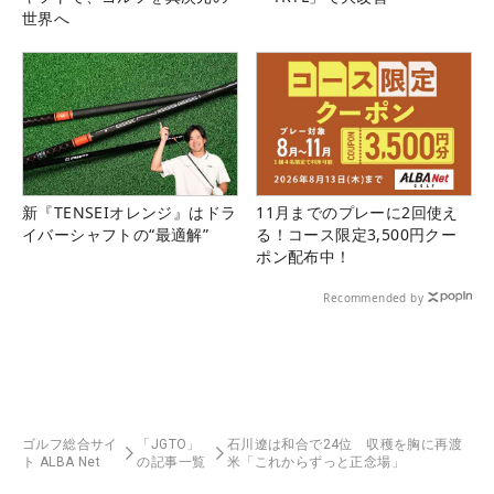
世界へ
新『TENSEIオレンジ』はドラ
11月までのプレーに2回使え
イバーシャフトの“最適解”
る！コース限定3,500円クー
ポン配布中！
Recommended by
ゴルフ総合サイ
「JGTO」
石川遼は和合で24位 収穫を胸に再渡
ト ALBA Net
の記事一覧
米「これからずっと正念場」