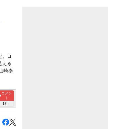
、
だ。ロ
見える
山崎泰
コメン
ト
1
件