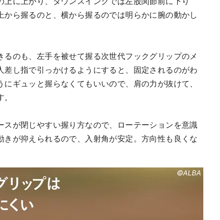
の上に上がり、ダウンスイングでは左股関節前に下り
上から握るのと、横から握るのでは明らかに腕の動かし
きるのも、左手を被せて握る次世代フックグリップのメ
人差し指で引っかけるようにすると、固定されるのがわ
うにギュッと握らなくてもいいので、肩の力が抜けて、
す。
ースが閉じやすい握り方なので、ローテーションを意識
動きが抑えられるので、入射角が安定。方向性も良くな