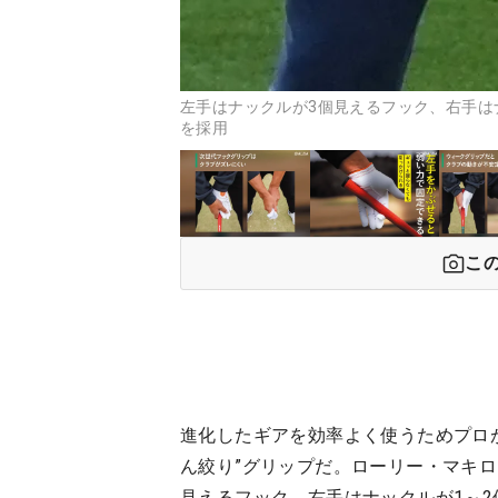
左手はナックルが3個見えるフック、右手は
を採用
こ
進化したギアを効率よく使うためプロ
ん絞り”グリップだ。ローリー・マキ
見えるフック、右手はナックルが1～