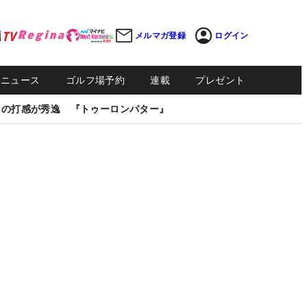
メルマガ登録
ログイン
Sニュース
ゴルフ場予約
連載
プレゼント
しの打感が秀逸 『トゥーロンパター』