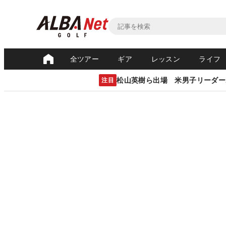
全ツアー
ギア
レッスン
ライフ
松山英樹ら出場 米男子リーダー
注目