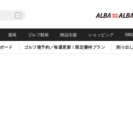
漫画
ゴルフ動画
雑誌出版
ショッピング
SN
ボード
ゴルフ場予約／毎週更新！限定優待プラン
削り出