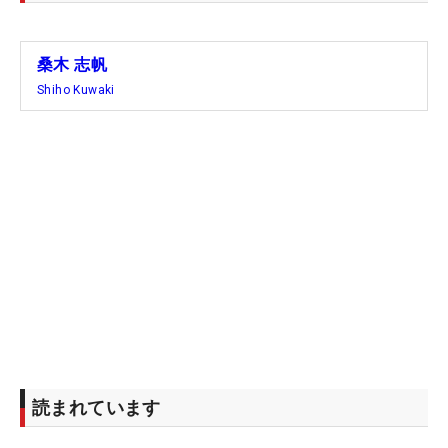
繊細な削り出しならではのフィーリングが、六甲国
際のグリーン攻略には欠かせなかった。
桑木 志帆
桑木といえばショット巧者のイメージが強い。パー
Shiho Kuwaki
オン率（4位）、トータルドライビング（2位）、ボ
ールストライキング（2位）といったショット力を
示す数字が今季も高水準で推移。ショットを支える
13本のクラブはドライバーからウェッジまですべて
信頼するブリヂストン製。今季2勝を下支えしてい
る。そんな中で平均パット数は30位台中盤とやや見
劣りしていたが、今大会のようにパットが機能すれ
ば、さらに勝ち星を重ねることになりそうだ。
次戦は今月25日にヘイゼルティン・ナショナル
GC（ミネソタ州）で開幕する「KPMG全米女子プロ
読まれています
選手権」。信頼感が高まった14本とともに、今季2
戦目の海外メジャー大会に最高の形で臨めそうだ。