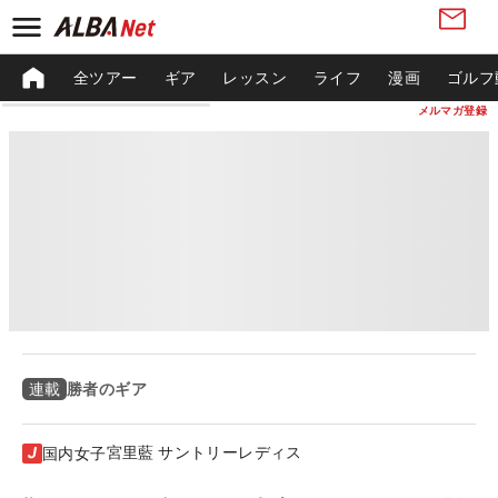
全ツアー
ギア
レッスン
ライフ
漫画
ゴルフ
メルマガ登録
勝者のギア
連載
宮里藍 サントリーレディス
国内女子