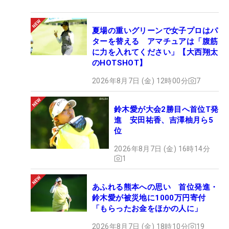
夏場の重いグリーンで女子プロはパ
ターを替える アマチュアは「腹筋
に力を入れてください」【大西翔太
のHOTSHOT】
2026年8月7日 (金) 12時00分
7
鈴木愛が大会2勝目へ首位T発
進 安田祐香、吉澤柚月ら5
位
2026年8月7日 (金) 16時14分
1
あふれる熊本への思い 首位発進・
鈴木愛が被災地に1000万円寄付
「もらったお金をほかの人に」
2026年8月7日 (金) 18時10分
19