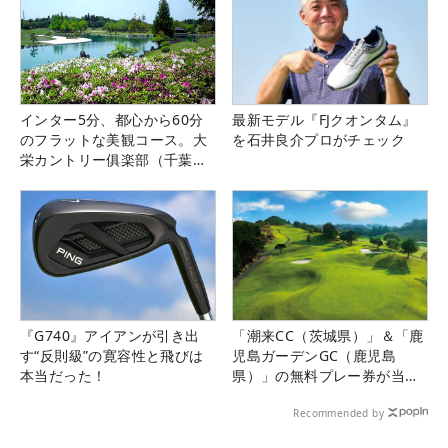
インター5分、都心から60分
最新モデル『FJクオンタム』
のフラットな美観コース。大
を石井良介プロがチェック
栄カントリー俱楽部（千葉
県）
『G740』アイアンが引き出
「潮来CC（茨城県）」＆「鹿
す“反則級”の寛容性と飛びは
児島ガーデンGC（鹿児島
本当だった！
県）」の無料プレー券が当た
る！！
Recommended by