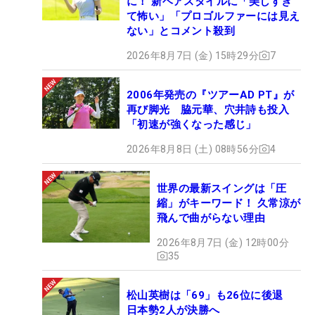
に！ 新ヘアスタイルに「美しすぎ
て怖い」「プロゴルファーには見え
ない」とコメント殺到
2026年8月7日 (金) 15時29分
7
2006年発売の『ツアーAD PT』が
再び脚光 脇元華、穴井詩も投入
「初速が強くなった感じ」
2026年8月8日 (土) 08時56分
4
世界の最新スイングは「圧
縮」がキーワード！ 久常涼が
飛んで曲がらない理由
2026年8月7日 (金) 12時00分
35
松山英樹は「69」も26位に後退
日本勢2人が決勝へ