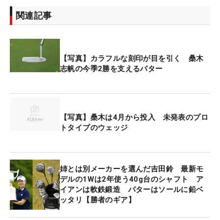
ア。際立ったのは、パットの好調ぶりだった。
関連記事
「初日、2日目にビッグスコアが出たのも2メートル
以内が入ってくれたし、昨日（3日目）もパットを
【写真】カラフルな刻印が目を引く 桑木
しっかり決められました。今日も前半は、外してい
志帆の今季2勝を支えるパター
たら優勝はなかったので、しぶいパーパットが決ま
ったからこその優勝だと思います」
初日から「24」、「25」、「26」パット。最終日
【写真】桑木は4月から投入 未発表のプロ
こそ前半はチャンスメークに苦しみ「28」パットと
トタイプのウェッジ
したが、4日間でボギーがわずか3つという安定感抜
群のゴルフを展開できたのはグリーン上のパフォー
マンスによるところが大きかった。
姉とは別メーカーを選んだ吉田鈴 最新モ
デルの1Wは2年使う40g台のシャフト ア
イアンは軟鉄鍛造 パターはソールに鉛ベ
永井花奈との激しいデッドヒートを繰り広げた最終
ッタリ【勝者のギア】
ラウンドは、しびれる展開の連続。前半は1オーバ
ーとスコアを落としたが、後半の12番パー5で3打目