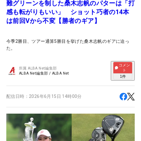
難グリーンを制した桑木志帆のパターは「打
感も転がりもいい」 ショット巧者の14本
は前回Vから不変【勝者のギア】
今季2勝目、ツアー通算5勝目を挙げた桑木志帆のギアに迫っ
た。
コメン
所属
ALBA Net編集部
ト
ALBA Net編集部
/
ALBA Net
1
件
配信日時：
2026年6月15日 14時00分