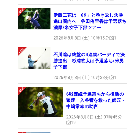
伊藤二花は「69」と巻き返し決勝
進出圏内へ 谷田侑里香は予選落ち
濃厚/米女子下部ツアー
2026年8月8日 (土) 10時15分
1
石川遼は終盤の4連続バーディで決
勝進出 杉浦悠太は予選落ち/米男
子下部
2026年8月8日 (土) 10時33分
1
6戦連続予選落ちから復活の
狼煙 入谷響を救った師匠・
中嶋常幸の助言
2026年8月8日 (土) 07時45分
19