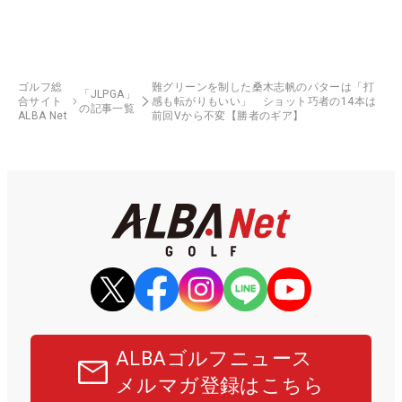
ゴルフ総
難グリーンを制した桑木志帆のパターは「打
「JLPGA」
合サイト
感も転がりもいい」 ショット巧者の14本は
の記事一覧
ALBA Net
前回Vから不変【勝者のギア】
ALBAゴルフニュース
メルマガ登録はこちら