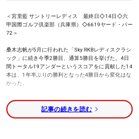
＜宮里藍 サントリーレディス 最終日◇14日◇六
甲国際ゴルフ倶楽部（兵庫県）◇6619ヤード・パー
72＞
桑木志帆が5月に行われた「Sky RKBレディスクラシ
ック」に続き今季2勝目、通算5勝目を挙げた。4日
間トータル19アンダーというスコアをに貢献した14
本は、1年半ぶりの勝利となった4勝目から変化はな
かった。
激闘のすえに14位タイに入った前週の「全米女子オ
記事の続きを読む
ープン」から帰国したばかりで、体調面は万全とは
いえない状態。4日間大会でアップダウンもきつい
コースながら、初日は8バーディで「64」をマーク
し、2日目も8バーディ（1ボギー）のビッグスコ