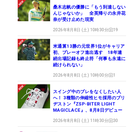
桑木志帆の優勝に「もう到達しない
んじゃないか」 全英帰りの永井花
奈が受け止めた現実
2026年8月8日 (土) 10時30分
19
米通算13勝の元世界1位がキャリア
初、プレーオフ進出逃す 18年連
続出場記録も終止符「何事も永遠に
続けられない」
2026年8月8日 (土) 10時00分
1
スイング中のブレをなくしたい人
へ！ 3種類の伸縮性ヒモ採用のブリ
ヂストン『ZSP-BITER LIGHT
MAGICLACE』、8月8日デビュー
2026年8月8日 (土) 11時30分
30