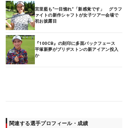
を50センチに寄せてバーディ。続く13番では下り5
宮里藍も“一目惚れ”「新感覚です」 グラフ
メートルのスライスラインをジャストタッチで沈め
ァイトの新作シャフトが女子ツアー会場で
初お披露目
た。15番パー4では2打目をピン左奥のエッジに外
し、マウンドの上というピンチを迎えるも、ここか
ら絶妙なタッチで10センチに寄せてパーセーブ。16
『100CB』の刻印に多面バックフェース
番の難関パー3ではティショットを2メートル強に乗
平塚新夢がブリヂストンの新アイアン投入
せてバーディを奪うなど、要所でパターが活躍を見
か
せた。
5月の優勝時には「ショットのようにラインを出し
ていける」と、使用するピンタイプの効能を話して
いたが、ピレッティの『ポテンザLN GSS』が今大会
でも結果を残した。1ラウンドあたりの平均パット
数は「25.75」で全体2位の数字。「デザインもかわ
いいですし、打感がすごく好きで、きれいに転がっ
関連する選手プロフィール・成績
てくれるので好きです」。シャープな見た目ながら