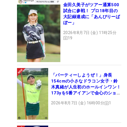
金田久美子がツアー通算500
試合に参戦！ プロ18年目の
大記録達成に「あんびりーば
ぼー」
2026年8月7日 (金) 11時25分
19
「パーティーしようぜ！」身長
154cmの小さなドラコン女子・鈴
木真緒が人生初のホールインワン！
173yを5番アイアンで会心のショッ
ト
2026年8月7日 (金) 16時00分
1