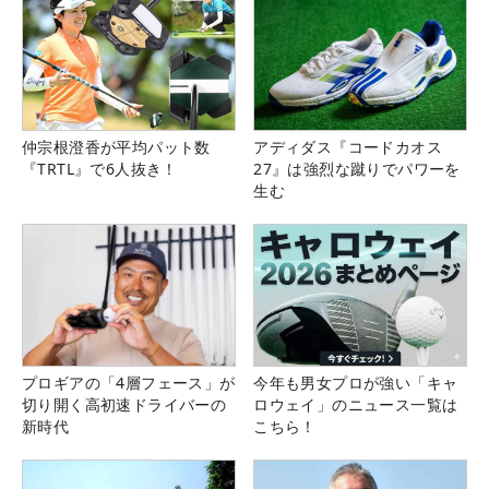
仲宗根澄香が平均パット数
アディダス『コードカオス
『TRTL』で6人抜き！
27』は強烈な蹴りでパワーを
生む
プロギアの「4層フェース」が
今年も男女プロが強い「キャ
切り開く高初速ドライバーの
ロウェイ」のニュース一覧は
新時代
こちら！