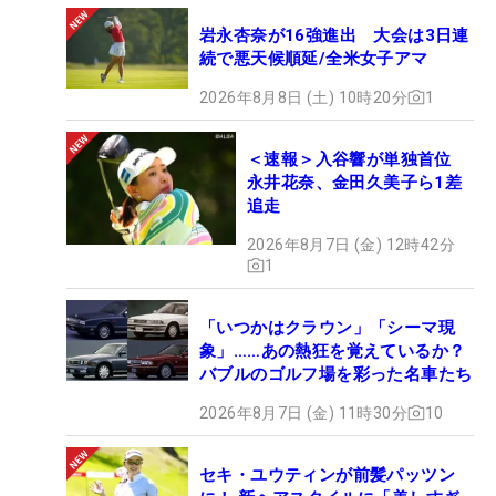
岩永杏奈が16強進出 大会は3日連
【桑木志帆の優勝セッティング】
続で悪天候順延/全米女子アマ
1W：ブリヂストン BX1LS（9度/ディアマナ
2026年8月8日 (土) 10時20分
1
BB53S）
3W：ブリヂストン B1ST（15度/ディアマナ
＜速報＞入谷響が単独首位
WB53S）
永井花奈、金田久美子ら1差
3,4U：ブリヂストン BX2HT（19,22度/TENSEI 1K
追走
HY70S）
2026年8月7日 (金) 12時42分
5I～PW：ブリヂストン 241CB（N.S.プロGH850
1
S）
48,52度：ブリヂストン BITING SPINプロト（N.S.
「いつかはクラウン」「シーマ現
象」……あの熱狂を覚えているか？
プロGH950 S）
バブルのゴルフ場を彩った名車たち
58 度：ブリヂストン BITING SPIN（N.S.プロ
GH950 S）
2026年8月7日 (金) 11時30分
10
PT：ピレッティ ポテンザLN GSS
BALL：ブリヂストン ツアーB XS
セキ・ユウティンが前髪パッツン