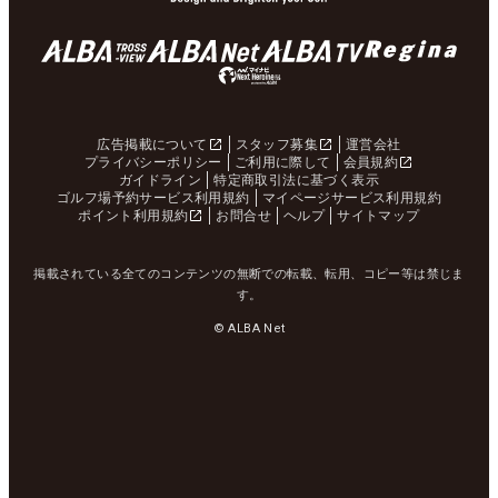
広告掲載について
スタッフ募集
運営会社
プライバシーポリシー
ご利用に際して
会員規約
ガイドライン
特定商取引法に基づく表示
ゴルフ場予約サービス利用規約
マイページサービス利用規約
ポイント利用規約
お問合せ
ヘルプ
サイトマップ
掲載されている全てのコンテンツの無断での転載、転用、コピー等は禁じま
す。
© ALBA Net