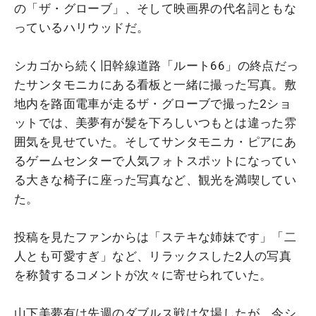
の「ザ・グローブ」、そして映画界の代名詞ともな
っているハリウッドだ。
シカゴから続く旧幹線道路「ルート66」の終点だっ
たサンタモニカにある看板と一緒に撮った写真。敷
地内を路面電車が走るザ・グローブで撮った2ショ
ットでは、美夢有が髪を下ろしいつもとは違った雰
囲気を見せていた。そしてサンタモニカ・ピアにあ
るゲームセンターで人気フォトスポットになってい
る大きな椅子に座った写真など、観光を満喫してい
た。
投稿を見たファンからは「ステキな姉妹です」「二
人とも可愛すぎ」など、リラックスした2人の写真
を称賛するコメントが次々に寄せられていた。
山下美夢有は先週のダブルス戦は欠場したが、今シ