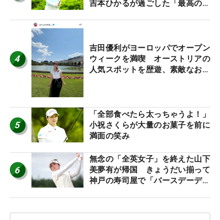
吉本ひかるが過ごした「最高の夏
休み！」
吉田優利がヨーロッパでオープン
4
ウィークを満喫 オーストリアの
人気スポットを歴遊、素敵なお土
産もゲット！
「全部食べたら太っちゃうよ！」
5
小祝さくらが大量のお菓子を前に
満面の笑み
無念の「全英女子」を終えた山下
6
美夢有が帰国 きょうだい揃って
神戸の寿司屋で「バースデーディ
ナー？」