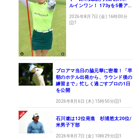
ルインワン！ 173yを5番アイ
アンで会心のショット
2026年8月7日 (金) 16時00分
1
プロアマ当日の脇元華に密着！「早
朝のホテル出発から、ラウンド後の
練習まで」忙しく過ごすプロの1日
を公開
2026年8月6日 (木) 15時50分
1
石川遼は12位発進 杉浦悠太20位/
米男子下部
2026年8月7日 (金) 10時29分
1