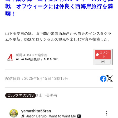
戦 オフウィークには仲良く西海岸旅行を満
喫！
山下美夢有の妹、山下蘭が米国西海岸から自身のインスタグラ
ムを更新。姉妹でロサンゼルス観光を楽しむ写真を投稿した。
コメン
所属
ALBA Net編集部
ト
ALBA Net編集部
/
ALBA Net
1
件
配信日時：
2026年6月15日 13時15分
ゴルフ界のSNS
#
山下美夢有