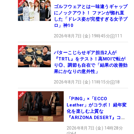
ゴルフウェアとは一味違うギャップ
にノックアウト！ ファンが惚れ直
した「ドレス姿が完璧すぎる女子プ
ロ」神10
2026年8月7日 (金) 19時45分
111
パターこじらせギア担当2人が
『TRTL』をテスト！高MOIで転が
り◎、調節も自在で「結果の改善効
果にかなりの意外性」
2026年8月7日 (金) 11時15分
18
「PING」×「ECCO
Leather」がコラボ！ 経年変
化を楽しむ上質な
『ARIZONA DESERT』コレ
クション、9月15日限定デビ
2026年8月7日 (金) 14時28分
ュー
64