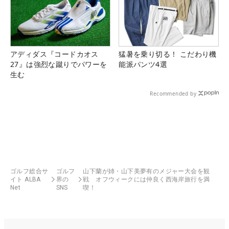
アディダス『コードカオス
猛暑を乗り切る！ こだわり機
27』は強烈な蹴りでパワーを
能派パンツ4選
生む
Recommended by
ゴルフ総合サ
ゴルフ
山下蘭が姉・山下美夢有のメジャー大会を観
イト ALBA
界の
戦 オフウィークには仲良く西海岸旅行を満
Net
SNS
喫！