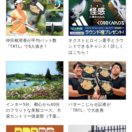
仲宗根澄香が平均パット数
ネクストヒロイン選手とラウ
『TRTL』で6人抜き！
ンドできるチャンス！詳しく
はこちら！
インター5分、都心から60分
パターこじらせ記者が
のフラットな美観コース。大
「TRTL」で大改善
栄カントリー俱楽部（千葉
県）