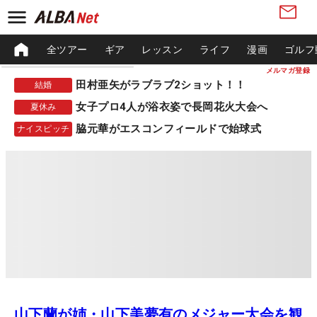
全ツアー
ギア
レッスン
ライフ
漫画
ゴルフ
メルマガ登録
田村亜矢がラブラブ2ショット！！
結婚
女子プロ4人が浴衣姿で長岡花火大会へ
夏休み
脇元華がエスコンフィールドで始球式
ナイスピッチ
山下蘭が姉・山下美夢有のメジャー大会を観