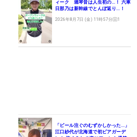
ィーク 堀琴音は人生初の…！ 六車
日那乃は新幹線でとんぼ返り…！
2026年8月7日 (金) 11時57分
1
「ビール注ぐのむずかしかった…」
江口紗代が北海道で初ビアガーデ