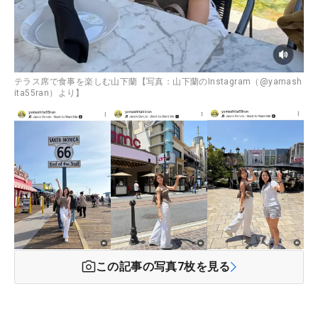
テラス席で食事を楽しむ山下蘭【写真：山下蘭のInstagram（@yamash
ita55ran）より】
この記事の写真
7
枚を見る