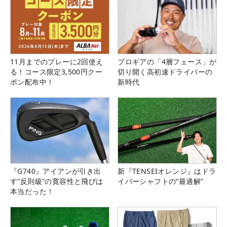
11月までのプレーに2回使え
プロギアの「4層フェース」が
る！コース限定3,500円クー
切り開く高初速ドライバーの
ポン配布中！
新時代
『G740』アイアンが引き出
新『TENSEIオレンジ』はドラ
す“反則級”の寛容性と飛びは
イバーシャフトの“最適解”
本当だった！