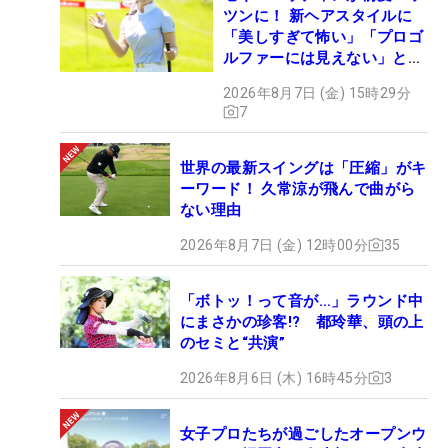
ツンに！ 新ヘアスタイルに
「美しすぎて怖い」「プロゴ
ルファーには見えない」とコ
メント殺到
2026年8月7日 (金) 15時29分
7
世界の最新スイングは「圧縮」がキ
ーワード！ 久常涼が飛んで曲がら
ない理由
2026年8月7日 (金) 12時00分
35
「ボトッ！って音が…」ラウンド中
にまさかの珍客!? 都玲華、頭の上
のセミと“共演”
2026年8月6日 (木) 16時45分
3
女子プロたちが過ごしたオープンウ