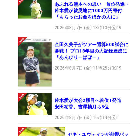
あふれる熊本への思い 首位発進・
鈴木愛が被災地に1000万円寄付
「もらったお金をほかの人に」
2026年8月7日 (金) 18時10分
19
金田久美子がツアー通算500試合に
参戦！ プロ18年目の大記録達成に
「あんびりーばぼー」
2026年8月7日 (金) 11時25分
19
鈴木愛が大会2勝目へ首位T発進
安田祐香、吉澤柚月ら5位
2026年8月7日 (金) 16時14分
1
セキ・ユウティンが前髪パッ