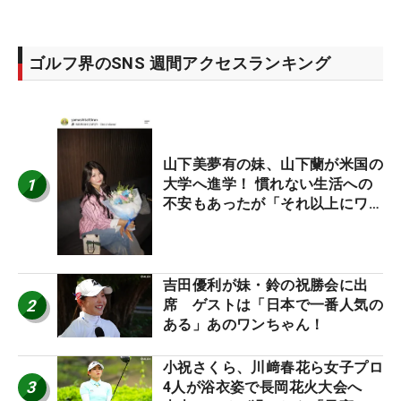
ゴルフ界のSNS 週間アクセスランキング
山下美夢有の妹、山下蘭が米国の
1
大学へ進学！ 慣れない生活への
不安もあったが「それ以上にワク
ワクしています」
吉田優利が妹・鈴の祝勝会に出
2
席 ゲストは「日本で一番人気の
ある」あのワンちゃん！
小祝さくら、川﨑春花ら女子プロ
3
4人が浴衣姿で長岡花火大会へ