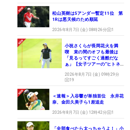
松山英樹は5アンダー暫定11位 第
1Rは悪天候のため順延
2026年8月7日 (金) 08時26分
1
小祝さくらが長岡花火を満
喫 束の間のオフも最後は
「見るってすごく過酷だな
ぁ」【女子ツアーの“ヒトネ
タ”】
2026年8月7日 (金) 09時29分
19
＜速報＞入谷響が単独首位 永井花
奈、金田久美子ら1差追走
2026年8月7日 (金) 12時42分
1
「全部食べたら太っちゃうよ！」小