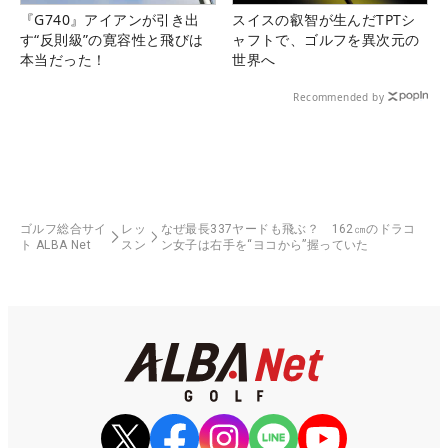
『G740』アイアンが引き出
スイスの叡智が生んだTPTシ
す“反則級”の寛容性と飛びは
ャフトで、ゴルフを異次元の
本当だった！
世界へ
Recommended by
ゴルフ総合サイ
レッ
なぜ最長337ヤードも飛ぶ？ 162㎝のドラコ
ト ALBA Net
スン
ン女子は右手を“ヨコから”握っていた