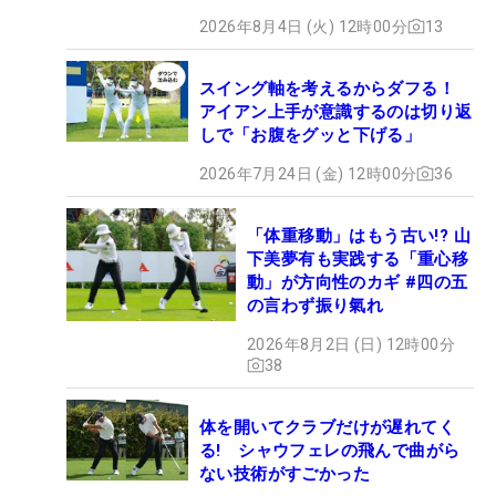
2026年8月4日 (火) 12時00分
13
スイング軸を考えるからダフる！
アイアン上手が意識するのは切り返
しで「お腹をグッと下げる」
2026年7月24日 (金) 12時00分
36
「体重移動」はもう古い!? 山
下美夢有も実践する「重心移
動」が方向性のカギ #四の五
の言わず振り氣れ
2026年8月2日 (日) 12時00分
38
体を開いてクラブだけが遅れてく
る! シャウフェレの飛んで曲がら
ない技術がすごかった