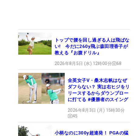
トップで腰を回し過ぎる人は飛ばな
い! 今だに260y飛ぶ森田理香子が
教える『お腹ドリル』
2026年8月5日 (水) 12時00分
68
全英女子V・桑木志帆はなぜ
ダフらない？ 実は右ヒジをリ
リースするからダウンブロー
に打てる #優勝者のスイング
2026年8月3日 (月) 15時30分
45
小柄なのに300y超連発！ PGAの猛