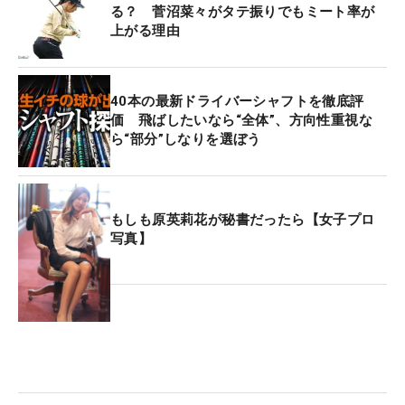
る？ 菅沼菜々がタテ振りでもミート率が
上がる理由
40本の最新ドライバーシャフトを徹底評
価 飛ばしたいなら“全体”、方向性重視な
ら“部分”しなりを選ぼう
もしも原英莉花が秘書だったら【女子プロ
写真】