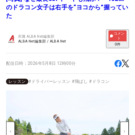
のドラコン女子は右手を“ヨコから”握ってい
た
コメン
所属
ALBA Net編集部
ト
ALBA Net編集部
/
ALBA Net
0
件
配信日時：
2026年5月8日 12時00分
レッスン
#
ドライバーレッスン
#
飛ばし
#
ドラコン