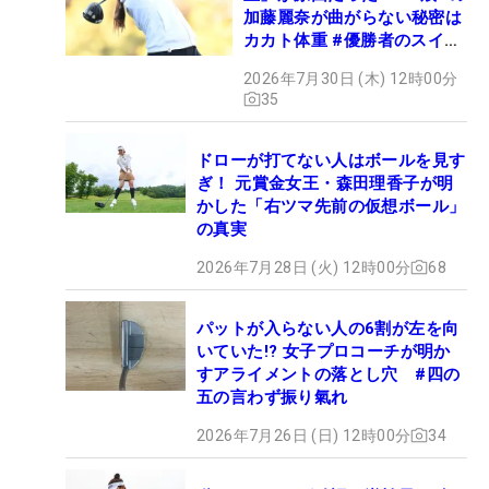
加藤麗奈が曲がらない秘密は
カカト体重 #優勝者のスイン
グ
2026年7月30日 (木) 12時00分
35
ドローが打てない人はボールを見す
ぎ！ 元賞金女王・森田理香子が明
かした「右ツマ先前の仮想ボール」
の真実
2026年7月28日 (火) 12時00分
68
パットが入らない人の6割が左を向
いていた!? 女子プロコーチが明か
すアライメントの落とし穴 #四の
五の言わず振り氣れ
2026年7月26日 (日) 12時00分
34