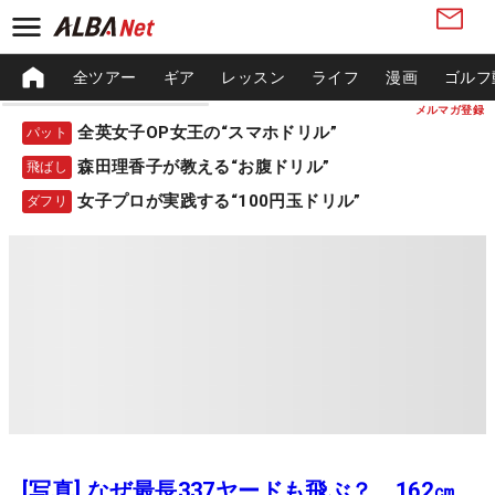
全ツアー
ギア
レッスン
ライフ
漫画
ゴルフ
メルマガ登録
全英女子OP女王の“スマホドリル”
パット
森田理香子が教える“お腹ドリル”
飛ばし
女子プロが実践する“100円玉ドリル”
ダフリ
[写真] なぜ最長337ヤードも飛ぶ？ 162㎝