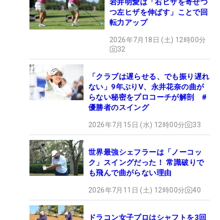
岩井明愛は「右ヒザを寄せつ
つ左ヒザを伸ばす」ことで回
転力アップ
2026年7月18日 (土) 12時00分
32
「クラブは遅らせる、でも振り遅れ
ない」9年ぶりV、永井花奈の曲が
らない秘密をプロコーチが解剖 #
優勝者のスイング
2026年7月15日 (水) 12時00分
33
世界最強シェフラーは「ノーコッ
ク」スイングだった！ 常識破りで
も飛んで曲がらない理由
2026年7月11日 (土) 12時00分
40
ドラコン女子プロはシャフトを3回