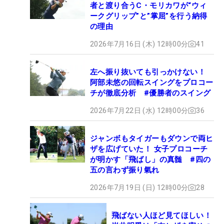
者と渡り合うC・モリカワが“ウィ
ークグリップ”と”掌屈”を行う納得
の理由
2026年7月16日 (木) 12時00分
41
左へ振り抜いても引っかけない！
阿部未悠の回転スイングをプロコー
チが徹底分析 #優勝者のスイング
2026年7月22日 (水) 12時00分
36
ジャンボもタイガーもダウンで両ヒ
ザを広げていた！ 女子プロコーチ
が明かす「飛ばし」の真髄 #四の
五の言わず振り氣れ
2026年7月19日 (日) 12時00分
28
飛ばない人ほど見てほしい！