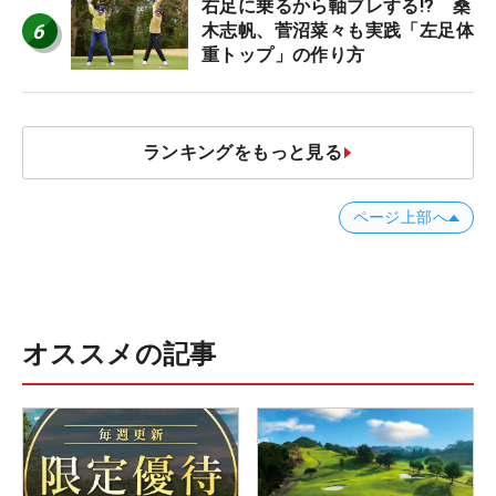
右足に乗るから軸ブレする!? 桑
6
木志帆、菅沼菜々も実践「左足体
重トップ」の作り方
ランキングをもっと見る
ページ上部へ
オススメの記事