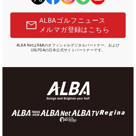
ALBAゴルフニュース
メルマガ登録はこちら
ALBA NetはR&Aのオフィシャルデジタルパートナー、および
USLPGAの日本公式サイトパートナーです。