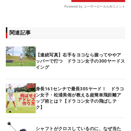
関連記事
【連続写真】右手をヨコなら握ってややア
ッパーで打つ ドラコン女子の300ヤードス
イング
身長161センチで最長305ヤード！ ドラコ
ン女子・松浦美侑が教える超簡単飛距離ア
ップ術とは？【ドラコン女子の飛ばしテ
ク】
シャフトがクロスしているのに、なぜ当た