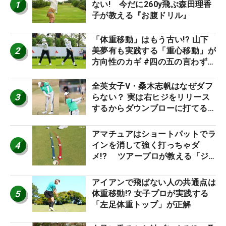
1
ない! 今だに260y飛ぶ森田理香
子が教える『お腹ドリル』
「体重移動」はもう古い!? 山下
2
美夢有も実践する「重心移動」が
方向性のカギ #四の五の言わず振
り氣れ
全英女子V・桑木志帆はなぜダフ
3
らない？ 実は右ヒジをリリース
するからダウンブローに打てる #
優勝者のスイング
アマチュアはショートパットでラ
4
インを消して強く打っちゃダ
メ!? ツアープロが教える「ジ
ャストタッチ」なら3パットが激
減するワケ
アイアンで飛ばない人の共通点は
5
体重移動!? 女子プロが実践する
「左足体重トップ」が正解