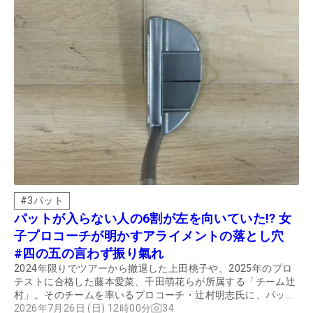
#
3パット
パットが入らない人の6割が左を向いていた!? 女
子プロコーチが明かすアライメントの落とし穴
#四の五の言わず振り氣れ
2024年限りでツアーから撤退した上田桃子や、2025年のプロ
テストに合格した藤本愛菜、千田萌花らが所属する「チーム辻
村」。そのチームを率いるプロコーチ・辻村明志氏に、パット
が上達するコツについてじっくり話を聞いた。
2026年7月26日 (日) 12時00分
34