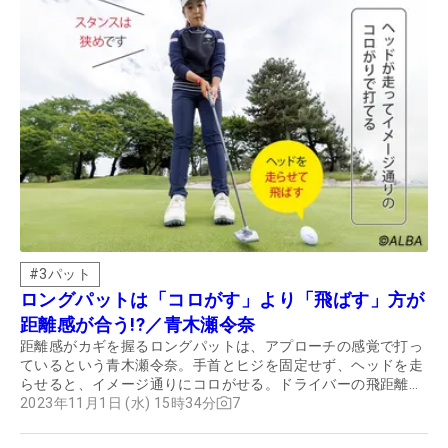
#
3パット
ロングパットは「コロがす」より「飛ばす」方が
距離感が合う!?／青木瀬令奈
距離感がカギを握るロングパットは、アプローチの感覚で打っ
ているという青木瀬令奈。手首とヒジを固定せず、ヘッドを走
らせると、イメージ通りにコロがせる。ドライバーの飛距離は
220ヤード前後、ツアーでも飛ばない青木が勝てる理由はここ
2023年11月1日 (水) 15時34分
7
にある。