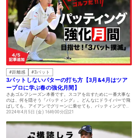
#
距離感
#
3パット
3パットしないパターの打ち方【3月&4月はツア
ープロに学ぶ春の強化月間】
さあゴルフシーズン本番です。スコアを出すために一番大事な
のは、何を隠そう『パッティング』。どんなにドライバーで飛
ばしても、アイアンでグリーンに乗せても、パッティングで失
敗をするとすべてが台無し。むしろショットが曲がり倒して
2024年4月5日 (金) 16時00分
21
も、パッティングさえ入れば「パターは七難隠す」で大崩れは
ありません。パターはセンスでしょと諦めてはダメ。理論を知
り、技術を磨けば誰でも脱・3パットは可能です。 3月&4月は
パター特訓といきましょう！