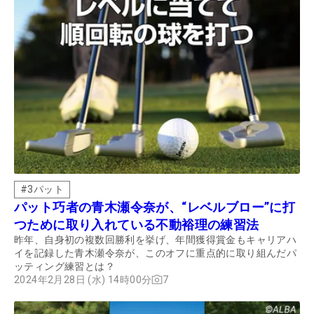
#
3パット
パット巧者の青木瀬令奈が、“レベルブロー”に打
つために取り入れている不動裕理の練習法
昨年、自身初の複数回勝利を挙げ、年間獲得賞金もキャリアハ
イを記録した青木瀬令奈が、このオフに重点的に取り組んだパ
ッティング練習とは？
2024年2月28日 (水) 14時00分
7