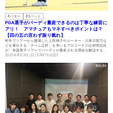
#
パター
#
3パット
PGA選手がバーディ量産できるのは丁寧な練習に
アリ！ アマチュアもマネすべきポイントは？
【四の五の言わず振り氣れ】
昨年でツアーから撤退した上田桃子やルーキー・六車日那乃な
どを輩出する「チーム辻村」を率いるプロコーチの辻村明志氏
が、米国男子ツアーでバーディが量産される理由を解説する。
2025年8月3日 (日) 07時15分
1