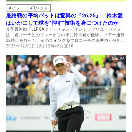
#
パター
#
3パット
最終戦の平均パットは驚異の『26.25』 鈴木愛
はいかにして球を“押す”技術を身につけたのか
今季最終戦「JLPGAツアーチャンピオンシップリコーカップ」
は、岩井千怜とのプレーオフの末に鈴木愛が優勝。ツアー通算
22勝目を飾った。そのスイングをプロコーチの南秀樹が分析。
我々が参考にしたいポイントも教えてもらった。
2025年12月2日 (火) 12時45分
18