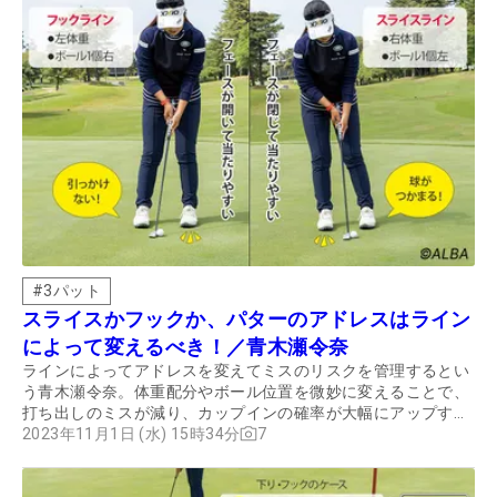
#
3パット
スライスかフックか、パターのアドレスはライン
によって変えるべき！／青木瀬令奈
ラインによってアドレスを変えてミスのリスクを管理するとい
う青木瀬令奈。体重配分やボール位置を微妙に変えることで、
打ち出しのミスが減り、カップインの確率が大幅にアップする
と教えてくれた。ドライバーの飛距離は220ヤード前後、ツア
2023年11月1日 (水) 15時34分
7
ーでも飛ばない青木が勝てる理由はここにある。