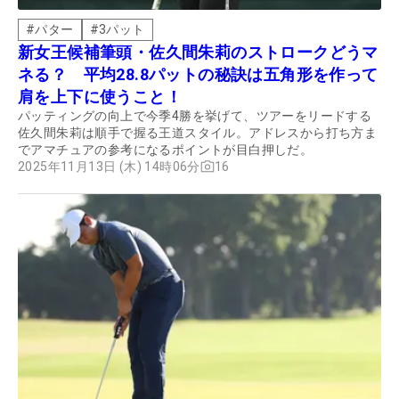
#
パター
#
3パット
新女王候補筆頭・佐久間朱莉のストロークどうマ
ネる？ 平均28.8パットの秘訣は五角形を作って
肩を上下に使うこと！
パッティングの向上で今季4勝を挙げて、ツアーをリードする
佐久間朱莉は順手で握る王道スタイル。アドレスから打ち方ま
でアマチュアの参考になるポイントが目白押しだ。
2025年11月13日 (木) 14時06分
16