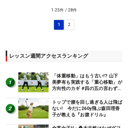
1
-
25
件
/
28
件
1
2
レッスン週間アクセスランキング
「体重移動」はもう古い!? 山下
1
美夢有も実践する「重心移動」が
方向性のカギ #四の五の言わず振
り氣れ
トップで腰を回し過ぎる人は飛ば
2
ない! 今だに260y飛ぶ森田理香
子が教える『お腹ドリル』