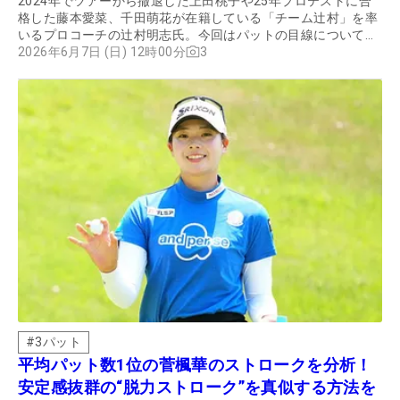
2024年でツアーから撤退した上田桃子や25年プロテストに合
格した藤本愛菜、千田萌花が在籍している「チーム辻村」を率
いるプロコーチの辻村明志氏。今回はパットの目線についてじ
っくり聞いた。
2026年6月7日 (日) 12時00分
3
#
3パット
平均パット数1位の菅楓華のストロークを分析！
安定感抜群の“脱力ストローク”を真似する方法を