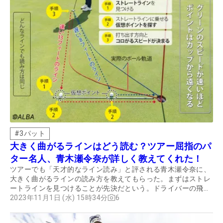
#
3パット
大きく曲がるラインはどう読む？ツアー屈指のパ
ター名人、青木瀬令奈が詳しく教えてくれた！
ツアーでも「天才的なライン読み」と評される青木瀬令奈に、
大きく曲がるラインの読み方を教えてもらった。まずはストレ
ートラインを見つけることが先決だという。ドライバーの飛距
離は220ヤード前後、ツアーでも飛ばない青木が勝てる理由は
2023年11月1日 (水) 15時34分
6
ここにある。