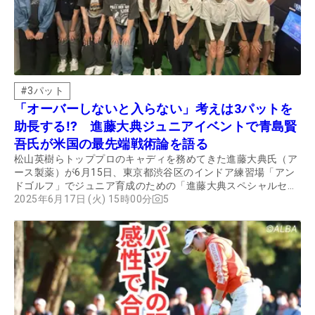
#
3パット
「オーバーしないと入らない」考えは3パットを
助長する⁉ 進藤大典ジュニアイベントで青島賢
吾氏が米国の最先端戦術論を語る
松山英樹らトッププロのキャディを務めてきた進藤大典氏（ア
ース製薬）が6月15日、東京都渋谷区のインドア練習場「アン
ドゴルフ」でジュニア育成のための「進藤大典スペシャルセッ
ションイベント」を行った。進藤氏は2021年から中学・高校男
2025年6月17日 (火) 15時00分
5
女の各部門別にジュニア大会を開催しており、昨年大会の各部
門上位5人を招待してゴルフ界の“最先端”を伝えた。