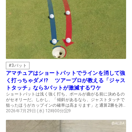
#
3パット
アマチュアはショートパットでラインを消して強
く打っちゃダメ!? ツアープロが教える「ジャス
トタッチ」なら3パットが激減するワケ
ショートパットは浅く強く打ち、ボールが曲がる前に決めるの
がセオリーだ。しかし、「傾斜があるなら、ジャストタッチで
狙ったほうがカップインの確率は高まります」と通算2勝を誇
る髙橋竜彦は言う。その真意を聞いた。
2026年7月29日 (水) 12時00分
9