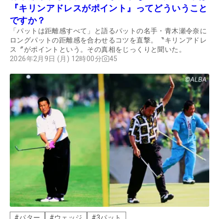
『キリンアドレスがポイント』ってどういうこと
ですか？
「パットは距離感すべて」と語るパットの名手・青木瀬令奈に
ロングパットの距離感を合わせるコツを直撃。〝キリンアドレ
ス〞がポイントという。その真相をじっくりと聞いた。
2026年2月9日 (月) 12時00分
45
#
パター
#
ウェッジ
#
3パット