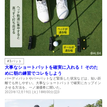
#
3パット
大事なショートパットを確実に入れる！ そのた
めに朝の練習でコレをしよう
バーディパットやパーパットなど緊張した状況などは、短い距
離でも外しやすい。大事なショートパットで確実にカップイン
させる方法を、一ノ瀬優希に聞いた。
2023年12月19日 (火) 18時00分
3