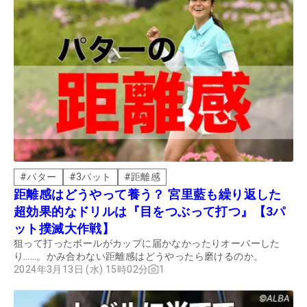
#
パター
#
3パット
#
距離感
距離感はどうやって養う？ 宮里藍も繰り返した
超効果的なドリルは『目をつぶって打つ』【3パ
ット撲滅大作戦】
狙って打ったボールがカップに届かなかったりオーバーした
り……。かみ合わない距離感はどうやったら磨けるのか。
2024年3月13日 (水) 15時02分
1