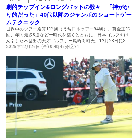
劇的チップイン&ロングパットの数々 「神がか
り的だった」40代以降のジャンボのショートゲー
ムテクニック
世界中のツアー通算113勝（うち日本ツアー94勝）、賞金王12
回、年間最多8勝など一時代を築くとともに、日本ゴルフをけ
ん引した不世出の天才ゴルファー尾崎将司氏。12月23日にS状
結腸がんのため78歳で逝去した。ジャンボ軍団の一員である東
2025年12月26日 (金) 07時45分
31
聡が、ゴルフ誌ALBA911号で語ってくれた令和の今でも色褪
せないジャンボのショートゲームのテクニックをあらためて紹
介する。