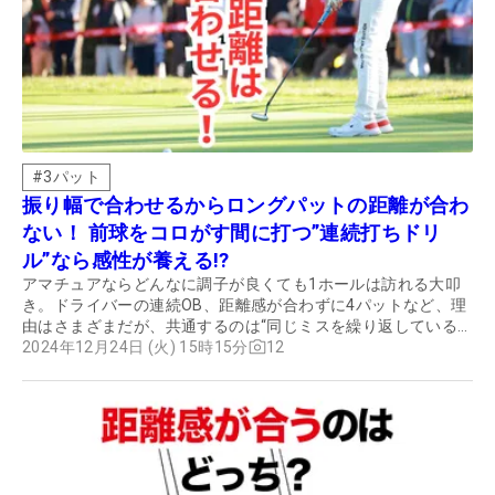
#
3パット
振り幅で合わせるからロングパットの距離が合わ
ない！ 前球をコロがす間に打つ”連続打ちドリ
ル”なら感性が養える!?
アマチュアならどんなに調子が良くても1ホールは訪れる大叩
き。ドライバーの連続OB、距離感が合わずに4パットなど、理
由はさまざまだが、共通するのは“同じミスを繰り返している
こと”。今回はツアープロの小袋秀人に、同じミスを繰り返さ
2024年12月24日 (火) 15時15分
12
ないための方法を聞いた。