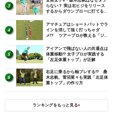
全英女子V・桑木志帆はなぜダフ
3
らない？ 実は右ヒジをリリース
するからダウンブローに打てる #
優勝者のスイング
アマチュアはショートパットでラ
4
インを消して強く打っちゃダ
メ!? ツアープロが教える「ジ
ャストタッチ」なら3パットが激
減するワケ
アイアンで飛ばない人の共通点は
5
体重移動!? 女子プロが実践する
「左足体重トップ」が正解
右足に乗るから軸ブレする!? 桑
6
木志帆、菅沼菜々も実践「左足体
重トップ」の作り方
ランキングをもっと見る