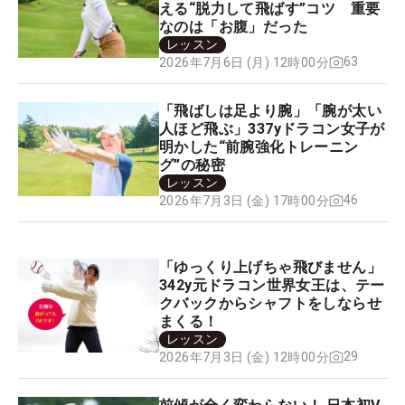
える“脱力して飛ばす”コツ 重要
なのは「お腹」だった
レッスン
63
2026年7月6日 (月) 12時00分
「飛ばしは足より腕」「腕が太い
人ほど飛ぶ」337yドラコン女子が
明かした“前腕強化トレーニン
グ”の秘密
レッスン
46
2026年7月3日 (金) 17時00分
「ゆっくり上げちゃ飛びません」
342y元ドラコン世界女王は、テー
クバックからシャフトをしならせ
まくる！
レッスン
29
2026年7月3日 (金) 12時00分