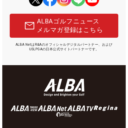
ALBAゴルフニュース
メルマガ登録はこちら
ALBA NetはR&Aのオフィシャルデジタルパートナー、および
USLPGAの日本公式サイトパートナーです。