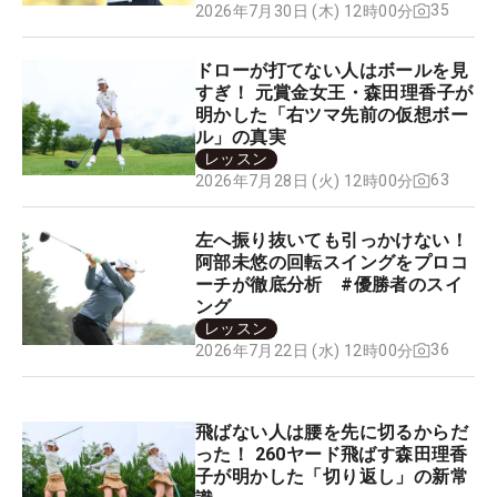
35
2026年7月30日 (木) 12時00分
ドローが打てない人はボールを見
すぎ！ 元賞金女王・森田理香子が
明かした「右ツマ先前の仮想ボー
ル」の真実
レッスン
63
2026年7月28日 (火) 12時00分
左へ振り抜いても引っかけない！
阿部未悠の回転スイングをプロコ
ーチが徹底分析 #優勝者のスイ
ング
レッスン
36
2026年7月22日 (水) 12時00分
飛ばない人は腰を先に切るからだ
った！ 260ヤード飛ばす森田理香
子が明かした「切り返し」の新常