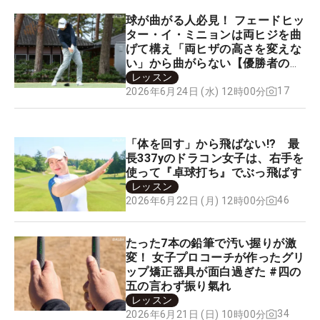
球が曲がる人必見！ フェードヒッ
ター・イ・ミニョンは両ヒジを曲
げて構え「両ヒザの高さを変えな
い」から曲がらない【優勝者のス
イング】
レッスン
17
2026年6月24日 (水) 12時00分
「体を回す」から飛ばない!? 最
長337yのドラコン女子は、右手を
使って『卓球打ち』でぶっ飛ばす
レッスン
46
2026年6月22日 (月) 12時00分
たった7本の鉛筆で汚い握りが激
変！ 女子プロコーチが作ったグリ
ップ矯正器具が面白過ぎた #四の
五の言わず振り氣れ
レッスン
34
2026年6月21日 (日) 10時00分