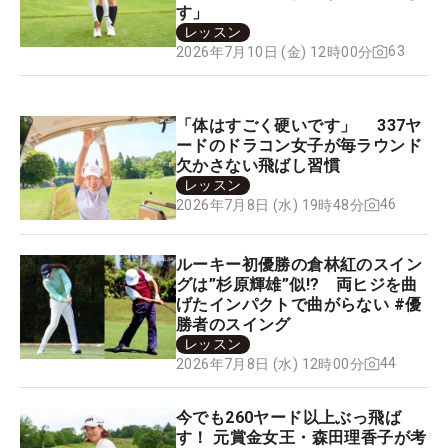
す」
レッスン
63
2026年7月10日 (金) 12時00分
「体はすごく硬いです」 337ヤ
ードのドラコン女子が毎ラウンド
欠かさない飛ばし習慣
レッスン
46
2026年7月8日 (水) 19時48分
ルーキー初優勝の倉林紅のスイン
グは”杉原輝雄”似!? 両ヒジを曲
げたインパクトで曲がらない #優
勝者のスイング
レッスン
44
2026年7月8日 (水) 12時00分
今でも260ヤード以上ぶっ飛ば
す！ 元賞金女王・森田理香子が考