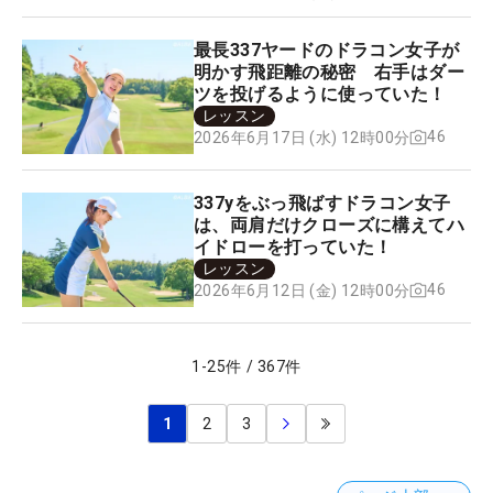
最長337ヤードのドラコン女子が
明かす飛距離の秘密 右手はダー
ツを投げるように使っていた！
レッスン
46
2026年6月17日 (水) 12時00分
337yをぶっ飛ばすドラコン女子
は、両肩だけクローズに構えてハ
イドローを打っていた！
レッスン
46
2026年6月12日 (金) 12時00分
1
-
25
件
/
367
件
1
2
3