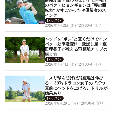
前傾が全く変わらない！ 日本初V
のパク・ヒョンギョンは “腰の回
転力” がすごかった #優勝者のス
イング
レッスン
17
2026年7月2日 (木) 12時00分
ヘッドを“ポン”と置くだけでイン
パクト効率激変!? 飛ばし屋・森
田理香子が教える飛距離アップの
構え方
レッスン
63
2026年7月1日 (水) 12時00分
コスリ球を防げば飛距離は伸び
る！ 337yドラコン女子の『打つ
直前にヘッドを上げる』ドリルが
効果あり
レッスン
33
2026年6月29日 (月) 12時00分