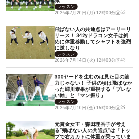
識
レッスン
63
2026年7月20日 (月) 12時00分
飛ばない人の共通点はアーリーリ
リース！ 342yドラコン女子は斜
めに体重移動してシャフトを強烈
に逆しなり
レッスン
43
2026年7月14日 (火) 12時00分
300ヤードを生むのは見た目の筋
力じゃない！ 子供の頃は飛ばなか
った蟬川泰果が重視する「ブレな
い軸」と「マン振り」
レッスン
29
2026年7月10日 (金) 16時00分
元賞金女王・森田理香子が考え
る“飛ばない人の共通点”は「トッ
プで右カカトに体重が乗っていま