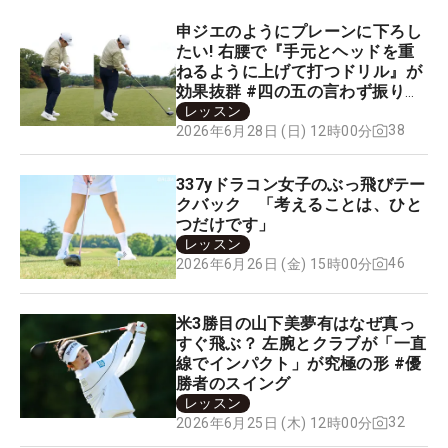
申ジエのようにプレーンに下ろし
たい! 右腰で『手元とヘッドを重
ねるように上げて打つドリル』が
効果抜群 #四の五の言わず振り氣
れ
レッスン
38
2026年6月28日 (日) 12時00分
337yドラコン女子のぶっ飛びテー
クバック 「考えることは、ひと
つだけです」
レッスン
46
2026年6月26日 (金) 15時00分
米3勝目の山下美夢有はなぜ真っ
すぐ飛ぶ？ 左腕とクラブが「一直
線でインパクト」が究極の形 #優
勝者のスイング
レッスン
32
2026年6月25日 (木) 12時00分