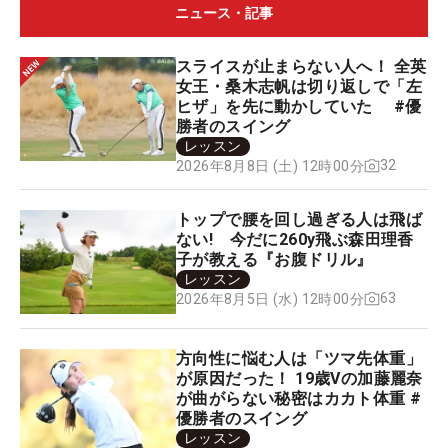
ニュース・記事
スライスが止まらない人へ！ 全英
女王・桑木志帆は切り返しで「左
ヒザ」を先に動かしていた #優
勝者のスイング
レッスン
32
2026年8月8日 (土) 12時00分
トップで腰を回し過ぎる人は飛ば
ない! 今だに260y飛ぶ森田理香
子が教える『お腹ドリル』
レッスン
63
2026年8月5日 (水) 12時00分
方向性に悩む人は「ツマ先体重」
が原因だった！ 19歳Vの加藤麗奈
が曲がらない秘密はカカト体重 #
優勝者のスイング
レッスン